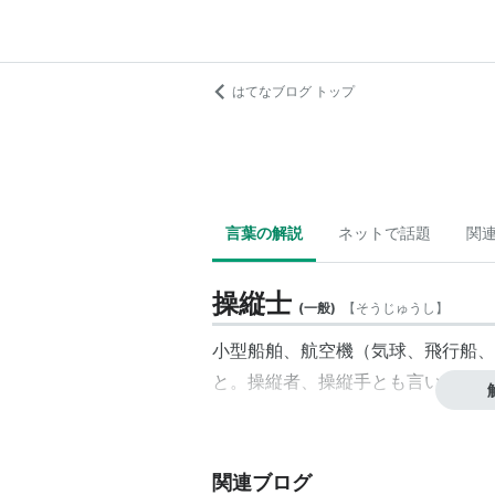
はてなブログ トップ
言葉の解説
ネットで話題
関
操縦士
(
一般
)
【
そうじゅうし
】
小型船舶
、
航空機
（
気球
、
飛行船
、
と。
操縦者
、
操縦手
とも言い、飛行
関連ブログ