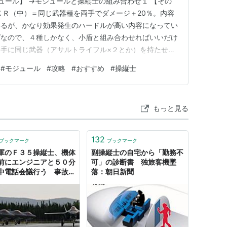
ュール】 →モジュールと操縦士の組み合わせ１ 【その
ＸＲ（中）＝同じ武器種を両手でダメージ＋20％。内容
いるが、かなり効果発生のハードルが高い内容になってい
プなので、４種しかなく、小盾と組み合わせればいいだけ
手に同じ武器（アサルトライフル×２とか）を持たせな
象外。効果を出せる状態の装備をすれば常時発動で良いの
#
モジュール
#
攻略
#
おすすめ
#
操縦士
味に使いにくい。筆者の編成ではXRモジュールに適応
ホアンしかいない。その…
もっと見る
132
ブックマーク
ブックマーク
軍のＦ３５操縦士、機体
副操縦士の自宅から「勤務不
前にエンジニアと５０分
可」の診断書 独旅客機墜
中電話会議行う 事故報
落：朝日新聞