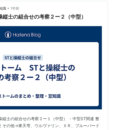
•
知識
1年前
操縦士の組合せの考察２ー２（中型）
操縦士の組合せの考察２ー１（中型） ・中型ST関連 整
較 その他→東天穹、ウルヴァリン、ＸＲ、ブルーバード