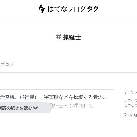
操縦士
連ブログ
はてな
滑空機
、
飛行機
）、
宇宙船
などを操縦する者のこ
はてな
する乗り物の操縦士は
飛行士
とも呼ばれる。
はてな
解説の続きを読む
Copyrig