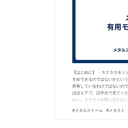
【はじめに】 ・Ｓクラスモジ
すめできるのではないかという
所有しているわけではないの
ほぼエアプ。話半分で見てくだ
ない。Ａクラスが役に立たな
いだけ。火力を常時引き上げる
#
メタルストーム
#
メタスト
も、基本的にＳＴを解体した
Ｔを解体した際に取得できるモ