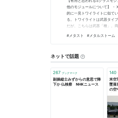
【有用と思われるSクラスモジ
他のモジュールについて】 ・
的に一見トワイライトに似て
る。トワイライトは武器タイ
だが、こちらは武器「種」。両
ければならず、両手武器は対
#
メタスト
#
メタルストーム
だが、その土台作りが大変で地
できる装備の操縦士はローズと
ネットで話題
267
140
ブックマーク
副操縦士みずからの意思で降
米空
下か 仏検察 NHKニュース
墜落
の空
告書