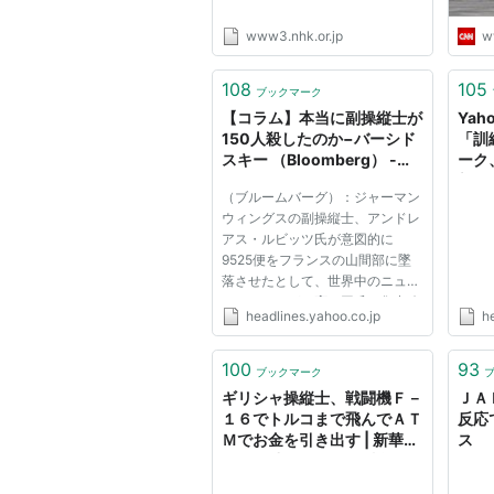
www3.nhk.or.jp
w
108
105
ブックマーク
【コラム】本当に副操縦士が
Yah
150人殺したのか−バーシド
「訓
スキー （Bloomberg） -
ーク
Yahoo!ニュース
新聞
（ブルームバーグ）：ジャーマン
ウィングスの副操縦士、アンドレ
アス・ルビッツ氏が意図的に
9525便をフランスの山間部に墜
落させたとして、世界中のニュー
スメディアが一斉に同氏を集中攻
headlines.yahoo.co.jp
h
撃している。 「アンドレアス・
ルビッツ27歳、正気を失ったパイ
ロット」とドイツの大衆紙ビルト
100
93
ブックマーク
は一面に大見出しを掲げた。「操
ギリシャ操縦士、戦闘機Ｆ－
ＪＡ
縦室...
１６でトルコまで飛んでＡＴ
反応
Ｍでお金を引き出す | 新華ニ
ス
ュース 中国ビジネス情報