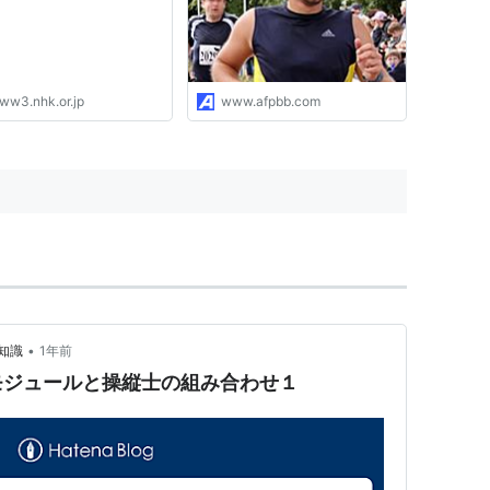
ww3.nhk.or.jp
www.afpbb.com
•
知識
1年前
モジュールと操縦士の組み合わせ１