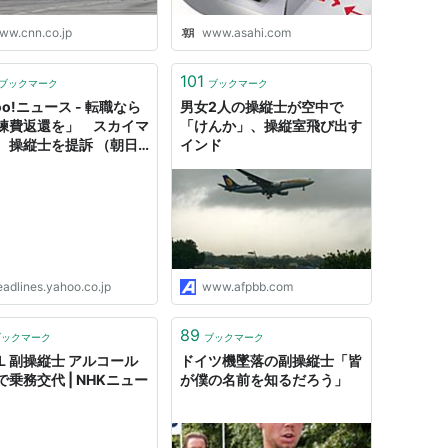
ww.cnn.co.jp
www.asahi.com
101
ブックマーク
ブックマーク
oo!ニュース - 転職なら
男女2人の操縦士が空中で
練費返還を」 スカイマ
「けんか」、操縦室飛び出す
、操縦士を提訴 （朝日
インド
デジタル）
eadlines.yahoo.co.jp
www.afpbb.com
89
ブックマーク
ブックマーク
Ｌ副操縦士 アルコール
ドイツ機墜落の副操縦士「皆
で乗務交代 | NHKニュー
が僕の名前を知るだろう」