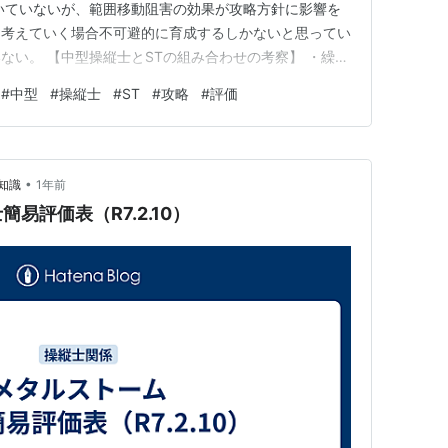
いていないが、範囲移動阻害の効果が攻略方針に影響を
に考えていく場合不可避的に育成するしかないと思ってい
ない。 【中型操縦士とSTの組み合わせの考察】 ・繰り
方向性がバラバラなので、単純に比較することが難しい。
#
中型
#
操縦士
#
ST
#
攻略
#
評価
を編成しても攻略が大変になるばかりでまったくメリット
分がいる。 S…
•
知識
1年前
易評価表（R7.2.10）