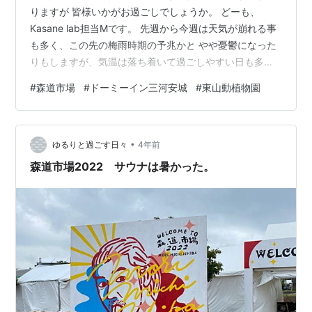
りますが 皆様いかがお過ごしでしょうか。 どーも、
Kasane lab担当Mです。 先週から今週は天気が崩れる事
も多く、この先の梅雨時期の予兆かと やや憂鬱になった
りもしますが、気温は落ち着いて過ごしやすい日も多い
ですね。 私はそんな先週、愛知は蒲郡で開催された『森
#
森道市場
#
ドーミーイン三河安城
#
東山動植物園
道市場2024』に参加してきました！ この日は中村佳穂さ
ん、 藤井隆さん、 トリのＣｈａｒａさんなど堪能してき
ました！ で、その夜はアメトーークでを見て泊まりたく
•
なってたドーミーインへ。 サウナに朝食バイキングにと
ゆるりと過ごす日々
4年前
コスパ含め大満足でした！ 帰りに東山動物園で沢山のお
森道市場2022 サウナは暑かった。
さるさんを見て大…