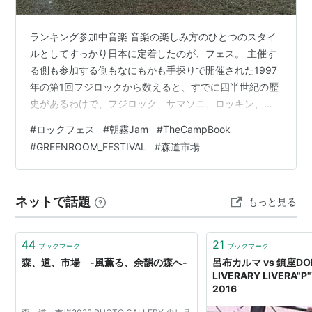
ランキング参加中音楽 音楽の楽しみ方のひとつのスタイ
ルとしてすっかり日本に定着したのが、フェス。 主催す
る側も参加する側もなにもかも手探りで開催された1997
年の第1回フジロックから数えると、すでに四半世紀の歴
史があるわけで、フジロック、サマソニ、ロッキン、ラ
イジング、エアジャムといったフェスに当時10代や20代
#
ロックフェス
#
朝霧Jam
#
TheCampBook
で参加していた層が、いまや30代〜40代を迎えている。
#
GREENROOM_FESTIVAL
#
森道市場
そして、その中には音楽好き同士で結婚して子供をもっ
た人たちがたくさんいる。 自分自身もその一人として心
から思っているのは、フェスってむしろ子連れの音楽好
ネットで話題
もっと見る
きにとってめちゃくちゃありがたい存在だなってこと。
ライブハウスとかホールの公…
44
21
ブックマーク
ブックマーク
森、道、市場 -風薫る、余韻の森へ-
呂布カルマ vs 鎮座DOP
LIVERARY LIVERA"
2016