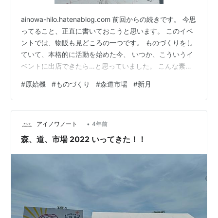
ainowa-hilo.hatenablog.com 前回からの続きです。 今思
ってること、正直に書いておこうと思います。 このイベ
ントでは、物販も見どころの一つです。 ものづくりをし
ていて、本格的に活動を始めた今、 いつか、こういうイ
ベントに出店できたら…と思っていました。 こんな素敵
なイベントに出店してるお店や作家の方って、やはりキ
#
原始機
#
ものづくり
#
森道市場
#
新月
ラキラしい。 冷静に自分に問うていました。 私はどんな
人に自分の作品を喜んでもらいたいんだろうって。 大切
なことを置き去りにしてること、焦っていることに気づ
•
きました。 でね、思い出しました。 今まで出店してお会
アイノワノート
4年前
いした方や、選んでくださった方、 出店させていただ
森、道、市場 2022 いってきた！！
け…