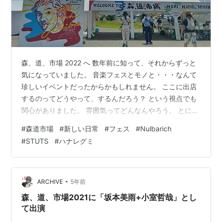
森、道、市場 2022 へ 数年前に知って、それからずっと
気になっていました。 音楽フェスとモノと・・・なんて
珍しいイベントだったからかもしれません。 ここに出店
するのってどうやって、するんだろう？ という視点でも
関心がありました。 雰囲気ってどんなんやろう。 とにか
く行ってみたい。 てなわけで、片道3時間半。東へのド
#
森道市場
#
新しい日常
#
フェス
#
Nulbarich
ライブ。 初めて車で愛知入り。 STUTS 端っこから聴い
#
STUTS
#
ハナレグミ
てたけど、とても心地よく。 もっと前で観たらよかっ
た。 大好きなドラマ「大豆田とわ子と・・・」も！ 感
激！！ ハナレグミ 声量と清涼。 温かなリリックが響き
ました。 さよならcolorで感動のナミダ。。。 Nulbaric…
•
ARCHIVE
5年前
森、道、市場2021に「坂本美雨+小室哲哉」とし
て出演