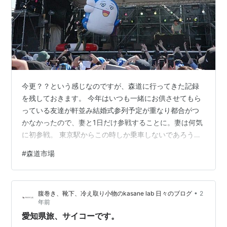
今更？？という感じなのですが、森道に行ってきた記録
を残しておきます。 今年はいつも一緒にお供させてもら
っている友達が軒並み結婚式参列予定が重なり都合がつ
かなかったので、妻と1日だけ参戦することに。妻は何気
に初参戦。 東京駅からこの時しか乗車しないであろうひ
かりにのり、豊橋駅へ。乗り継いで三河大塚駅へ向か
#
森道市場
う。なんだかんだ6回目ほどの参戦だが、何気に三河大塚
駅を使ったのは初めて。今までは友達の車で楽させても
らっていたからなあ。 三河大塚駅で乗っているほとんど
•
腹巻き、靴下、冷え取り小物のkasane lab 日々のブログ
2
の乗客が降りてみんなで歩いて向かうのも、行事っぽく
年前
て良い。有象無象の人だかりの中で妻が会社の先輩を見
愛知県旅、サイコーです。
つけたかも！と急に。東京で働いているし、出…