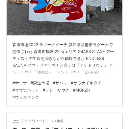
森道市場2022 ラグーナビーチ 愛知県蒲郡市ラグーナで
開催された 森道市場2022 海エリア GRASS STAGE アー
ティストの生歌を聞きながら体験できた ENDLESS
SAUNA アウトドアサウナと言えば『テントサウナ』 テ
ントサウナ「MORZH」 テントサウナ「EX-PRO」
MORZH4台・EX-PRO1台のテントサウナが並んだ 各テン
#
サウナ
#
森道市場
#
サバス
#
サウナイキタイ
トごとにアロマがあり好みを探すことができた。
#
サウナハット
#
テントサウナ
#
MORZH
MORZH 一室4名 スモークサウナ・白檀・白樺・ジュニ
#
ウィスキング
パーベリー 3日間で圧倒的高温をたたき出した！ 温度計
が振り切れてしまう 高温注意 EX-PRO ウィスキング専用
オーク・カエデ・白樺など色々な…
•
アイノワノート
4年前