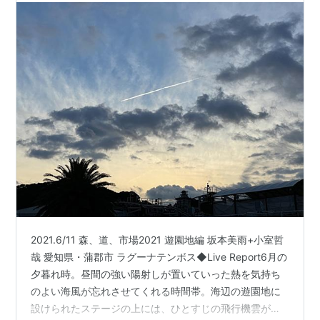
2021.6/11 森、道、市場2021 遊園地編 坂本美雨+小室哲
哉 愛知県・蒲郡市 ラグーナテンボス◆Live Report6月の
夕暮れ時。昼間の強い陽射しが置いていった熱を気持ち
のよい海風が忘れさせてくれる時間帯。海辺の遊園地に
設けられたステージの上には、ひとすじの飛行機雲が浮