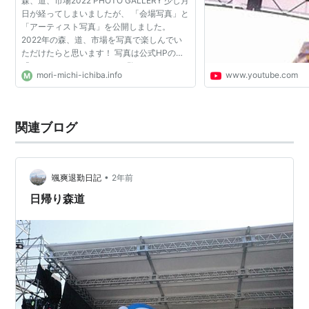
森、道、市場2022 PHOTO GALLERY 少し月
日が経ってしまいましたが、 「会場写真」と
「アーティスト写真」を公開しました。
2022年の森、道、市場を写真で楽しんでい
ただけたらと思います！ 写真は公式HPの
「PHOTO＆MOVIE」よりご覧いただけま
mori-michi-ichiba.info
www.youtube.com
す。 会場PHOTO https://mori-michi-
ichiba.info/2022_kaijou-photo アーティ...
関連ブログ
•
颯爽退勤日記
2年前
日帰り森道