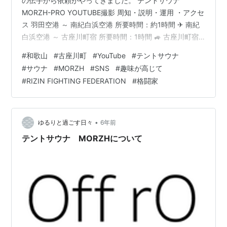
の伝手から依頼がやってきました。 テントサウナ
MORZH-PRO YOUTUBE撮影 周知・説明・運用 ・アクセ
ス 羽田空港 ～ 南紀白浜空港 所要時間：約1時間 ✈ 南紀
白浜空港 ～ 古座川町宿 所要時間：1時間 🚙 古座川町宿
～ 滝の拝「サウナ予定地」：30分 🚙 ・依頼内容
#
和歌山
#
古座川町
#
YouTube
#
テントサウナ
YOUTUBEの撮影：登録者43万人を超えている有名な団
#
サウナ
#
MORZH
#
SNS
#
趣味が高じて
体 RIZIN FIGHTING FEDERATION 和歌山県古座川町の地
#
RIZIN FIGHTING FEDERATION
#
格闘家
域発展を兼ねてのイベント 名水百選に選ばれた「古座
川」支流「清流小川」 滝の拝でテントサウナMORZHを
プレゼン ・撮影開始 Yo…
•
ゆるりと過ごす日々
6年前
テントサウナ MORZHについて