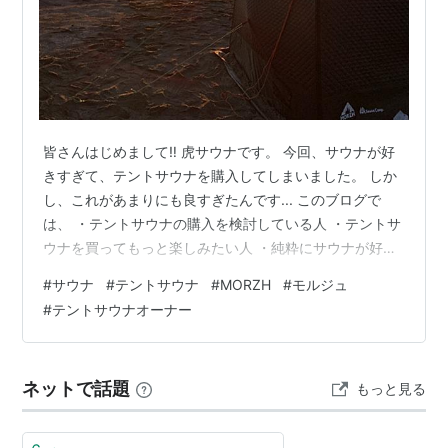
皆さんはじめまして‼︎ 虎サウナです。 今回、サウナが好
きすぎて、テントサウナを購入してしまいました。 しか
し、これがあまりにも良すぎたんです... このブログで
は、 ・テントサウナの購入を検討している人 ・テントサ
ウナを買ってもっと楽しみたい人 ・純粋にサウナが好き
な人 に向けて発信を行なっていきたいと思います。 みん
#
サウナ
#
テントサウナ
#
MORZH
#
モルジュ
なが情報を交換できるようなブログになればと思います
#
テントサウナオーナー
😁 どうぞよろしくお願いします。 ※写真は今年の初日の
出テントサウナ in 九十九里のものです。テントサウナを
持っていれば日本中どこでも整うことができるんです。
ネットで話題
もっと見る