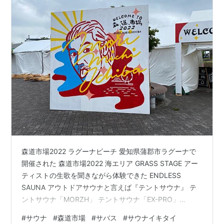
森道市場2022 ラグーナビーチ 愛知県蒲郡市ラグーナで
開催された 森道市場2022 海エリア GRASS STAGE アー
ティストの生歌を聞きながら体験できた ENDLESS
SAUNA アウトドアサウナと言えば『テントサウナ』 テ
ントサウナ「MORZH」 テントサウナ「EX-PRO」
MORZH4台・EX-PRO1台のテントサウナが並んだ 各テン
#
サウナ
#
森道市場
#
サバス
#
サウナイキタイ
トごとにアロマがあり好みを探すことができた。