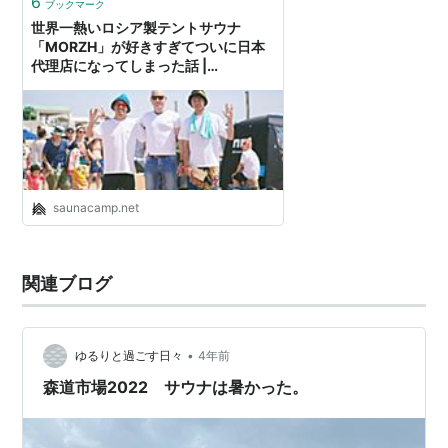
6
ブックマーク
世界一熱いロシア製テントサウナ
「MORZH」が好きすぎてついに日本
代理店になってしまった話 |
SaunaCamp.｜テントサウナの楽しみ
方・おすすめ設置場所MAP・導入事例
saunacamp.net
関連ブログ
•
ゆるりと過ごす日々
4年前
森道市場2022 サウナは暑かった。