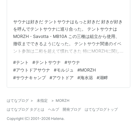
サウナは好きだ テントサウナはもっと好きだ 好きが好き
を呼んでテントサウナに巡り合った。 テントサウナは
MORZH・Savotta・MB10A この三種は組立から使用、
撤収までできるようになった。 テントサウナ関連のイベ
ント参加は二桁を超えて慣れてきた 特にMORZHに関し
て言えばプロを自称してもいいんじゃないかと思ってい
#
テント
#
テントサウナ
#
サウナ
る 三種で一番高温になりやすいモノがMORZHシリーズ
#
アウトドアサウナ
#
モルジュ
#
MORZH
100度越えはよくある事、更にロウリュウで体感温度が上
#
サウナキャンプ
#
アウトドア
#
海水浴
#
湖畔
がる MORZHは2種類あり PRO・MAX ・MORZH PRO 4
人用 運搬＝車 設営＝1人～2人 時間＝10分ほど ストー
ブ・テント袋で2つ箱あり ←PRO・M…
はてなブログ
>
未指定
>
MORZH
はてなブログ タグとは
ヘルプ
開発ブログ
はてなブログトップ
Copyright (C) 2001-
2026
Hatena.