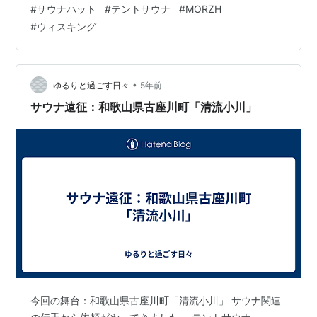
#
サウナハット
#
テントサウナ
#
MORZH
MORZH 一室4名 スモークサウナ・白檀・白樺・ジュニ
#
ウィスキング
パーベリー 3日間で圧倒的高温をたたき出した！ 温度計
が振り切れてしまう 高温注意 EX-PRO ウィスキング専用
オーク・カエデ・白樺など色々な…
•
ゆるりと過ごす日々
5年前
サウナ遠征：和歌山県古座川町「清流小川」
今回の舞台：和歌山県古座川町「清流小川」 サウナ関連