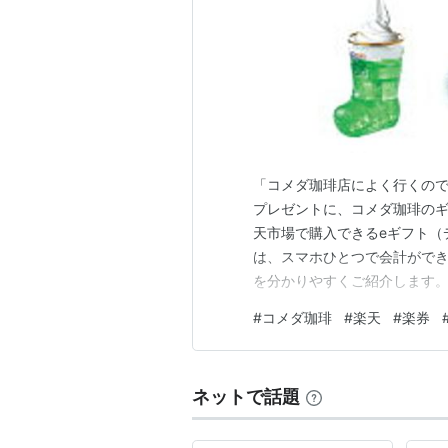
「コメダ珈琲店によく行くの
プレゼントに、コメダ珈琲のギ
天市場で購入できるeギフト（
は、スマホひとつで会計がで
を分かりやすくご紹介します。
のギフト「楽券」のメリット 
#
コメダ珈琲
#
楽天
#
楽券
お買い物マラソンの「買いまわ
ダ珈琲のeギフト「楽券」のお
ネットで話題