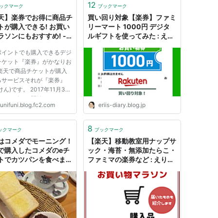
12
ックマーク
ブックマーク
天】楽券でお得に商品チ
買い回り対象【楽券】ファミ
トが購入できる! お買い
リーマート 1000円 デジタ
ラソンにもおすすめ! -
ルギフトを使ってみた : えり
タス・ポイントサイトで
ゐのＥｖｅＲｙ ｄｉａＲｙ
ポイントでも購入できるデジ
に生活！
Powered by ライブドアブロ
チケット『楽券』がかなりお
グ
 楽天で商品チケットが購入
るサービスそれが『楽券』
けん)です。 2017年11月30
りサービスが開始されまし
unifuni.blog.fc2.com
eriis-diary.blog.jp
楽券?なにそれ聞いたことな
いう方も多いはず。(みなさ
知だったらすいません) 私
8
ックマーク
ブックマーク
天を長い間利用してきました
はコメダでモーニング！
【楽天】移動教室用ナップサ
で購入したコメダのeチ
ック・海苔・無添加たらこ・
トでカツパンを食べまし
ファミマの楽券など : えりゐ
- みんなたのしくすごせた
のＥｖｅＲｙ ｄｉａＲｙ
Powered by ライブドアブロ
グ