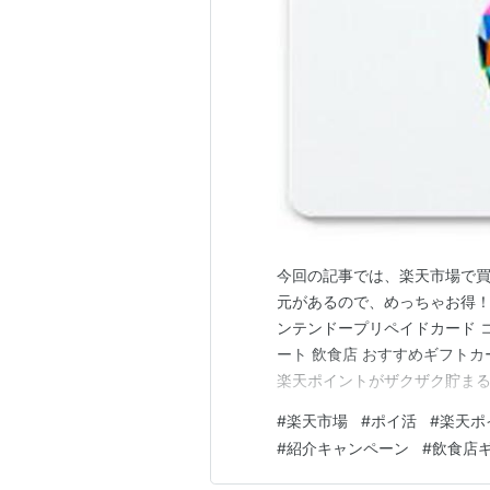
今回の記事では、楽天市場で買
元があるので、めっちゃお得！ おすすめ
ンテンドープリペイドカード 
ート 飲食店 おすすめギフトカ
楽天ポイントがザクザク貯まる 楽
の付与について 紹介リンク 楽
#
楽天市場
#
ポイ活
#
楽天ポ
特典１ 新規入会特典 特典２ 
#
紹介キャンペーン
#
飲食店