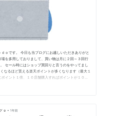
ｅｄｏです。 今日も当ブログにお越しいただきありがと
市場を多用しておりまして、買い物は月に２回～３回行
。 セール時にはショップ買回りと言うのをやってまし
多くなるほど貰える楽天ポイントが多くなります（最大１
にポイント１倍、１０店舗購入すればポイントが１０倍
数が多いほうがオトクになります。 そのため買い物は
行う事が多いのですが、それでもＭａｘの１０店舗に満た
（楽券） そう言った時に…
•
 ☺︎
1年前