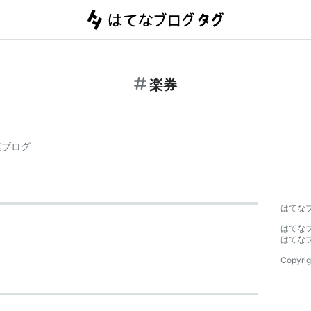
楽券
連ブログ
はてな
はてな
はてな
Copyrig