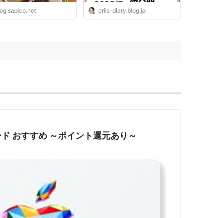
og.sapico.net
eriis-diary.blog.jp
ド おすすめ ～ポイント還元あり～