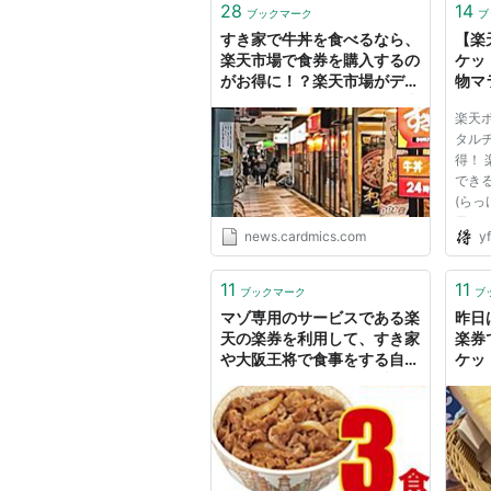
28
14
ブックマーク
ブ
すき家で牛丼を食べるなら、
【楽
楽天市場で食券を購入するの
ケッ
がお得に！？楽天市場がデジ
物マ
タルチケットサービス『楽券
ハピ
楽天
（らっけん）』を開始。 - ク
お得
タル
レジットカードの読みもの
得！
でき
(らっ
日よ
news.cardmics.com
yf
た。 
いと
んご存
11
11
ブックマーク
ブ
は楽
マゾ専用のサービスである楽
昨日
が最...
天の楽券を利用して、すき家
楽券
や大阪王将で食事をする自虐
ケッ
的行為について - 温玉ブログ
た 
ら