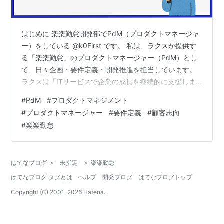
はじめに 楽楽勤怠開発部でPdM（プロダクトマネージャ
ー）をしている @k0First です。 私は、ラクスが提供す
る「楽楽勤怠」のプロダクトマネージャー（PdM）とし
て、日々企画・要件定義・開発推進を担当しています。
ラクスは「ITサービスで企業の成長を継続的に支援しま
す」をミッションに掲げ、SaaSプロダクトを通じて企業
#
PdM
#
プロダクトマネジメント
の業務効率化・生産性向上に貢献する会社です。 私たち
#
プロダクトマネージャー
#
要件定義
#
顧客志向
ラクスが大切にしているのは、「顧客視点で価値を生む
#
楽楽勤怠
機能開発」。 ですが実際の現場では、さまざまなリクエ
ストや要望が飛び交い、目の前の「作るべきもの」に引
っ張られてしまうこともあります。 たとえば、 事業部か
はてなブログ
>
未指定
>
楽楽勤怠
らの要望をそのま…
はてなブログ タグとは
ヘルプ
開発ブログ
はてなブログトップ
Copyright (C) 2001-
2026
Hatena.