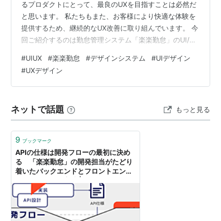
るプロダクトにとって、最良のUXを目指すことは必然だ
と思います。 私たちもまた、お客様により快適な体験を
提供するため、継続的なUX改善に取り組んでいます。 今
回ご紹介するのは勤怠管理システム「楽楽勤怠」のUI/UX
改善プロジェクト。 シリーズを一貫する体験設計と、顧
#
UIUX
#
楽楽勤怠
#
デザインシステム
#
UIデザイン
客満足につながる独自性の両立を目指して、プロダクト
#
UXデザイン
の体験を一歩進める取り組みに挑みました。 今回はプロ
ジェクトの背景・工夫・成果だけでなく、デザイン組織
が実現したい未来像や、そこに挑むデザイナーたちの姿
ネットで話題
もっと見る
についてもお話しできればと思います。 目指すのは「一
貫した体験の提供」と「使いや…
9
ブックマーク
APIの仕様は開発フローの最初に決め
る 「楽楽勤怠」の開発担当がたどり
着いたバックエンドとフロントエンド
を仲よくさせる方法 | ログミー
Business