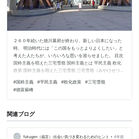
２６０年続いた徳川幕府が終わり、新しい日本になった
時。 明治時代には「この国をもっとよりよくしたい」と
考えた人たちが、いろいろな思いを巡らせました。 目次
国粋主義を唱えた三宅雪嶺 国粋主義とは 平民主義 欧化
政策 国粋主義を唱えた三宅雪嶺 三宅雪嶺（みやけせつれ
い）は万延元（１８６０）年５月１９日、加賀国金沢
#
国粋主義
#
平民主義
#
欧化政策
#
三宅雪嶺
（現石川県金沢市）で生まれました。１６４年前の今日
#
徳富蘇峰
です。 現在の金沢駅 加賀藩家老本多家の儒医・三宅恒の
子として生まれました。 官立東京開成学校を経て、東京
大学文学部哲学科を卒業します。 卒業後、臨時修史局編
関連ブログ
纂掛（現東京大学史料編纂所）に就職。のちに東京専門
学校と哲学館で講義を担当します…
•
fukugen（福言）:出会い気づき変わるためのヒント
4年前