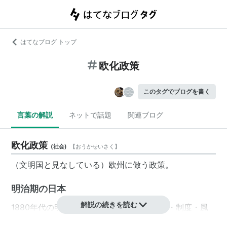
はてなブログ トップ
欧化政策
このタグでブログを書く
言葉の解説
ネットで話題
関連ブログ
欧化政策
(
社会
)
【
おうかせいさく
】
（
文明国
と見なしている）欧州に倣う政策。
明治期の日本
解説の続きを読む
1880年代の明治政府において、日本の文化・制度・風
俗・習慣をヨーロッパ風にして、日本が欧米諸国と同じ