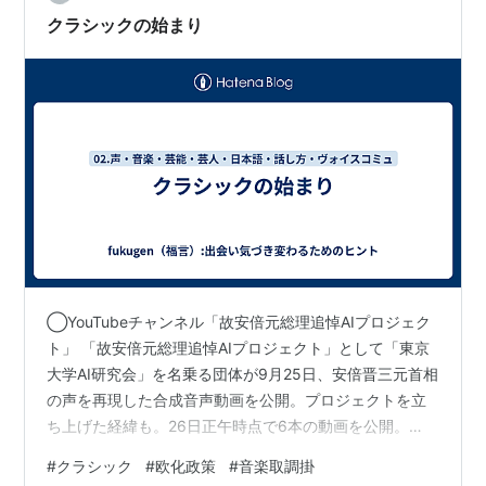
クラシックの始まり
◯YouTubeチャンネル「故安倍元総理追悼AIプロジェク
ト」 「故安倍元総理追悼AIプロジェクト」として「東京
大学AI研究会」を名乗る団体が9月25日、安倍晋三元首相
の声を再現した合成音声動画を公開。プロジェクトを立
ち上げた経緯も。26日正午時点で6本の動画を公開。
「[AI]安倍晋三元総理大臣から若者の皆さまへ」などのタ
#
クラシック
#
欧化政策
#
音楽取調掛
イトルで、安倍元首相の合成音声が話している。再現は