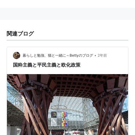
文明国の一員であることを認めさせようとした政策。
1883年に完成した
鹿鳴館
が象徴的に説明される。
関連用語
関連ブログ
漢化政策
•
暮らしと勉強、猫と一緒に～Bettyのブログ
2年前
国粋主義と平民主義と欧化政策