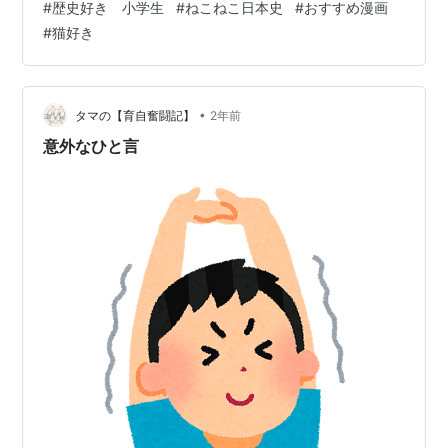
#
歴史好き 小学生
#
ねこねこ日本史
#
おすすめ漫画
い。超苦手。 次男「酒井忠次、本多忠勝、榊原康政、井
#
猫好き
伊直政の４人だよ」 私「あ、何人か名前聞いたことあ
る！何した人たちなの？」 次男「徳川家康のまわりにい
て強かった人たちだよ」 私「へぇーよく知ってるね。…
•
タマの【育自奮闘記】
2年前
意外なひと言