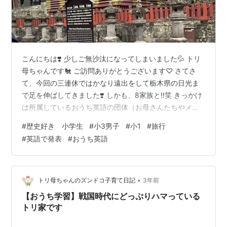
こんにちは❣️ 少しご無沙汰になってしまいました💦 トリ
母ちゃんです🐔 ご訪問ありがとうございます♡ さてさ
て、今回の三連休ではかなり遠出をして栃木県の日光ま
で足を伸ばしてきました❣️ しかも、8家族と‼️笑 きっかけ
は所属しているおうち英語の団体（お母さんたちやメン
バーが無料で運営している団体です）の中で旅行に行こ
#
歴史好き 小学生
#
小3男子
#
小1
#
旅行
う！となり、 さらに歴史好きな小学1年から4年生までの
#
英語で発表
#
おうち英語
メンバーを集めて歴史をもっと楽しく知ろう！と 家康の
生まれから神様として祀られるようになるまでの歴史講
義を歴史に詳しいママさんが6回も講義をしてくれ、知識
を深めて望んだこの旅行✨ とーっても濃厚で楽しすぎる
•
トリ母ちゃんのズンドコ子育て日記
3年前
講義をしてくれてました…
【おうち学習】戦国時代にどっぷりハマっている
トリ家です