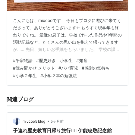
こんにちは、miucooです！ 今日もブログに遊びに来てく
ださって、ありがとうございます✨ もうすぐ現学年も終
わりですね。 最近の息子は、学校で作った作品や1年間の
活動記録など、たくさんの思い出を抱えて帰ってきます
が…… 先日、嬉しいお手紙をもらいました。 学校の課題
で取り組んだ『家族の人にお手紙を書こう』というも
#
平家物語
#
歴史好き 小学生
#
知育
の。 多くの子が「ママへ」と個人を特定して書いていた
#
読み聞かせ メリット
#
パパ育児
#
感謝の気持ち
らしいのですが、 息子が選んだ宛先は「家族のみんな
#
小学２年生
#
小学２年の勉強法
へ」でした。 内容はコレ👇丁寧語がまた、成長を感じる
🥺 「どうして丁寧語にしたの？」と聞くと、 「お手紙だ
から！ちょっと丁寧にしたんだよ」 と、なんとも大人な
関連ブログ
回答が。 感動してしまい…
•
miucoo’s blog
5ヶ月前
子連れ歴史教育日帰り旅行🚶‍♀️ 伊能忠敬記念館