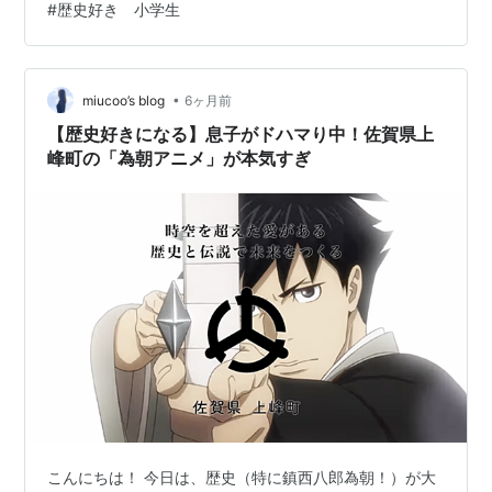
#
歴史好き 小学生
佐原の町並みも最高 記念館がある香取市の佐原エリア
は、 “北総の小江戸”と呼ばれる歴史的な町並み。 歩くだ
けで、社会の教科書の世界。 📍 伊能忠敬記念館で「本
物」に触れ…
•
miucoo’s blog
6ヶ月前
【歴史好きになる】息子がドハマり中！佐賀県上
峰町の「為朝アニメ」が本気すぎ
こんにちは！ 今日は、歴史（特に鎮西八郎為朝！）が大