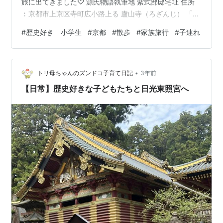
旅に出てきました♡ 源氏物語執筆地 紫式部邸宅址 住所
︰京都市上京区寺町広小路上る 廬山寺（ろざんじ） 「第
58回京の冬の旅」 非公開文化財特別公開を実施中でし
#
歴史好き 小学生
#
京都
#
散歩
#
家族旅行
#
子連れ
た！ 3月18日まで☆ 大人(中学生以上)800円 小学生400
円拝観時間 10:00～16:30（16:00受付終了） 紫式部の像
邸宅内は写真撮影禁止です 入口、外観、紫式部像、お庭
•
が写真撮影可です◯ 邸宅内はスタッフの方が説明をして
トリ母ちゃんのズンドコ子育て日記
3年前
下さいます 源氏庭 白砂と苔のお庭 …
【日常】歴史好きな子どもたちと日光東照宮へ