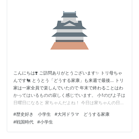
こんにちは❣️ ご訪問ありがとうございます✨ トリ母ちゃ
んです🐔 とうとう「どうする家康」も来週で最後… トリ
家は一家全員で楽しんでいたので 年末で終わることはわ
かってはいるものの寂しく感じでいます。 小1のぴよ子は
日曜日になると 家ちゃんだよね！ 今日は家ちゃんの日だ
よね！🐤🎀 （家ちゃんとは家康のことです） と夜8時を
#
歴史好き 小学生
#
大河ドラマ どうする家康
楽しみにしていました。 以前から種まきをしていたおか
#
戦国時代
#
小学生
げで zundoko-zundoko.hatenablog.com 戦国時代から
江戸時代までの 歴史の大まかな流れも知っており またさ