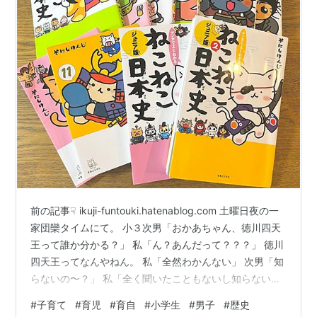
前の記事☟ ikuji-funtouki.hatenablog.com 土曜日夜の一
家団欒タイムにて。 小３次男「おかあちゃん、徳川四天
王って誰か分かる？」 私「ん？あんだって？？？」 徳川
四天王ってなんやねん。 私「全然わかんない」 次男「知
らないの〜？」 私「全く聞いたこともないし知らない
よ」 次男「全くもう！おかあちゃんは本当に歴史全然知
#
子育て
#
育児
#
育自
#
小学生
#
男子
#
歴史
らないんだからっ」 そう。私は歴史が全く覚えられな