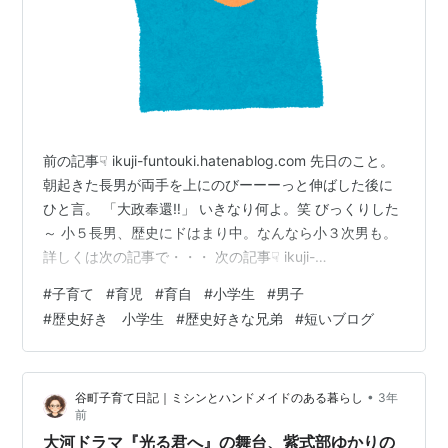
前の記事☟ ikuji-funtouki.hatenablog.com 先日のこと。
朝起きた長男が両手を上にのびーーーっと伸ばした後に
ひと言。 「大政奉還‼️」 いきなり何よ。笑 びっくりした
～ 小５長男、歴史にドはまり中。なんなら小３次男も。
詳しくは次の記事で・・・ 次の記事☟ ikuji-
funtouki.hatenablog.com
#
子育て
#
育児
#
育自
#
小学生
#
男子
#
歴史好き 小学生
#
歴史好きな兄弟
#
短いブログ
•
谷町子育て日記｜ミシンとハンドメイドのある暮らし
3年
前
大河ドラマ『光る君へ』の舞台、紫式部ゆかりの