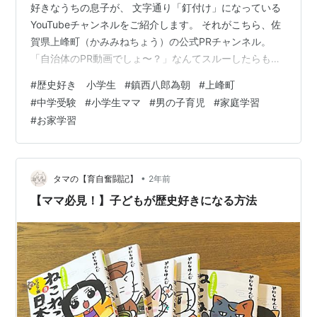
好きなうちの息子が、 文字通り「釘付け」になっている
YouTubeチャンネルをご紹介します。 それがこちら、佐
賀県上峰町（かみみねちょう）の公式PRチャンネル。
「自治体のPR動画でしょ〜？」なんてスルーしたらもっ
たいない！ これ、とんでもないクオリティなんです。 1.
#
歴史好き 小学生
#
鎮西八郎為朝
#
上峰町
ユニコーンの曲がカッコ良すぎる あの日本を代表するロ
#
中学受験
#
小学生ママ
#
男の子育児
#
家庭学習
ックバンド・ユニコーンが、 このためだけに書き下ろし
#
お家学習
たテーマソング。 タイトルは「TIME‐TO‐MORE（タイ
ム・トゥ・モア）」。 「タ・イ・ム・ト・ゥ・モ・ア」
→「タメトモ」？ （笑） 耳に残るロックサウンドで、息
子もノ…
•
タマの【育自奮闘記】
2年前
【ママ必見！】子どもが歴史好きになる方法