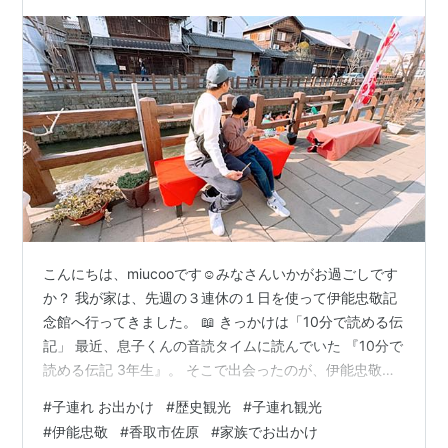
こんにちは、miucooです☺️みなさんいかがお過ごしです
か？ 我が家は、先週の３連休の１日を使って伊能忠敬記
念館へ行ってきました。 📖 きっかけは「10分で読める伝
記」 最近、息子くんの音読タイムに読んでいた 『10分で
読める伝記 3年生』。 そこで出会ったのが、伊能忠敬で
した。 「この人、日本中を歩いて地図を作るなんてすご
#
子連れ お出かけ
#
歴史観光
#
子連れ観光
い！その地図見てみたい！」 そんな息子くんの希望を叶
#
伊能忠敬
#
香取市佐原
#
家族でお出かけ
えるため佐原まで足を運んできました。 千葉県香取市・