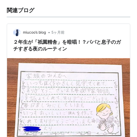
関連ブログ
•
miucoo’s blog
5ヶ月前
２年生が「祇園精舎」を暗唱！？パパと息子のガ
チすぎる夜のルーティン