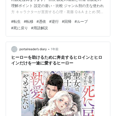
理解ポイント 設定の違い・比較 ジャンル別の主な使われ
方 キャラクターが直面する心理・葛藤 Q＆A まとめ 関連
用語・関連記事リンク 設定の種類と特徴 設定名 生死の
#
転生
#
転移
#
憑依
#
逆行
#
回帰
#
ループ
有無 移動するもの 時間の扱い 転生 一度死亡 魂のみ 新し
#
死に戻り
#
用語解説
い人生のスタート 転移 生きたまま 肉体ごと 別世界へ移
動 憑依 生きたまま 魂のみ 他人の体に入り込む 逆行 生き
たまま 魂のみ 過去に戻る 回帰 生きたまま 魂または肉体
ごと 過去のある時点に戻る ループ 生きたま…
•
portalreader’s diary
1年前
ヒーローを助けるために奔走するヒロインとヒロ
インだけを一途に愛するヒーロー