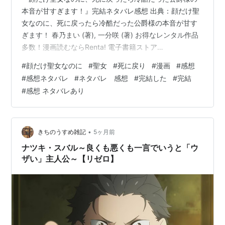
本音が甘すぎます！』完結ネタバレ感想 出典：顔だけ聖
女なのに、死に戻ったら冷酷だった公爵様の本音が甘す
ぎます！ 春乃まい (著), 一分咲 (著) お得なレンタル作品
多数！漫画読むならRenta! 電子書籍ストア
BOOK☆WALKER 書籍と電子書籍のハイブリッド書店
#
顔だけ聖女なのに
#
聖女
#
死に戻り
#
漫画
#
感想
【honto】 あらすじ 聖女を輩出する名門・シャルリエ伯
#
感想ネタバレ
#
ネタバレ 感想
#
完結した
#
完結
爵家に生まれたエステル。 しかし、魔力量が少ないこと
#
感想 ネタバレあり
で「顔だけ聖女」と揶揄され、家族からも冷遇されてい
ました。 さらに、養女として迎えられた元孤児のアイヴ
ィーが聖女となったことで、エステルの立場はどんどん
悪化。 最後には辺境…
•
きちのうすめ雑記
5ヶ月前
ナツキ・スバル～良くも悪くも一言でいうと「ウ
ザい」主人公～【リゼロ】