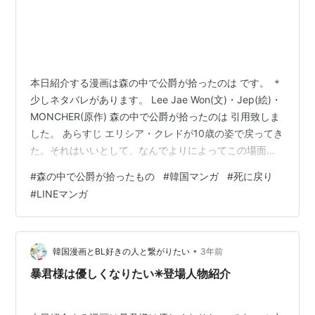
本日紹介する漫画は森の中で公爵が拾ったのは です。 ＊
少しネタバレがあります。 Lee Jae Won(文)・Jep(絵)・
MONCHER(原作) 森の中で公爵が拾ったのは 引用致しま
した。 あらすじ エリシア・クレドが10歳の姿で戻ってき
た。それはいいとして、なんでよりによってこの場面な
の？真夜中の森の中で野良犬に襲われそうになっていた
#
森の中で公爵が拾ったもの
#
韓国マンガ
#
死に戻り
彼女を助けてくれたのは、あらゆる危険な噂の主人公 ヴ
#
LINEマンガ
ァロン公爵だった。血眼になって殺そうとする義母と、
冷たく接し放置する父親のせいで、彼女は29回目もの不
幸な人生を送ってきた。今回が神がくれた最後の機会。
エリシアは公爵の助けを借りながら、自身の運命を変え
•
韓国漫画とBL好きの人と繋がりたい
3年前
ていく…
暴君様は優しくなりたい✳︎登場人物紹介