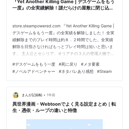
『Yet Another Killing Game | デスゲームをもう
一度』の全実績解除！謎だらけの屋敷に閉じ込め
られた３人で繰り広げられる謎が謎を呼ぶデスゲ
ーム！死に戻りを駆使して真実に挑みます。※ 実
store.steampowered.com 『Yet Another Killing Game |
績解除メモとネタばれあり感想
デスゲームをもう一度』の全実績を解除しました！ 全実
績解除までのプレイ時間は約８．２時間でした。全実績
解除を目指さなければもっとプレイ時間は短いと思いま
す。 主人公とセシリア、オリアナの３人の登場人物で繰
り広げられる謎の屋敷を舞台とした閉鎖系デスゲームな
#
デスゲームをもう一度
#
死に戻り
#
メタ要素
物語のゲームです。英語版しかなかったのですが評判が
#
ノベルアドベンチャー
#
ネタバレあり感想
#
Steam
かなり良く晴れて日本語訳が来たため購入してプレイし
ました！ 結論を書くと面白いです！登場人物３人でデス
ゲームなんてどうするんだよ…と思いますがプレイすれ
ば物語に一気に引き込まれます。この手のシナ…
•
まんが記録帖
1年前
異世界漫画・Webtoonでよく見る設定まとめ｜転
生・憑依・ループの違いと特徴