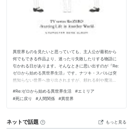
異世界ものを見たいと思っていても、主人公が最初から
何でもできる作品より、迷ったり失敗したりする物語に
引かれる日があります。そんなときに思い出すのが『Re:
ゼロから始める異世界生活』です。ナツキ・スバルは突
然知らない世界へ放り出されますが、頼れる剣や魔法を
すぐに使えるわけではありません。 彼が持つのは、命を
#
Re:ゼロから始める異世界生活
#
エミリア
落とすと過去へ戻る「死に戻り」という力です。言葉だ
#
死に戻り
#
人間関係
#
異世界
けなら便利に聞こえるのに、本人には痛みや恐怖の記憶
が残ります。同じ時間をもう一度歩くたび、以前は見え
なかった表情や小さな違いが気になってきます。 出会い
ネットで話題
もっと見る
をやり直しても同じにはならない 物語の始まりでスバル
は、銀髪の少女エミリアと出会います。助け…