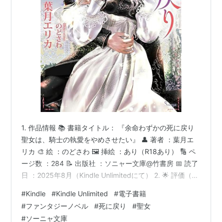
1. 作品情報 📚 書籍タイトル： 『余命わずかの死に戻り
聖女は、騎士の執愛をやめさせたい』 👤 著者 ：葉月エ
リカ 🎨 絵 ：のどさわ 🖼️ 挿絵 ：あり（R18あり） 🔢 ペ
ージ数 ：284 📝 出版社 ：ソニャー文庫@竹書房 📅 読了
日 ：2025年8月（Kindle Unlimitedにて） 2. 🌟 評価（5
評価） kindle：4.2私：★★★★☆ 3. 📝 あらすじ（ネタ
#
Kindle
#
Kindle Unlimited
#
電子書籍
ばれなし） 聖女として神殿で暮らしてきた伯爵令嬢のエ
#
ファンタジーノベル
#
死に戻り
#
聖女
リカは原因不明の病で亡くなる間際に最愛の護衛騎士で
#
ソーニャ文庫