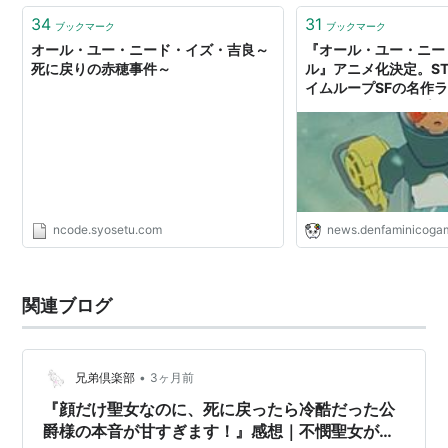
34
31
ブックマーク
ブックマーク
オール・ユー・ニード・イズ・吉良～
『オール・ユー・ニー
死に戻りの赤穂事件～
ル』アニメ化決定。ST
イムループSFの名作
像化。タイムループに
しまった兵士が、何度
繰り返しながら地球外
に挑む
ncode.syosetu.com
news.denfaminicogam
関連ブログ
•
兄弟倶楽部
3ヶ月前
『顔だけ聖女なのに、死に戻ったら冷酷だった公
爵様の本音が甘すぎます！』感想｜不憫聖女が幸