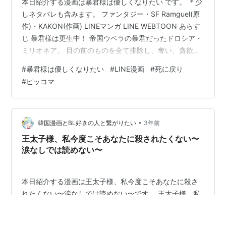
本日紹介する漫画は暴君様は優しくなりたい です。 ＊少
しネタバレも含みます。 ファンタジー・SF Ramguel(原
作)・KAKON(作画) LINEマンガ LINE WEBTOON あらす
じ 暴君様は更生中！ 帝国ウベラの暴君だったドロシア・
ミリオネア。 目の前のものを全て排除し、奪い、貪欲に
食べ尽くす「悪」だった彼女はついに愛する人に恨ま
#
暴君様は優しくなりたい
#
LINE漫画
#
死に戻り
れ、処刑されてしまう。 けれど…目を覚ましてみると、
#
ピッコマ
幼少期に戻っていた⁉︎ もしかしてこれは、悪と後悔に染
まった人生を逆転させるチャンスか？ 今度の人生の目標
は優しく生きること。 果たしてドロシアは、暴君だった
過去を清算し、新たな人生で優しく生きることはで…
•
韓国漫画とBL好きの人と繋がりたい
3年前
王太子様、私今度こそあなたに殺されたくない〜
涙なしでは読めない〜