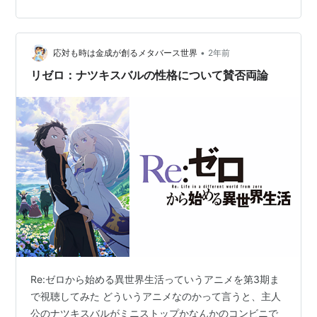
ある侯爵家の庶子リュークが自分の後を追って自死して
しまう姿を目撃してうという記憶を持ったまま死ぬ2ヶ月
前に戻っ…
•
応対も時は金成が創るメタバース世界
2年前
リゼロ：ナツキスバルの性格について賛否両論
Re:ゼロから始める異世界生活っていうアニメを第3期ま
で視聴してみた どういうアニメなのかって言うと、主人
公のナツキスバルがミニストップかなんかのコンビニで