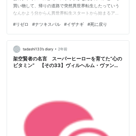
買い物して、帰りの道路で突然異世界転生したっていう
なんかよう分からん異世界転生スタートから始まるアニ
メになります スバル自身には何の能力も無いけど、「死
#
リゼロ
#
ナツキスバル
#
イザナギ
#
死に戻り
に戻り」という権能を使うことで、ある程度のスタート
地点からもう一度やり直せるっていう力だけは備わって
いるみたいです 最初死に戻りっていうのはなんや？って
•
想像したかもしれませんが 早い話がこれはNARUTOでい
tadashi133’s diary
2年前
うところのイザナギを連続発動です うちは一族の禁術で
架空賢者の名言 スーパーヒーローを育てた“心の
あり、その中でも最も最強の術が…
ビタミン” 【その33】ヴィルヘルム・ヴァン・
アストレア