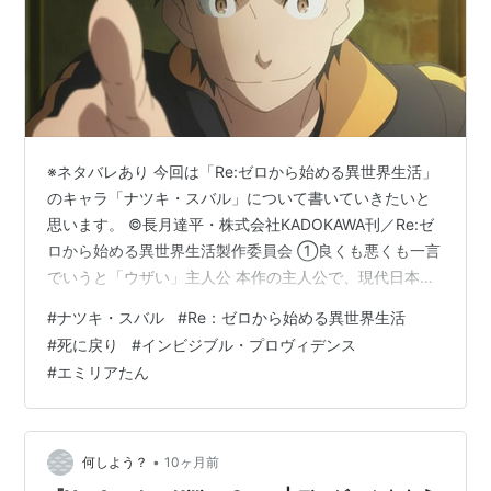
※ネタバレあり 今回は「Re:ゼロから始める異世界生活」
のキャラ「ナツキ・スバル」について書いていきたいと
思います。 ©長月達平・株式会社KADOKAWA刊／Re:ゼ
ロから始める異世界生活製作委員会 ①良くも悪くも一言
でいうと「ウザい」主人公 本作の主人公で、現代日本か
ら突如異世界に召喚された日本の男子高校生。 諦めが悪
#
ナツキ・スバル
#
Re：ゼロから始める異世界生活
く頑張り屋、友好的で情に厚く明るく前向きな一方、短
#
死に戻り
#
インビジブル・プロヴィデンス
気で直情的で目立ちたがりで出しゃばりで、良くも悪く
#
エミリアたん
も一言でいうと「ウザい」性格をしており、時には周り
に勇気を与え、時には周りから失望され見放される等、
評価（読者、視聴者も含む）が上下乱高下するタイプの
人物です。 「エミリアたんの…
•
何しよう？
10ヶ月前