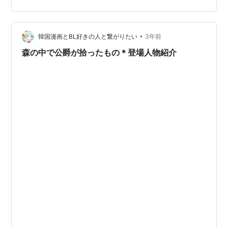
の少女エミリアに助けられる。その恩を返す名目で彼女
の物探しに強力するスバルだったが、無くし物…
•
韓国漫画とBL好きの人と繋がりたい
3年前
森の中で公爵が拾ったもの＊登場人物紹介