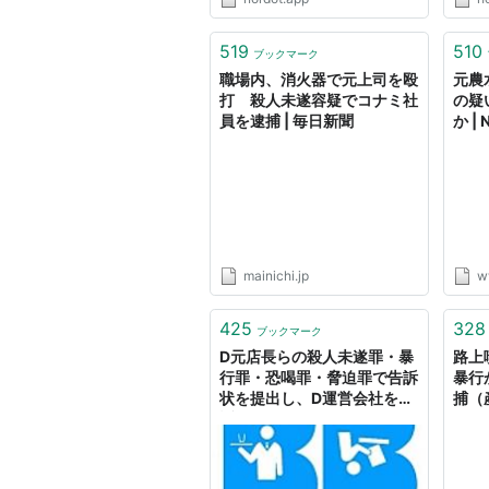
519
510
ブックマーク
職場内、消火器で元上司を殴
元農
打 殺人未遂容疑でコナミ社
の疑
員を逮捕 | 毎日新聞
か |
mainichi.jp
w
425
328
ブックマーク
D元店長らの殺人未遂罪・暴
路上
行罪・恐喝罪・脅迫罪で告訴
暴行
状を提出し、D運営会社を提
捕（産
訴しました
ュー