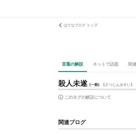
はてなブログ トップ
言葉の解説
ネットで話題
関
殺人未遂
(
一般
)
【
さつじんみすい
】
このタグの解説について
関連ブログ