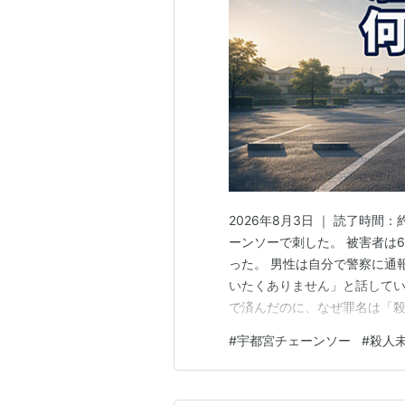
2026年8月3日 ｜ 読了時
ーンソーで刺した。 被害者は
った。 男性は自分で警察に通
いたくありません」と話してい
で済んだのに、なぜ罪名は「殺
場で親族をチェーンソーで刺す
#
宇都宮チェーンソー
#
殺人
くありません」 今後の焦点は
場で、男性が腹をチェーンソー