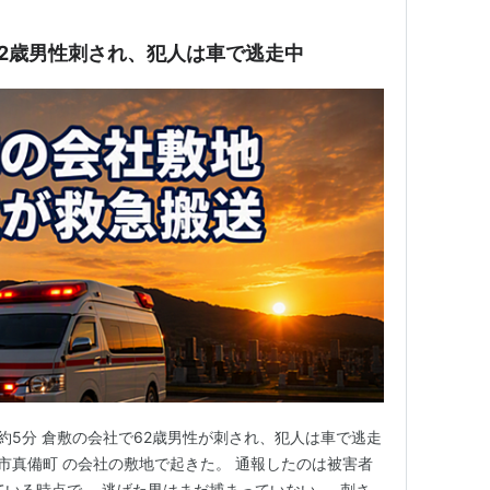
2歳男性刺され、犯人は車で逃走中
間：約5分 倉敷の会社で62歳男性が刺され、犯人は車で逃走
敷市真備町 の会社の敷地で起きた。 通報したのは被害者
ている時点で、 逃げた男はまだ捕まっていない 。 刺さ