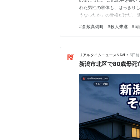
れた男性の容体も、はっきりし
うなったか」の骨格だけだ。 
か。 順に見ていく。 この記事
#
倉敷真備町
#
殺人未遂
#
岡
人は車で逃走中 刺された62歳
つけた現場は霊園運営の会…
•
リアルタイムニュースNAVI
6日前
新潟市北区で80歳母死