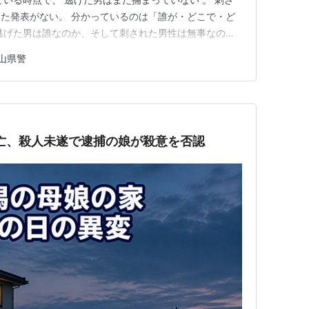
た発表がない。 分かっているのは「誰が・どこで・ど
逃げた男は誰なのか、そして刺された男性は無事なの
でわかること 倉敷・真備町の会社で62歳男性刺され 犯
山県警
男性は意識不明 容体は確定していない 妻が悲鳴で駆け
亡、殺人未遂で逮捕の娘が殺意を否認