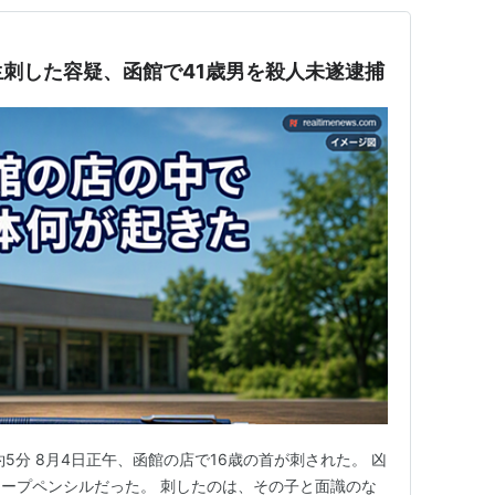
刺した容疑、函館で41歳男を殺人未遂逮捕
：約5分 8月4日正午、函館の店で16歳の首が刺された。 凶
ープペンシルだった。 刺したのは、その子と面識のな