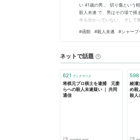
い 41歳の男 。 切り傷とい
殺人未遂 で、男はその場で捕
今も分かっていない。 そして
手を文具で刺した男は、なぜ逃
#
函館
#
殺人未遂
#
シャープ
の店内で16歳女子高生が首を
識なし、たまたま居合…
ネットで話題
621
598
ブックマーク
将棋元プロ棋士を逮捕 元妻
綾瀬
らへの殺人未遂疑い ｜ 共同
め殺
通信
殺人
（デイ
ニュ
nordot.app
h