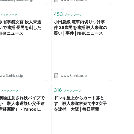
453
ブックマーク
ブックマーク
水省事務次官 殺人未遂
小田急線 電車内切りつけ事
いで逮捕 長男を刺した
件 36歳男を逮捕 殺人未遂の
 NHKニュース
疑い | 事件 | NHKニュース
ww3.nhk.or.jp
www3.nhk.or.jp
316
ブックマーク
ブックマーク
喫煙注意され鉄パイプで
ドンキ屋上からカート落と
か 殺人未遂疑い父子逮
す 殺人未遂容疑で中2女子
経新聞） - Yahoo!ニ
を逮捕 大阪 | 毎日新聞
ス