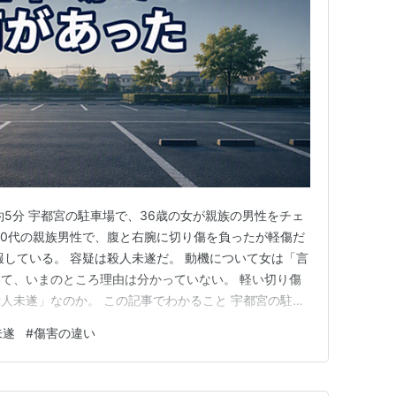
間：約5分 宇都宮の駐車場で、36歳の女が親族の男性をチェ
60代の親族男性で、腹と右腕に切り傷を負ったが軽傷だ
報している。 容疑は殺人未遂だ。 動機について女は「言
て、いまのところ理由は分かっていない。 軽い切り傷
人未遂」なのか。 この記事でわかること 宇都宮の駐車
 軽傷なのになぜ殺人未遂で逮捕なのか 動機は「言いた
未遂
#
傷害の違い
 広告 宇都宮の駐車場で親族をチェーンソーで刺す 駐車
で…