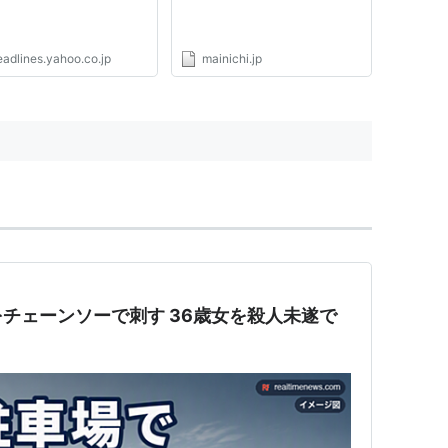
eadlines.yahoo.co.jp
mainichi.jp
チェーンソーで刺す 36歳女を殺人未遂で