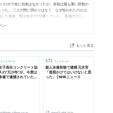
う軽いけがで命に別条はなかったが、容疑は最も重い部類の
まった。 二人の間に関わりはなく、なぜ狙われたのかは
刺した直後、男は自分で110番していた。 面識のない相
げずに自ら通報したのか。 この記事でわかること 函館
ペン
刺される 凶器はシャープペン、なのに罪名は殺人未遂 面
もっと見る
572
ブックマーク
ブックマーク
女子高生コンクリート詰
殺人未遂容疑で逮捕 元次官
人の“元少年”が、今度は
「迷惑かけてはいけないと思
未遂で逮捕されていた！
った」 | NHKニュース
リー新潮） - Yahoo!
ース
eadlines.yahoo.co.jp
www3.nhk.or.jp