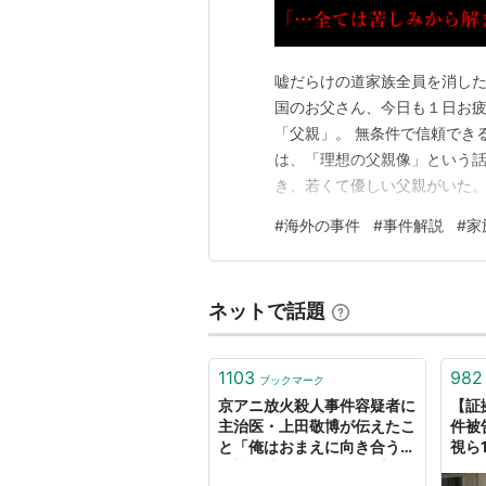
嘘だらけの道家族全員を消した
国のお父さん、今日も１日お疲
「父親」。 無条件で信頼でき
は、「理想の父親像」という話。
き、若くて優しい父親がいた
ず、男は奈落の底へと落ちてし
#
海外の事件
#
事件解説
#
家
全員を皆殺し。
ネットで話題
1103
982
ブックマーク
京アニ放火殺人事件容疑者に
【証
主治医・上田敬博が伝えたこ
件被
と「俺はおまえに向き合う。
視ら
絶対に逃げるな」（週プレ
HU