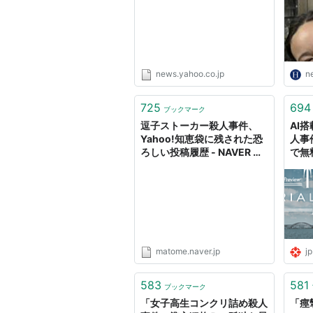
NEWS） - Yahoo!ニュース
news.yahoo.co.jp
n
725
694
ブックマーク
逗子ストーカー殺人事件、
AI
Yahoo!知恵袋に残された恐
人事
ろしい投稿履歴 - NAVER ま
で無
とめ
PORT
MUR
作A
に経
matome.naver.jp
jp
583
581
ブックマーク
「女子高生コンクリ詰め殺人
「痙