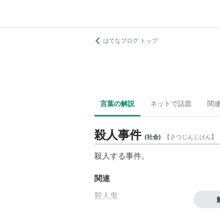
はてなブログ トップ
言葉の解説
ネットで話題
関
殺人事件
(
社会
)
【
さつじんじけん
】
殺人
する事件。
関連
殺人鬼