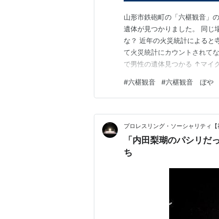
山形市鉄砲町の「六椹観音」の
遺体が見つかりました。 同じ
な？ 近年の火災統計によると
て火災統計にカウントされてな
で男性の遺体見つかる ↑マイ
クセスができない 指定された
#
六椹観音
#
六椹観音 ぼや
消されている
プロレスリング・ソーシャリティ【
「内田梨瑚のパシリだ
ち