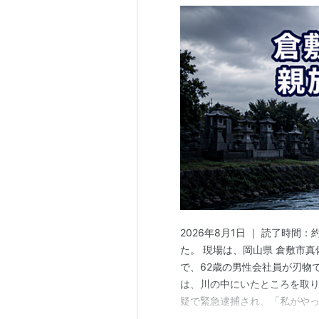
2026年8月1日 ｜ 読了時間
た。 現場は、岡山県 倉敷市真
で、62歳の男性会社員が刃物
は、川の中にいたところを取り押
疑で緊急逮捕され、「私がやっ
は分かっている。 分かってい