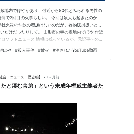
敷地内でぼやがあり、付近から80代とみられる男性の
場所で2回目の火事らしい。 今回は殺人も起きたのか
寺社火災の件数の増加はないのだが、器物破損扱いとし
いだけだったりして。 山形市の寺の敷地内でぼや 付近
クロソフトニュース 情報は残っているが、元記事へのア
ページは存在しません｜ｄメニュー ↑ドコモのニュース
#
ぼや
#
殺人事件
#
放火
#
消されたYouTube動画
•
社会・ニュース・歴史編】
1ヶ月前
ったと凄む舎弟」という未成年権威主義者た