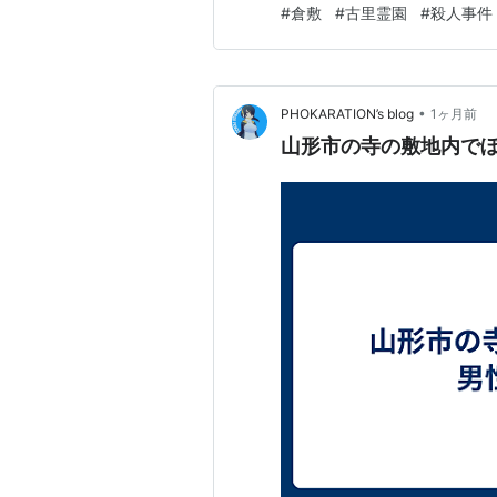
#
倉敷
#
古里霊園
#
殺人事件
のか。 この記事でわかること
ぜ川の中にいたのか 動機…
•
PHOKARATION’s blog
1ヶ月前
山形市の寺の敷地内でぼ