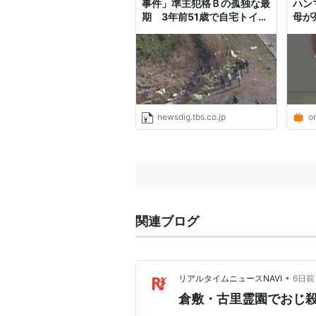
事件」準主犯格Ｂの孤独な最
ハン
期 3年前51歳で自宅トイレ
母が
で…加害者の“その後”から矯
えて
正や社会での処遇を考える |
由【
TBS NEWS DIG
newsdig.tbs.co.jp
o
関連ブログ
•
リアルタイムニュースNAVI
6日前
倉敷・古里霊園でおじ