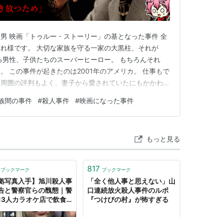
男 映画「トゥルー・ストーリー」の基となった事件 全
れ様です。 大切な家族を守る一家の大黒柱、それが
る男性、子供たちのスーパーヒーロー。 もちろんそれ
 この事件が起きたのは2001年のアメリカ。 仕事もで
。周囲の評判もよく、妻子から愛されていたにもかかわら
まった。 考えた末に男が出した結論は、そう――家族
族間の事件
#
殺人事件
#
映画になった事件
もっと見る
817
ブックマーク
ブックマーク
拠写真入手】旭川殺人事
「全く他人事と思えない」山
告と警察官らの醜態｜警
口連続放火殺人事件のルポ
13人カラオケ店で飲食 –
『つけびの村』が怖すぎる
NTER（ハンター）