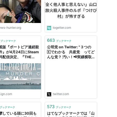
ews-hunter.org
togetter.com
663
ブックマーク
ブックマーク
搭載版『ポートピア連続殺
公明党 on Twitter: "３つの
件』が4月24日にSteam
🇰️でわかる 共産党 ってど
料配信決定、『THE
んな党？ 汚い！📢実績横取
OPIA SERIAL
りのハイエナ政党 危険！📢
DER CASE』として名
オウムと同じ公安の調査対象
DVが蘇る スクエニAI部
北朝鮮！📢「危険ない」と的
緯を訊いた
外れな発言 公安調査庁📎共
産党は「各地で殺人事件や騒
乱事件などを引き起きしまし
た」「暴力革…
.ign.com
twitter.com
https://t.co/4AIfMCB2pU"
573
ブックマーク
ブックマーク
攣している頭に30回も
はてなブックマークでは「山