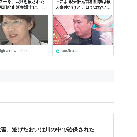
マーを」…娘を殺された
上による安倍元首相狙撃は殺
死刑廃止派弁護士に、あ
人事件だけどテロではない」
むごい娘の死を語った理
という意見が優勢らしい
闇サイト殺人事件】
riginalnews.nico
posfie.com
殺害、逃げたおいは川の中で確保された