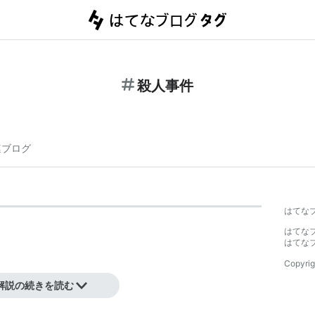
殺人事件
連ブログ
はてな
はてな
はてな
Copyrig
解説の続きを読む