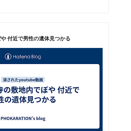
 古里霊園でおじ殺害、おい逮捕の全容 逃げた容疑者はな
や 付近で男性の遺体見つかる