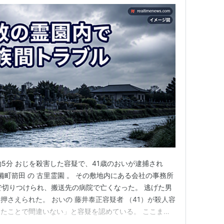
：約5分 おじを殺害した容疑で、41歳のおいが逮捕され
備町箭田 の 古里霊園 。 その敷地内にある会社の事務所
で切りつけられ、搬送先の病院で亡くなった。 逃げた男
さえられた。 おいの 藤井泰正容疑者 （41）が殺人容
たことで間違いない」と容疑を認めている。 ここまで
ないのは、その理由だ。 なぜ、おいはおじを手にかけた