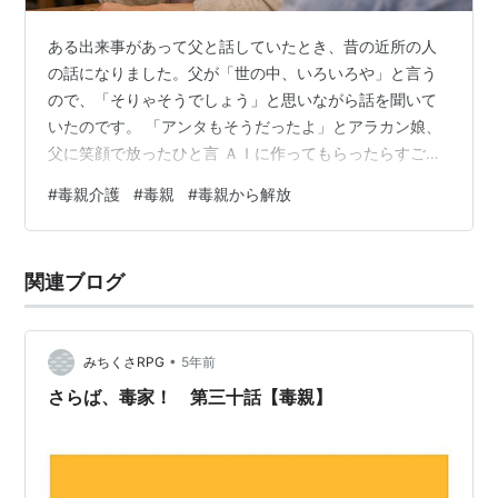
ある出来事があって父と話していたとき、昔の近所の人
の話になりました。父が「世の中、いろいろや」と言う
ので、「そりゃそうでしょう」と思いながら話を聞いて
いたのです。 「アンタもそうだったよ」とアラカン娘、
父に笑顔で放ったひと言 ＡＩに作ってもらったらすごい
嫌味な娘ができあがったｗ （漢字が違うね） 昔の田舎の
#
毒親介護
#
毒親
#
毒親から解放
お嫁さんの話 私の住む田舎では、これまでに父の知る多
くの人が悲しい最期を迎えました（いわゆる自死）。
「なぜあの人が亡くなったのか、今でもわからない」と
関連ブログ
父が言うので、私はこう返しました。 ことりんご 同居や
ったん？ なら間違いなくお姑さんやお舅さんが厳しかっ
たんでしょう。昔の男は嫁よりも親を守…
•
みちくさRPG
5年前
さらば、毒家！ 第三十話【毒親】