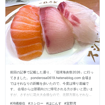
前回の記事で記載した通り、「琉球海炎祭2026」に行っ
てきました。 ponderosa0619.hatenablog.com 会場ま
ではそれなりの距離を歩いたので、今度は帰り道編で
す。 会場からは那覇向けに帰宅される方が多いと思いま
すが、さすがに花火大会後なので、北部方面もそれなり
にいます。 宜野湾海浜公園への入口にもなります「歓海
#
沖縄移住
#
スシロー
#
はにんす
#
宜野湾