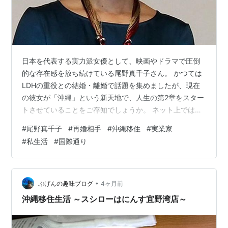
日本を代表する実力派女優として、映画やドラマで圧倒
的な存在感を放ち続けている尾野真千子さん。 かつては
LDHの重役との結婚・離婚で話題を集めましたが、現在
の彼女が「沖縄」という新天地で、人生の第2章をスター
トさせていることをご存知でしょうか。 ネット上では
「尾野真千子 再婚 相手 沖縄」というキーワードが常に
#
尾野真千子
#
再婚相手
#
沖縄移住
#
実業家
注目されており、そのお相手の素性や、なぜ彼女が東京
#
私生活
#
国際通り
を離れて沖縄へ移住したのか、その真相を知りたいとい
うファンが後を絶ちません。 結論から申し上げますと、
尾野真千子さんの再婚相手は、沖縄県今帰仁村を拠点に
活動する廃棄物回収・リサイクル業を営む企業の代表取
•
ぷげんの趣味ブログ
4ヶ月前
締役を務める実業家の男性です。 202…
沖縄移住生活 ～スシローはにんす宜野湾店～