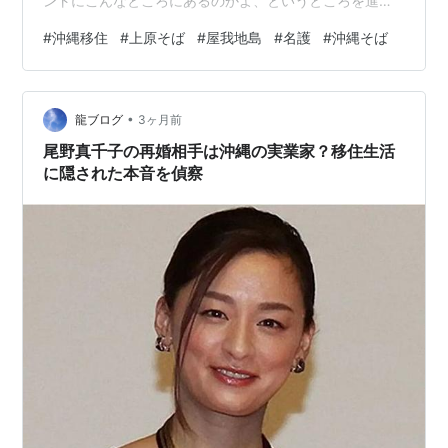
ントにこんなところにあるのかよ、というところを進ん
でいくとポツンとあります。ホントはもう少し行きやす
#
沖縄移住
#
上原そば
#
屋我地島
#
名護
#
沖縄そば
いルートがあるのですが、わざわざ面倒なところを案内
してくれるポンコツナビさんです。 お店の駐車場は境界
線がわかりにくいのが残念かな。 AM11:00～PM4：00と
•
なっていますね。 入口の先にはテラス席も見えます。 開
龍ブログ
3ヶ月前
店2分前ですが、先客夫婦がもう入っちゃったんでそのま
尾野真千子の再婚相手は沖縄の実業家？移住生活
ま付いていって私もフライ…
に隠された本音を偵察