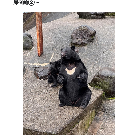
インストールすると自分の順番が近づいた…
帰省編②～