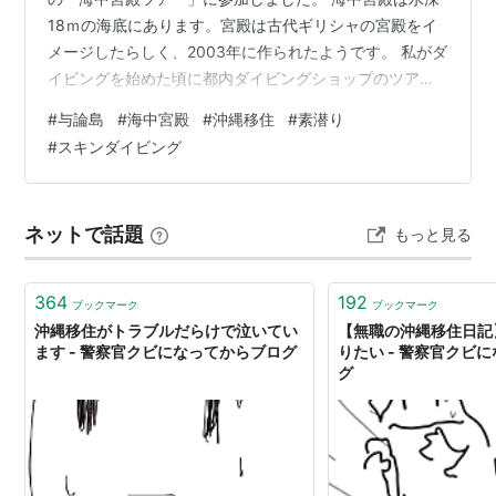
18ｍの海底にあります。宮殿は古代ギリシャの宮殿をイ
メージしたらしく、2003年に作られたようです。 私がダ
イビングを始めた頃に都内ダイビングショップのツアー
で「与論島ツアーがあるから一緒に行こうよ。海の中に
#
与論島
#
海中宮殿
#
沖縄移住
#
素潜り
宮殿があるらしいよ」とスタッフに誘われ、写真を見せ
#
スキンダイビング
られると行きたい気持ちが爆発しそうになりました。 で
も休みがなかなか取れずにお断りし、ズルズルと長い年
月経過しました。 そして東京在住時代には与論島出身の
ネットで話題
もっと見る
人がまさかの自分の部下になるなど、色々なご縁があっ
てやっと実現した今回の与論の旅でも…
364
192
ブックマーク
ブックマーク
沖縄移住がトラブルだらけで泣いてい
【無職の沖縄移住日記
ます - 警察官クビになってからブログ
りたい - 警察官クビ
グ