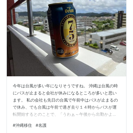
今年は台風が多い年になりそうですね。 沖縄は台風の時
にバスが止まると会社が休みになるところが多いと思い
ます。 私の会社も先日の台風で午前中はバスが止まるの
で休み、でも台風は午前で過ぎ去り１４時からバスが運
転開始するとのことで、「うわぁ～午後から出勤かよ
ぉ」となりました。 ところが、１２時からでなく、１４
#
沖縄移住
#
名護
時から運行というハンパな時間だったせいか休みになり