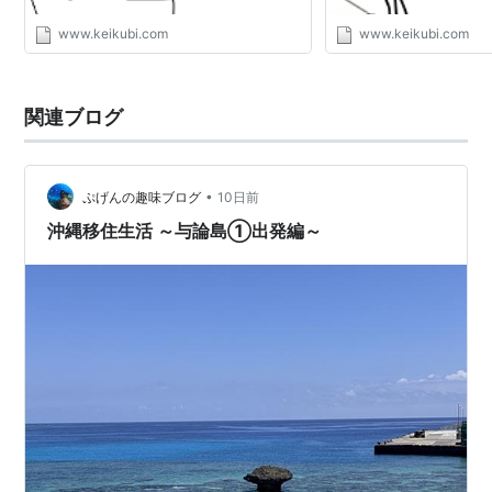
www.keikubi.com
www.keikubi.com
関連ブログ
•
ぷげんの趣味ブログ
10日前
沖縄移住生活 ～与論島①出発編～