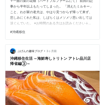
↑一面の菜の花畑（ハートフルファームにて） 前回の記
事から半年以上もたってしまった。 「消えたミルキー」
こと、わが家の老犬は、やはり見つからず帰って来ず、
悲しみにくれた私は、しばらくはメソメソ思い出しては
涙ぐんでいた。 ※お時間のある方はお読みください↓
chisuke926.hatenablog.com 数年前から関節炎を患った
#
沖縄移住
ミルキーのために、囲いを作ってその中で自由に歩ける
ようにしても、網を破り、柵を壊し、地面を掘り、頭を
無理やりに隙間に突っ込み、脱走を試みて一人散歩に出
•
かけてしまうミルキーに、根負けして好き勝手にさせて
ぷげんの趣味ブログ
3ヶ月前
いた時点で、いつ何時、事故等によりお別れの日がくる
沖縄移住生活 ～海鮮寿しトリトン アトレ品川店
かもしれないことは…
帰省編③～