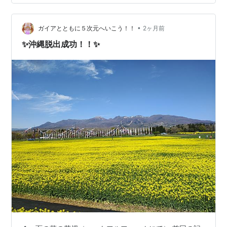
ました。沖縄バスのファインプレーだと勝手に喜んでい
ます。 会社の友人から会社休みになったし、夕方から飲
•
みに行こうと誘いを受け、それまでの時間を利用して、
ガイアとともに５次元へいこう！！
2ヶ月前
ブログ記事を作成しています。 そして沖縄移住７年目に
✨沖縄脱出成功！！✨
突入しました。 飲み会では数日早いですけど…