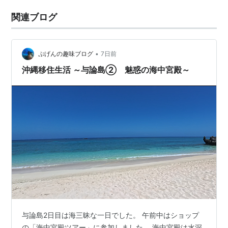
関連ブログ
•
ぷげんの趣味ブログ
7日前
沖縄移住生活 ～与論島② 魅惑の海中宮殿～
与論島2日目は海三昧な一日でした。 午前中はショップ
の「海中宮殿ツアー」に参加しました。 海中宮殿は水深