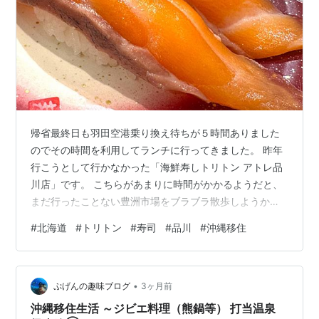
帰省最終日も羽田空港乗り換え待ちが５時間ありました
のでその時間を利用してランチに行ってきました。 昨年
行こうとして行かなかった「海鮮寿しトリトン アトレ品
川店」です。 こちらがあまりに時間がかかるようだと、
まだ行ったことない豊洲市場をブラブラ散歩しようかな
ぁと計画していました。 北海道は修学旅行以来行ってい
#
北海道
#
トリトン
#
寿司
#
品川
#
沖縄移住
ないですが、トリトンや根室花まるとかは北海道回転寿
司で有名ですよね。 東京時代から都内にもお店があるこ
とを知っていながら、並ぼうという気を一瞬で消し去っ
•
てしまうほどの大行列で、未だに入店してことがなかっ
ぷげんの趣味ブログ
3ヶ月前
たのです。 入口には発券機が設置されていて、アプリを
沖縄移住生活 ～ジビエ料理（熊鍋等） 打当温泉