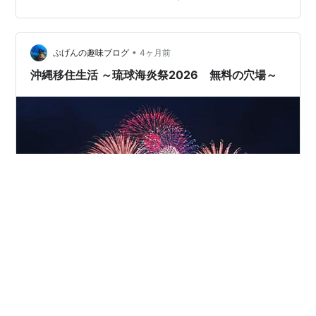
門」です。 ライトアップされていて、こちらも綺麗で
す。 もう少し歩くと「スシロー」の看板が見えてきまし
た。 北部への道路もまだ混雑しているし、久しぶりに寿
•
司でも食べようか。 ということで、休憩がてら「スシロ
ぷげんの趣味ブログ
4ヶ月前
ーはにんす宜野湾店」にお邪魔しました。 もう終わって
沖縄移住生活 ～琉球海炎祭2026 無料の穴場～
しまいま…