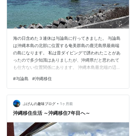
海の日含めた３連休は与論島に行ってきました。 与論島
は沖縄本島の北部に位置する奄美群島の鹿児島県最南端
の島になります。 私は昔ダイビングで誘われたことがあ
ったので多少知識はありましたが、沖縄県だと思われて
も仕方ない位置関係にあります。 沖縄本島最北端の辺戸
岬からも天気が良ければ目にすることができますし、直
#
与論島
#
沖縄移住
線距離なら鹿児島市よりも那覇市の方が5倍くらい近いら
しいです。 与論島は空港があるのですが、羽田空港から
は便がないので、那覇空港経由か那覇から出ているフェ
•
リーに乗船するのが一般的かなと思います。私はフェリ
ぷげんの趣味ブログ
1ヶ月前
ーが途中で本部港に寄港するのでそこから乗船します。
沖縄移住生活 ～沖縄移住7年目へ～
与論島へ向かうフェリーは奄美・沖縄交流…