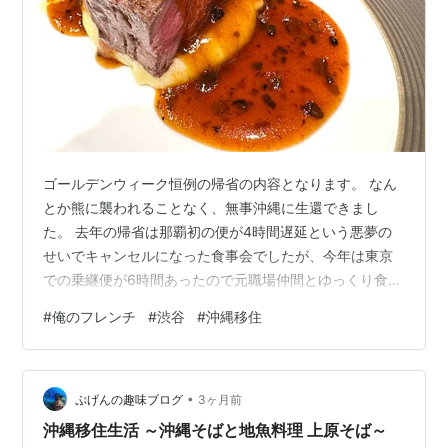
ゴールデンウィーク恒例の帰省の内容となります。 なん
とか熊に襲われることなく、無事沖縄に生還できまし
た。 去年の帰省は那覇初の便が4時間遅延という悪夢の
せいでキャンセルになった食事会でしたが、今年は東京
での乗継便が6時間あったので元職場仲間とゆっくり食事
ができました。 行ったのは「俺のフレンチ渋谷」。 昨年
#
俺のフレンチ
#
渋谷
#
沖縄移住
当日キャンセルして申し訳なかったのでリベンジさせて
いただきました。 予約してたので早速店内へご案内。 入
口は地下1階でちょっとわかりにくいかなと感じました。
•
「フォアグラ トリュフ キャビア 世界三大珍味がお楽し
ぷげんの趣味ブログ
3ヶ月前
みいただける贅沢コース全8品」というコース料理でし
沖縄移住生活 ～沖縄そばと地魚料理 上原そば～
た。まずはビールからカリー（渋…