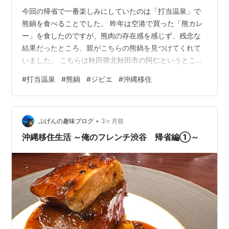
今回の帰省で一番楽しみにしていたのは「打当温泉」で
熊鍋を食べることでした。 昨年は空港で買った「熊カレ
ー」を食したのですが、熊肉の存在感を感じず、残念な
結果だったところ、親がこちらの熊鍋を見つけてくれて
いました。 こちらは秋田県北秋田市の阿仁というところ
にあり、温泉のすぐ近くには「くまくま園」という熊牧
#
打当温泉
#
熊鍋
#
ジビエ
#
沖縄移住
場があります。チェックインにはまだ時間があったの
で、まずはくまくま園に向かいました。 天候は雨。一部
は半分くらいは屋外施設になるので傘が必要でした。 た
•
だ、雨が降ると園内の獣臭が抑えられるので、良い面も
ぷげんの趣味ブログ
3ヶ月前
悪い面もありそうです。 左手に見える受付で入園料を払
沖縄移住生活 ～俺のフレンチ渋谷 帰省編①～
い、餌も購入しました。 雨もお構いなくお出…