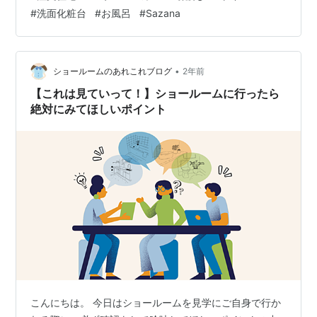
うので、カタログに載っているものとは若干違うかもし
#
洗面化粧台
#
お風呂
#
Sazana
れませんが、スタート！▶トイレ（1階、2階）【標準】
１階はタンクレス、２階はタンクありにしました。いず
れもTOTOの標準仕様のもの、カラーはホワイトを選び
ました。フチがなくて掃除しやすそうなのと、メーカー
•
ショールームのあれこれブログ
2年前
への安心感から特に…
【これは見ていって！】ショールームに行ったら
絶対にみてほしいポイント
こんにちは。 今日はショールームを見学にご自身で行か