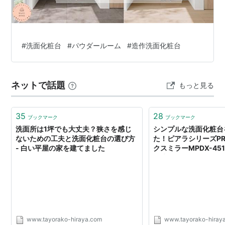
#
洗面化粧台
#
パウダールーム
#
造作洗面化粧台
ネットで話題
もっと見る
35
28
ブックマーク
ブックマーク
洗面所は1坪でも大丈夫？狭さを感じ
シンプルな洗面化粧台
ないための工夫と洗面化粧台の選び方
た！ピアラシリーズPR
- 白い平屋の家を建てました
クスミラーMPDX-451
を建てました
www.tayorako-hiraya.com
www.tayorako-hiray