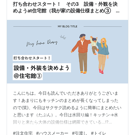
打ち合わせスタート！ その3 設備・外観を決
めようat住宅館（我が家の設備仕様まとめ③ 水
回り編）
こんにちは。今日も読んでいただきありがとうございま
す！あまりにもキッチンのまとめが長くなってしまった
ので(笑)、今日はサクサク読めるように簡単にまとめたい
と思います（たぶん）。今日は水回り編！キッチン→水
回りと来たら大体の設備仕様は網羅できている…⁉
huyofamily.hatenablog.jp 住宅設備用のものもあると思
#
注文住宅
#
ハウスメーカー
#
引渡し
#
トイレ