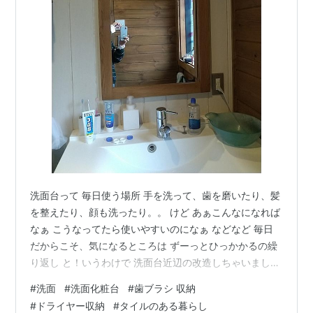
洗面台って 毎日使う場所 手を洗って、歯を磨いたり、髪
を整えたり、顔も洗ったり。。 けど あぁこんなになれば
なぁ こうなってたら使いやすいのになぁ などなど 毎日
だからこそ、気になるところは ずーっとひっかかるの繰
り返し と！いうわけで 洗面台近辺の改造しちゃいましょ
っ！！ 【Before】 日常そのままでーす 出しパッなし感
#
洗面
#
洗面化粧台
#
歯ブラシ 収納
がどうも。。。 置く場所がばらばら。。。 あと、壁につ
#
ドライヤー収納
#
タイルのある暮らし
いた取れないシミが。。 毛染めでしょうかねぇ？？？ ど