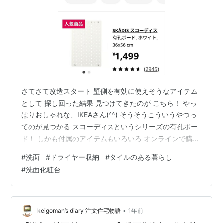
さてさて改造スタート 壁側を有効に使えそうなアイテム
として 探し回った結果 見つけてきたのが こちら！ やっ
ぱりおしゃれな、IKEAさん(^^) そうそうこういうやつっ
てのが見つかる スコーディスというシリーズの有孔ボー
ド！ しかも付属のアイテムもいろいろ オンラインで購入
できるのもありがたい！笑 というわけで 設置しまして、
#
洗面
#
ドライヤー収納
#
タイルのある暮らし
壁面収納しました〜 まぁ収めたいものが収まりました！
#
洗面化粧台
ボートは2個縦に並べています ドライヤー収納は 掛けて
あるだけだけど 取り出しやすく、使い勝手よしです 受け
皿が深めのタイプは 洗顔やヘアオイル系 受け皿がほぼな
い平たいものは コンタクトレンズ置き場に ちょうどよし
•
keigoman’s diary 注文住宅物語
1年前
で…