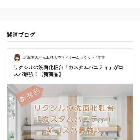
ユニットといいます。洗面化粧台の高さは1900mm、間
口は500〜1200mm、よく使われているものは750mm
のものです。洗面化粧台に用いられる混合水栓の種類は
「ツーバルブ型」「ミキシングバルブ型」「シングルレ
関連ブログ
バー型」「サーモスタット型」があります。
•
北海道の地元工務店でマイホームづくり
1年前
リクシルの洗面化粧台「カスタムバニティ」がコ
スパ最強！【新商品】