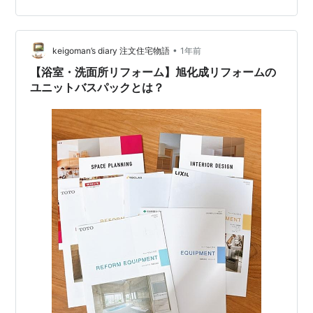
ーにかしたーい！笑 さて 今回のお題は ① 定置定量！収
納スペースをつくる！ ② 見えるものは見えないよう
に！うまく隠してオシャレに！ やってみよー！ つづく
•
keigoman’s diary 注文住宅物語
1年前
(^^…
【浴室・洗面所リフォーム】旭化成リフォームの
ユニットバスパックとは？