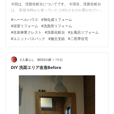
今回は、洗面化粧台についてです。 今現在、洗面化粧台
は、 新築当時から使っていた LIXILのものが置かれてい
ます。 １階親世帯洗面所 洗面化粧台は、 コレを再利用
#
へーベルハウス
#
旭化成リフォーム
してもOKとのことでした。 ですが、 ２階子世帯のよう
#
浴室リフォーム
#
洗面所リフォーム
に、引き出しタイプではなく、 ２階子世帯は、全面引き
#
住友林業クレスト
#
洗面化粧台
#
お風呂リフォーム
出しタイプ 左側が引き出しタイプで、右側が扉タイプで
#
ユニットバスパック
#
施主支給
#
二世帯住宅
す。 全面引き出しタイプではない これだと、経験上使い
づらいのです。 また、 …
•
３人暮らし BESSの家
1年前
DIY 洗面エリア改造Before