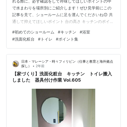
れる際に、必ず確認をして吟味してほしいポイントの中
で水まわりを場所別にご紹介します！ぜひ見学前にこの
記事を見て、ショールームに足を運んでくださいね😊 共
通して抑えてほしいポイント 台の高さ キッチンのポイン
ト4選 キッチン本体側編 キッチン周辺収納編 浴室のポイ
#
初めてのショールーム
#
キッチン
#
浴室
ント3選 洗面化粧台のポイント3選 トイレのポイント 上
#
洗面化粧台
#
トイレ
#
ポイント集
記以外にも、確認ポイントたくさん
日本・マレーシア・時々フィリピン（仕事と教育と海外拠点
•
探し）
2年前
【家づくり】洗面化粧台 キッチン トイレ搬入
しました 器具付け作業 Vol.605