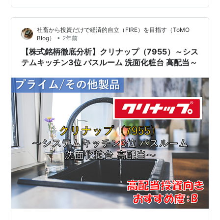
ッキングヒーター 食器洗い洗浄機など電化製品が ある場
合は電気業者さんも 登場します もうひとつの洗面化粧台
社畜から投資だけで経済的自立（FIRE）を目指す（ToMO
大事な商品なので キズが付かないように 丁寧に丁寧に
•
Blog）
2年前
組み立てたり …
【株式銘柄徹底分析】クリナップ（7955）～シス
テムキッチン3位 バスルーム 洗面化粧台 高配当～