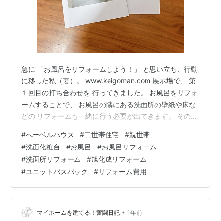
急に 「お風呂をリフォームしよう！」 と思い立ち、行動
に移した私（妻）。 www.keigoman.com 展示場で、 第
１回目の打ち合わせを 行ってきました。 お風呂をリフォ
ームすることで、 お風呂の隣にある洗面所の壁紙や床な
どの リフォームも一緒に行う必要が出てきます。 そのた
め、 「ユニットバスパック」という 浴室・洗面所のリフ
#
へーベルハウス
#
二世帯住宅
#
親世帯
ォームが パック工事になったものを行うという 説明を聞
#
洗面化粧台
#
お風呂
#
お風呂リフォーム
きました。 ユニットバスパック www.hebel-haus.com
#
洗面所リフォーム
#
旭化成リフォーム
上のものから、 必要がないものは取り止めることができ
#
ユニットバスパック
#
リフォーム費用
ます。 ユニットバス、洗面化粧台は、 以下のメーカーか
ら選びます。 ユニットバスは、 ・…
•
マイホームを建てる！奮闘日記
1年前