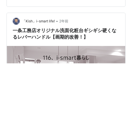
た感じツマミはねじ込み式ではないようで、本当にポッ
キリ根元から折れてしまっています。全体が樹脂で出来
ているので、経年劣化で脆くなったのでしょう。 一旦部
•
品を外します 洗面台下の収納庫を片付けて、頭を突っ込
「Kish」i-smart life!
2年前
んで観察です。 樹脂製のナットを2カ所回せば簡単に外
一条工務店オリジナル洗面化粧台ギシギシ硬くな
れそうなことが分かったので、分…
るレバーハンドル【画期的改善！】
洗面化粧台レバーハンドルのきしみはアフター3回の曲
者！？大改善！ 提案はレバーハンドルの変更！ 終わりに
洗面化粧台レバーハンドルのきしみはアフター3回の曲