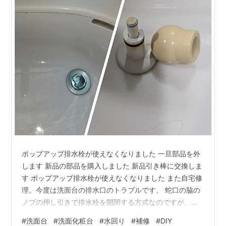
ポップアップ排水栓が使えなくなりました 一旦部品を外
します 新品の部品を購入しました 新品引き棒に交換しま
す ポップアップ排水栓が使えなくなりました また自宅修
理。今度は洗面台の排水口のトラブルです。 蛇口の脇の
ノブの押し引きで排水栓を開閉する方式なのですが、樹
脂の丸いツマミ部分がポロっと取れてしまいました。 見
#
洗面台
#
洗面化粧台
#
水回り
#
補修
#
DIY