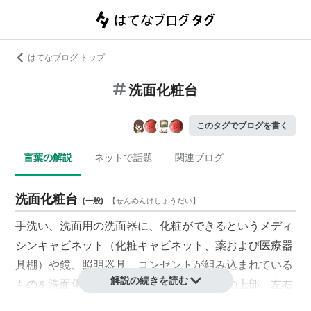
はてなブログ トップ
洗面化粧台
このタグでブログを書く
言葉の解説
ネットで話題
関連ブログ
洗面化粧台
(
一般
)
【
せんめんけしょうだい
】
手洗い、洗面用の洗面器に、化粧ができるというメディ
シンキャビネット（化粧キャビネット、薬および医療器
具棚）や鏡、照明器具、コンセントが組み込まれている
解説の続きを読む
ものを洗面化粧台といいます。洗面化粧台の上部、左右
に収納のためのキャビネットを組み合わせたものを洗面