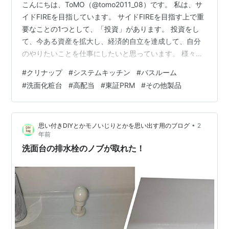
こんにちは、ToMO（@tomo2011_08）です。 私は、サ
イドFIREを目指しています。 サイドFIREを目指す上で重
要なことの1つとして、「投資」があります。 投資をし
て、今ある資産を拡大し、経済的自立を達成して、自分
のやりたいことを仕事にしたいと思っています。 様々な
投資の方法がありますが、その中の1つとして株式投資が
#
クリナップ
#
システムキッチン
#
バスルーム
あり、株式投資を行う上で株式銘柄を分析することは非
#
洗面化粧台
#
高配当
#
東証PRM
#
その他製品
常に重要なことです。 日本株式投資をされる方の必需品
といえるのが、以下の四季報になります。 お持ちでない
方は、以下から購入して読まれることをお勧めします。
•
思い付きDIYとかモノいじりとかを思い出す用のブログ
2
リンク 銘柄の事業内容は？、業績はどうか？、配当はい
年前
くらなのか？…
洗面台の排水栓のノブが取れた！