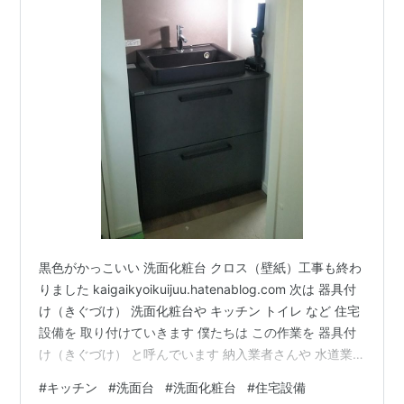
黒色がかっこいい 洗面化粧台 クロス（壁紙）工事も終わ
りました kaigaikyoikuijuu.hatenablog.com 次は 器具付
け（きぐづけ） 洗面化粧台や キッチン トイレ など 住宅
設備を 取り付けていきます 僕たちは この作業を 器具付
け（きぐづけ） と呼んでいます 納入業者さんや 水道業
者さんが タッグを組んで 設置していきます キッチン周
#
キッチン
#
洗面台
#
洗面化粧台
#
住宅設備
り キッチン周りは 給水 排水 しっかりと接続を確認 IHク