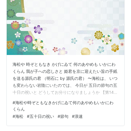
海松や 時ぞともなき かげにゐて 何のあやめも いかにわ
くらん 我が子への恋しさと 姫君を京に迎えたい旨の手紙
を送る源氏の君 （明石に by 源氏の君） 〜海松は、 いつ
も変わらない岩陰にいたのでは、 今日が 五日の節句の五
十日の祝いと どうしてお分りになりましょうか 【第14帖
澪標 みおつくし】 海松や 時ぞともなき かげにゐて 何の
#
海松や時ぞともなきかげにゐて何のあやめもいかにわ
あやめも いかにわくらん からだから魂が抜けてしまうほ
くらん
ど恋しく思います。 私はこの苦しみに堪えられないと思
#
海松
#
五十日の祝い
#
節句
#
浪速
う。 ぜひ京へ出て来ることにしてください。 こちらであ
なたに不愉快な思いをさせることは断じてない。 という