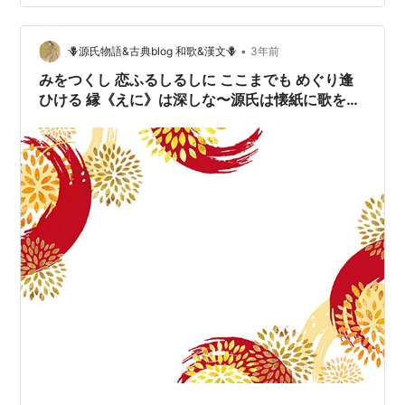
けました。 その本の中に 熊野速玉宮御船祭 がありまし
た。 菅楯彦 名作大成 熊野速玉宮御船祭
•
🪻源氏物語&古典blog 和歌&漢文🪻
3年前
みをつくし 恋ふるしるしに ここまでも めぐり逢
ひける 縁《えに》は深しな〜源氏は懐紙に歌を書
き 明石の上の船に届けさせた