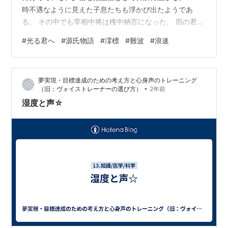
時不遇なように見えた子息たちも浮かび出たようであ
る。 その中でも宰相中将は権中納言になった。 四の君が
生んだ今年十二になる姫君を 早くから後宮に擬して中納
#
光る君へ
#
源氏物語
#
澪標
#
難波
#
浪速
言は大事に育てていた。 以前二条の院につれられて来て
高砂《たかさご》を歌った子も 元服させて幸福な家庭を
中納言は持っていた。 腹々に生まれた子供が多くて一族
夢実現・目標達成のための考え方と心身声のトレーニング
がにぎやかであるのを 源氏はうらやましく思っていた。
•
（旧：ヴォイストレーナーの選び方）
2年前
太政大臣家で育てられていた源氏の子はだれよりも美し
湿度と声☆
い子供で、 御所へも東宮へ…