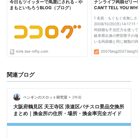
今日もツイッターで馬鹿にされる - や
ナンライフ蒟蒻ゼリーS
まもといちろうBLOG（ブログ）
CAN'T TELL YOU W
1 名前：もぐもぐ名無しさん
2008/10/20(月) 14:1
蒟蒻畑を不当圧力を使っ
岐阜県出身の野田聖子の
いる蒟蒻畑と同じ種類の
がマンナンの蒟蒻畑を撤
kirik.tea-nifty.com
2007blog2007.blog1
に異常な量で入荷され販売
の地元では大手のド...
関連ブログ
•
ペンギンのスロット研究室
2年前
大阪府鶴見区 天王寺区 浪速区パチスロ景品交換所
まとめ｜換金所の住所・場所・換金率完全ガイド