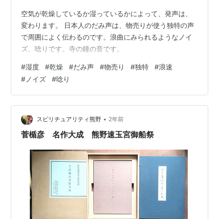
空気が乾燥しているか湿っているかによって、発声は、
変わります。 日本人のだみ声は、物売りが使う独特の声
で周囲によく伝わるのです。浪曲にみられるようなノイ
ズ、唸りです。寺の鐘の音です。
#
湿度
#
乾燥
#
だみ声
#
物売り
#
独特
#
浪速
#
ノイズ
#
唸り
•
スピリチュアリティ熊野
2年前
菅楯彦 名作大成 熊野速玉宮御船祭