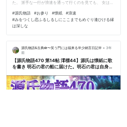
た。 派手な一行が浪速を通って行くのを見ても、 女は自
身の薄倖《はっこう》さばかりが思われて 悲しんでいた
#
源氏物語
#
お参り
#
懐紙
#
浪速
所へ、 ただ少しの消息ではあるが 送られて来たことで感
#
みをつくし恋ふるしるしにここまでもめぐり逢ひける縁
激して泣いた。 🪻🎼花影 written by Fukagawa🪻 🪷澪標
は深しな
（みおつくし）のあらすじはこちらをご覧ください↓🪷
少納言のホームページ 源氏物語&古典 syounagon-web
ぜひご覧ください🪷 https:/…
•
源氏物語&古典🪷〜笑う門には福来る🌸少納言日記🌸
3年
前
【源氏物語470 第14帖 澪標44】源氏は懐紙に歌
を書き 明石の君の船に届けた。明石の君は自身の
薄幸さを悲しんでいたところに 少しの消息である
が送られてきたことで感激して泣いた。