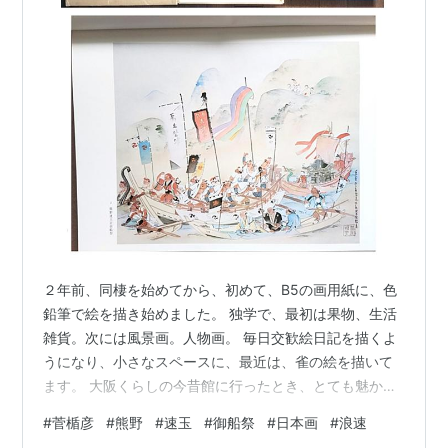
２年前、同棲を始めてから、初めて、B5の画用紙に、色
鉛筆で絵を描き始めました。 独学で、最初は果物、生活
雑貨。次には風景画。人物画。 毎日交歓絵日記を描くよ
うになり、小さなスペースに、最近は、雀の絵を描いて
ます。 大阪くらしの今昔館に行ったとき、とても魅かれ
る絵に出合いました。 菅楯彦氏の 春風小午 野崎参り 他
#
菅楯彦
#
熊野
#
速玉
#
御船祭
#
日本画
#
浪速
の作品も見たくなり、菅楯彦名作大成を、古本屋で見つ