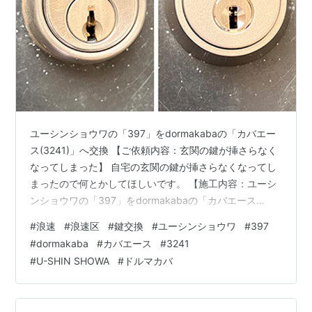
ユーシンショウワの「397」をdormakabaの「カバエー
ス(3241)」へ交換 【ご依頼内容：玄関の鍵が挿さらなく
なってしまった】 自宅の玄関の鍵が挿さらなくなってし
まったので何とかしてほしいです。 【施工内容：ユーシ
ンショウワの「397」をdormakabaの「カバエース
(3241)」へ交換】 品番を特定する為に既設の錠ケースを
#
浪速
#
浪速区
#
鍵交換
#
ユーシンショウワ
#
397
確認すると、「SHOWA 397」との刻印があり、こちらは
#
dormakaba
#
カバエース
#
3241
ユーシンショーワ(U-SHIN SHOWA)の「CL」タイプとい
#
U-SHIN SHOWA
#
ドルマカバ
う種類です。 鍵の片側がギザギザしているピンシリンダ
ータイプで、鍵を挿した時にシリンダーの中でピンが上
下に動くシンプルな構造のものです。 20…