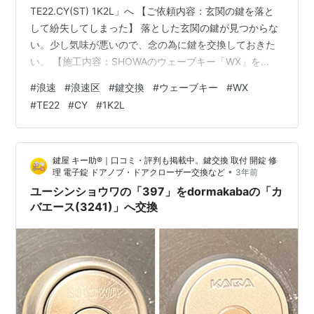
TE22.CY(ST) 1K2L」へ 【ご依頼内容：玄関の鍵を落と
して紛失してしまった】 落とした玄関の鍵が見つからな
い。少し気味が悪いので、念の為に鍵を交換しておきた
い。 【施工内容：SHOWAのウェーブキー「WX」を
MIWAの「PR TE22.CY(ST) 1K2L」へ】 玄関ドアには、
#
浪速
#
浪速区
#
鍵交換
#
ウェーブキー
#
WX
ユーシンショーワのウェーブキー「WX」が上下2箇所(2
#
TE22
#
CY
#
1K2L
ロック)でついております。 確認したところ、今回であれ
ば鍵穴のみのを取り替える「シリンダー交換」にて対応
可能でした。 ヒアリングの結果、ウェーブキーからディ
鍵屋 キー助®｜口コミ・評判も掲載中。鍵交換 取付 開錠 修
ンプルキーへグレードアップし、防犯性を高める事…
•
理 電子錠 ドアノブ・ドアクローザー交換など
3年前
ユーシンショウワの「397」をdormakabaの「カ
バエース(3241)」へ交換