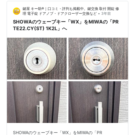
手紙であった。 入道は例のように感激して泣いてい…
鍵屋 キー助®｜口コミ・評判も掲載中。鍵交換 取付 開錠 修
•
理 電子錠 ドアノブ・ドアクローザー交換など
3年前
SHOWAのウェーブキー「WX」をMIWAの「PR
TE22.CY(ST) 1K2L」へ
SHOWAのウェーブキー「WX」をMIWAの「PR