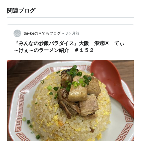
関連ブログ
•
thi-keの何でもブログ
3ヶ月前
『みんなの炒飯パラダイス』大阪 浪速区 てぃ
～けぇ～のラーメン紹介 ＃１５２