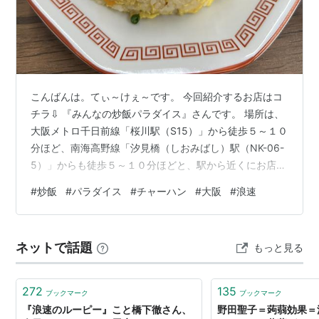
こんばんは。てぃ～けぇ～です。 今回紹介するお店はコ
チラ⇩ 『みんなの炒飯パラダイス』さんです。 場所は、
大阪メトロ千日前線「桜川駅（S15）」から徒歩５～１０
分ほど、南海高野線「汐見橋（しおみばし）駅（NK-06-
5）」からも徒歩５～１０分ほどと、駅から近くにお店が
あります。 車で行く場合は、今回も僕が利用したコイン
#
炒飯
#
パラダイス
#
チャーハン
#
大阪
#
浪速
パーキングを紹介したいと思います。 『みんなの炒飯パ
ラダイス』 住所：大阪府大阪市浪速区桜川２－４－１６
東宝マンション １F ＭＡＰ：
ネットで話題
もっと見る
https://maps.app.goo.gl/Mjgkv5kXaJdEp7dX6 ☎：０
６－４３９４－８６６０ ＨＰ：https://www.…
272
135
ブックマーク
ブックマーク
『浪速のルーピー』こと橋下徹さん、
野田聖子＝蒟蒻効果＝