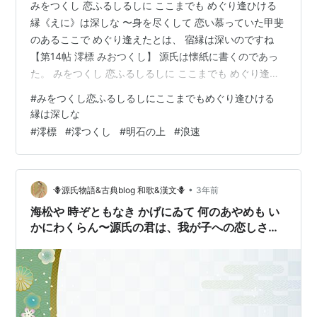
みをつくし 恋ふるしるしに ここまでも めぐり逢ひける
縁《えに》は深しな 〜身を尽くして 恋い慕っていた甲斐
のあるここで めぐり逢えたとは、 宿縁は深いのですね
【第14帖 澪標 みおつくし】 源氏は懐紙に書くのであっ
た。 みをつくし 恋ふるしるしに ここまでも めぐり逢ひ
ける 縁《えに》は深しな 惟光に渡すと、 明石へついて
#
みをつくし恋ふるしるしにここまでもめぐり逢ひける
行っていた男で、 入道家の者と心安くなっていた者を使
縁は深しな
いにして 明石の君の船へやった。 派手な一行が浪速を通
#
澪標
#
澪つくし
#
明石の上
#
浪速
って行くのを見ても、 女は自身の薄倖《はっこう》さば
かりが思われて 悲しんでいた所へ、 ただ少しの消息では
あるが 送られて来たことで感激して泣いた。 🪻🎼花影
•
🪻源氏物語&古典blog 和歌&漢文🪻
3年前
wr…
海松や 時ぞともなき かげにゐて 何のあやめも い
かにわくらん〜源氏の君は、我が子への恋しさと
姫君を京に迎えたい旨の手紙を送る