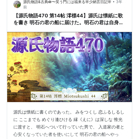
•
源氏物語&古典🪷〜笑う門には福来る🌸少納言日記🌸
3年
前
【源氏物語470 第14帖 澪標44】源氏は懐紙に歌
を書き 明石の君の船に届けた。明石の君は自身の
薄幸さを悲しんでいたところに 少しの消息である
が送られてきたことで感激して泣いた。
源氏は懐紙に書くのであった。 みをつくし 恋ふるしるし
に ここまでも めぐり逢ひける 縁《えに》は深しな 惟光
に渡すと、 明石へついて行っていた男で、 入道家の者と
心安くなっていた者を使いにして 明石の君の船へやっ