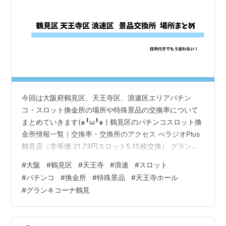
今回は大阪府鶴見区、天王寺区、浪速区エリアパチン
コ・スロット換金所の場所や特殊景品の交換率について
まとめていきます(๑╹ω╹๑ ) 鶴見区のパチンコスロット換
金所情報一覧｜交換率・交換所のアクセス べラジオPlus
鶴見店（非等価 21.73円スロット5.15枚交換） グランキ
コーナ鶴見店（非等価 20円スロット5.6枚交換） マジッ
#
大阪
#
鶴見区
#
天王寺
#
浪速
#
スロット
クバード鶴見（非等価 21.73円スロット5.2枚交換）
#
パチンコ
#
換金所
#
特殊景品
#
天王寺ホール
ZIPANG鶴見店（非等価 21.73円スロット5.2枚交換） マ
#
グランキコーナ鶴見
ルイチ鶴見店（非等価 20円スロット6.6枚交換） 天王寺
区のパチンコスロット換金所情報一覧｜交換率・交換所
のアクセス NEWISEYA（非等…