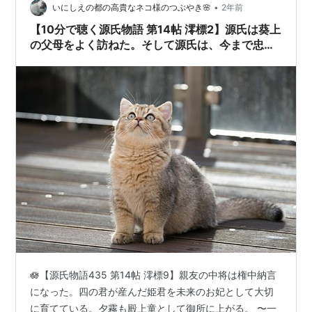
•
いにしえの都の高貴なネコ様のつぶやき🌸
2年前
【10分で聴く源氏物語 第14帖 澪標2】源氏は葵上
の父母をよく訪ねた。そして源氏は、今まで忠実
に勤めてきたもの達に報いた。中将、中務、 愛し
んだ女性達も大切にした。辛い時でも皆に優しい
源氏 by😿
🪷【源氏物語435 第14帖 澪標9】親友の中将は権中納言
になった。四の君が産んだ姫君を未来のお妃として大切
に育てている。夕霧も殿上童として御所に上がる。 〜一