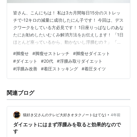
皆さん、こんにちは！ 私は3カ月間毎日15分のストレッ
チで-12キロの減量に成功したにん子です！ 今回は、デス
クワークをしている方必見です！ 1日座りっぱなしのあな
たにお勧めしたいむくみ解消方法をお伝えします！ 「1日
ほとんど座っているから、動かないし浮腫むの？」 「仕
事中座りながら少しでもストレッチできればいいの
#
脚瘦せ
#
脚瘦せストレッチ
#
脚瘦せダイエット
に....」 などど考えたことがある方、いますよね。 デスク
#
ダイエット
#
20代
#
浮腫み取りダイエット
ワークってめちゃくちゃ脚浮腫みます。 動かないからこ
#
浮腫み改善
#
着圧ストッキング
#
着圧タイツ
そ、浮腫みやすいです。 「ふくらはぎは体の中の第二の
心臓」 と言われているほどです。 動かなければ、ふくら
はぎの血液を流すポンプの動きも鈍くなり、 血流が悪く
関連ブログ
なり、脚が浮腫…
•
猫好き父さんのテレビ大好きオタクノート(はてな)
4年前
ダイエットにはまず浮腫みを取ると効果的なので
す