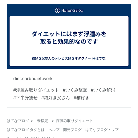
diet.carbodiet.work
#
浮腫み取りダイエット
#
むくみ撃退
#
むくみ解消
#
下半身瘦せ
#
猫好き父さん
#
猫好き
はてなブログ
>
未指定
>
浮腫み取りダイエット
はてなブログ タグとは
ヘルプ
開発ブログ
はてなブログトップ