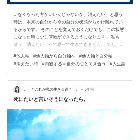
いなくなった方がいいんじゃないか、消えたい、と思う
時は、本来の自分から今の自分の状態からかけ離れてい
るからです。 そのことを覚えておくだけでも、この状態
になった時に少し俯瞰ができるようになります。 私も
散々「消えたい」って思って生きてきました。 でも、本
来の自分って？ と思うかもしれません。 私も自分が本来
#
他人軸
#
他人軸から自分軸へ
#
他人軸と自分軸
の自分からかけ離れていることすら自覚していませんで
#
消えたい時
#
内観する＃自分の心と向き合う
#
人生論
した。 でもきっと、本来の自分からかけ離れていると今
の自分の状態に「違和感」は感じていると思います。 そ
の違和感を感じていくことが大事です。 しんどい作業で
すが、「なぜこんな違和感を感じるのか」「私ってこん
•
。・＊これが私の生きる道＊・。
5年前
な人間だった？」と自問してみて下さい…
死にたいと言いそうになったら。