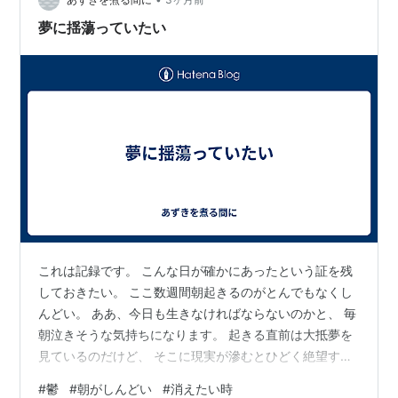
たくなる。 だから、私も言いそうになる時がある・・・
ただ、死ぬという言葉はなかなか強い。 お風呂に入って
夢に揺蕩っていたい
る時に仕事の…
これは記録です。 こんな日が確かにあったという証を残
しておきたい。 ここ数週間朝起きるのがとんでもなくし
んどい。 ああ、今日も生きなければならないのかと、 毎
朝泣きそうな気持ちになります。 起きる直前は大抵夢を
見ているのだけど、 そこに現実が滲むとひどく絶望する
のです。 あぁ、この「現実」というのは、 今ちょうど読
#
鬱
#
朝がしんどい
#
消えたい時