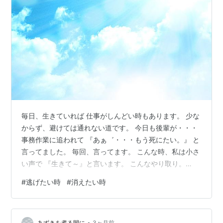
毎日、生きていれば 仕事がしんどい時もあります。 少な
からず、避けては通れない道です。 今日も後輩が・・・
事務作業に追われて 『あぁ゛・・・もう死にたい。』 と
言ってました。 毎回、言ってます。 こんな時、私は小さ
い声で 『生きて～』と言います。 こんなやり取り。
『死にたい』は、本当に死にたいと 思ってる訳じゃなく
#
逃げたい時
#
消えたい時
て 『逃げたい』『消えたい』って 事なんだと思う。 少
なからず、私はそうだ。 目の前の山積みの仕事。 大きな
クレーム。 知識のない仕事。 そんな時は、消えてしまい
•
あずきを煮る間に
3ヶ月前