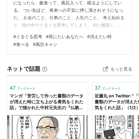
になったら、飯食って、風呂入って、眠るようにしてい
る。 つい先ほど、将来への不安に押し潰されそうになっ
た。 お金のこと、仕事のこと、人生のこと。 考え始める
と、頭の中でぐるぐる思考してしまう。 AIに相談し、同
じ回答しか言わねえな！とキレはじめる。 そのたびにAI
#
ぐるぐる思考
#
死にたいあなたへ
#
消えたい時
に宥められ、怒りはさらにヒートアップ。 AIとの度重な
#
食べる
#
風呂キャン
る議論の末に、脳内に消えたいとか、死にたいとかいう
言葉もかすめはじめる。 いやいや！と思考を霧散しよう
とするも、なかなかネガティブワードが消えない。 そん
ネットで話題
もっと見る
なときは！飯食って！風呂入って！眠るようにしてる！
大体、死にたいとか消えたい…
47
37
ブックマーク
ブックマーク
マンガ「苦労して作った書類のデータ
近藤丸 on Twitter
が消えた時に立ち上がる勇気をくれた
書類のデータが消えた
話」で描かれた中村元先生の『仏教語
気をくれた話」（1/2
大辞典』の逸話がすごいって話
ンガ専科 #仏教マンガ
元」先生のエピソード
https://t.co/MDnlWZ