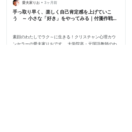
•
英語を勉強してるとか本末転倒だよなと自分で思いなが
愛夫家りお
3ヶ月前
らいつも勉強している。 要は、自分軸でいたい人は自分
手っ取り早く、楽しく自己肯定感を上げていこ
軸でいたらいいし、他人軸の人をむりやり自分軸…
う ～ 小さな「好き」をやってみる｜付箋作戦！
～
素顔のわたしでラク～に生きる！クリスチャン心理カウ
ンセラーの愛夫家りおです。 大学院卒・元国語教師のわ
たしが、「あなたの物語」を共にたどり、愛と命と光に
つながるお手伝いをします。 何事も思い煩ってはなりま
せん。どんな場合にも、感謝を込めて祈りと願いを献
げ、求めているものを神に打ち明けなさい。(新約聖書
#
自己肯定感
#
自己受容
#
他人軸
#
自分軸
#
好き
「フィリピの信徒への手紙」4:6) 自己肯定感を上げたい
#
嫌い
#
心理学
#
クリスチャン
#
自己決定
と思っているのに、どうしたらいいのか分からない。 疲
#
セルフコンパッション
れ切ってしまっているのかも。 もう、がんばる力も残っ
てないかも。 そんなふうに感じている人はいるでしょう
か？ わたしもそのような一人でした。 今日は、そんなわ
たしがどうやって自己肯定感を上げ…
•
前向き気づき日記
3ヶ月前
他人軸をやめると、自然と人生は本当に生きたい
未来へ流れ出す