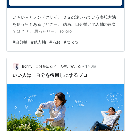
いろいろとメンドクサイ。 ＯＳの違いっていう表現方法
を使う事もあるけどさー。 結局、自分軸と他人軸の衝突
では？ と、思ったりー。 ro_oro
#
自分軸
#
他人軸
#
ろお
#
ro_oro
•
Bonity | 自分を知ると、人生が変わる
1ヶ月前
いい人は、自分を後回しにするプロ