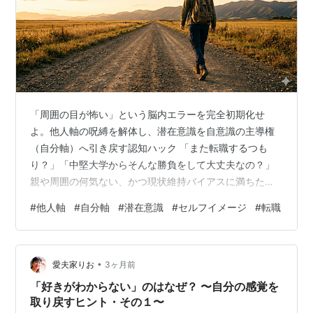
「周囲の目が怖い」という脳内エラーを完全初期化せ
よ。他人軸の呪縛を解体し、潜在意識を自意識の主導権
（自分軸）へ引き戻す認知ハック 「また転職するつも
り？」「中堅大学からそんな勝負をして大丈夫なの？」
親や周囲の何気ない、かつ現状維持バイアスに満ちた一
言で、思考のタイムラインが完全にフリーズして動けな
#
他人軸
#
自分軸
#
潜在意識
#
セルフイメージ
#
転職
くなった夜がある。あの頃の僕は、他人が勝手に作り上
げた期待や世間のフレームワーク（他人軸）という見え
ない牢獄の中で、自らの市場価値を過小評価する奴隷と
•
して生きていた。
愛夫家りお
3ヶ月前
「好きがわからない」のはなぜ？ 〜自分の感覚を
取り戻すヒント・その１〜