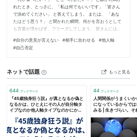
れたとき、とっさに、「私は何でもいいです」「皆さん
で決めてください」 と答えてしまう。 または、 「あな
たはどう思う？」 と聞かれた瞬間、何かを言おうとして
も言葉が浮かばず、フリーズしてしまう。 皆さんには、
こんな経験はないでしょうか。 ◆止まらない脳内チャッ
#
自分の意見が言えない
#
相手に合わせる
#
他人軸
ト 相手が自分の返事を待っていると思うと、みんなが自
#
自己否定
分を見ていると思うと、その場にいられないような気持
ちになり、どんどん追い詰められてしまう。 そうこうし
ているうちに、頭の中が真っ白になり、 「私はどちらで
ネットで話題
もっと見る
もいいです」「皆さんの意見に合わせます」 と答えてし
まう。 けれど、家に帰ってから…
644
44
ブックマーク
ブックマーク
『45歳独身狂う説』が真となるか偽と
人間関係がうまくいか
なるかは、ひとえにその人が自分軸タ
になっているからでは
イプなのか他人軸タイプなのかにかか
みる | 生きづらい。
っている - 自意識高い系男子
く