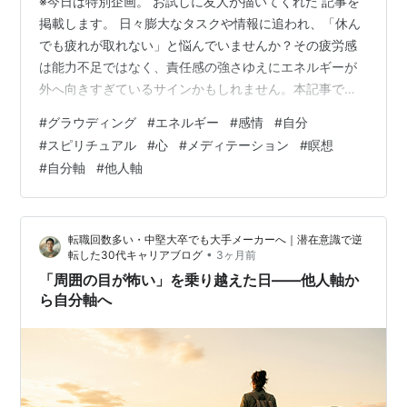
※今日は特別企画。 お試しに友人が描いてくれた 記事を
掲載します。 日々膨大なタスクや情報に追われ、「休ん
でも疲れが取れない」と悩んでいませんか？その疲労感
は能力不足ではなく、責任感の強さゆえにエネルギーが
外へ向きすぎているサインかもしれません。本記事で
は、忙しい毎日に心の平穏を取り戻すスピリチュアル・
#
グラウディング
#
エネルギー
#
感情
#
自分
ワーク「グラウンディング」と「手放し」を解説しま
#
スピリチュアル
#
心
#
メディテーション
#
瞑想
す。1日5分でできる実践的な方法を通して、情報過多な
#
自分軸
#
他人軸
日常から離れ、本来の自分軸と軽やかな心を取り戻しま
しょう。 毎日が忙しく、心が休まらない本当の理由 私た
ちはなぜ、これほどまでに忙しさに心を奪われ、慢性的
転職回数多い・中堅大卒でも大手メーカーへ｜潜在意識で逆
な疲労感を抱えてしまうのでしょうか。その原…
•
転した30代キャリアブログ
3ヶ月前
「周囲の目が怖い」を乗り越えた日——他人軸か
ら自分軸へ