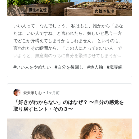
いい人って、なんでしょう。 私はもし、誰かから「あな
たは、いい人ですね」と言われたら、嬉しいと思う一方
でどこか身構えてしまうかもしれません。 というのも、
言われたその瞬間から、「この人にとってのいい人」で
いようと、無意識のうちに自分を緊張させてしまうから
です。 でも、その「いい人」は、本当に自分を幸せにし
#
いい人をやめたい
#
自分を後回し
#
他人軸
#
境界線
てくれるのでしょうか。 ◆あなたの畑とわたしの畑 みな
さんは、こんなことはありませんか。 気が付くと、他人
の世話ばかり焼いて、つい自分のことを疎かにしてしま
•
う 自分も余裕はないのに、困っている人を放っておけな
愛夫家りお
1ヶ月前
い 本当はイヤなのに、頼まれると断れない 期待される
「好きがわからない」のはなぜ？ 〜自分の感覚を
と、つい必要以上に頑張ってしまう …
取り戻すヒント・その３〜