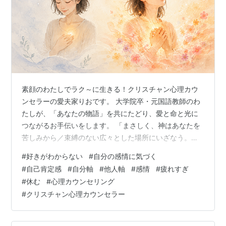
素顔のわたしでラク～に生きる！クリスチャン心理カウ
ンセラーの愛夫家りおです。 大学院卒・元国語教師のわ
たしが、「あなたの物語」を共にたどり、愛と命と光に
つながるお手伝いをします。 「まさしく、神はあなたを
苦しみから／束縛のない広々とした場所にいざなう。／
あなたの食卓には憩いがあり／豊かな食物で満ちる。」
#
好きがわからない
#
自分の感情に気づく
(旧約聖書「ヨブ記」36:⑯) 自己肯定感を育てていくうえ
#
自己肯定感
#
自分軸
#
他人軸
#
感情
#
疲れすぎ
で、「好き」という感情を認めていくことは、とても大
#
休む
#
心理カウンセリング
切です。 それは、とても小さなことのようでいて、自分
#
クリスチャン心理カウンセラー
を大切にする入口にもなるとわたしは思っています。 け
れども、そういうお話をしていると、こんな声を耳にす
ることがあります。 「自分の感情が…