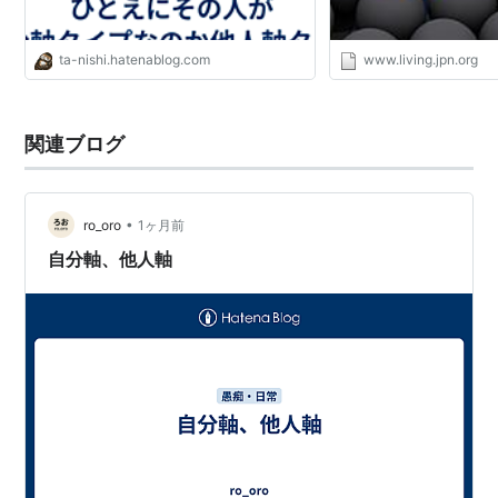
ta-nishi.hatenablog.com
www.living.jpn.org
関連ブログ
•
ro_oro
1ヶ月前
自分軸、他人軸