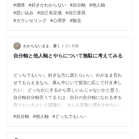
地よくあなたの香油はどのような香料よりもかぐわし
#
感情
#
好きがわからない
#
自分軸
#
他人軸
い。(旧約聖書「雅歌」4:10) 自己肯定感を育てていくう
#
思い込み
#
自己肯定感
#
自己受容
えで、「好き」という感情を認めていくことは、とても
#
カウンセリング
#
心理学
#
観念
大切です。 それは、とても小さなことのようでいて、自
分を大切にする入口にもなると思っています。 （前回、
自分の中にある「好き」に気づいて、それを受け止め、
肯定していくことで、自己肯定感を上げ…
•
わからないまま、書く
3ヶ月前
自分軸と他人軸とやらについて無駄に考えてみる
どっちでもいい。好きな方に居たらいい。わがまま言わ
せてもらえるなら、真ん中にいて状況に応じて行き来し
たい。 どっちかにするから苦しいんじゃないかと思う。
自分軸自分軸言うてる人は、自分の自分軸になれる本を
売りたい人という認識だ。 そんな言葉に惑わされない
で、自分はどうありたいか、どういう人間なのか、そこ
#
自分軸
#
他人軸
#
どっちでもいい
を深めた方がいい。 これも自分の考えの決めつけと自分
軸提唱者への否定が入ってる。言葉って難しい。日本語
ってこんなにややこしくて全然使いこなせてないのに、