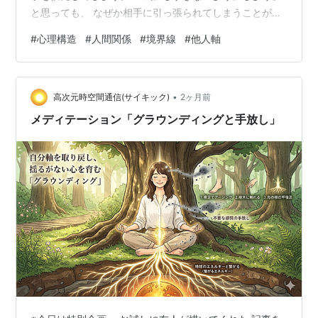
と思っても、 なぜか相手に引っ張られてしまうことがあ
ります。 他人に振り回される状態は、 単に「優しい」
#
心理構造
#
人間関係
#
境界線
#
他人軸
「気を遣える」だけではありません。 そこには、 “自分
と相手の境界が曖昧になっている状態” が関わっているこ
とがあります。 人はなぜ、 相手の感情や反応にここまで
•
影響されてしまうのでしょうか。 その背景には、 安心感
高次元時空間通信(サイキック)
2ヶ月前
や自己価値を「相手との関係」の中で保とうとする構造
メディテーション「グラウンディングと手放し」
があります。 境界が曖…