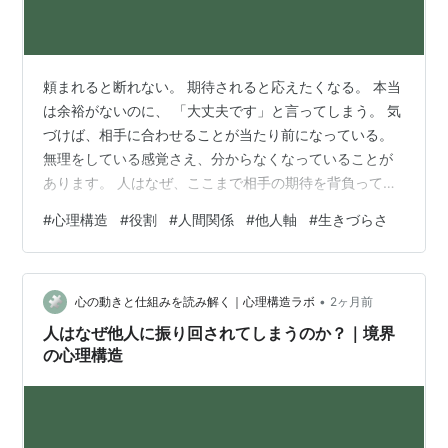
頼まれると断れない。 期待されると応えたくなる。 本当
は余裕がないのに、 「大丈夫です」と言ってしまう。 気
づけば、相手に合わせることが当たり前になっている。
無理をしている感覚さえ、分からなくなっていることが
あります。 人はなぜ、ここまで相手の期待を背負ってし
まうのでしょうか。 そこには単なる優しさだけではな
#
心理構造
#
役割
#
人間関係
#
他人軸
#
生きづらさ
く、 「役割」を通して自分を保とうとする心理構造があ
ります。 期待に応え続けてしまう人は、 “誰かの中で必
要な存在でいようとする動き” を無意識に続けていること
•
があります。 人は「役割」を持つことで安心する 人は集
心の動きと仕組みを読み解く｜心理構造ラボ
2ヶ月前
団の中で生きています。 家庭、学校、職場、人間関係。
人はなぜ他人に振り回されてしまうのか？｜境界
その中で、 ・しっか…
の心理構造