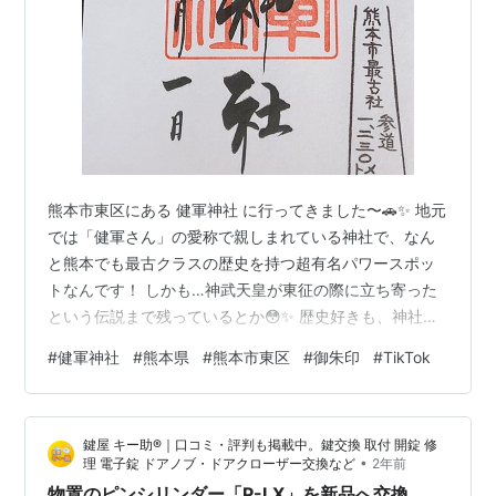
熊本市東区にある 健軍神社 に行ってきました〜🚗✨ 地元
では「健軍さん」の愛称で親しまれている神社で、なん
と熊本でも最古クラスの歴史を持つ超有名パワースポッ
トなんです！ しかも…神武天皇が東征の際に立ち寄った
という伝説まで残っているとか😳✨ 歴史好きも、神社好
きも、御朱印巡り好きもテンション上がる場所でした！
#
健軍神社
#
熊本県
#
熊本市東区
#
御朱印
#
TikTok
健軍神社ってどんな神社？⛩️ まずは大迫力の楼門へ！ 狛
犬さんがイケメンすぎた件🐶 境内は自然いっぱい🌳 本殿
＆摂社巡りも見逃せない！ 御朱印情報🖌️ アクセス情報🚗
鍵屋 キー助®｜口コミ・評判も掲載中。鍵交換 取付 開錠 修
🚃 実際に行って感じたこと✨ TikTokでも動画公開中🎥✨
•
理 電子錠 ドアノブ・ドアクローザー交換など
2年前
健軍神社ってどんな神社？⛩️ 健軍神社 は、阿蘇神社系列
物置のピンシリンダー「P-LX」を新品へ交換