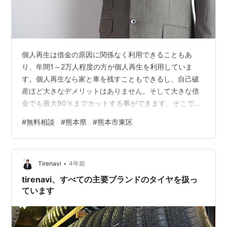
個人再生は借金の原因に関係なく利用できることもあ
り、年間1～2万人程度の方が個人再生を利用していま
す。個人再生なら家と車を残すこともできるし、自己破
産ほど大きなデメリットはありません。そして大きな借
金でも最大90％までカットする事ができます。そこで今
回は熊本県熊本市東区在住の方向けに、おすすめ事務所
#
無料相談
#
熊本県
#
熊本市東区
や裁判所ごとの特徴・費用などについてまとめていきま
す。 この記事の目次 熊本市東区で依頼できる弁護士事務
所 弁護士法人ひのくに 村上純也法律事務所 月出・長嶺
•
法律事務所 無料・匿名で使えるチャット相談 個人再生に
Tirenavi
4年前
関するQ&A 熊本市東区で依頼できる弁護士事務所まず
tirenavi、すべての主要ブランドのタイヤを扱っ
は、熊本県熊本市東区の弁護士事務所を…
ています