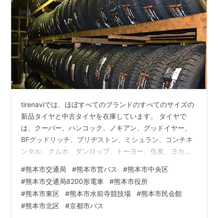
tirenaviでは、ほぼすべてのブランドのすべてのサイズの
新品タイヤと中古タイヤを在庫しています。 タイヤで
は、クーパー、ハンコック、ノキアン、グッドイヤー、
BFグッドリッチ、ブリヂストン、ミシュラン、コンチネ
ンタル、クムホ、ダンロップ、トーヨー、住友、ヨカホ
マ、ケリー、ユニロイヤル、フージャーなど、すべての
#
熊本市交通局
#
熊本市営バス
#
熊本市中央区
主要ブランドのタイヤを扱っています。 使用済みタイヤ
#
熊本市交通局8200形電車
#
熊本市役所
の安全性を確保するため、在庫に入る前に各タイヤの品
#
熊本市東区
#
熊本市水前寺競技場
#
熊本市民会館
質保証チェックを行っています。使用済みタイヤはすべ
#
熊本市北区
#
京都市バス
て損傷がないかチェックされ、空気圧がテストされま