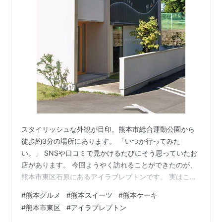
スタイリッシュな外観が目印。熊本市総合運動公園から
徒歩約3分の場所にあります。 「いつか行ってみた
い。」 SNSや口コミで見かけるたびにそう思っていたお
店があります。 今回ようやく訪れることができたのが、
熊本市東区石原にあるアイラブレプトンです。 実はこの
お店、ひと月に数回しか営業しておらず、開店前から行
#
熊本グルメ
#
熊本スイーツ
#
熊本ケーキ
列ができることも珍しくありません。人気商品の多くは
#
熊本市東区
#
アイラブレプトン
早い時間に完売してしまうため、せっかく足を運んでも