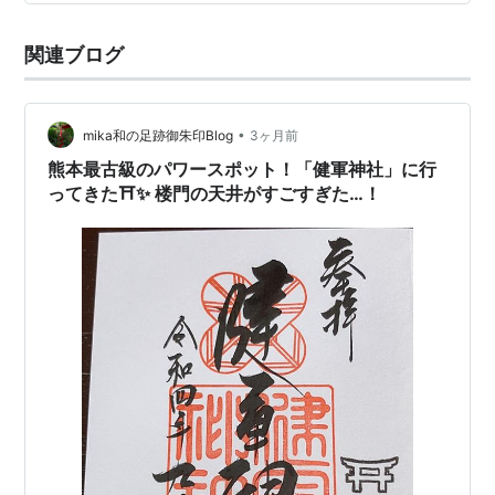
買えない日があるほど。 何度もタイミングが合わず、
「次こそは」と思い続けていましたが、ようやく念願が
関連ブログ
叶いました。 熊本市総合運動公園（旧・火の国ハイツ）
から徒歩約3分という場所にあり、以前から気…
•
mika和の足跡御朱印Blog
3ヶ月前
熊本最古級のパワースポット！「健軍神社」に行
ってきた⛩️✨ 楼門の天井がすごすぎた…！