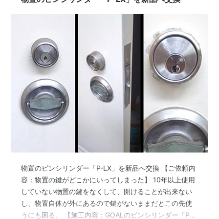
の「…
物置のピンシリンダー「P-LX」を新品へ交換 【ご依頼内
容：物置の鍵がどこかにいってしまった】 10年以上使用
していない物置の鍵をなくして、開けることが出来ない
し、物置自体が外にあるので鍵がないままだとこの先使
うにも困る。 【施工内容：GOALのピンシリンダー「P-