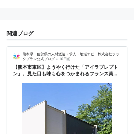
地勢
熊本市の東部に位置し、5つの区の中ではもっとも人口
の多い地域。
区域内には国道57号（通称東バイパス）や県道36号線
関連ブログ
（通称第二空港線）、県道103号線（通称国体道路）等
の主要幹線が走り、商業施設や医療機関、学校や福祉施
熊本県・佐賀県の人材派遣・求人・地域ナビ｜株式会社ラッ
設等も多く、都会の姿を見せる一方で、北には託麻三
•
クプラン公式ブログ
10日前
山、南には江津湖の自然が広がり、都市の利便性と自然
【熊本市東区】ようやく行けた「アイラブレプト
とが調和した住環境に優れた地域である。
ン」。見た目も味も心をつかまれるフランス菓子
に出会いました
関連キーワード
熊本市
熊本市中央区
熊本市南区
熊本市西区
熊本市北
区
*1
:
2016年10月1日現在