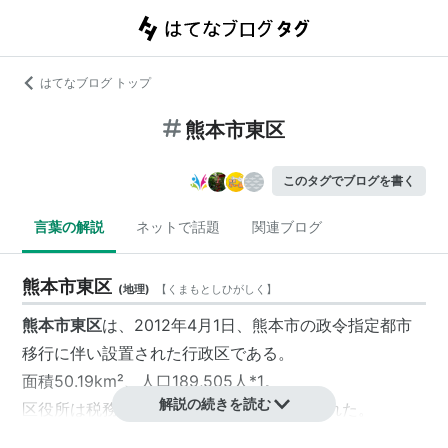
はてなブログ トップ
熊本市東区
このタグでブログを書く
言葉の解説
ネットで話題
関連ブログ
熊本市東区
(
地理
)
【
くまもとしひがしく
】
熊本市東区
は、2012年4月1日、熊本市の政令指定都市
移行に伴い設置された行政区である。
面積50.19km²、人口189,505人
*1
。
解説の続きを読む
区役所は税務大学校の運動場敷地に設置された。