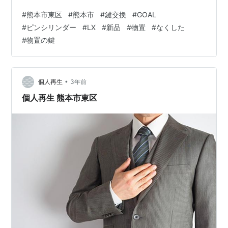
LX」を新品へ交換】 お客様によると、「鍵を開けて、出
#
熊本市東区
#
熊本市
#
鍵交換
#
GOAL
来れば同じ種類の鍵穴に交換もしてほしい。」とのこと
#
ピンシリンダー
#
LX
#
新品
#
物置
#
なくした
でした。 大前提として、扉が開閉できる状態でないと鍵
#
物置の鍵
穴の交換はできない為、まずは解錠作業から取りかかり
ます。 解錠は20分程度で終わり、その後、既設の鍵であ
るGOALのピンシリンダー「P-LX」を新品へ交換させて
頂きました。 幸い…
•
個人再生
3年前
個人再生 熊本市東区