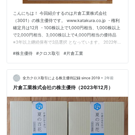
こんにちは！ 今回紹介するのは片倉工業株式会社
（3001）の株主優待です。 www.katakura.co.jp ・権利
確定月は12月 ・100株以上で1,000円相当、1,000株以上
で2,000円相当、3,000株以上で4,000円相当の優待品
※3年以上継続保有で2品選択 となっています。 2022年の
優待はこちら。 muto-aiko.hatenablog.com 2023年の優
#
株主優待
#
クロス取引
#
片倉工業
待はこちら。 muto-aiko.hatenablog.com 今回はこちら
の案内が2025年3月10日に2名義分、到着しました。 申
し込み期限が3月31日までと短いので注意です。 我が家
•
はいずれも国産はちみつ…
全力クロス取引による株主優待記録 since 2019
2年前
片倉工業株式会社の株主優待（2023年12月）