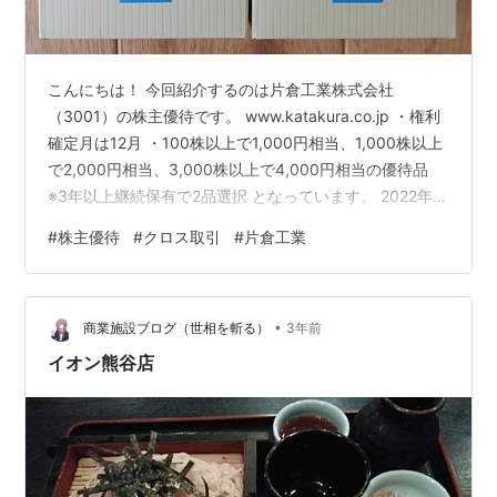
こんにちは！ 今回紹介するのは片倉工業株式会社
（3001）の株主優待です。 www.katakura.co.jp ・権利
確定月は12月 ・100株以上で1,000円相当、1,000株以上
で2,000円相当、3,000株以上で4,000円相当の優待品
※3年以上継続保有で2品選択 となっています。 2022年の
優待はこちら。 muto-aiko.hatenablog.com 今回はこち
#
株主優待
#
クロス取引
#
片倉工業
らの案内が2024年3月8日に2名義分、到着しました。 申
し込み期限が3月31日までと短いので注意です。 我が家
はいずれも国産はちみつ 180gを選択。5月11日に優待品
•
が届きました。 はちみつの味は選択できず、我…
商業施設ブログ（世相を斬る）
3年前
イオン熊谷店