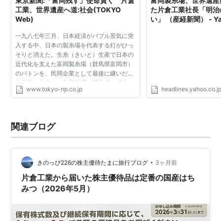
東京新聞:「富岡残す」使命貫く 片倉
富岡製糸場、世界遺産
工業、世界遺産へ道:社会(TOKYO
た片倉工業社長「明治
Web)
い」 （産経新聞） - Y
一九八七年三月、日本経済がバブル景気に突
入する中、日本の製糸場を代表する灯がひっ
そりと消えた。生糸（きいと）生産で日本の
近代化を支えた富岡製糸場（群馬県富岡市）
のバトンを、民間企業として最後に継いだ片
倉工業（東京）の富岡工場の閉所式。「時に
www.tokyo-np.co.jp
headlines.yahoo.co.j
利あらず」。社長だった柳沢晴夫さん（故
人）は従業員約百人...
関連ブログ
•
きのっぴ226の株主優待たまに旅行ブログ
3ヶ月前
片倉工業から届いた株主優待品は定番の国産はち
みつ（2026年5月）