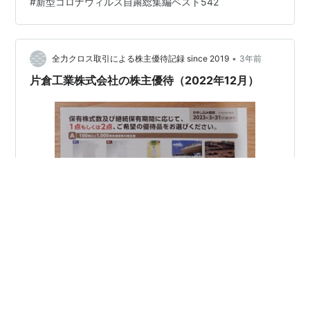
#
新型コロナウィルス自粛総集編ベスト542
後の製糸場がここでした。現在は、医薬品などが主力の
会社になっていたりしています。 最寄り駅は、秩父鉄道
上熊谷駅。徒歩4分。左に上越・北陸…
•
全力クロス取引による株主優待記録 since 2019
3年前
片倉工業株式会社の株主優待（2022年12月）