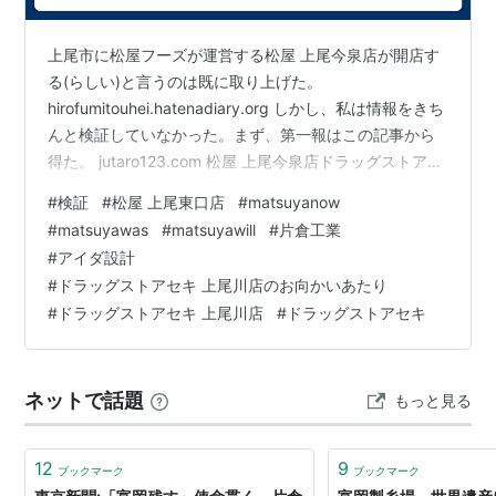
上尾市に松屋フーズが運営する松屋 上尾今泉店が開店す
る(らしい)と言うのは既に取り上げた。
hirofumitouhei.hatenadiary.org しかし、私は情報をきち
んと検証していなかった。まず、第一報はこの記事から
得た。 jutaro123.com 松屋 上尾今泉店ドラッグストアセ
キ 上尾川店のお向かいあたりに松屋 上尾今泉店が6月下
#
検証
#
松屋 上尾東口店
#
matsuyanow
旬オープン予定！ これだけの情報を元に、ここだと取り
#
matsuyawas
#
matsuyawill
#
片倉工業
違えてしまったのである。 この投稿をInstagramで見る
#
アイダ設計
www.instagram.com ここは ドラッグストアセキ 上尾川
#
ドラッグストアセキ 上尾川店のお向かいあたり
店のお向かいあたり と言う条件を満たした場所である。
#
ドラッグストアセキ 上尾川店
#
ドラッグストアセキ
しかも、大元はカ…
ネットで話題
もっと見る
12
9
ブックマーク
ブックマーク