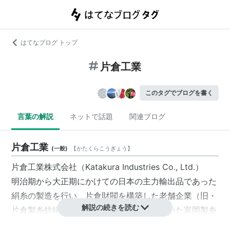
はてなブログ トップ
片倉工業
このタグでブログを書く
言葉の解説
ネットで話題
関連ブログ
片倉工業
(
一般
)
【
かたくらこうぎょう
】
片倉工業株式会社（Katakura Industries Co., Ltd.）
明治期から大正期にかけての日本の主力輸出品であった
絹糸の製造を行い、
片倉財閥
を構築した老舗企業（旧・
解説の続きを読む
片倉製糸紡績株式会社）。かつて操業していた
富岡製糸
場
は日本の工業近代化の貴重な遺産として知られる