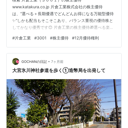
www.katakura.co.jp 片倉工業株式会社の株主優待
は、“選べる＋長期優遇でどんどんお得になる万能型優待
✨”しかも配当もそこそこあり、バランス重視の優待株と
してかなり優秀です😊 片倉工業の株主優待🎁選べる楽し
さが魅力！ 老舗の繊維会社として有名ですが、現在は不
#
片倉工業
#
3001
#
株主優待
#
12月優待権利
動産や商業施設運営も展開🏢優待は👇 👉 カタログから好
きなものを選べるタイプ！ 📅 基本情報 権利確定日：12
月末日 単元株数：100株 優待種類：カタログ・割引券な
•
ど 配当（予想）：60円✨ 🎁 株主優待の内容 ■ 選べる優
GOCHANの日記
7ヶ月前
待（①〜③） ① 自社グループ製品 肌着・国産はちみ
大宮氷川神社参道を歩く①造幣局を出発して
つなど🍯 ②…