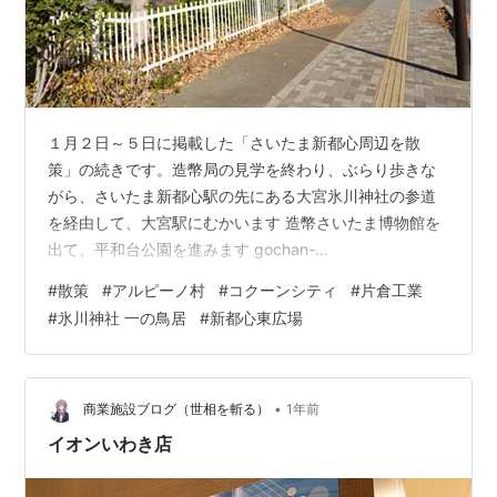
１月２日～５日に掲載した「さいたま新都心周辺を散
策」の続きです。造幣局の見学を終わり、ぶらり歩きな
がら、さいたま新都心駅の先にある大宮氷川神社の参道
を経由して、大宮駅にむかいます 造幣さいたま博物館を
出て、平和台公園を進みます gochan-
blg.hatenablog.com 交差点を横断します。この下は、首
#
散策
#
アルピーノ村
#
コクーンシティ
#
片倉工業
都高速道路 高速埼玉新都心線の新都心トンネル 新都心ト
#
氷川神社 一の鳥居
#
新都心東広場
ンネルの新都心東換気所 歩いているのは、県道５６号の
さいたまふじみ野所沢線。さいたま新都心方面に戻りま
す。素敵なお店が並んでいる「アルピーノ村」がありま
した。 お花屋さん「ブラボーハウス」 アルピーノ村の中
•
商業施設ブログ（世相を斬る）
1年前
のイタリアンレストラン「イタ…
イオンいわき店