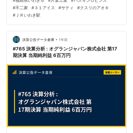
#
福島県いわき市
#
片倉工業
#
バスキンロビンス
による運営。 ピカチュウ味。食べてみると、ピカチュ
#
不二家
#
３１アイス
#
サティ
#
クスリのアオキ
ウ。なんでも最近マクドナルドでは、おまけのピカチュ
#
ＪＲいわき駅
ウカードで転売問題も絡んですったもんだがあったよう
ですが、最近、ピカチュウ、流行しているのか？。 イオ
ンいわき店、片倉工業とあります。いわゆる教科書にで
てくる富岡製糸工場です。 立体駐車場が左にあ…
•
決算公告データ倉庫
1年前
#765 決算分析 : オグランジャパン株式会社 第17
期決算 当期純利益 6百万円