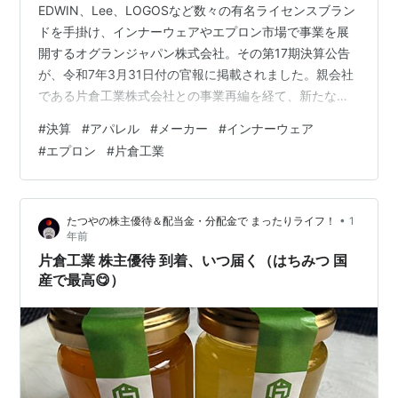
EDWIN、Lee、LOGOSなど数々の有名ライセンスブラン
ドを手掛け、インナーウェアやエプロン市場で事業を展
開するオグランジャパン株式会社。その第17期決算公告
が、令和7年3月31日付の官報に掲載されました。親会社
である片倉工業株式会社との事業再編を経て、新たなス
テージに立つ同社の現在の財務状況と、今後の展望につ
#
決算
#
アパレル
#
メーカー
#
インナーウェア
いて分析します。 20241231_17_オグランジャパン決算
#
エプロン
#
片倉工業
第17期 決算のポイント（単位：百万円）資産合計: 3,281
百万円 (約32.8億円)負債合計: 4,119百万円 (約41.2億円)
純資産合計: ▲885百万円 (約▲8.9億円)当期純利益: 6百
•
たつやの株主優待＆配当金・分配金で まったりライフ！
1
万円 (約0…
年前
片倉工業 株主優待 到着、いつ届く（はちみつ 国
産で最高😋）