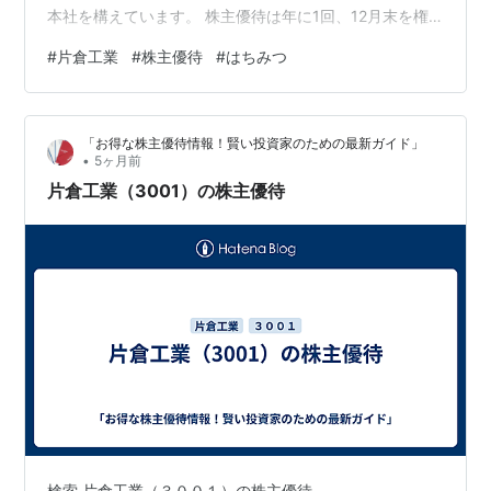
本社を構えています。 株主優待は年に1回、12月末を権
利確定日として、100株以上保有していれば、自社製品等
#
片倉工業
#
株主優待
#
はちみつ
が届けられます。どんな製品が選べるかは、下記のカタ
ログ写真で紹介します。ちなみに、3年以上継続保有すれ
ば、自社製品等2点が選べるようになります。 片倉のは
「お得な株主優待情報！賢い投資家のための最新ガイド」
ちみつ 小箱に入って届きました カタログの中身を紹介
•
5ヶ月前
毎回はちみつを頼んでいますが、今回もはちみつを頼み
片倉工業（3001）の株主優待
ました。蓋を開けると花の蜜…
検索 片倉工業（３００１）の株主優待