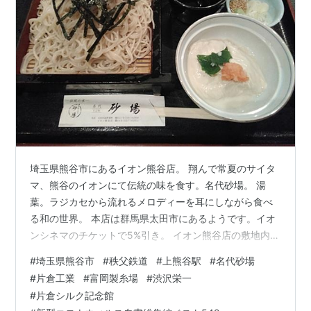
埼玉県熊谷市にあるイオン熊谷店。 翔んで常夏のサイタ
マ、熊谷のイオンにて伝統の味を食す。名代砂場。 湯
葉。ラジカセから流れるメロディーを耳にしながら食べ
る和の世界。 本店は群馬県太田市にあるようです。イオ
ンシネマのチケットで5%引き。 イオン熊谷店の敷地内に
あると思われます。片倉シルク記念館。 片倉フィラチャ
#
埼玉県熊谷市
#
秩父鉄道
#
上熊谷駅
#
名代砂場
ーの由来。富岡製糸場が現在の片倉工業。富岡製糸場の
#
片倉工業
#
富岡製糸場
#
渋沢栄一
設立に関わったひとの名前に、渋沢栄一さん。次世代の
#
片倉シルク記念館
１万円札のひとです。 元々は熊谷サティ。 片倉工業の最