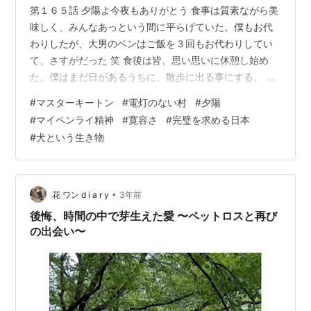
第１６５話 夕陽よ今夜もありがとう 食事は質素ながら美
味しく、みんなあっという間に平らげていた。僕もお代
わりしたが、大男のベンはご飯を３回もお代わりしてい
て、さすがだった 笑 食後は皆、思い思いに休憩し始め
た。僕はまだ日があるうちに、散歩に出る事にする。 プ
イさんから再度、街灯などはないので日が落ちる前に必
#
マスターキートン
#
電灯のない村
#
夕陽
ず帰ってくるよう言われ、念の為に懐中電灯も持参する
#
マイペンライ精神
#
寛容さ
#
完璧を求める日本
事にした。皆は宿でひと休みするらしいが、僕は迷わず
#
犬という生き物
出かける。 ここでもやはり、夕日を見たかったのだ。 小
屋の玄関を出た横には、大きなクーラーボックスがあ
る。そしてその中には、たっぷりの氷で冷やされた、キ
ンキンの飲み物が沢山入っている。きっと自…
•
花 ワン d i a r y
3年前
後悔、時間の中で芽生えた愛 〜ペットロスと再び
の出会い〜