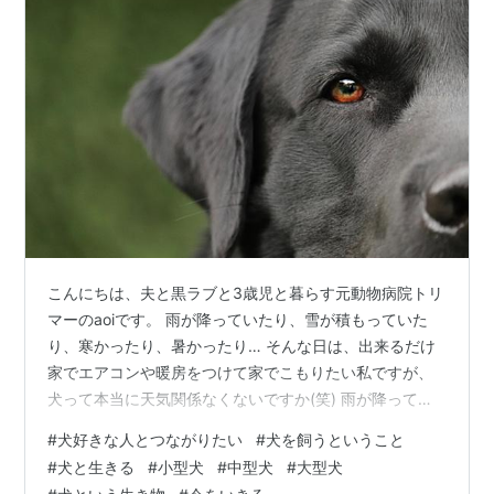
こんにちは、夫と黒ラブと3歳児と暮らす元動物病院トリ
マーのaoiです。 雨が降っていたり、雪が積もっていた
り、寒かったり、暑かったり… そんな日は、出来るだけ
家でエアコンや暖房をつけて家でこもりたい私ですが、
犬って本当に天気関係なくないですか(笑) 雨が降ってい
れば、濡れるから嫌だなと思うのが私。 濡れるから、だ
#
犬好きな人とつながりたい
#
犬を飼うということ
から何？って顔しているのが犬。 気温が低ければ、寒い
#
犬と生きる
#
小型犬
#
中型犬
#
大型犬
から嫌だなと思うのが私。 寒いから、だから何？って顔