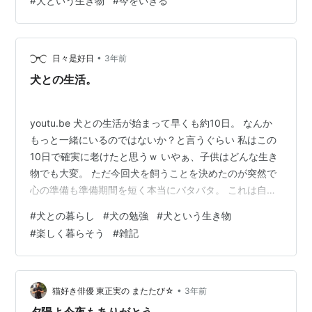
#
犬という生き物
#
今をいきる
しているのが犬。 そんな顔見ていたら、ふと思ったんで
すよね。 私は、何が嫌なんだろう・・・？ 濡れたら、犬
も自分もびちょびちょになったのを拭いたりするのが面
倒だし 寒ければ、犬も自…
•
日々是好日
3年前
犬との生活。
youtu.be 犬との生活が始まって早くも約10日。 なんか
もっと一緒にいるのではないか？と言うぐらい 私はこの
10日で確実に老けたと思うｗ いやぁ、子供はどんな生き
物でも大変。 ただ今回犬を飼うことを決めたのが突然で
心の準備も準備期間を短く本当にバタバタ。 これは自分
たちの落ち度ではあるんだけれど 元々犬を飼いたいとい
#
犬との暮らし
#
犬の勉強
#
犬という生き物
う希望もあったのに まだ先でいっか〜と思っていて具体
#
楽しく暮らそう
#
雑記
的に考えてなかった。 たまたまネットで近隣のショップ
のサイトを覗いて 今どんな子がいるのかなぁなどと思っ
ていたら 値段が安い子がいる… 誕生日を見たら売れ時を
逃した模様。 用事で出かけた帰りに見に行ったが最後…
•
猫好き俳優 東正実の またたび☆
3年前
偶然外に出…