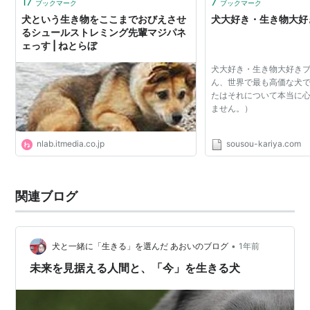
17
7
ブックマーク
ブックマーク
犬という生き物をここまでおびえさせ
犬大好き・生き物大好
るシュールストレミング先輩マジパネ
ェっす | ねとらぼ
犬大好き・生き物大好きブ
ん、世界で最も高価な犬
たはそれについて本当に
ません。）
nlab.itmedia.co.jp
sousou-kariya.com
関連ブログ
•
犬と一緒に「生きる」を選んだ あおいのブログ
1年前
未来を見据える人間と、「今」を生きる犬