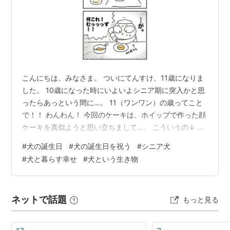
こんにちは、みなさま。 ついにてんすけ、11歳になりま
した。 10歳になった時にいよいよシニア期に突入かと思
ったらあっという間に…。 11（ワンワン）の歳ってこと
で！！ わんわん！ 今回のケーキは、ホイップで作った顔
ケーキを真似ようと思い立ちまして…。 こういうの↓ 誕
生日ケーキ バースデーケーキ ホワイトデー白くまさんの
#
犬の誕生日
#
犬の誕生日を祝う
#
シニア犬
ケーキ13.5cm（4名様）4号 スイーツ フルーツタルト タ
#
犬と暮らす幸せ
#
犬という生き物
ルト ホールケーキ 苺たっぷり お取り寄せ 記念日 結婚記
念日 ケーキ ギフト 大人 子供価格: 4000 円楽天で詳細を
見る ワンコケーキ*ヘルシーディナーケーキ*M（犬用ケ
ネットで話題
もっと見る
ーキ・犬ケーキ・誕生日 ）価格: 68…