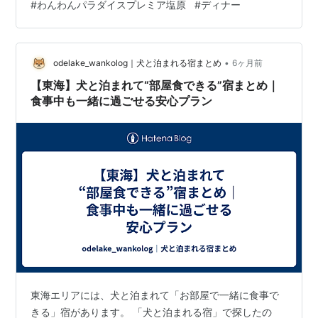
#
わんわんパラダイスプレミア塩原
#
ディナー
ラダイスホテルは、2009年の風ちゃんの頃からよく利用
しているホテルで、風ちゃんとは、鳥羽わんわんパラダ
イスホテルや高山わんわんパラダイスホテルなどに泊り
ました。 特に高山わんわんパラダイスホテルは、ゴージ
•
odelake_wankolog｜犬と泊まれる宿まとめ
6ヶ月前
ャスでふうりんコンビでも…
【東海】犬と泊まれて“部屋食できる”宿まとめ｜
食事中も一緒に過ごせる安心プラン
東海エリアには、犬と泊まれて「お部屋で一緒に食事で
きる」宿があります。 「犬と泊まれる宿」で探したの