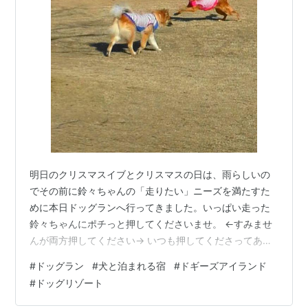
明日のクリスマスイブとクリスマスの日は、雨らしいの
でその前に鈴々ちゃんの「走りたい」ニーズを満たすた
めに本日ドッグランへ行ってきました。いっぱい走った
鈴々ちゃんにポチっと押してくださいませ。 ←すみませ
んが両方押してください→ いつも押してくださってあり
がとうございます。 本日、お出かけしてきたのは、久し
#
ドッグラン
#
犬と泊まれる宿
#
ドギーズアイランド
ぶりの「小谷流の里 ドキーズアイランド」です。
#
ドッグリゾート
doggys-island.jp わんこといっしょに宿泊できるリゾー
ト施設なんですが、ドッグランやレストランなどは日帰