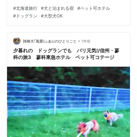
ール雛形・初メッセ台本・犬連れデート安全チェックま
#
北海道旅行
#
犬と泊まれる宿
#
ペット可ホテル
で一冊化。 【完全ガイド】ペット婚で犬好き婚活を成功
#
ドッグラン
#
大型犬OK
に導く方法 を読む ※ 旅行計画と並行して進めると、旅程
づくりの会話がスムーズになります。 あわせて読みたい
（旅程づくりが一気に楽に） 【完全ガイド】ペット婚で
犬好き婚活を成功に導く方法（プロフィール雛形／初メ
•
雑種犬｢風愛(ふあ)｣のひとりごと
1年前
ッセ／犬連れデート） 【北…
夕暮れの ドッグランでも バリ元気!/信州・蓼
科の旅3 蓼科東急ホテル ペット可コテージ