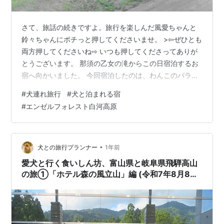
さて、旅話の続きですよ。旅行を楽しんだ風愛ちゃんと
鈴々ちゃんにポチっと押してくださいませ。 >⇦ぜひとも
両方押してくださいね⇨ いつも押してくださってありが
とうございます。 那須の乙女の滝からこの日宿泊するお
宿へ向かいました。 今回宿泊したのは、わんこのパラダ
イスと名高い「エンセルフォレスト白河高原」です。
#
犬連れ旅行
#
犬と泊まれる宿
www.ang-sk.com 今回予約したのは、小型・中型犬が宿
#
エンゼルフォレスト白河高原
泊できるドームコテージです。 ドームコテージは、森の
中にあり、車の乗り入れができないので、近くの道路に
一旦車を止めて、荷物を入れて、再度駐車場に止めに行
くスタイルです。 こちらが今回宿泊したドームコテージ
•
犬との旅行プランナー
1年前
です。自動チェックイン…
愛犬と行く食いしん坊、富山県と岐阜県飛騨高山
の旅①「ホテル森の風立山」編 (令和7年8月8
日、9日)