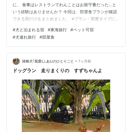
に、 食事はレストランでわんことはお留守番だった…と
いう経験はありませんか？ 今回は、部屋食プランが確認
できる宿だけをまとめました。 ※プラン・部屋タイプに
より異なります（2026年2月確認） a.r10.to 静岡｜伊豆
#
犬と泊まれる宿
#
東海旅行
#
ペット可宿
長岡温泉 小松家八の坊 ・夕朝ともに部屋食対応プランあ
#
犬連れ旅行
#
部屋食
り（セルフ形式） ・露天風呂付き客室あり スタッフの出
入りを最小限にしたスタイルで、 犬と落ち着いて食事が
できるのが特徴。 伊豆旅行で“安心優先”なら選択肢に入
ります。 a.r10.to 三重｜Love & Peace Re…
•
雑種犬｢風愛(ふあ)｣のひとりごと
7ヶ月前
ドッグラン 走りまくりの すずちゃんよ