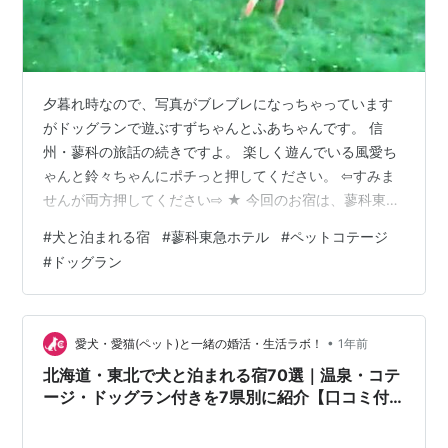
夕暮れ時なので、写真がブレブレになっちゃっています
がドッグランで遊ぶすずちゃんとふあちゃんです。 信
州・蓼科の旅話の続きですよ。 楽しく遊んでいる風愛ち
ゃんと鈴々ちゃんにポチっと押してください。 ⇦すみま
せんが両方押してください⇨ ★ 今回のお宿は、蓼科東急
ホテルです。ここにはペットと泊まれるコテージがある
#
犬と泊まれる宿
#
蓼科東急ホテル
#
ペットコテージ
んですよね。 前回宿泊したホテルハーヴェスト天城高原
#
ドッグラン
も良かったので、東急続きで予約しました。 お部屋に
は、風愛ちゃんがゆったり過ごせるサイズのサークルが
あって、中には犬用のベッドも入っていました。 こり
ゃ、クレート待機よりも、風愛ちゃん向きかも・・と思
•
愛犬・愛猫(ペット)と一緒の婚活・生活ラボ！
1年前
いましたよ。 窓の外は、緑いっぱいです。…
北海道・東北で犬と泊まれる宿70選｜温泉・コテ
ージ・ドッグラン付きを7県別に紹介【口コミ付
き】