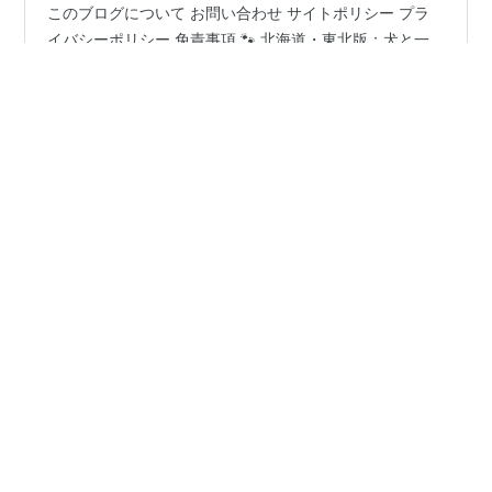
このブログについて お問い合わせ サイトポリシー プラ
イバシーポリシー 免責事項 🐾 北海道・東北版：犬と一
緒に泊まれる宿泊施設ガイド（7道県別） 「愛犬と旅す
る7道県の宿泊ガイド」 愛犬との旅行は、かけがえのな
い思い出作りのひとつですね！🐶 この記事では、北海
道・東北エリア（北海道 / 青森 / 岩手 / 宮城 / 秋田 / 山形
#
犬と泊まれる宿
#
北海道旅行
#
東北旅行
/ 福島）でわんちゃんと一緒に泊まれる宿泊施設を厳選し
#
愛犬と旅
#
ドッグラン付き宿
てご紹介します。 各施設の基本情報（名称、住所、電話