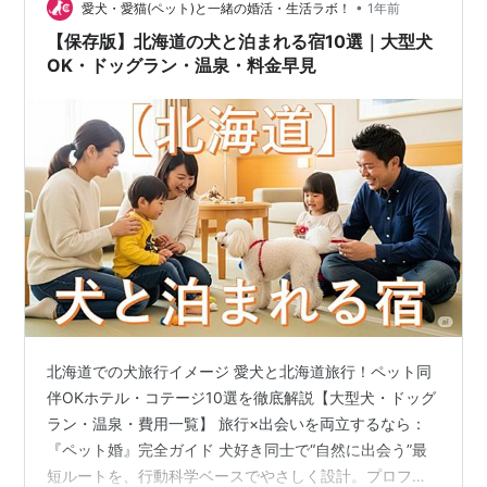
山県で数少ない愛犬と泊まれる三つ星ホテルで「2025年
•
愛犬・愛猫(ペット)と一緒の婚活・生活ラボ！
1年前
プロが選ぶ日本…
【保存版】北海道の犬と泊まれる宿10選｜大型犬
OK・ドッグラン・温泉・料金早見
北海道での犬旅行イメージ 愛犬と北海道旅行！ペット同
伴OKホテル・コテージ10選を徹底解説【大型犬・ドッグ
ラン・温泉・費用一覧】 旅行×出会いを両立するなら：
『ペット婚』完全ガイド 犬好き同士で“自然に出会う”最
短ルートを、行動科学ベースでやさしく設計。プロフィ