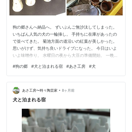
狗の郷さんへ納品へ。 ずいぶんご無沙汰してしまった。
いちばん人気の犬の一輪挿し。 手持ちに在庫があったの
で並べてきた。 菊池方面の道沿いの紅葉が美しかった。
思いがけず、気持ち良いドライブになった。 今日はいよ
いよ味噌作り。 水曜日の夜から大豆の準備開始。 一晩水
につけていた大豆を昨日はコトコト煮た。 ランキング参
#
狗の郷
#
犬と泊まれる宿
#
あさ工房
#
犬
加中美術室
•
あさ工房〜時々陶芸家
8ヶ月前
犬と泊まれる宿