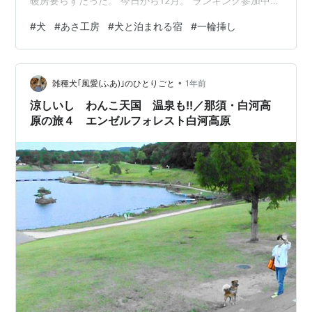
暖房要らずだった。 今日から12月。 ランキング参加中美
術室
#
犬
#
あさ工房
#
犬と泊まれる宿
#
一輪挿し
•
雑種犬｢風愛(ふあ)｣のひとりごと
1年前
涼しいし わんこ天国 温泉も!!／那須・白河高
原の旅４ エンゼルフォレスト白河高原