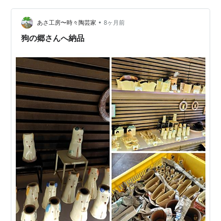
り利用できるので、我が家から車で30分と近いので、年
に数回行ってます。 ただちょっと利用料がいいお値段な
•
あさ工房〜時々陶芸家
8ヶ月前
んで、「平日限定！あつま…
狗の郷さんへ納品