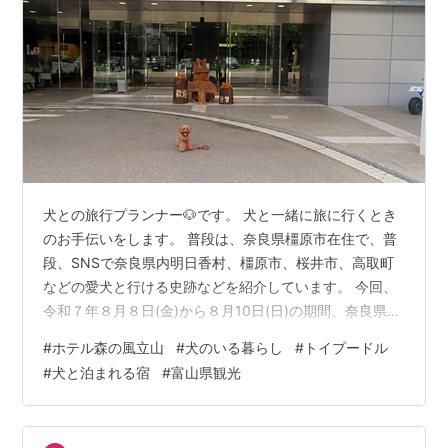
犬との旅行プランナー🐶です。 犬と一緒に旅に行くとき
のお手伝いをします。 普段は、奈良県橿原市在住で、普
段、SNSで奈良県内明日香村、橿原市、桜井市、高取町
などの愛犬と行ける史跡などを紹介しています。 今回、
令和７年８月８日(金)から８月10日(日)の期間、奈良県橿
原市から車で、富山県富山市立山の「ホテル森の風立
#
ホテル森の風立山
#
犬のいる暮らし
#
トイプードル
山」と、飛騨高山の「高山わんわんパラダイスホテル＆
#
犬と泊まれる宿
#
富山県観光
コテージ」に宿泊して愛犬と「レールマウンテンバイク
Gattan Go!!「まちなかコース」」などを体験しましたの
で数回に分けて紹介します。 1回目は、今回宿泊した、富