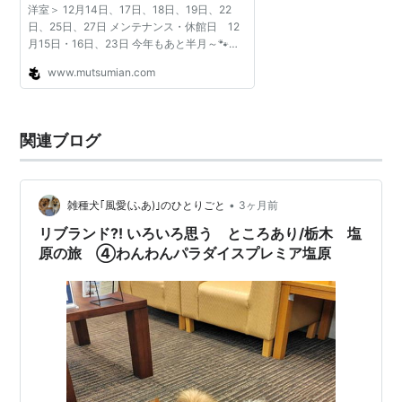
洋室＞ 12月14日、17日、18日、19日、22
日、25日、27日 メンテナンス・休館日 12
月15日・16日、23日 今年もあと半月～🐾僕
にもサン…
www.mutsumian.com
関連ブログ
•
雑種犬｢風愛(ふあ)｣のひとりごと
3ヶ月前
リブランド?! いろいろ思う ところあり/栃木 塩
原の旅 ④わんわんパラダイスプレミア塩原