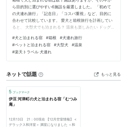
ら目的別に選びやすい6施設を厳選しました。 「初めて
の犬連れ旅行」「記念日」「コスパ重視」など、目的に
合わせて比較しています。 愛犬と箱根旅行を計画してい
ると、 大型犬でも泊まれる？ 温泉も楽しみたい ドッグ
ラン付きがいい 部屋食できる宿がいい と迷う方も多いで
#
犬と泊まれる宿
#
箱根
#
犬連れ旅行
しょう。 この記事では、「3秒で自分に合う宿が選べる
#
ペットと泊まれる宿
#
大型犬
#
温泉
比較ガイド」として、箱根エリアの犬と泊まれる宿を比
#
楽天トラベル 犬連れ
較します。掲載内容は宿の受け入れ条件や設備などを比
較したデータをもとに整理しています。 3秒で選べる比
較表 ※１ 客室プライベートドッグラン ※２ 室内ドッグラ
ネットで話題
もっと見る
ン ※３ 小型犬のみ ※犬…
5
ブックマーク
伊豆 河津町の犬と泊まれる宿「むつみ
庵」
12月13日 21：00現在 【12月空室情報】 <
デラックス和洋室＞ 満室になりました ＜和