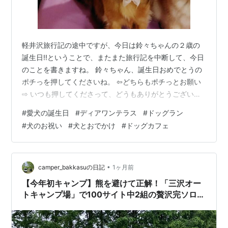
軽井沢旅行記の途中ですが、今日は鈴々ちゃんの２歳の
誕生日!!ということで、またまた旅行記を中断して、今日
のことを書きますね。 鈴々ちゃん、誕生日おめでとうの
ポチっを押してくださいね。 ⇦どちらもポチっとお願い
⇨ いつも押してくださって、どうもありがとうございま
す。 昨日、高齢者施設でセラピー犬として頑張った鈴々
#
愛犬の誕生日
#
ディアワンテラス
#
ドッグラン
ちゃん。今日は、仕事をオフにして家族でお出かけしま
#
犬のお祝い
#
犬とおでかけ
#
ドッグカフェ
した。 行ってきたのはディアワンテラスです。昨年の１
歳の誕生日もここでお祝いしました。 パパとママのラン
チです。 誕生日のすずちゃんには、DOGメニューのマグ
ロのシチューをオーダーしました。 風愛ちゃんには、ヤ
•
camper_bakkasuの日記
1ヶ月前
ギミルクをオーダーしました!…
【今年初キャンプ】熊を避けて正解！「三沢オー
トキャンプ場」で100サイト中2組の贅沢完ソロ状
態＆三沢航空科学館の巨大ドッグランを大満喫だ
べ！