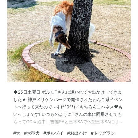
◆25日土曜日 ボル友Tさんに誘われてお出かけしてきま
した★ 神戸メリケンパークで開催されたわんこ系イベン
トへ行って来たので～す(*^0^*)／もちろんヨハネス♥も
いっしょです! いつものようにTさんの車に同乗させても
らってGO☆途中、吉備SAと三木SAで休憩三木SAにはド
ッグランが有るのでワン達も降ろしてドッグランで遊ば
#
犬
#
大型犬
#
ボルゾイ
#
お出かけ
#
ドッグラン
せてやりました★ 初めての場所だから匂いを嗅ぎまくる