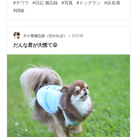
#
チワワ
#
日記 備忘録
#
写真
#
ドッグラン
#
浜名湖
満々💪 さぁ、走りましょか？？？ 姉から刺激を受け
#
姉妹
て？？？ やる気になったあずきちゃん💪 ちょこまか姉妹
の始動です🏃‍➡️🏃‍♀️‍➡️ ランキングに参加しています ランキ
ングバナーをポチ☆っとお願いします にほんブログ村
•
犬小屋備忘録（旧せれぼ）
20日前
だんな君が大慌て😮