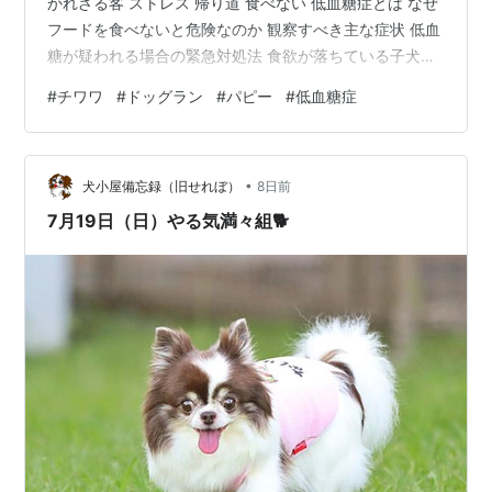
かれざる客 ストレス 帰り道 食べない 低血糖症とは なぜ
フードを食べないと危険なのか 観察すべき主な症状 低血
糖が疑われる場合の緊急対処法 食欲が落ちている子犬へ
の予防策 判断 翌朝の行動変化 あとがき 本記事には広告
#
チワワ
#
ドッグラン
#
パピー
#
低血糖症
を載せています。 はじめに 仔犬迎えたら社会化が必要と
されています。それは将来成犬になった時に、『無駄吠
え・人見知り・過剰な警戒心』この様な問題行動が起こ
•
る可能性が高いとの事。 私のチロちゃんは既に社会化は
犬小屋備忘録（旧せれぼ）
8日前
出来ていると考えてました。その理由として、お迎えの
7月19日（日）やる気満々組🐕
前に暮らし…