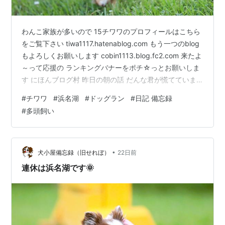
わんこ家族が多いので 15チワワのプロフィールはこちら
をご覧下さい tiwa1117.hatenablog.com もう一つのblog
もよろしくお願いします cobin1113.blog.fc2.com 来たよ
～って応援の ランキングバナーをポチ☆っとお願いしま
す にほんブログ村 昨日の朝の話 だんな君が慌てていま
す！ てぇへんだぁ～～～っ！ 見たことねぇやつがいる
#
チワワ
#
浜名湖
#
ドッグラン
#
日記 備忘録
ぞ！ 大慌てになっている原因は？？？ こちらのお方です
#
多頭飼い
🦀 ランキングに参加しています ランキングバナーをポチ
☆っとお願いします にほんブログ村
•
犬小屋備忘録（旧せれぼ）
22日前
連休は浜名湖です🌞