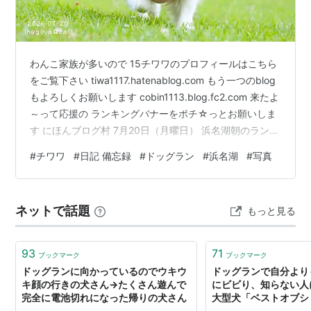
わんこ家族が多いので 15チワワのプロフィールはこちら
をご覧下さい tiwa1117.hatenablog.com もう一つのblog
もよろしくお願いします cobin1113.blog.fc2.com 来たよ
～って応援の ランキングバナーをポチ☆っとお願いしま
す にほんブログ村 7月20日（月曜日） 浜名湖朝のラン活
です ふしぎちゃん やる気満々のあずきちゃん💪 お姉ち
#
チワワ
#
日記 備忘録
#
ドッグラン
#
浜名湖
#
写真
ゃんのないしょはテンション爆上がり みごとも楽しそう
🎶 チョコタン組は？？？ 相変わらずのちゃこちゃん ク
ン活に夢中です もうお一方。。。 だんな君は、そろりそ
ネットで話題
もっと見る
ろり💦 コソ泥歩きです😅 ランキングに参加しています
ランキングバ…
93
71
ブックマーク
ブックマーク
ドッグランに向かっているのでウキウ
ドッグランで自分より
キ顔の行きの犬さん→たくさん遊んで
にビビり、知らない人
完全に電池切れになった帰りの犬さん
大型犬「ベストオブシ