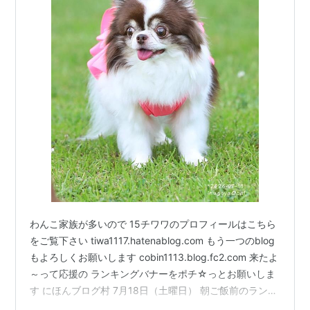
わんこ家族が多いので 15チワワのプロフィールはこちら
をご覧下さい tiwa1117.hatenablog.com もう一つのblog
もよろしくお願いします cobin1113.blog.fc2.com 来たよ
～って応援の ランキングバナーをポチ☆っとお願いしま
す にほんブログ村 7月18日（土曜日） 朝ご飯前のラン活
大あくびこいてる妹あずきちゃん🥱 姉ないしょはやる気