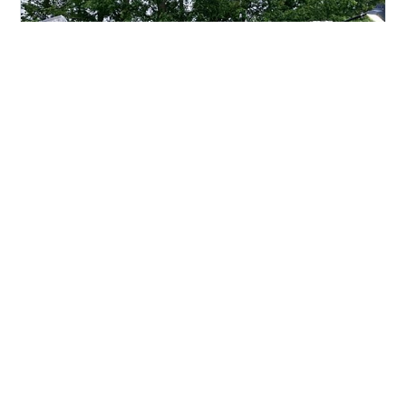
🐻 熊情報を避けて平地へ！今年初のキャンプは「三沢オ
ートキャンプ場」に決定 待ちに待った、今年初めてのキ
ャンピングカーキャンプに出かけてきたべ！ 山の中の静
かなキャンプ場も大好物なんだけどさ、最近はどこを見
ても熊の出没情報が多くて、なんとなく山の方には行き
づらい雰囲気が漂っているべな。 そこで今回は、熊の心
#
キャンピングカー
#
オートキャンプ
#
愛犬と旅行
配が少なくて、青森県で（おそらく）一番大きい湖であ