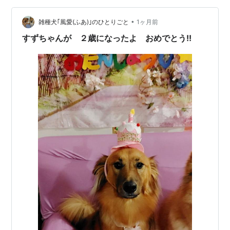
ブログ村
•
雑種犬｢風愛(ふあ)｣のひとりごと
1ヶ月前
すずちゃんが ２歳になったよ おめでとう!!