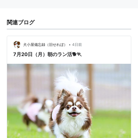
関連ブログ
•
犬小屋備忘録（旧せれぼ）
4日前
7月20日（月）朝のラン活🐕🏃