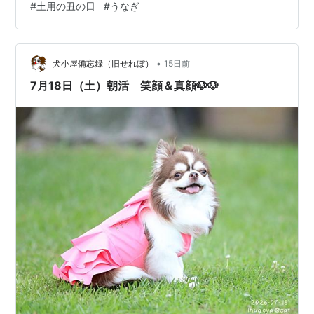
#
土用の丑の日
#
うなぎ
ヨハネス(笑) この時は丁度先客がいなかったので私たち
で貸し切り状態でしたV左 : 父犬の煌くん♥ 右 : ヨハネス
↑↑木陰に入って涼んじゃってます(^^;)↓↓ たまたま親
子が接近したのでTさんが上手く誘導して並ばせてく…
•
犬小屋備忘録（旧せれぼ）
15日前
7月18日（土）朝活 笑顔＆真顔🐶🐶