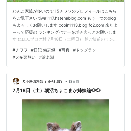
わんこ家族が多いので 15チワワのプロフィールはこちら
をご覧下さい tiwa1117.hatenablog.com もう一つのblog
もよろしくお願いします cobin1113.blog.fc2.com 来たよ
～って応援の ランキングバナーをポチ☆っとお願いしま
す にほんブログ村 7月18日（土曜日） 朝ご飯前のラン活
みごとちゃん 笑顔で過ごしています👍 ふしぎちゃん
#
チワワ
#
日記 備忘録
#
写真
#
ドッグラン
は？？？ 真顔💦 少し時間を空けて見ても ま・が・お💦
#
犬多頭飼い
#
浜名湖
ちゃこセンセに至っては？？？ 何か悩み事でも？？？ で
すかいっ😱 10チワ10色の過ごし方です😟 ランキングに
参加しています ランキングバナーをポチ☆っとお願いし
ます にほ…
•
犬小屋備忘録（旧せれぼ）
18日前
7月18日（土）朝活ちょこまか姉妹編🐶🐶