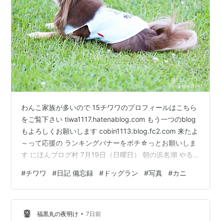
わんこ家族が多いので 15チワワのプロフィールはこちら
をご覧下さい tiwa1117.hatenablog.com もう一つのblog
もよろしくお願いします cobin1113.blog.fc2.com 来たよ
～って応援の ランキングバナーをポチ☆っとお願いしま
す にほんブログ村 7月19日（日曜日） 朝の浜名湖 やる
気無く。。。 天を仰ぐモアナ君💦 モアナ君は立っている
#
チワワ
#
日記 備忘録
#
ドッグラン
#
写真
#
カニ
だけでもまだマシ👌 やる気ナイナイ代表のだんな君😥 ま
ぁ～ったく動く気配無し😭 やる気ナイナイ？？？ そろ
り。。。そろり。。。チャコちゃん チャコちゃん、気を
•
つけて！ その先には、闘う気満々の方がいらっしゃいま
福黒丸の夜明け
7日前