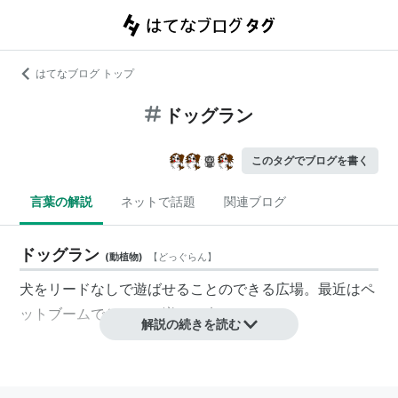
はてなブログ トップ
ドッグラン
このタグでブログを書く
言葉の解説
ネットで話題
関連ブログ
ドッグラン
(
動植物
)
【
どっぐらん
】
犬をリードなしで遊ばせることのできる広場。最近はペ
ットブームでどんどん増えて来ている。
解説の続きを読む