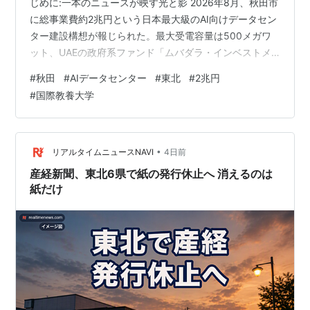
じめに:一本のニュースが映す光と影 2026年8月、秋田市
に総事業費約2兆円という日本最大級のAI向けデータセン
ター建設構想が報じられた。最大受電容量は500メガワ
ット、UAEの政府系ファンド「ムバダラ・インベストメ
ント」が数千億円から1兆円規模の投資を検討していると
#
秋田
#
AIデータセンター
#
東北
#
2兆円
伝えられる。計画を主導するのは米国のAIスタートアッ
#
国際教養大学
プ「BITGRIT」と秋田市のIT企業「エスツー」で、日本の
通信会社やゼネコン、エネルギー企業なども建設・運営
に加わる見通しだ。2030年代早期の稼働を目指すとい
う。事業規模の大きさと、過疎化と高齢化に揺れる地方
•
リアルタイムニュースNAVI
4日前
都市の名が並んだ…
産経新聞、東北6県で紙の発行休止へ 消えるのは
紙だけ