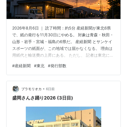
2026年8月6日 ｜ 読了時間：約5分 産経新聞が東北6県
で、紙の発行を11月30日にやめる。 対象は青森・秋田・
山形・岩手・宮城・福島の6県だ。 産経新聞 とサンケイ
スポーツの紙面が、この地域では届かなくなる。 理由は
用紙代と輸送費の上昇にある。 ただし、 記者は東北に残
る 。 紙をやめても取材はやめない――産経は東北で、何
#
産経新聞
#
東北
#
発行部数
を畳んで何を残そうとしているのか。 読者が12月から産
経を読む道も、休止の告知と同時に用意されている。 こ
の記事でわかること 産経新聞、東北6県での紙発行を11
•
月30日で休止 東北の読者は12月以降どう読むのか 「撤
ブラモリオカ
6日前
退」ではない――記者は東北に残る これで2度目、202…
盛岡さんさ踊り2026 (3日目)