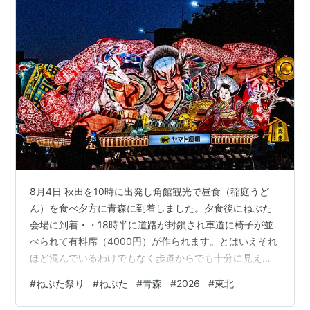
8月4日 秋田を10時に出発し角館観光で昼食（稲庭うど
ん）を食べ夕方に青森に到着しました。夕食後にねぶた
会場に到着・・18時半に道路が封鎖され車道に椅子が並
べられて有料席（4000円）が作られます。とはいえそれ
ほど混んでいるわけでもなく歩道からでも十分に見えま
す。この日は17台の大型ねぶたが登場するはずですが、
#
ねぶた祭り
#
ねぶた
#
青森
#
2026
#
東北
一カ所では全部は無理のようです。 写真は作者の元絵を
参考にRAW現像で色温度を落としています。 01：狐忠信