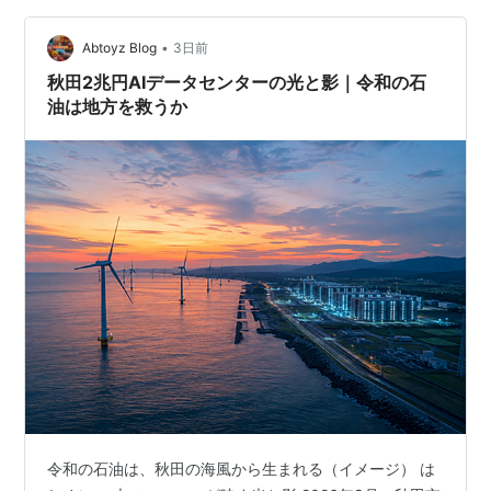
02 03 04 05：閻魔王 06 07 08：三国志 鬼神『典韋』
•
09 10：一本松の決闘 11 12：北海の雄 13：歌舞伎十八番
Abtoyz Blog
3日前
之内 暫 14 15：十三の海鳴り安藤新…
秋田2兆円AIデータセンターの光と影｜令和の石
油は地方を救うか
令和の石油は、秋田の海風から生まれる（イメージ） は