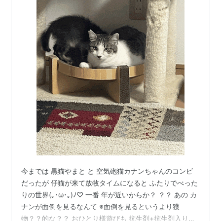
今までは 黒猫やまと と 空気砲猫カナンちゃんのコンビ
だったが 仔猫が来て放牧タイムになると ふたりでべった
りの世界(｡･ω･｡)ﾉ♡ 一番 年が近いからか？ ？？ あの カ
ナンが面倒を見るなんて ※面倒を見るというより獲
物？？的な？？ おひとり様遊びも 抗生剤+抗生剤入り目