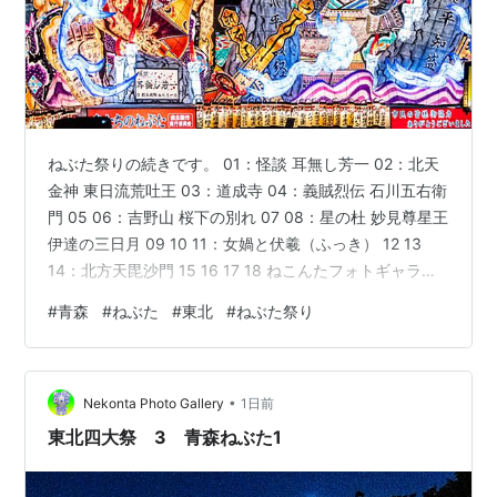
ねぶた祭りの続きです。 01：怪談 耳無し芳一 02：北天
金神 東日流荒吐王 03：道成寺 04：義賊烈伝 石川五右衛
門 05 06：吉野山 桜下の別れ 07 08：星の杜 妙見尊星王
伊達の三日月 09 10 11：女媧と伏羲（ふっき） 12 13
14：北方天毘沙門 15 16 17 18 ねこんたフォトギャラリ
ー
#
青森
#
ねぶた
#
東北
#
ねぶた祭り
•
Nekonta Photo Gallery
1日前
東北四大祭 3 青森ねぶた1