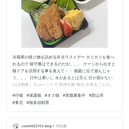
冷蔵庫の残り物を詰める弁当ラストデー カリカリも食べ
れるので 留守番はできるのだが。。。 ケージから出すと
猫ドアを活用する事を覚えて・・ 猫庭に出て遊んじゃ
う。。。 日中は暑いし 水があるとは言え 目が届かない
のは危険！ ちゅーことで 同伴出勤 毎日 出来ることが増
えている日々成長 ☆ 土曜日は「茅の輪くぐり」に出かけ
#
仔猫
#
保護猫
#
オス猫
#
里親募集中
#
郡山市
たい www.kaiseizan.jp 日曜日は！！！「チャイちゃん」
#
東北
#
猫多頭飼育
のお泊りお預かり！！ ↓ チャイさんの寝顔（爆笑 どんな
風に成長してるかなぁ～～～ 楽しみ♪ フッ 猫１３頭
ね。。
•
commit5310’s blog
10日前