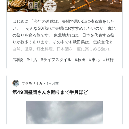
はじめに 「今年の連休は、夫婦で思い出に残る旅をした
い。」 そんな50代のご夫婦におすすめしたいのが、東北
の祭りを巡る旅です。 東北地方には、日本を代表する祭
りが数多くあります。その中でも秋田県は、伝統文化と
自然、温泉、郷土料理、日本酒を一度に楽しめる魅力あ
ふれる地域です。 本記事では、首都圏から訪れる50代の
#
雑談
#
生活
#
ライフスタイル
#
秋田
#
東北
#
旅行
ご夫婦を想定し、秋田県を中心に東北の名祭りを巡る3泊
4日のモデルコースをご紹介します。 なぜ50代の夫婦旅
行に東北の祭りがおすすめなのか 若い頃は、テーマパー
•
クやショッピングを楽しむ旅行が中心だった方も多いで
ブラモリオカ
1ヶ月前
しょう。 しかし50代になると、旅の楽しみ方は少し変わ
第49回盛岡さんさ踊りまで半月ほど
ります。 日本の伝統文化に…