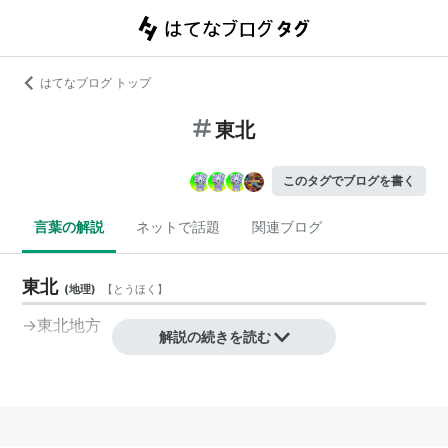
はてなブログ トップ
東北
このタグでブログを書く
言葉の解説
ネットで話題
関連ブログ
東北
(
地理
)
【
とうほく
】
→
東北地方
解説の続きを読む