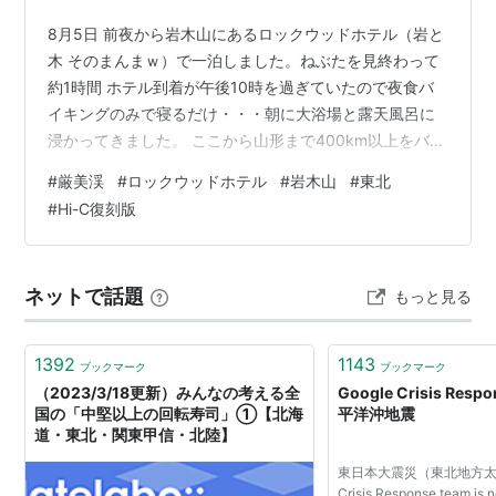
8月5日 前夜から岩木山にあるロックウッドホテル（岩と
木 そのまんまｗ）で一泊しました。ねぶたを見終わって
約1時間 ホテル到着が午後10時を過ぎていたので夜食バ
イキングのみで寝るだけ・・・朝に大浴場と露天風呂に
浸かってきました。 ここから山形まで400km以上をバス
で移動します。 01：ホテルの玄関から 02：朝食会場
#
厳美渓
#
ロックウッドホテル
#
岩木山
#
東北
03：出発して車窓から岩木山の全貌が見えました 04：
#
Hi-C復刻版
北東北限定のHI-C 昔好きでした 05：厳美渓に到着 サハ
ラガラスパークという店の駐車場に停まりました 06：安
山岩質の火山岩が侵食された渓谷と青空 07 08 ねこんた
ネットで話題
もっと見る
フォトギャラリー
1392
1143
ブックマーク
ブックマーク
（2023/3/18更新）みんなの考える全
Google Crisis Re
国の「中堅以上の回転寿司」①【北海
平洋沖地震
道・東北・関東甲信・北陸】
東日本大震災（東北地方太平
Crisis Response team is n