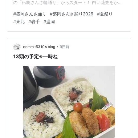
の「伝統さんさ輪踊り」からスタート！ 白い花笠をかぶ
った、独特な雰囲気の「仙北小鷹さんさ踊り保存会」で
#
盛岡さんさ踊り
#
盛岡さんさ踊り2026
#
夏祭り
す。 ※ お盆に地区で踊られている様子
#
東北
#
岩手
#
盛岡
cgon.hatenablog.com 盛岡市内とその周辺には、地域ご
とに踊り継がれている様々な「さんさ踊り」がありま
す。 観光産業のため、踊り方を統一して中心部に集めた
のが、これからはじまる「盛岡さんさ踊りパレード」に
•
commit5310’s blog
9日前
なります！ …
13頭の予定※一時ね