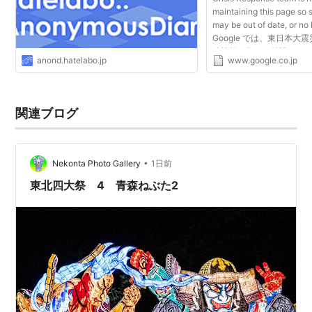
maintaining this page so
may be out of date, or no 
Google では、東日本
連情報を集めた特設サイ
anond.hatelabo.jp
www.google.co.jp
す。特設サイトでは、安
できるパー...
関連ブログ
•
Nekonta Photo Gallery
1日前
東北四大祭 4 青森ねぶた2