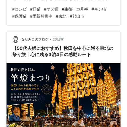
薬も終わり 次の譲渡会には出られるかな？ 今日のお弁当
#
コンビ
#
仔猫
#
オス猫
#
生後一カ月半
#
キジ猫
同伴出勤中 動きが激しくなり 隔離部屋も増築。。 熊本
#
保護猫
#
里親募集中
#
東北
#
郡山市
の地震・・・ どうか大難が小難 小難が無難になりますよ
うに・・
•
ななみこのブログ
23日前
【50代夫婦におすすめ】秋田を中心に巡る東北の
祭り旅｜心に残る3泊4日の感動ルート