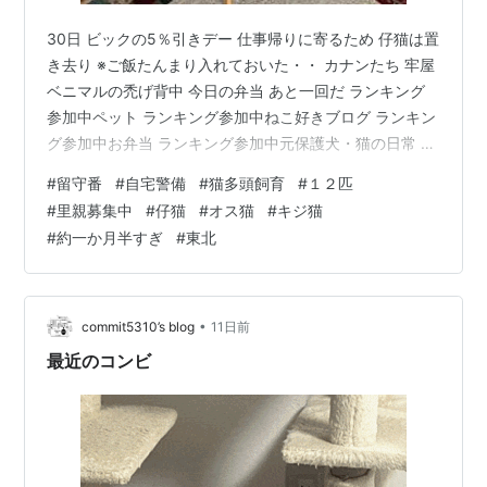
30日 ビックの5％引きデー 仕事帰りに寄るため 仔猫は置
き去り ※ご飯たんまり入れておいた・・ カナンたち 牢屋
ベニマルの禿げ背中 今日の弁当 あと一回だ ランキング
参加中ペット ランキング参加中ねこ好きブログ ランキン
グ参加中お弁当 ランキング参加中元保護犬・猫の日常 ラ
ンキング参加中動物の写真 ランキング参加中猫大好き
#
留守番
#
自宅警備
#
猫多頭飼育
#
１２匹
#
里親募集中
#
仔猫
#
オス猫
#
キジ猫
#
約一か月半すぎ
#
東北
•
commit5310’s blog
11日前
最近のコンビ