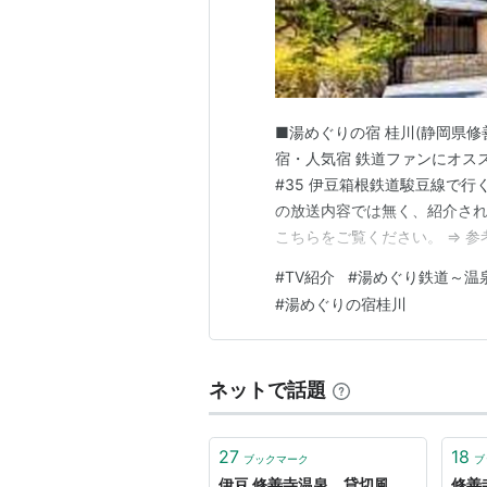
■湯めぐりの宿 桂川(静岡県修
宿・人気宿 鉄道ファンにオス
#35 伊豆箱根鉄道駿豆線で
の放送内容では無く、紹介さ
こちらをご覧ください。 ⇒ 参
約ページに掲載しています。 ■
#
TV紹介
#
湯めぐり鉄道～温
豆市修善寺860 修善寺温泉 
#
湯めぐりの宿桂川
情を満喫できる温泉旅館…
ネットで話題
27
18
ブックマーク
ブ
伊豆 修善寺温泉 貸切風
修善