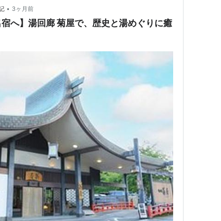
•
記
3ヶ月前
宿へ】湯回廊 菊屋で、歴史と湯めぐりに癒