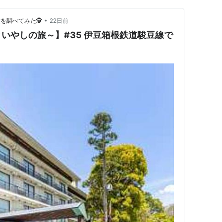
•
調べてみた🕵️
22日前
いやしの旅～】#35 伊豆箱根鉄道駿豆線で