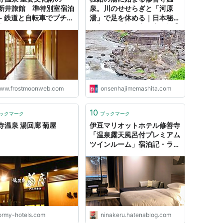
新井旅館 準特別室宿泊
泉。川のせせらぎと「河原
 - 鉄道と自転車でプチ冒
湯」で足を休める｜日本秘湯
出よう
を守る会「福田家」宿泊記㉗
- ひとり温泉はじめました。
ww.frostmoonweb.com
onsenhajimemashita.com
10
ックマーク
ブックマーク
寺温泉 湯回廊 菊屋
伊豆マリオットホテル修善寺
「温泉露天風呂付プレミアム
ツインルーム」宿泊記・ラフ
ォーレ倶楽部経由でかなりお
得に泊まれました♪【子連れ
旅行記①】 - 初心者陸マイ
ラーが簡単にハワイに行く方
法
ormy-hotels.com
ninakeru.hatenablog.com