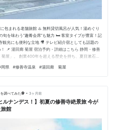
情”に包まれる老舗旅館 ♨️ 無料貸切風呂が人気！湯めぐり
豆の旬を味わう“趣肴会席”も魅力 🛏️ 客室タイプが豊富！記
善寺観光にも便利な立地 🎥 テレビ紹介宿としても話題の
！ 📌 湯回廊 菊屋 宿泊予約・詳細はこちら 静岡・修善
 菊屋」。 創業400年を超える歴史を持ち、夏目漱石を
ことで知られる名宿です。 館内に張り巡らされた“湯回
静岡県
#
修善寺温泉
#
湯回廊 菊屋
るような温泉旅を楽しめるのが大きな魅力😊 今回は、テ
•
調べてみた🕵️
3ヶ月前
【ヒルナンデス！】初夏の修善寺絶景旅 今が
た旅館