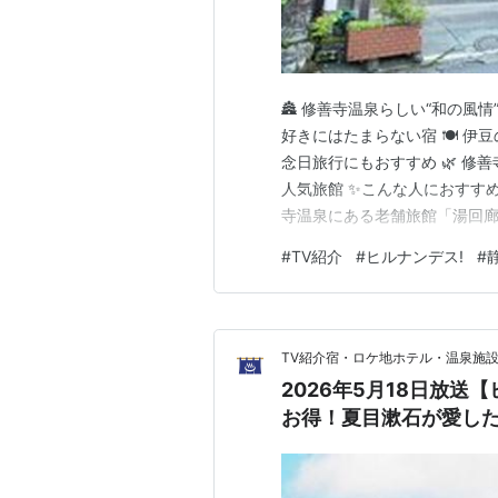
🏯 修善寺温泉らしい“和の風
好きにはたまらない宿 🍽️ 伊
念日旅行にもおすすめ 🌿 修
人気旅館 ✨こんな人におすすめ
寺温泉にある老舗旅館「湯回廊
はじめ多くの著名人が滞在した
#
TV紹介
#
ヒルナンデス!
#
廊”を歩きながら、時代を超え
レビ紹介宿を(…
TV紹介宿・ロケ地ホテル・温泉施設を
2026年5月18日放送
お得！夏目漱石が愛し