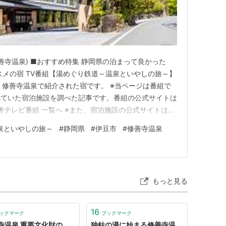
善寺温泉) ■おすすめ特集 静岡県の泊まって良かった
スメの宿 TV番組【湯めぐり鉄道～温泉といやしの旅～】
行く修善寺温泉で紹介された宿です。 ※当ページは番組で
れていた宿泊施設を調べた記事です。番組の公式サイトは
考テレビ番組 一覧へ ※また、宿泊施設の公式サイトは予
湯めぐりの宿 桂川(静岡県修善寺温泉) 住所：静岡県伊
泉といやしの旅～
#
静岡県
#
伊豆市
#
修善寺温泉
湯めぐりの宿 桂川 湯めぐりの宿 桂川は、修善寺温泉の風
もっと見る
16
ックマーク
ブックマーク
寺温泉 重要文化財の
独鈷の湯に始まる修善寺温