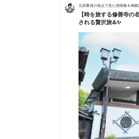
元添乗員の視点で見た宿情報＆体験
【時を旅する修善寺の名
される贅沢旅♨️✨