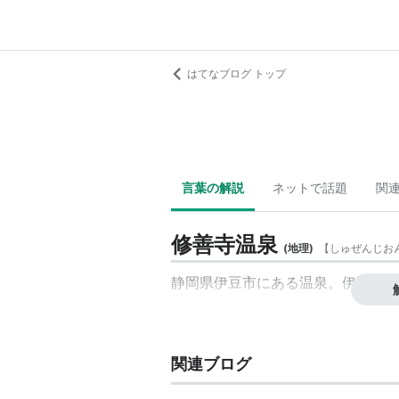
はてなブログ トップ
言葉の解説
ネットで話題
関
修善寺温泉
(
地理
)
【
しゅぜんじお
静岡県伊豆市にある温泉。伊豆半島
関連ブログ