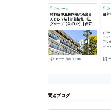
お寺の場合は、漢字が『修禅寺
(ぜん：禅)』、地名は『修善寺(ぜ
9
9
ブックマーク
ブ
ん：善)』です。 お寺『修禅寺』
第15回伊豆長岡温泉温泉ま
修善
へ...
んじゅう祭 | 新着情報 | 桂川
グループ【公式HP】 | 伊豆
修善寺温泉・伊豆長岡温泉・
yuka
西伊豆 土肥温泉
104
The d
who
dormy-hotels.com
w
関連ブログ