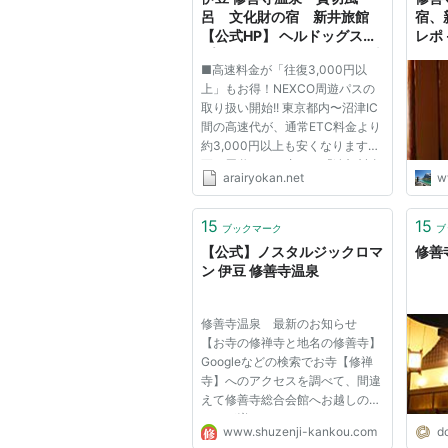
呂 文化財の宿 新井旅館
宿、
【公式HP】 ヘルドッグス
レポ
プロミスシンデレラ ロケ地
険に
■高速料金が「往復3,000円以
上」もお得！NEXCO周遊パスの
取り扱い開始!! 東京都内〜沼津IC
間の高速代が、通常ETC料金より
約3,000円以上も安くなります！
更に周遊エリア内なら「追加料金
arairyokan.net
w
なし」で「乗り降り自由」。 手
続きはたった３ステップ・スマホ
で簡単に申込完了！ ※当館では、
15
15
ブックマーク
ブ
すべての宿泊プランで、速旅
【公式】ノスタルジックロマ
修善
STAYNAVI...
ン 伊豆 修善寺温泉
修善寺温泉 最新のお知らせ
【お寺の修禅寺と地名の修善寺】
Googleなどの検索でお寺【修禅
寺】へのアクセスを調べて、間違
えて修善寺総合会館へお越しのケ
ースが増えています。 どちらも
www.shuzenji-kankou.com
d
読み方は『しゅぜんじ』ですが、