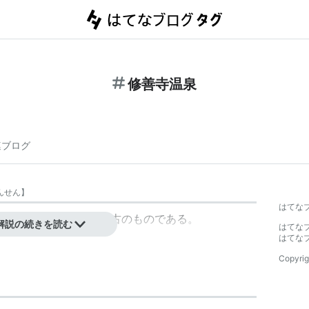
修善寺温泉
連ブログ
んせん
】
はてな
にある温泉の中では最古のものである。
解説の続きを読む
はてな
はてな
Copyrig