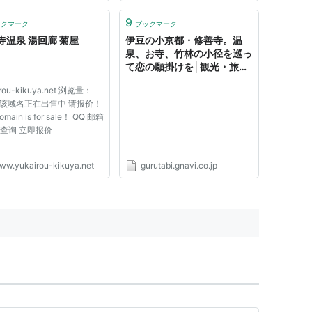
9
ックマーク
ブックマーク
寺温泉 湯回廊 菊屋
伊豆の小京都・修善寺。温
泉、お寺、竹林の小径を巡っ
て恋の願掛けを│観光・旅行
ガイド - ぐるたび
irou-kikuya.net 浏览量：
7 该域名正在出售中 请报价！
omain is for sale！ QQ 邮箱
is查询 立即报价
ww.yukairou-kikuya.net
gurutabi.gnavi.co.jp