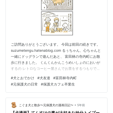
ご訪問ありがとうございます。 今回は前回の続きです。
suzumetengu.hatenablog.com るぅちゃん、心ちゃんと
一緒にドッグランで遊んだあと、 富田林の寺内町にお散
歩に行きました。 くんくんかんこうめいしょのにおいが
するの レトロなコーヒー屋さんでお茶をするつもりで行
きましたが、 コロナの影響で飲食部分は閉鎖。お店の人
#
犬とおでかけ
#
犬友達
#
富田林寺内町
が前にいたので 聞いてみたら「今、飲食は閉めてます
#
元保護犬の日常
#
保護犬カフェ卒業生
よ？」と…。 豆の販売のみやっているみたいでした。 残
念…。 お店に入る気満々だったてんすけはがっかり。
(´・ω・｀)ｼｮﾎﾞｰﾝ 他に入れそうなお店を探しましたが、
営業時間が終わっていたり 予約でいっぱいだった…
•
こぐま犬と散歩〜元保護犬の漫画日記〜
5年前
【犬漫画】てんすけの事が大好きな妹分トイプー