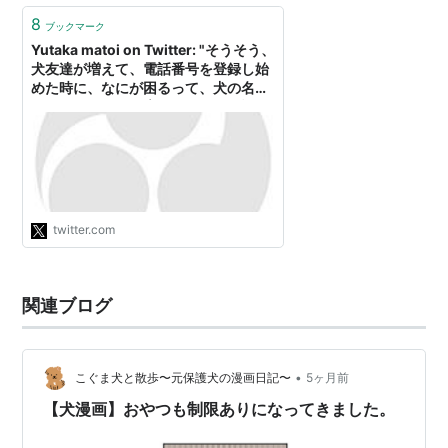
8
ブックマーク
Yutaka matoi on Twitter: "そうそう、
犬友達が増えて、電話番号を登録し始
めた時に、なにが困るって、犬の名前
しか知らない人が増えまくって電話す
るにできなくて、ちゃんと名前で登録
したら探せなくなり、とうとうレオン
的射とか、犬の名前+苗字という荒技
に辿り着き、なんかレスラーの電話帳
みたいなのができてしまった…。"
twitter.com
関連ブログ
•
こぐま犬と散歩〜元保護犬の漫画日記〜
5ヶ月前
【犬漫画】おやつも制限ありになってきました。