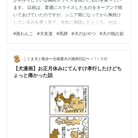
ます。 以前は、普通にスライスしたものをオーブンで焼
いてあげていたのですが、シニア期になってから胸焼け
しているのを度々見て、先生に相談したところ、やはり
脂質を抑えて行った方が良いと言われたのをきっかけ
#
柴わんこ
#
犬友達
#
馬肺
#
犬のおやつ
#
犬の独占欲
に、一度ゆがいて脂を落としてから焼く、というローフ
ァットチップスになりました。 ぼくそれ好き もともと胃
腸があまり強くなく、子犬の頃はしょっちゅう下痢して
•
病院に駆け込むということが多かったてんすけ。 食べ物
こぐま犬と散歩〜元保護犬の漫画日記〜
7ヶ月前
にもうるさくフードを何度も変えて…トッピングも変え
【犬漫画】お正月休みにてんすけ孝行したけどち
て…といろいろ変遷を経て、今はササミを茹で…
ょっと痛かった話