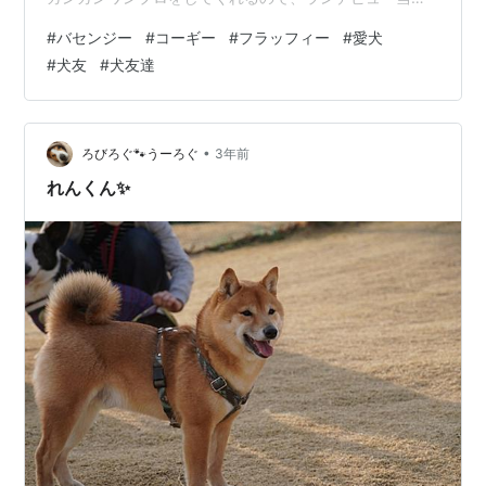
からウーロンとはワンプロ仲間✌りあちゃんはフラッフィ
#
バセンジー
#
コーギー
#
フラッフィー
#
愛犬
ーという長毛のコーギーちゃんで、稀にたまたま短毛の
#
犬友
#
犬友達
コに混じって産まれるらしく、私もお会いするのは初め
てでした。 触り心地がフワッッフワで本当に気持ちい
い… 私の中のコーギーちゃんの概念を覆させられるモフ
モフ感です😂嬉しそうに人にも寄ってきてくれるので、
•
ろびろぐ🐾うーろぐ
3年前
いつも会うと笑顔とフワフワ、勝手に見…
れんくん✨