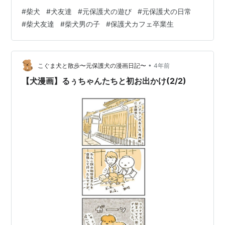
い頃がありました。 そんなお兄わんですが、初めて会っ
#
柴犬
#
犬友達
#
元保護犬の遊び
#
元保護犬の日常
たときはだめだったのに、３回目ぐらいに 突然しっぽフ
#
柴犬友達
#
柴犬男の子
#
保護犬カフェ卒業生
リフリになってくれて、無事挨拶できました。 そこから
てんすけのことをすごく好きになってくれて、会うたび
に喜んでくれます。 甘えてくれるかわいいわんこ ママさ
んは貴重な男友達としててんすけのことをすごく可愛が
•
こぐま犬と散歩〜元保護犬の漫画日記〜
4年前
ってくれるので てんすけもここん…
【犬漫画】るぅちゃんたちと初お出かけ(2/2)