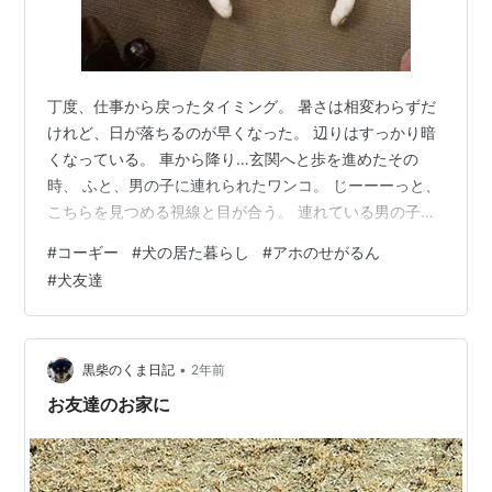
丁度、仕事から戻ったタイミング。 暑さは相変わらずだ
けれど、日が落ちるのが早くなった。 辺りはすっかり暗
くなっている。 車から降り…玄関へと歩を進めたその
時、 ふと、男の子に連れられたワンコ。 じーーーっと、
こちらを見つめる視線と目が合う。 連れている男の子の
顔も確認できない暗さなので、 気が付くのが遅くなって
#
コーギー
#
犬の居た暮らし
#
アホのせがるん
しまったけれど、 ご近所のハンナちゃんだった！ うぃる
#
犬友達
の居た頃から、何度かお預かりしたことがあって、 ↑ ア
ホのせがるんに呆れるハンナちゃんｗ そんな共に暮らし
た時間があるからなのか… いつも私を気にかけてくれる
ハンナちゃん( *´艸｀) わーっと走って来て、 ちゃんと鼻
•
黒柴のくま日記
2年前
と鼻でご挨拶をし…
お友達のお家に