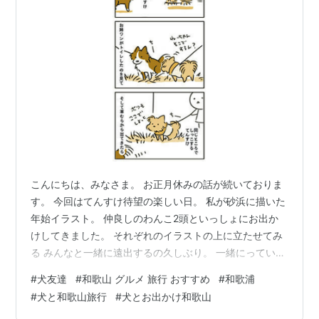
こんにちは、みなさま。 お正月休みの話が続いておりま
す。 今回はてんすけ待望の楽しい日。 私が砂浜に描いた
年始イラスト。 仲良しのわんこ2頭といっしょにお出か
けしてきました。 それぞれのイラストの上に立たせてみ
る みんなと一緒に遠出するの久しぶり。 一緒にっていっ
ても現地集合なんですけどね。 今回の目的はみんなで海
#
犬友達
#
和歌山 グルメ 旅行 おすすめ
#
和歌浦
鮮を食べること。 私が大好きなお店、「わかうら食堂」
#
犬と和歌山旅行
#
犬とお出かけ和歌山
さんに来ました。 [公式] わかうら食堂 ここは、歴史のあ