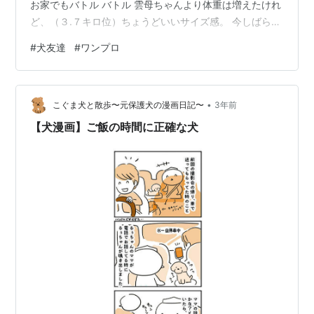
お家でもバトル バトル 雲母ちゃんより体重は増えたけれ
ど、（３.７キロ位）ちょうどいいサイズ感。 今しばら
く、いい遊び仲間かな。 ランキング参加中柴犬大好き！
#
犬友達
#
ワンプロ
•
こぐま犬と散歩〜元保護犬の漫画日記〜
3年前
【犬漫画】ご飯の時間に正確な犬