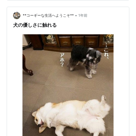
る老舗料亭旅館をリノベーションして作られた食堂なん
ですが、 わんこにすごく優しいのです。 事前に予約は必
須なんですが、ネットからも予約ができるので楽ちん。
•
**コーギーな生活へようこそ**
1年前
見た目も内装もすご…
犬の優しさに触れる