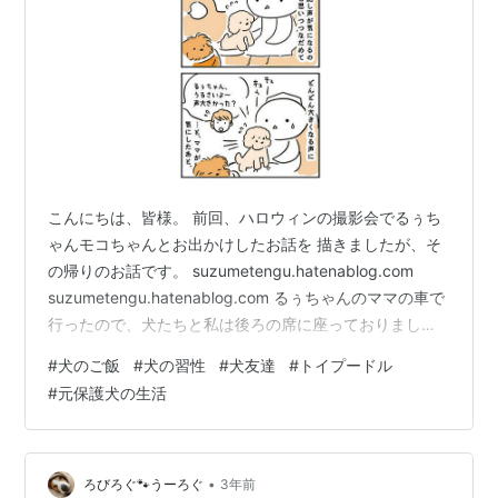
こんにちは、皆様。 前回、ハロウィンの撮影会でるぅち
ゃんモコちゃんとお出かけしたお話を 描きましたが、そ
の帰りのお話です。 suzumetengu.hatenablog.com
suzumetengu.hatenablog.com るぅちゃんのママの車で
行ったので、犬たちと私は後ろの席に座っておりまし
た。 寄り添うふたり 帰り道、電話がかかってきてるぅち
#
犬のご飯
#
犬の習性
#
犬友達
#
トイプードル
ゃんのママが話し出した時（停車中） るぅちゃんがキュ
#
元保護犬の生活
ンキュン鳴き出しました。 てんすけは私が電話に出たり
すると家でもちょっと気にして見てきます。 自分以外に
対して声を出してるのが嫌なのか、意外とわんこは そう
いうのを気にすると思うので、るぅちゃ…
•
ろびろぐ🐾うーろぐ
3年前