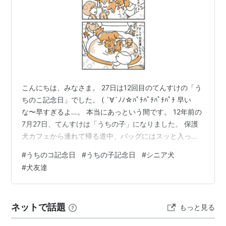
こんにちは、みなさま。 27日は12回目のてんすけの「う
ちのこ記念日」でした。 ( ´∀`ﾉﾉ☆ﾊﾟﾁﾊﾟﾁﾊﾟﾁﾊﾟﾁ 早い
な〜早すぎるよ…。 本当にあっという間です。 12年前の
7月27日、てんすけは「うちの子」になりました。 保護
犬カフェから連れて帰る道中、バッグにはスッと入った
ものの車の中で全然落ちつかなくてジタバタしてたてん
#
うちのコ記念日
#
うちの子記念日
#
シニア犬
すけ。 ちっちゃくて可愛かったなぁ〜〜。 毛も子犬特有
#
犬友達
のぱやぱやで…。 保護犬カフェにいた頃 そんなてんすけ
ももう12歳のシニア犬。 お祝いのご飯は別にして、楽し
い週末を過ごしてもらおうと、お友達わんこの飼い主さ
ネットで話題
もっと見る
んたちにお願いして、 子犬の時から遊んでくれてるお
友…