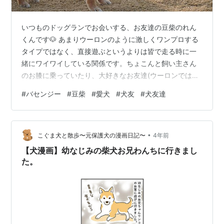
いつものドッグランでお会いする、お友達の豆柴のれん
くんです🐶 あまりウーロンのように激しくワンプロする
タイプではなく、直接遊ぶというよりは皆で走る時に一
緒にワイワイしている関係です。ちょこんと飼い主さん
のお膝に乗っていたり、大好きなお友達(ウーロンではな
い笑)が来た時にはテンションMAXではしゃいでいたり、
#
バセンジー
#
豆柴
#
愛犬
#
犬友
#
犬友達
いろんなお顔を見せてくれるコです💕柴ちゃんらしくあ
まり人に媚びない分、たまに撫でさせてもらえるのが私
は幸せです😂
•
こぐま犬と散歩〜元保護犬の漫画日記〜
4年前
【犬漫画】幼なじみの柴犬お兄わんちに行きまし
た。