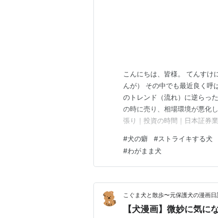
こんにちは、皆様。 てんすけ
んが） その中でも最近良く呼
のトレンド（流れ）に逆らった
の時に売り、相場環境が悪化し
張り｜投資の時間｜日本証券業
て使われるのは、世間一般で
#
犬の癖
#
ストライキする犬
こと。 うちではこの使い方に
#
わがまま犬
使っております。 なんか悪口
こぐま犬と散歩〜元保護犬の漫画日
【犬漫画】微妙に気に