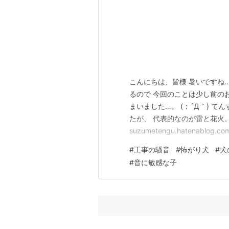
こんにちは、皆様 暑いですね
るので 今回のことは少し前の
まいました…。 (；´Д｀) 
たが、 代表的なのが雷と花火
suzumetengu.hatenablog.co
suzumetengu.hatena
#
工事の騒音
#
怖がり犬
#
犬
ら響くような ドオーン…とい
#
音に敏感な子