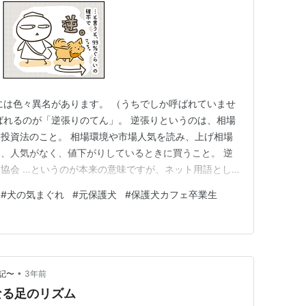
には色々異名があります。 （うちでしか呼ばれていませ
ばれるのが「逆張りのてん」。 逆張りというのは、相場
投資法のこと。 相場環境や市場人気を読み、上げ相場
、人気がなく、値下がりしているときに買うこと。 逆
協会 …というのが本来の意味ですが、ネット用語とし
多数派の意見や流行に対して否定的な意見を唱える行動の
#
犬の気まぐれ
#
元保護犬
#
保護犬カフェ卒業生
近い意味で「なんでも逆をやりたがる犬」という 感じで
言われてる？ つまり…
•
記〜
3年前
なる足のリズム