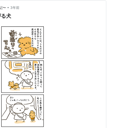
•
記〜
3年前
がる犬