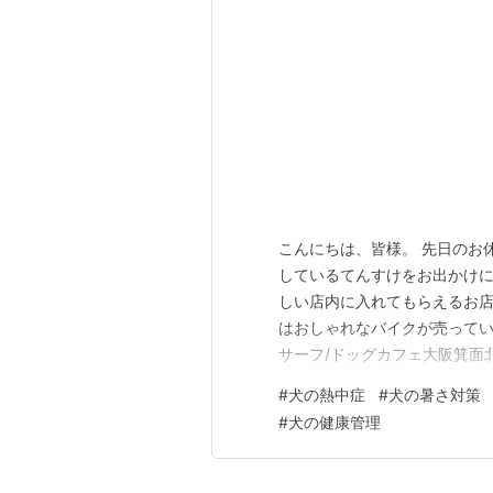
こんにちは、皆様。 先日のお
しているてんすけをお出かけに
しい店内に入れてもらえるお店
はおしゃれなバイクが売っているカ
サーフ/ドッグカフェ大阪箕面北摂
ので横の人と近く、 私達が行
#
犬の熱中症
#
犬の暑さ対策
のがだめな子は 厳しそうです
#
犬の健康管理
歯磨きジェルなど売ってい…