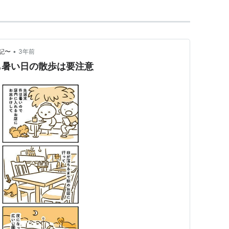
•
記〜
3年前
も暑い日の散歩は要注意