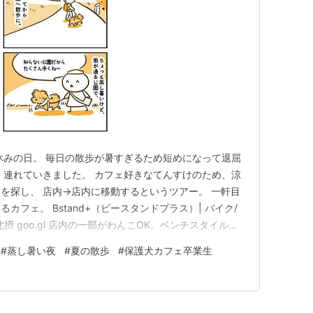
休みの日。 毎日の散歩が暑すぎるため短めになって退屈
 連れていきました。 カフェ好きなてんすけのため、涼
を探し、 店内→店内に移動するというツアー。 一軒目
フェ。 Bstand+（ビースタンドプラス）| バイク/
 goo.gl 店内の一部がわんこOK。ベンチスタイルな
った時は他にわんこはいませんでしたが、他の子と近い
#
蒸し暑い夜
#
夏の散歩
#
保護犬カフェ卒業生
。 固めプリン 涼しいお店に入れてご機嫌 犬用おやつや