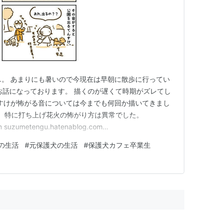
…。 あまりにも暑いので今現在は早朝に散歩に行ってい
お話になっております。 描くのが遅くて時期がズレてし
てんすけが怖がる音については今までも何回か描いてきまし
。 特に打ち上げ花火の怖がり方は異常でした。
m suzumetengu.hatenablog.com
blog.com 今回漫画に描いた工事の音もこれに似ていて、遠くか
の生活
#
元保護犬の生活
#
保護犬カフェ卒業生
う音。 おそらく何かを高いところから落として…