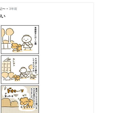
•
記〜
3年前
怖い