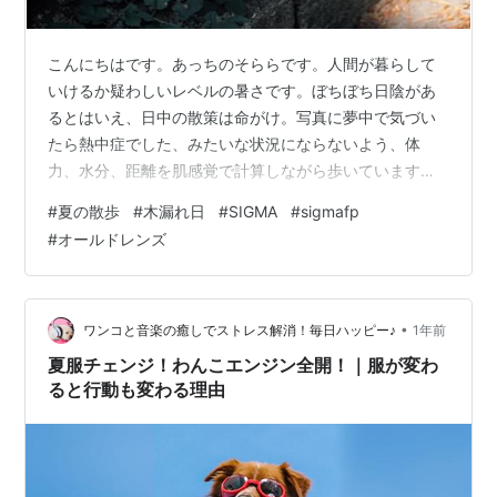
こんにちはです。あっちのそららです。人間が暮らして
いけるか疑わしいレベルの暑さです。ぼちぼち日陰があ
るとはいえ、日中の散策は命がけ。写真に夢中で気づい
たら熱中症でした、みたいな状況にならないよう、体
力、水分、距離を肌感覚で計算しながら歩いています。
身体もカメラも焼けるよう。頭だけが冷静。生き生きと
#
夏の散歩
#
木漏れ日
#
SIGMA
#
sigmafp
した緑は酷暑の対価。 SIGMA fpのバッテリーの持ちの悪
#
オールドレンズ
さに救われている。 ランキング参加中写真・カメラ
•
ワンコと音楽の癒しでストレス解消！毎日ハッピー♪
1年前
夏服チェンジ！わんこエンジン全開！｜服が変わ
ると行動も変わる理由