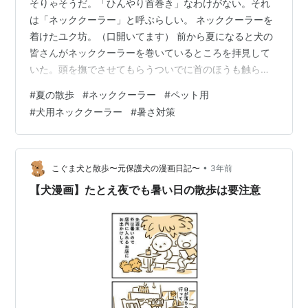
そりゃそうだ。「ひんやり首巻き」なわけがない。それ
は「ネッククーラー」と呼ぶらしい。 ネッククーラーを
着けたユク坊。（口開いてます） 前から夏になると犬の
皆さんがネッククーラーを巻いているところを拝見して
いた。頭を撫でさせてもらうついでに首のほうも触らせ
てもらうと冷たくて気持ちが良い。良いもの着けてもら
#
夏の散歩
#
ネッククーラー
#
ペット用
っているね、などと声をかける。 大好きなモモちゃんが
#
犬用ネッククーラー
#
暑さ対策
見えたのでオスワリして待つユク坊。 ユクは宮古島出身
だ。つまり、比較的暑いところで生まれた。毛量も少な
い。抜け毛が舞って部屋が大変なことになったり、シャ
ンプーのあとになかなか乾ききらなかったり、というこ
•
こぐま犬と散歩〜元保護犬の漫画日記〜
3年前
ともない。南国出身なので、鎌倉の暑さくらい…
【犬漫画】たとえ夜でも暑い日の散歩は要注意