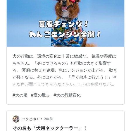
犬の行動は、環境の変化に非常に敏感だ。 気温や湿度は
もちろん、「身につけるもの」も行動に大きく影響す
る。 夏服に替えた途端、急にテンションが上がる。 動き
が軽くなる。外に出たがる。 「早く散歩に行こう！」 そ
んな声が聞こえてきそうなくらい、しっぽを振りながら
玄関へ向かう姿を見ると、服一枚でこんなにも気分が変
#
犬の服
#
夏の散歩
#
犬の行動変化
わるのかと驚かされる。 これは偶然ではない。 冬服や厚
手の服は、保温性は高いが動きを制限する。 特に被毛の
多い犬種では、暖かい季節になると熱がこもりやすく、
•
少し歩いただけでも疲れやすくなることがある。 一方、
ユクとゆく
2年前
夏服は軽く、熱がこもりにくい。 通気性の良い素材な
その名も「犬用ネッククーラー」！