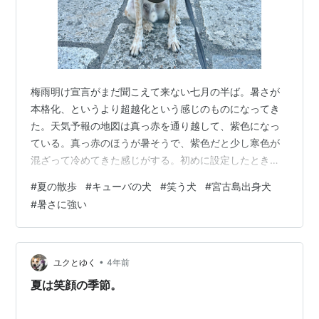
梅雨明け宣言がまだ聞こえて来ない七月の半ば。暑さが
本格化、というより超越化という感じのものになってき
た。天気予報の地図は真っ赤を通り越して、紫色になっ
ている。真っ赤のほうが暑そうで、紫色だと少し寒色が
混ざって冷めてきた感じがする。初めに設定したときに
三十度を超えれば赤、ということにしてしまったのが間
#
夏の散歩
#
キューバの犬
#
笑う犬
#
宮古島出身犬
違いで、三十五度を超えてくる最近の気温にマッチして
#
暑さに強い
いないと常々思っている。マッチしていないといえば、
年金制度なども不安だ。人間の寿命を六十歳そこそこで
設定していたであろう現制度は、当初の想定を超えてき
ているに違いないからだ。個人がいくらボヤいても何の
•
ユクとゆく
4年前
効力もないので、個人は個人で備えるしかない。 そな…
夏は笑顔の季節。