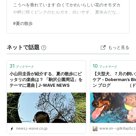
こうべを垂れています 白くてかわいらしい花のオモダカ
や畔に咲くピンクのヒルガオ、白いサギ、 夏休みだな
ー。 タニシや謎のムシ。 オモダカ タニシ 謎のムシ 幼
#
夏の散歩
虫?
ネットで話題
もっと見る
31
10
ブックマーク
ブックマーク
小山田圭吾が紹介する、夏の散歩にピ
【大型犬、７月の飼い
ッタリの楽曲は？ 「駒沢公園周辺」を
ケア - Doberman’s
テーマに選曲 | J-WAVE NEWS
ン ブログ （ド
ン.com）
news.j-wave.co.jp
www.xn--gdk6ap5cz