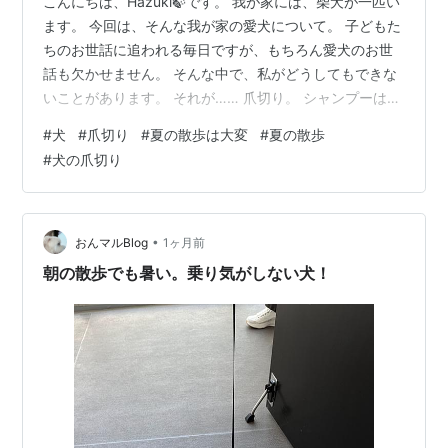
こんにちは、Hazuki🍃です。 我が家には、柴犬が一匹い
ます。 今回は、そんな我が家の愛犬について。 子どもた
ちのお世話に追われる毎日ですが、もちろん愛犬のお世
話も欠かせません。 そんな中で、私がどうしてもできな
いことがあります。 それが…… 爪切り。 シャンプーは家
でもできるのですが、爪切りだけは本当に無理。 我が家
#
犬
#
爪切り
#
夏の散歩は大変
#
夏の散歩
の柴犬は、爪切りがかなり苦手です。 切ろうとすると、
#
犬の爪切り
ものすごく嫌がる。 そして、黒柴なので爪も黒い。 黒い
爪は血管が見えにくくて、 「どこまで切って大丈夫な
の……？」 と、こちらも怖くなります。 無理にやってケ
ガをさせてしまうのも嫌なので、 我が家ではもう、 爪切
•
おんマルBlog
1ヶ月前
りは動物病院に…
朝の散歩でも暑い。乗り気がしない犬！