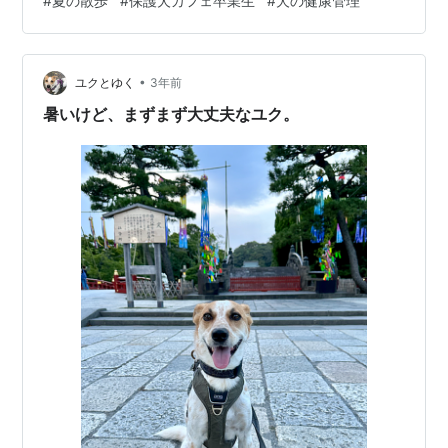
#
夏の散歩
#
保護犬カフェ卒業生
#
犬の健康管理
部がわんこOK。ベンチスタイルなので横の人と近く、 私
達が行った時は他にわんこはいませんでしたが、他の子
と近いのがだめな子は 厳しそうです。 固めプリン 涼し
いお店に入れてご機嫌 犬用おやつや歯磨きジェルなど売
•
ユクとゆく
3年前
ってい…
暑いけど、まずまず大丈夫なユク。