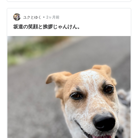
した💦 ちょっと進んでストップ。またちょっと進んでス
トップ。 しびれを切らして 抱っこして公園へ・・・ １
•
５分位で帰ってきました。 夏の散歩は なかなか難しいで
ユクとゆく
2ヶ月前
すね。 暑い時期の犬の散歩について調べてみた マルチー
坂道の笑顔と挨拶じゃんけん。
ズの夏の散歩は、「運動…