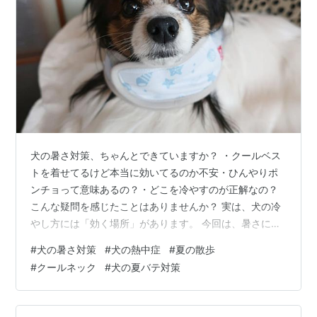
犬の暑さ対策、ちゃんとできていますか？ ・クールベス
トを着せてるけど本当に効いてるのか不安・ひんやりポ
ンチョって意味あるの？・どこを冷やすのが正解なの？
こんな疑問を感じたことはありませんか？ 実は、犬の冷
やし方には「効く場所」があります。 今回は、暑さに弱
い我が家のパピヨン（8kg）で実際に試したひんやりポ
#
犬の暑さ対策
#
犬の熱中症
#
夏の散歩
ンチョの使い方と効果をリアルにレビューします。
#
クールネック
#
犬の夏バテ対策
※2026年7月追記あり 本格的な暑さになって4か月使用し
た感想を追記しました。現在、一番おすすめしている使
い方も紹介しています。 💤 お嬢様、春の陽気でとろける