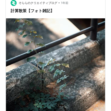
(^_^;)なんとも自堕落なお嬢様のお昼寝姿。 気温が上がり
•
そららのクリエイティブログ
1年前
始めると、丸まって…
計算散策【フォト雑記】