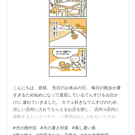
こんにちは、皆様。 先日のお休みの日。 毎日の散歩が暑
すぎるため短めになって退屈しているてんすけをお出か
けに 連れていきました。 カフェ好きなてんすけのため、
涼しい店内に入れてもらえるお店を探し、 店内→店内に
移動するというツアー。 一軒目はおしゃれなバイクが売
っているカフェ。 Bstand+（ビースタンドプラス）| バ
#
犬の熱中症
#
犬の暑さ対策
#
蒸し暑い夜
イク/サーフ/ドッグカフェ大阪箕面北摂 goo.gl 店内の一