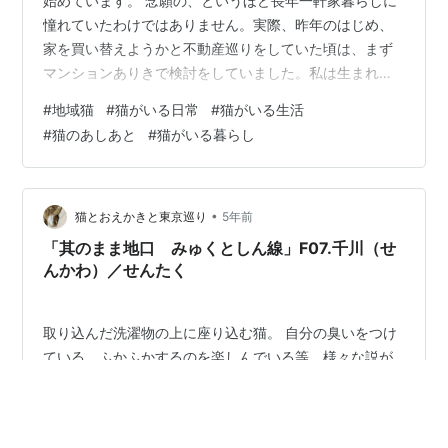
始めています。 念願の、というほど長年一軒家暮らしに
憧れていたわけではありません。実際、昨年のはじめ、
家を買い替えようかと不動産巡りをしていた頃は、まず
マンションありきで検討をしていました。私は生まれた
時から集合住宅暮らしで、ゴミ出しや防犯面での便利さ
#
地域猫
#
猫がいる日常
#
猫がいる生活
から、一軒家は検討の対象外でした。 しかし、「桜並木
#
猫のあしあと
#
猫がいる暮らし
沿いの静かな環境で、きっと気に入られると思いま
す！」の推薦文とともに不動産屋の営業Ｏさんが送って
くれた一通のチラシ画像により、一軒家購入プランが射
程圏内に飛び込んできました。Ｏさんお勧めの家の立地
•
猫とおえかきと東京巡り
5年前
は、現地を訪れて一目で気に入りました。 でもそ…
「其のまま地口 みゅくとしん線」F07.千川（せ
んかわ）／せんたく
取り込んだ洗濯物の上に座り込む猫。 自分の臭いをつけ
ている、ふかふかするのを楽しんでいる等、様々な説が
あります。
#
ねこ
#
猫がいる日常
#
猫あるある