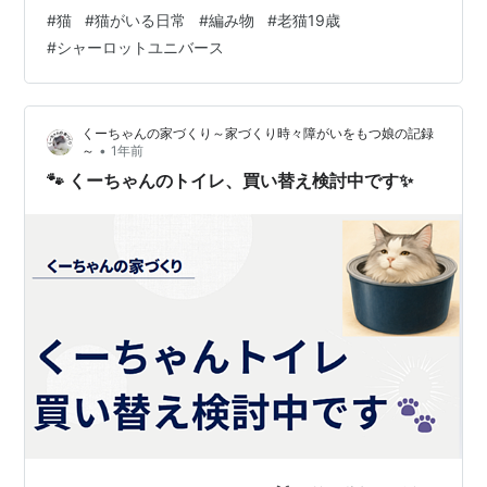
いたら会社でぱちりします。 で、今は、大物になるシャ
#
猫
#
猫がいる日常
#
編み物
#
老猫19歳
ーロットユニバースの挑戦、これに取り掛かってます。
#
シャーロットユニバース
挑戦であって、本ちゃんにならないのは、使っている糸
がいまいち扱いにくいからです。 100均毛糸だからな
あ、ここは期待をしすぎてはいけない。100均の割には検
くーちゃんの家づくり～家づくり時々障がいをもつ娘の記録
討してる糸と言ったほうがいいかもしれません。 ちなみ
•
～
1年前
にダイソー、リサイクルコットンで…
🐾 くーちゃんのトイレ、買い替え検討中です✨