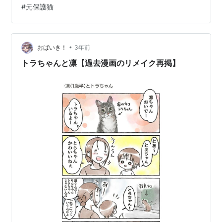
#
元保護猫
そして、遊んでリクエスト。スマホのカメラを向けると
顔を逸らすので、なかなか正面の顔が撮れない。 フード
は、ロイヤルカナンの室内長毛種用これだと、吐かなく
なりました。 ロイヤルカナン FHN インドア ロングヘア
•
おばいき！
3年前
ー 猫用 400g ロイヤルカナ…
トラちゃんと凛【過去漫画のリメイク再掲】