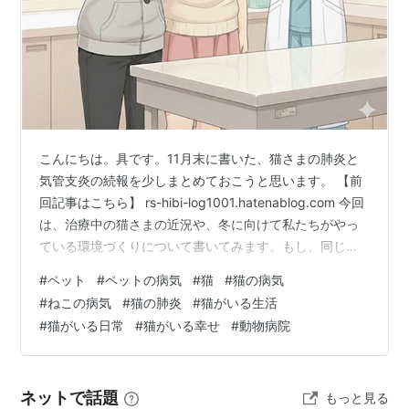
こんにちは。具です。11月末に書いた、猫さまの肺炎と
気管支炎の続報を少しまとめておこうと思います。 【前
回記事はこちら】 rs-hibi-log1001.hatenablog.com 今回
は、治療中の猫さまの近況や、冬に向けて私たちがやっ
ている環境づくりについて書いてみます。もし、同じよ
うに猫ちゃんの咳や呼吸の変化に悩んでいる飼い主さん
#
ペット
#
ペットの病気
#
猫
#
猫の病気
がいたら、少しでも参考になったらうれしいです。 🐱猫
#
ねこの病気
#
猫の肺炎
#
猫がいる生活
さまの現状 🏥今回の診察の結果 服薬内容 今回の診察で
#
猫がいる日常
#
猫がいる幸せ
#
動物病院
かかった費用 🧹冬に向けての“猫さま仕様”の環境づくり
🌈おわりに：ペットの治療に対する考え 🐱猫さまの現状
まずは、現状のご報告から。ステロイドの影響もあ…
ネットで話題
もっと見る