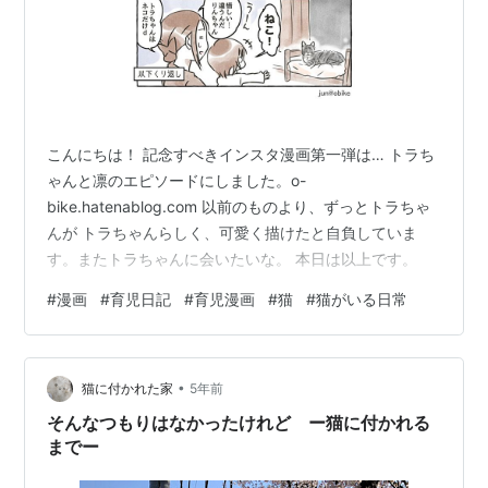
こんにちは！ 記念すべきインスタ漫画第一弾は… トラち
ゃんと凛のエピソードにしました。o-
bike.hatenablog.com 以前のものより、ずっとトラちゃ
んが トラちゃんらしく、可愛く描けたと自負していま
す。またトラちゃんに会いたいな。 本日は以上です。
#
漫画
#
育児日記
#
育児漫画
#
猫
#
猫がいる日常
•
猫に付かれた家
5年前
そんなつもりはなかったけれど ー猫に付かれる
までー