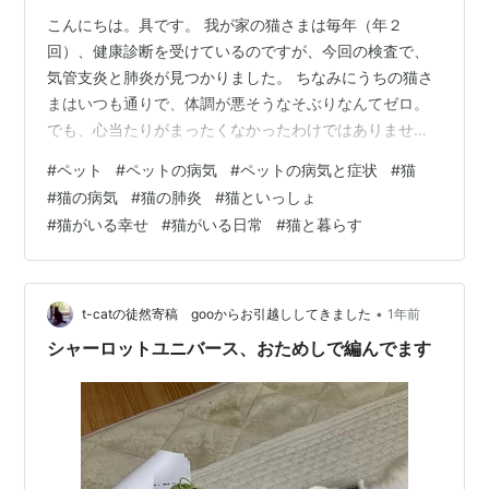
こんにちは。具です。 我が家の猫さまは毎年（年２
回）、健康診断を受けているのですが、今回の検査で、
気管支炎と肺炎が見つかりました。 ちなみにうちの猫さ
まはいつも通りで、体調が悪そうなそぶりなんてゼロ。
でも、心当たりがまったくなかったわけではありませ
ん。私たちとしては「やっぱりなにかあったんだ」と、
#
ペット
#
ペットの病気
#
ペットの病気と症状
#
猫
少し安堵に近い感想を抱いたというが正直な気持ちで
#
猫の病気
#
猫の肺炎
#
猫といっしょ
す。 今回は、猫さまに見つかった、肺炎と気管支炎の治
#
猫がいる幸せ
#
猫がいる日常
#
猫と暮らす
療の経過についてのお話しです。 🐱夏頃から続いていた
咳 プロフィール：猫さま（13才・♀・雑種） 【既往歴】
アトピー（現在も）・膀胱炎・尿路結晶 猫さまはもとも
とアトピー持ちで、皮膚の治療や経過観察で定…
•
t-catの徒然寄稿 gooからお引越ししてきました
1年前
シャーロットユニバース、おためしで編んでます