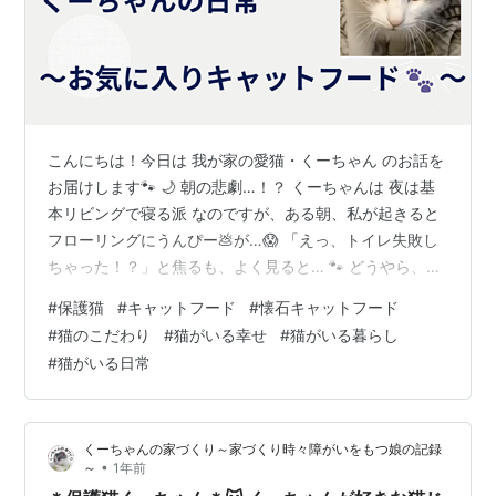
こんにちは！今日は 我が家の愛猫・くーちゃん のお話を
お届けします🐾 🌙 朝の悲劇…！？ くーちゃんは 夜は基
本リビングで寝る派 なのですが、ある朝、私が起きると
フローリングにうんぴー💩が…😱 「えっ、トイレ失敗し
ちゃった！？」と焦るも、よく見ると… 🐾 どうやら、う
んぴー💩の後にふさふさの毛についてしまい、こすりつ
#
保護猫
#
キャットフード
#
懐石キャットフード
けて取ろうとした模様…！💦 朝から くーちゃんのうんぴ
#
猫のこだわり
#
猫がいる幸せ
#
猫がいる暮らし
ー💩掃除 で一日がスタートしたのでした😂 ママ…もうう
#
猫がいる日常
んぴー💩ネタはやめるにゃ！！🐱 🍽 くーちゃんのこだわ
り！キャットフード事情 猫じゃらしもそうですが… 猫に
も味の好み ってありますよね！？ 実家で飼っている ロ
くーちゃんの家づくり～家づくり時々障がいをもつ娘の記録
シアンブル…
•
～
1年前