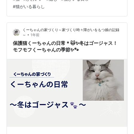
ど、すぐ飽きちゃうことも…💦 でも！！以前、とーって
#
猫がいる暮らし
も気に入った猫じゃらしがあったのにゃ✨その猫じゃら
しについてた玉が最高で、一人遊びもできちゃうの！🎵
気に入りすぎていろんなところに持って行っちゃうか
くーちゃんの家づくり～家づくり時々障がいをもつ娘の記録
ら、 ママがよく探し回ってたにゃ🤣 ないにゃ～
•
～
1年前
～！！！！💦💦 って叫ぶと、ママたちが大捜索し…
保護猫くーちゃんの日常＊🐱✨冬はゴージャス！
モフモフくーちゃんの季節✨🐾