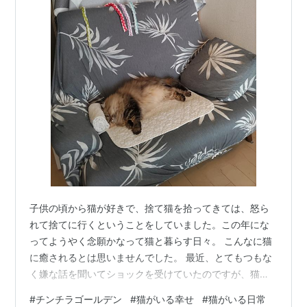
子供の頃から猫が好きで、捨て猫を拾ってきては、怒ら
れて捨てに行くということをしていました。この年にな
ってようやく念願かなって猫と暮らす日々。 こんなに猫
に癒されるとは思いませんでした。 最近、とてもつもな
く嫌な話を聞いてショックを受けていたのですが、猫の
おかげで立ち直れた気がします。 週末は、主がゆっくり
#
チンチラゴールデン
#
猫がいる幸せ
#
猫がいる日常
としているのを感じ取るのか、猫もゆるっとしてます。