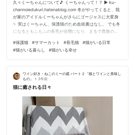
久々くーちゃんについて🎵 くーちゃんって！？ ▶ ku-
channoiedukuri.hatenablog.com 冬がやってくると、我
が家のアイドルくーちゃんがさらにゴージャスに大変身
✨ 実はくーちゃん、保護猫のため血統書はなし。 でも冬
になるともふもふの長毛が全開になり、まるで貴族のよ
うな風格に…！👑🐱 📸 今シーズンも、もっふもふのゴー
#
保護猫
#
サマーカット
#
長毛猫
#
猫がいる日常
ジャス猫になっています！ もふもふだにゃ～！🐾 🐱✨ 長
#
猫がいる暮らし
#
猫がいる幸せ
毛猫の魅力＆デメリット ✨🐾 もふもふな長毛猫、見た目
はゴージャスで触り心地も最高！でも実は、長毛ならで
はのデメリットもあるんです💦 ❄ 長毛猫のデメリット ・
ワイン好き・ねこのミーの庭 パート２「猫とワインと美味し
毛玉ができやすい → こまめなブラッシン…
•
もの」
3年前
猫に癒される日々