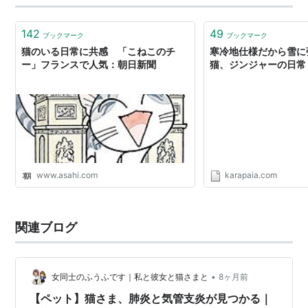
142
49
ブックマーク
ブックマーク
猫のいる日常に共感 「こねこのチ
寒冷地仕様だから雪に
ー」フランスで人気：朝日新聞
猫、ジンジャーの日常
www.asahi.com
karapaia.com
関連ブログ
•
女同士のふうふです｜私と彼女と猫さまと
8ヶ月前
【ペット】猫さま、肺炎と気管支炎が見つかる｜