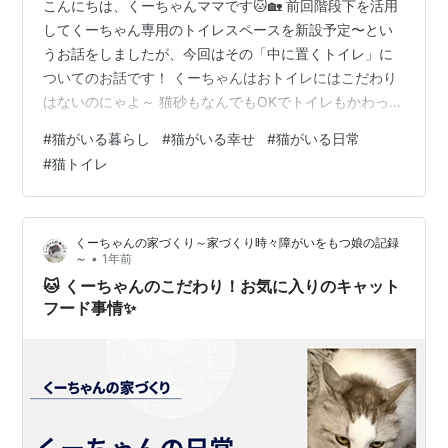
こんにちは、くーちゃんママです🐱🏡 前回階段下を活用
してくーちゃん専用のトイレスペースを新設予定〜とい
うお話をしましたが、今回はその「中に置くトイレ」に
ついてのお話です！ くーちゃんはおトイレにはこだわり
はないのにゃよ～ 猫砂もなんでもOKでトイレもかわって
もすんなり使ってくれる超超助かり猫ちゃんです！！ キ
#
猫がいる暮らし
#
猫がいる幸せ
#
猫がいる日常
ャットフードにはこだわりはありますが…！笑 ku-
#
猫トイレ
channoiedukuri.hatenablog.com 📦 現在使っているトイ
レはアイリスオーヤマの深型タイプ 今のおうちでは、く
ーちゃんのトイレはリビングに設置していて、アイリス
くーちゃんの家づくり～家づくり時々障がいをもつ娘の記録
オーヤマの深型トイレを使っています👇 ▶️ アイリスオ
•
～
1年前
ー…
🐱 くーちゃんのこだわり！お気に入りのキャット
フード事情✨