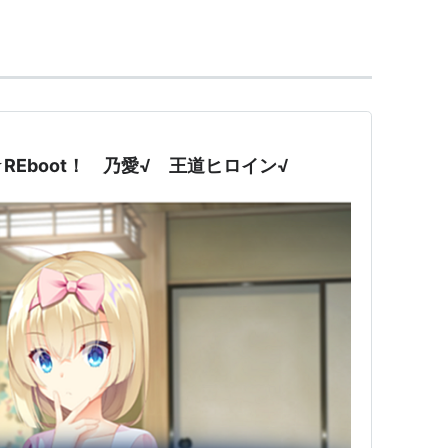
ンチ派
Eboot！ 乃愛√ 王道ヒロイン√