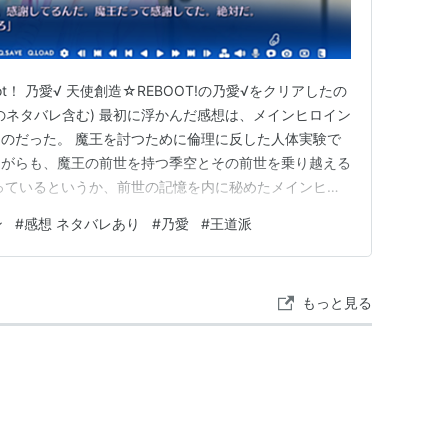
t！ 乃愛√ 天使創造☆REBOOT!の乃愛√をクリアしたの
のネタバレ含む) 最初に浮かんだ感想は、メインヒロイン
のだった。 魔王を討つために倫理に反した人体実験で
ながらも、魔王の前世を持つ季空とその前世を乗り越える
っているというか、前世の記憶を内に秘めたメインヒロ
うなストーリーが主軸になっている(かぐやは除く？)。
ン
#
感想 ネタバレあり
#
乃愛
#
王道派
ロインと比較して段違いで高く(多分、まだやっていな
が、…
もっと見る