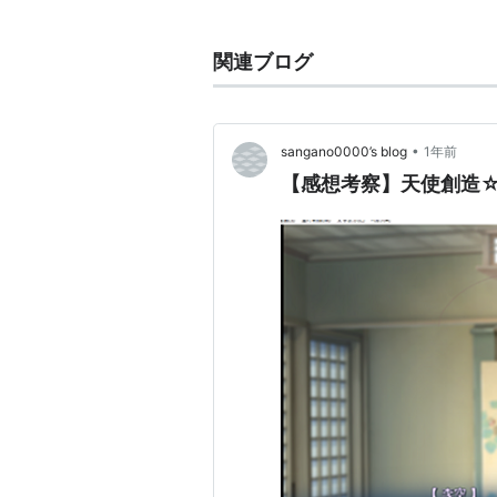
王道派
）
関連ブログ
関連：旗派 おにぎり派 お子様ラ
•
sangano0000’s blog
1年前
【感想考察】天使創造☆R