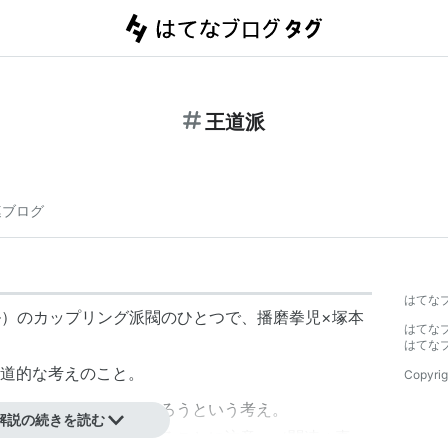
王道派
連ブログ
はてな
ランブル）のカップリング派閥のひとつで、播磨拳児×塚本
はてな
はてな
道的な考えのこと。
Copyrig
ヒロインと結ばれるだろうという考え。
解説の続きを読む
天満もまた主人公であることに注意。（関連→
真・