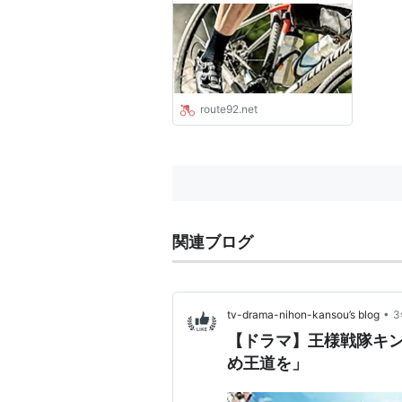
route92.net
関連ブログ
•
tv-drama-nihon-kansou’s blog
【ドラマ】王様戦隊キン
め王道を」