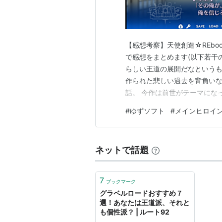
【感想考察】天使創造☆REboo
で感想をまとめます(以下若干
らしい王道の展開だなというも
作られた悲しい過去を背負い
話。 今作は前世がテーマにな
インたちが葛藤を乗り越えるよ
#
ゆずソフト
#
メインヒロイ
前世の可哀想レベルはほかのヒ
い√もあるので何とも言えない
ネットで話題
7
ブックマーク
グラベルロードおすすめ７
選！あなたは王道派、それと
も個性派？ | ルート92