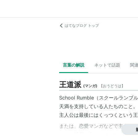
はてなブログ トップ
言葉の解説
ネットで話題
関
王道派
(
マンガ
)
【
おうどうは
】
School Rumble（スクール
天満を支持している人たちのこと。
主人公は最後にはくっつくという王
または、恋愛マンガなどで主人公は
ただし播磨が主人公である以前に、