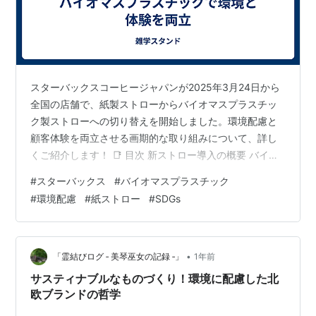
スターバックスコーヒージャパンが2025年3月24日から
全国の店舗で、紙製ストローからバイオマスプラスチッ
ク製ストローへの切り替えを開始しました。環境配慮と
顧客体験を両立させる画期的な取り組みについて、詳し
くご紹介します！ 📑 目次 新ストロー導入の概要 バイオ
マスプラスチック製ストローの特徴 紙ストローの問題点
#
スターバックス
#
バイオマスプラスチック
環境への影響 顧客の反応と評判 スターバックスの環境戦
#
環境配慮
#
紙ストロー
#
SDGs
略 まとめ 新ストロー導入の概要 ■ 新ストロー導入の基
本情報 現行品：紙製ストロー 新製品：バイオマスプラス
チック製ストロー 導入日：2025年3月24日から順次 導
入店舗：全国1991店舗（2025年4月末までに完了予定）
•
「霊結びログ ‐ 美琴巫女の記録 ‐」
1年前
先…
サスティナブルなものづくり！環境に配慮した北
欧ブランドの哲学