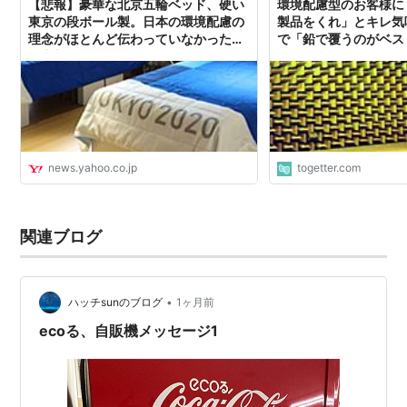
【悲報】豪華な北京五輪ベッド、硬い
環境配慮型のお客様に
東京の段ボール製。日本の環境配慮の
製品をくれ」とキレ気
理念がほとんど伝わっていなかった
で「鉛で覆うのがベス
（安部かすみ） - エキスパート -
Yahoo!ニュース
news.yahoo.co.jp
togetter.com
関連ブログ
•
ハッチsunのブログ
1ヶ月前
ecoる、自販機メッセージ1