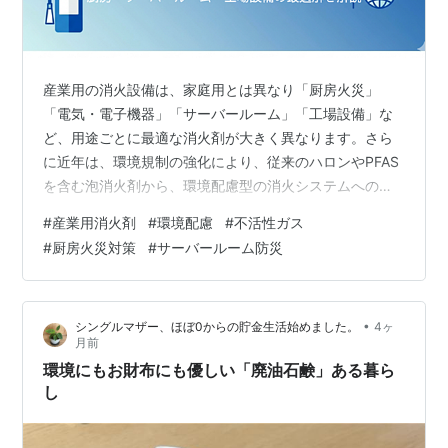
産業用の消火設備は、家庭用とは異なり「厨房火災」
「電気・電子機器」「サーバールーム」「工場設備」な
ど、用途ごとに最適な消火剤が大きく異なります。さら
に近年は、環境規制の強化により、従来のハロンやPFAS
を含む泡消火剤から、環境配慮型の消火システムへの移
行が進んでいます。 本記事では、産業用の主要な消火剤
#
産業用消火剤
#
環境配慮
#
不活性ガス
（厨房用・不活性ガス・CO₂・水ミストなど）の特徴と
#
厨房火災対策
#
サーバールーム防災
環境負荷を比較し、用途別に最適な環境配慮型の選び方
を整理します。 この記事でわかること 産業用消火剤の種
類（厨房・サーバールーム・工場設備） 不活性ガス・水
•
シングルマザー、ほぼ0からの貯金生活始めました。
4ヶ
ミスト・CO₂の環境負荷 PFAS規制と代替技術の最新動向
月前
用途別の最適な環境配慮型消火…
環境にもお財布にも優しい「廃油石鹸」ある暮ら
し