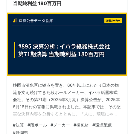
当期純利益 180百万円
静岡市清水区に拠点を置き、60年以上にわたり日本の物
流を支え続けてきた段ボールメーカー、イハラ紙器株式
会社。その第71期（2025年3月期）決算公告が、2025年
6月18日付の官報に掲載されました。本記事では、その堅
実な決算内容を分析するとともに、「人に、環境にやさ
しい」を事業の基本に据え、SDGs経営を力強く推進する
#
決算
#
段ボール
#
メーカー
#
梱包材
#
環境配慮
同社の企業姿勢と今後の展望に迫ります。
#
静岡県