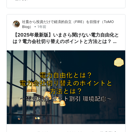
20250331_71_イハラ紙器決算 第71期 決算のポイント
（単位：億円）資産合計: 45.3億円負債合計: 17.9億円純
資産合計: 27.4億円当期純利益: 1.8億円 今回の決算では、
社畜から投資だけで経済的自立（FIRE）を目指す（ToMO
当期純利益として1.8億円という安定した収益を…
•
Blog）
1年前
【2025年最新版】いまさら聞けない電力自由化と
は？電力会社切り替えのポイントと方法とは？ ～
電気料金 セット割引 環境配慮～