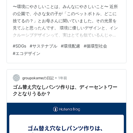
〜環境にやさしいことは、みんなにやさしいこと〜 近所
の公園で、小さな女の子が「このペットボトル、どこに
捨てるの？」とお母さんに聞いていました。その光景を
見てふと思ったんです。 環境に優しいデザインと、イン
クルーシブデザインって、実はとても似ているんじゃな
いかな？😊どちらも「今だけじゃなく未来を考える」
#
SDGs
#
サステナブル
#
環境配慮
#
循環型社会
「誰にでも使いやすい」「無駄がない」──そんな共通点
#
エコデザイン
があるんです。 ♻️ 循環型デザインの優しさ 修理しやすい
ものづくり 🔧壊れたら捨てるのではなく、直して長く使
える工夫。パーツが扱いやすければ、手先が不自由な人
にも優しい。祖父が古い家具を手入れしながら大切に使
•
groupokameの日記
1年前
っていた姿を思い出します。 シェアで…
ゴム替え穴なしパンツ作りは、ディーセントワー
クとなりうるか？