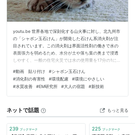
youtu.be 世界各地で深刻化する山火事に対し、北九州市
の「シャボン玉石けん」が開発した石けん系消火剤が注
目されています。この消火剤は界面活性剤の働きで水の
表面張力を弱めるため、水分が土や落ち葉の奥まで浸透
しやすく、一般の住宅火災では水の使用量を17分の1に抑
えられます。また、泡が消えやすく環境への影響が少な
#
動画 貼り付け
#
シャボン玉石けん
いため、従来の化学成分入り消火剤と比べてイネの発芽
#
消化剤の有害性
#
環境配慮
#
環境にやさしい
への影響が少ないことも実証されています。同社は北九
#
水質改善
#
EM研究所
#
大人の宿題
#
新技術
州市消防局との共同開発を経て2007年に本製品を実用化
し、現在はJICAの事業として泥炭火災に悩むインドネシ
アなど海外への普及も進めています。今後の普及に向け
ネットで話題
もっと見る
た最大の課題は価格面です。環…
239
225
ブックマーク
ブックマーク