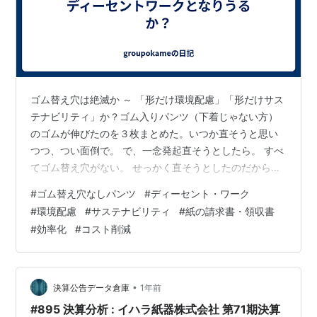
ゴム替え穴は絶滅か ～ 「形だけ環境配慮」「形だけサス
テナビリティ」か？ゴム入りパンツ（下着じゃない方）
のゴムが伸びたのを３枚まとめた。いつか直そうと思い
つつ、つい面倒で。 で、一念発起直そうとしたら。 すべ
てゴム替え穴がない。 せっかく直そうとしたのだから
と、一部縫い目をほどいて交換。 でもこれは、交換を前
#
ゴム替え穴なしパンツ
#
ディーセント・ワーク
提にしていないよね。 交換して長く履いてもらおうとは
#
環境配慮
#
サステナビリティ
#
紙の請求書・領収書
思わないんだ。 それなりの大手企業なので「環境配慮」
#
効率化
#
コスト削減
「サステナビリティ」はうたっているはず。 そことの整
合性はどうなんだろうなぁ。 金のことしか考えていない
と見えるなぁ。 安いパンツなんで、ゴム穴なんて作って
いる場合ではないんです。 伸び…
•
決算公告データ倉庫
1年前
#895 決算分析 : イハラ紙器株式会社 第71期決算