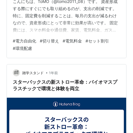
こんにちは、ToMO（@tomo2011_08）です。 資産形成
する際にすぐにでも取り組めるのが、支出の削減です。
特に、固定費を削減することは、毎月の支出が減るわけ
なので、資産形成にとって非常に効果が高いです。 固定
費には、スマホ料金や通信費、家賃、電気料金、ガス料
金、水道料金、サブスク料金などがあります。 電気料金
#
電力自由化
#
切り替え
#
電気料金
#
セット割引
については、一昔前までは東京電力や関西電力といった
#
環境配慮
地域を担当する電力会社に支払っていました。 しかし、
現在では電力自由化され、顧客がサービスや料金を比較
して電力会社を選べるようになりました。 電力自由化と
は、特定の企業しか営めなかった電気事業に多種多様な
•
雑学スタンド
1年前
企業が自由に参入できるよう…
スターバックスの新ストロー革命：バイオマスプ
ラスチックで環境と体験を両立