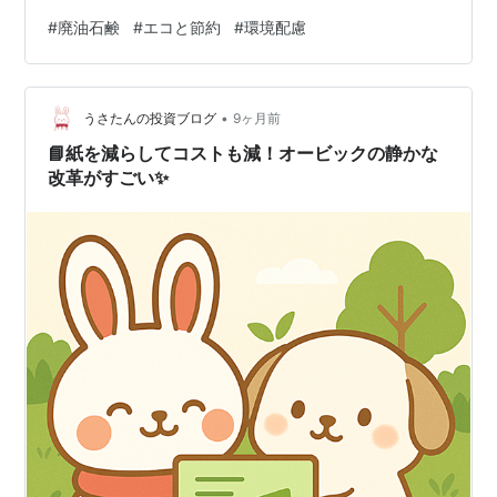
力が非常に高く、食器洗いや洗濯、風呂場などの掃除用
#
廃油石鹸
#
エコと節約
#
環境配慮
として適しており、環境負荷も少ないエコなアイテムで
す。 廃油石鹸の特徴 環境に優しい: 廃油を家庭内でリサ
イクルするため、ゴミが減り、排水溝への油流出を防
•
ぐ。 高い洗浄力: 油汚れに強く、特に換気扇やコンロ周
うさたんの投資ブログ
9ヶ月前
辺、衣服の襟汚れに効果を発揮。 廃油石鹸は高い洗浄力
📘紙を減らしてコストも減！オービックの静かな
を持ちながらも、合成洗剤を含まな…
改革がすごい✨