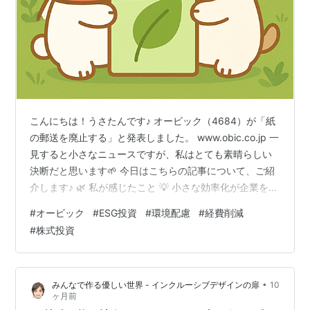
こんにちは！うさたんです♪ オービック（4684）が「紙
の郵送を廃止する」と発表しました。 www.obic.co.jp 一
見すると小さなニュースですが、私はとても素晴らしい
決断だと思います🌱 今日はこちらの記事について、ご紹
介します♪ 🌿 私が感じたこと 💡 小さな効率化が企業を強
くする 🌿 私が感じたこと 多くの企業から届く書類やは
#
オービック
#
ESG投資
#
環境配慮
#
経費削減
がきを見るたびに、「資源がもったいないな」「これ、
#
株式投資
郵送にもお金がかかってるんだろうな」と、思うところ
がありました。 でも同時に、電子化には法律面や株主対
応など、簡単には切り替えられない事情もあるのだろう
•
みんなで作る優しい世界 - インクルーシブデザインの扉
10
と感じていました💦 実際、株主への通知は「会社法」や
ヶ月前
「金融商…