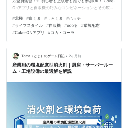
方全員集合！✨ 初心者も上級者も誰でも参加OK！ Coke-
Onアプリと自販機の巧みなコンビネーションとその広告
宣伝攻撃にやられっぱなしの僕。本ブログでも別シリー
#
北極
#
白くま
#
しろくま
#
ハッチ
ズによく、お得だとか便利だとかで、コカ・コーラ社の
#
ライフスタイル
#
自販機
#
ecoる
#
環境配慮
製品やらの紹介にいとまが無い感じになっている。そん
#
Coke-ONアプリ
#
コカ・コーラ
な影響も受けながら、ここに新シリーズを立ち上げるこ
とにした。一番には自分の興味本位さが立っているが、
その後には、なんだろう、少なくとも環境に対する配慮
の気持ちが続いている…
•
Toma（とま）のゲーム日記
2ヶ月前
産業用の環境配慮型消火剤｜厨房・サーバールー
ム・工場設備の最適解を解説