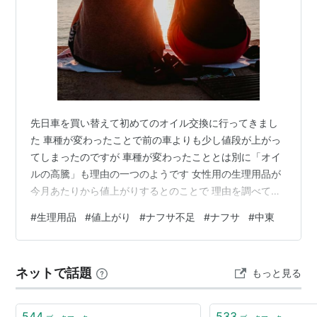
先日車を買い替えて初めてのオイル交換に行ってきまし
た 車種が変わったことで前の車よりも少し値段が上がっ
てしまったのですが 車種が変わったこととは別に「オイ
ルの高騰」も理由の一つのようです 女性用の生理用品が
今月あたりから値上がりするとのことで 理由を調べてみ
るとこちらも ナフサ不足による高騰が理由のようです ナ
#
生理用品
#
値上がり
#
ナフサ不足
#
ナフサ
#
中東
フサはポリプロピレンなどの原料になります 生理用品に
使用されている不織布はポリプロピレンからできている
ため ナフサ不足はポリプロピレン不足となり不織布に影
ネットで話題
もっと見る
響するということです 今回の件で感じたことは 『女性に
とって必ず必要なもの』 なのにそれなりの費用がかかっ
てしまうのか もちろん肌に触…
544
533