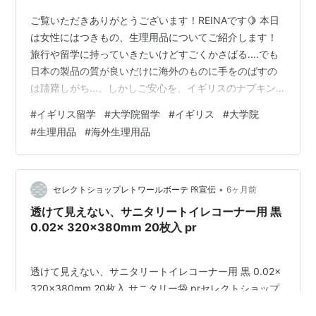
ご覧いただきありがとうございます！REINAです🍋 本日
は女性にはつきもの、生理用品についてご紹介します！
旅行や留学に持っていきたいけどすごくかさばる....でも
日本の製品の質が良いだけに海外のものに手をのばすの
は躊躇しがち...。しかしご安心を、イギリスのナプキン
たちは問題なく使えます！◎ この後詳しく解説していき
#
イギリス留学
#
大学院留学
#
イギリス
#
大学院
ます！！ 目次 品揃え ナプキン 厚み タンポン 鎮痛剤とピ
#
生理用品
#
海外生理用品
ル 品揃え 英語で生理はPeriodと言い、ナプキンはPeriod
PadもしくはSanitary Pad/towel、タンポンはそのまま
Tamponです。 イギリスの生理用品の主力ブランドは
「always」「Bodyfo…
•
セレクトショップレトワールボーテ ㏚宣伝
6ヶ月前
透けて見えない、サニタリートイレコーナー用 黒
0.02× 320×380mm 20枚入 pr