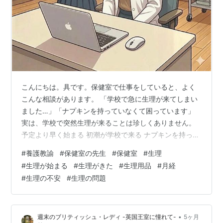
こんにちは。具です。保健室で仕事をしていると、よく
こんな相談があります。 「学校で急に生理が来てしまい
ました…」「ナプキンを持っていなくて困っています」
実は、学校で突然生理が来ることは珍しくありません。
予定より早く始まる 初潮が学校で来る ナプキンを持って
いない こうした状況に戸惑う生徒はとても多いです。 こ
#
養護教諭
#
保健室の先生
#
保健室
#
生理
の記事では、学校で生理が来たときの対処法を、養護教
#
生理が始まる
#
生理がきた
#
生理用品
#
月経
諭の立場から解説します。 💡結論：学校で生理が来た
#
生理の不安
#
生理の問題
ら、まず落ち着いて行動すれば大丈夫 🚽まずはトイレで
落ち着いて確認する 🌼ナプキンがないときの対処法 ①
友達に借りる ②保健室へ行く 🏫保健室で実際によくあ
•
週末のブリティッシュ・レディ -英国王室に憧れて-
5ヶ月
る相談 🩲服に血がついたときの…