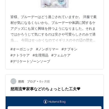
皆様、ブルーデーはどう過ごされていますか。 洋服で素
材が気になるくらいから、ブルーデーや体調に関するケ
アグッズにも深く興味を持つようになりました。それま
ではかろうじて気にするのは安さや可愛らしさのみで適
当…。 今回はせっかくなのでイギリスのその辺の歴史や
製品を一緒に鑑みてみましょう！ とにかく有名で先進的
#
オーガニック
#
ノンポリマー
#
ナプキン
だったのはイギリス発のオーガニックナプキン。ナトラ
#
ナトラケア
#
生理用品
#
フェムケア
ケア。 今でこそ日本でもオーガニックナプキンが既製品
#
デリケートゾーンソープ
として手軽に手に入るようになりました。でもごく最
近。それまでのオーガニック派は布ナプキンを使ってい
たのではないでしょうか。 日本で手に入るポリマー不使
用、かつオーガニックなのは以下ですね。 話…
•
慈雨 ブログ
6ヶ月前
慈雨流💗家事などのちょっとした工夫💗