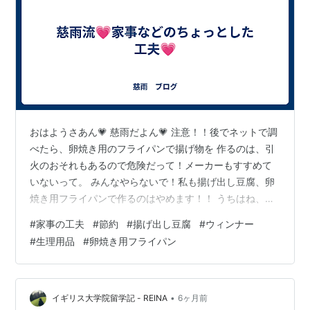
おはようさあん💗 慈雨だよん💗 注意！！後でネットで調
べたら、卵焼き用のフライパンで揚げ物を 作るのは、引
火のおそれもあるので危険だって！メーカーもすすめて
いないって。 みんなやらないで！私も揚げ出し豆腐、卵
焼き用フライパンで作るのはやめます！！ うちはね、実
はね、ウィンナー焼く時も、揚げ出し豆腐作る時も、 卵
#
家事の工夫
#
節約
#
揚げ出し豆腐
#
ウィンナー
焼き用のフライパンを使うよ💗 ウィンナーは、大きなフ
#
生理用品
#
卵焼き用フライパン
ライパンでやるより、後片づけが楽だし、 揚げ出し豆腐
も、大きなフライパンとかでやると、油を大量に使うで
しょ？ 卵焼き用のフライパンだと、小さいから油が少な
くてすむから、 節約にもってこい💗 それに、油の処理
•
イギリス大学院留学記 - REINA
6ヶ月前