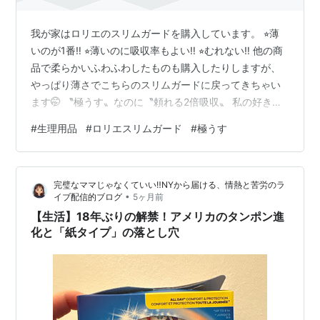
我が家はロリエのスリムガードを購入しています。 ⭐︎薄
いのが1番‼︎ ⭐︎薄いのに吸収率もよい‼︎ ⭐︎むれない‼︎ 他の商
品で柔らかいふわふわしたものも購入したりしますが、
やっぱり薄さでこちらのスリムガードに戻ってきちゃい
ます🤭 〝極うす〟なのに〝頼れる2倍吸収〟 私の好きな
キャッチフレーズ😂👏 薄さ推しです☺️
#
生理用品
#
ロリエスリムガード
#
極うす
完璧なママじゃなくていい‼️NYから届ける、情熱と苦労のラ
•
イブ配信的ブログ
5ヶ月前
【生活】18年ぶりの解禁！アメリカのタンポン進
化と「紙タイプ」の落とし穴