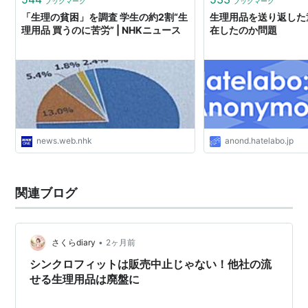
ブックマーク
ブックマーク
「生理の貧困」を調査 学生の約2割“生
生理用品を送り返した
理用品 買うのに苦労” | NHKニュース
在したのか問題
news.web.nhk
anond.hatelabo.jp
関連ブログ
•
さくらdiary
2ヶ月前
シンクロフィットは販売中止じゃない！他社の流
せる生理用品は廃盤に