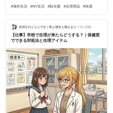
タンポンを購入しました！ 1. 19年前の「悲劇」を乗り越
#
海外生活
#
NY生活
#
駐在妻
#
生理用品
#
快適
えて 実は私、19年前にアメリカのタンポンで紐が切れる
という苦い経験をして以来、「アメリカ製は信用しな
い！」と頑なに避けてきました。 でも、背に腹は代えら
•
れない状況になり、ドラッグストアの棚をじっくり観
女同士のふうふです｜私と彼女と猫さまと
5ヶ月前
察。 そこで手にとった最新のタンポンに、いい意味で裏
【仕事】学校で生理が来たらどうする？｜保健室
切られたんです！ …
でできる対処法と生理アイテム