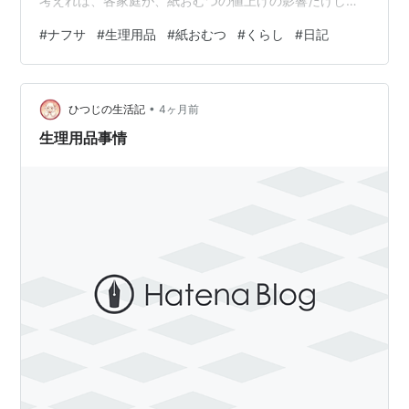
考えれば、各家庭が、紙おむつの値上げの影響だけしか
受けない、生理用品の値上げの影響だけしか受けないと
#
ナフサ
#
生理用品
#
紙おむつ
#
くらし
#
日記
いうわけではない。赤ちゃんを育てる家庭のほとんど
は、赤ちゃん用の紙おむつと育てているお母さんの生理
用品が必要だし、お年寄りがいる家庭でも、大人用の紙
•
おむつと介護者の生理用品が必要な家庭だってあるから
ひつじの生活記
4ヶ月前
ダブルパンチだ。 いや待てよ、赤ちゃんとお年寄りと閉
生理用品事情
経していない女性のいる家庭だって考えられる。…