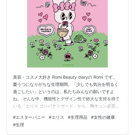
美容・コスメ大好き Romi Beauty diaryの Romi です。
憂うつになりがちな生理期間。「少しでも気分を明るく
過ごしたい」というのは、私たちみんなの願いですよ
ね。 そんな中、機能性とデザイン性で絶大な支持を得て
いる「エリス コンパクトガード」から、胸キュン必至の
限定デザインが登場しました‼️ ファッショニスタな人気
#
エスターバニー
#
エリス
#
生理用品
#
女性の健康
キャラクター「エスターバニー（Esther Bunny）」との
#
生理
初コラボデザインについて、その魅力とこだわりを詳し
くレビューします。 目次 エリス コンパクトガードが選