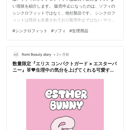
い現状を紹介します。 販売中止になったのは、ソフィの
シンクロフィットではなく、他社製品です。 シンクロフ
ィットは現在も生産されており販売中止ではない マツモ
トキヨシなどのドラッグストアや一部スーパーで販売中
#
シンクロフィット
#
ソフィ
#
生理用品
確実に手に入れるならAmazonや楽天市場などの通販が便
利 ソフィ Sofy 【ナプキンにプラスする新習慣! 】 シン
クロフィット 多い日の昼用 96コ入【吸収力をプラスオ
•
ン】【トイレに流せて便利】【まとめ買いパック】 ソフ
Romi Beauty diary
2ヶ月前
ィ Amazon ■ソフィ「シンクロフィット」は販売中止？
数量限定『エリス コンパクトガード × エスターバ
現在の状況…
ニー』🐰💖生理中の気分を上げてくれる可愛すぎ
るデザイン2026年6月1日発売