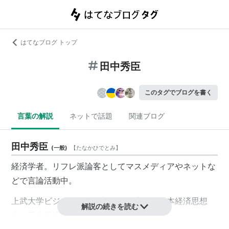
はてなブログ トップ
田中秀臣
このタグでブログを書く
言葉の解説
ネットで話題
関連ブログ
田中秀臣
(
一般
)
【
たなかひでとみ
】
経済学者。リフレ派論客としてマスメディアやネットな
どで言論活動中。
上武大学ビジネス情報学部教授。専門は日本経済思想
解説の続きを読む
史、日本経済論。1961年生まれ。