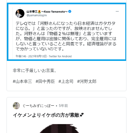
論がまるで分っていない」
非常に手厳しいお言葉。
#
山本幸三
#
田中秀臣
#
上念司
#
河野太郎
•
ぐーちみずにっぽー
5年前
イケメンよりイケボの方が素敵💕