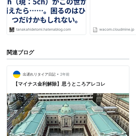
tanakahidetomi.hatenablog.com
wacom.cloudmine.jp
関連ブログ
•
出遅れリタイア日記
2年前
【マイナス金利解除】思うところアレコレ