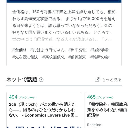
金価格は、150円前後の下降と上昇を繰り返しても、相変
わらず高値安定状態である。 まさか1gで15,000円を超え
る日が来ようとは、誰も思っていなかっただろう。金の
好きなＣ国が買いまくっているせいもある。 ところで、
世の中には「経済学者」なる人々が沢山いるし、「ノー
ベル経済学賞」という賞まである。けれど、彼らのおか
#
金価格
#
おはよう寺ちゃん
#
田中秀臣
#
経済学者
げで、株価暴落や高騰、不況ないし大恐慌、異常なバブ
#
先を読む能力
#
高校無償化
#
前原誠司
#
維新の会
ルなどを予測したり防いだりは、できた試しがない。そ
れらに対する事後解説はできるけれど、先々起こること
を防ぐ知識やスキルはないみたいだ。 時々、数年前まで
ネットで話題
もっと見る
日記を見返すことがある。 日記、と言っても、Excel
sheetの１つのタブに１…
494
465
ブックマーク
ブックマーク
2ch（現：5ch）がこの世から消えた
「報復除外」韓国政府
ら……。困るのはひとつだけかもしれ
策をやめられない理由
ない。 - Economics Lovers Live 田中
経済学
秀臣のブログ
Redmine