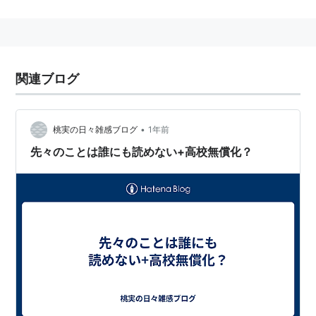
韓流好きでもあり、「
最後の『冬ソナ』論
」を著してい
る。
ネットでのハンドルとして田中秀臣、韓流好きなリフレ
派、韓リフなどを使用。
関連ブログ
同氏のブログ「Economics Lovers Live」
http://d.hatena.ne.jp/tanakahidetomi/
•
桃実の日々雑感ブログ
1年前
先々のことは誰にも読めない+高校無償化？
[注意]
読みは「ひでおみ」ではなく「ひでとみ」の模様。