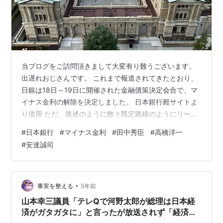
当ブログをご訪問頂きまして大変有り難うございます。
出遅れおじさんです。 これまで報道されてきたとおり、
日銀は18日～19日に開催された金融債策決定会合で、マ
イナス金利の解除を決定しました。 日本銀行殿サイトよ
り借用 ただ、後述のように散々既定路線のようにリーク
報道が蔓延し、既に市場も「織り込み」済みだったよう
#
日本銀行
#
マイナス金利
#
田中秀臣
#
高橋洋一
で、むしろ株価は上昇、日経平均は40,000円を僅かです
#
安達誠司
が上回りました。
https://www.boj.or.jp/mopo/mpmdeci/mpr_2024/k240
319a.pdf 主な決定事項は以下の4点でした。 (1)金融市場
調節方針：無担保コールレートを0.0～0.1%とする…
•
事実を整える
5年前
山本幸三議員「テレQで河野太郎が総理は日本経
済がガタガタに」と言ったが放送されず「経済理