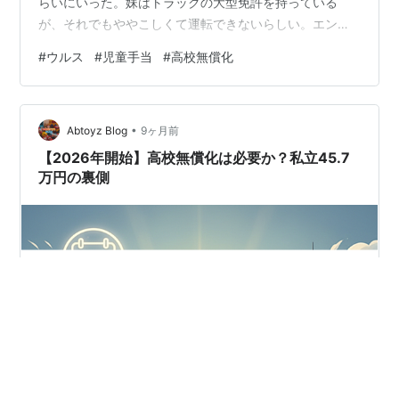
らいにいった。妹はトラックの大型免許を持っている
が、それでもややこしくて運転できないらしい。エンジ
ンだけかけてもらったが、すごいいい音だった。 妹はゲ
#
ウルス
#
児童手当
#
高校無償化
レンデ乗ってるし、やはり経営者はすごいな。勝手に買
ってくるのがすごいｗ 勤務医では美容にでもいかないと
買えないわｗ news.yahoo.co.jp 抜粋。 『倉田さんはこ
•
の件を報じたニュース記事を引用し、「『子どもがいる
Abtoyz Blog
9ヶ月前
家庭』『いない家庭』で、現金給付という形で大きな差
【2026年開始】高校無償化は必要か？私立45.7
をつけることには賛成でき…
万円の裏側