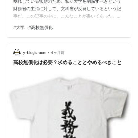
割れしている状態のため、私立大学を削減すべきという
財務省の主張に対して、文科省が反発しているという記
事だ。この記事の中に、こんなことが書いてあった。
『一部の私立大では、足し算や引き算などの授業が行わ
#
大学
#
高校無償化
れている実情もあり、高等教育の在り方が問われる事態
となっている。』 ちょ、ちょっと待って。理工系の学部
で高校物理の授業をやっているという話は、何年か前に
•
大学の先生から聞いたことがあったけど（それしてから
y-blog’s room
4ヶ月前
じゃないと大学の授業にならんらしい💦）、足し算引き
高校無償化は必要？求めることとやめるべきこと
算って、それ小学校で習うじゃん。…