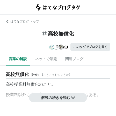
はてなブログ トップ
高校無償化
このタグでブログを書く
言葉の解説
ネットで話題
関連ブログ
高校無償化
(
社会
)
【
こうこうむしょうか
】
高校授業料無償化
のこと。
授業料以外も含む完全無償化を求める意見もある。
解説の続きを読む