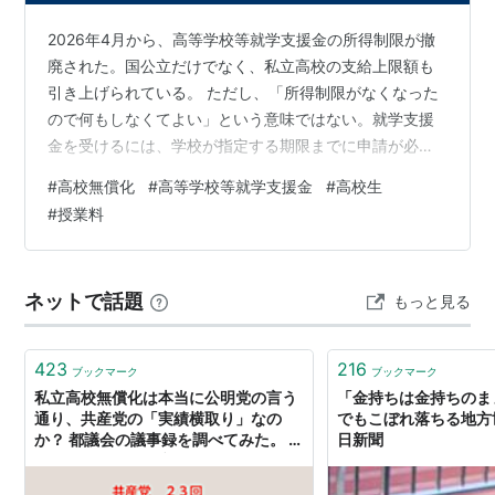
2026年4月から、高等学校等就学支援金の所得制限が撤
廃された。国公立だけでなく、私立高校の支給上限額も
引き上げられている。 ただし、「所得制限がなくなった
ので何もしなくてよい」という意味ではない。就学支援
金を受けるには、学校が指定する期限までに申請が必要
で、申請しない場合は授業料を納める必要がある。 この
#
高校無償化
#
高等学校等就学支援金
#
高校生
記事では、2026年7月18日時点の文部科学省と都道府県
#
授業料
の公式案内を基に、対象者、支給上限、申請方法、高校
生等奨学給付金との違いを整理する。 この記事の要点
2026年4月から、就学支援金の保護者等の所得制限は撤
ネットで話題
もっと見る
廃された 支給上限は、公立高校全日制等が年11万8,800
円、私立高校全日制等が…
423
216
ブックマーク
ブックマーク
私立高校無償化は本当に公明党の言う
「金持ちは金持ちのま
通り、共産党の「実績横取り」なの
でもこぼれ落ちる地方世
か？ 都議会の議事録を調べてみた。 -
日新聞
ichiro-jeffreyのブログ