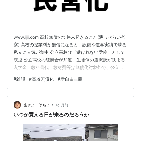
www.jiji.com 高校無償化で将来起きること(薄っぺらい考
察) 高校の授業料が無償になると、設備や進学実績で勝る
私立に人気が集中 公立高校は「選ばれない学校」として
衰退 公立高校の統廃合が加速、生徒側の選択肢が狭まる
入学金、教科書代、教材費等は無償化対象外で、公立よ
り私立の方が高額 浮いた授業料分を富裕層は塾などの学
#
雑談
#
高校無償化
#
新自由主義
校外教育に投資、貧困層ほど不利という格差は変わらず
学校教育が平等（無償）になるほど、学校外での教育投
資の差が学力や進路の差に結びつく 公立高校が減って私
•
立高校にシフトするなら、公費を使いつつも教育の民営
生きよ 堕ちよ
9ヶ月前
化、トータルでは小さな政府が進む 学習塾業界にとって
いつか買える日が来るのだろうか‥
はオイシイ展開 …