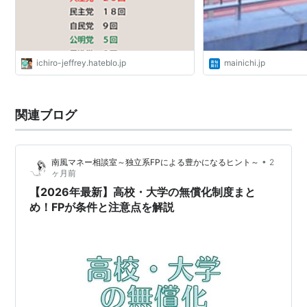
ichiro-jeffrey.hateblo.jp
mainichi.jp
関連ブログ
•
南風マネー相談室～独立系FPによる豊かになるヒント～
2
ヶ月前
【2026年最新】高校・大学の無償化制度まと
め！FPが条件と注意点を解説