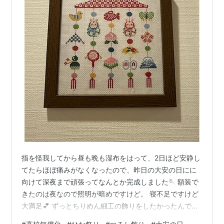
指を怪我してから昼も晩も湿布をはって、2日ほど安静し
てたらほぼ痛みがなくなったので、昨日の大安の日にに
向けて深夜まで頑張ってなんとか完成しました🪡 額装で
きたのは夜なので照明が暗めですけど。 寝不足ですけど
大満足💕 ずっとちりめん細工の飾りをしたかったんで
す。クロスステッチで夢が叶えて嬉しい☺️ 今年は数日し