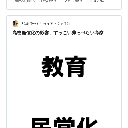
#
高校無償化
#
ひな祭り
#
つるし飾り
#
大安の日
か飾れませんけど、来年のひな祭りが楽しみ🌸 次はミモ
ザを刺したいと思います🌼
•
33老後セミリタイア
7ヶ月前
高校無償化の影響、すっごい薄っぺらい考察