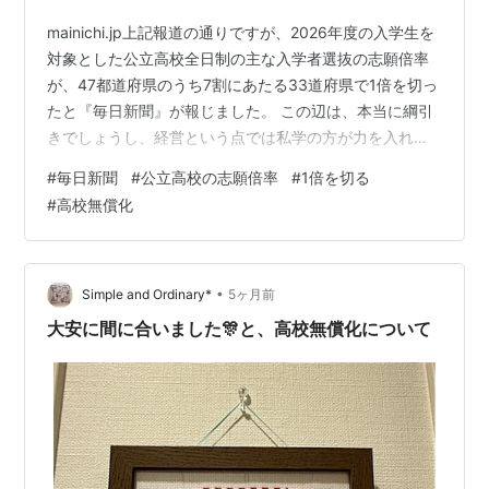
mainichi.jp上記報道の通りですが、2026年度の入学生を
対象とした公立高校全日制の主な入学者選抜の志願倍率
が、47都道府県のうち7割にあたる33道府県で1倍を切っ
たと『毎日新聞』が報じました。 この辺は、本当に綱引
きでしょうし、経営という点では私学の方が力を入れる
でしょうから、高校無償化の影響だけで図ることは難し
#
毎日新聞
#
公立高校の志願倍率
#
1倍を切る
いのでしょうね。
#
高校無償化
•
Simple and Ordinary*
5ヶ月前
大安に間に合いました🎊と、高校無償化について