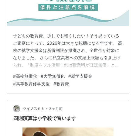
子どもの教育費、少しでも軽くしたい！そう思っている
ご家庭にとって、2026年は大きな転機になる年です。 高
校の就学支援金は所得制限が撤廃され、全世帯が対象に
なりました。 さらに私立高校への支給上限額も引き上げ
られ、「制度をフル活用すれば授業料がほぼ無償」とい
うご家庭も増えています。 大学では、3人以上の子ども
#
高校無償化
#
大学無償化
#
就学支援金
を持つ多子世帯を対象に、所得制限なしの無償化が2025
#
高等教育修学支援
#
教育費
年からスタートしています。 ただし、どの制度も申請し
なければ1円ももらえません。制度があることを知らずに
損をしているケースも多いのが現実です。 この記事で
は、高校・大学それぞれの無償化制度を、FPの視点で条
•
ツイノスミカ
3ヶ月前
件・金額・注意点まで整理してお…
四則演算は小学校で習います