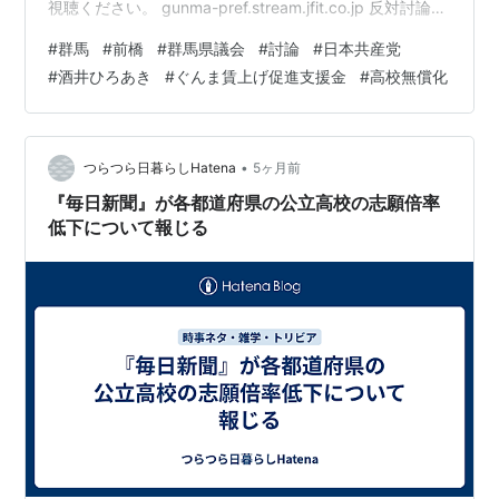
視聴ください。 gunma-pref.stream.jfit.co.jp 反対討論
（全文） 日本共産党の酒井宏明です。会派を代表して通
#
群馬
#
前橋
#
群馬県議会
#
討論
#
日本共産党
告してあります議案について、反対の立場から討論いた
#
酒井ひろあき
#
ぐんま賃上げ促進支援金
#
高校無償化
します。 最初に、第５７号議案、一般会計補正予算につ
いてです。ぐんま賃上げ促進支援金を３月からの最低賃
金引き上げに対応すべく１０億円余を計上したことは評
価できます。しかし、TUMOぐんま開設に伴うGメッセ
•
つらつら日暮らしHatena
5ヶ月前
群…
『毎日新聞』が各都道府県の公立高校の志願倍率
低下について報じる