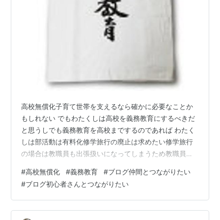
高校無償化子育て世帯を支えるなら確かに必要なことか
もしれない でもわたくしは高校を義務教育にするべきだ
と思うしでも義務教育を高校までするのであれば わたく
しは部活動は有料化修学旅行の廃止は求めたい修学旅行
の場合は教職員も出張扱いになってしまうため教職員の
労働負担解消にもなる 義務教育 筆で書いた文字Tシャツ
#
高校無償化
#
義務教育
#
ブログ仲間とつながりたい
価格: 2400 円楽天で詳細を見る 高校無償化必要かどうか
#
ブログ初心者さんとつながりたい
だけど学んで社会に出てしっかり活躍していくために新
調になるべきことですね。