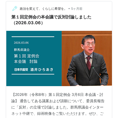
•
政治を変えて、くらしに希望を。
5ヶ月前
第１回定例会の本会議で反対討論しました
（2026.03.06）
【2026年（令和8年）第１回定例会 3月6日 本会議・討
論】 通告してある議案および請願について、委員長報告
に「反対」の立場で討論しました。群馬県議会インター
ネット中継で、録画映像をご覧いただけます。ぜひ、ご