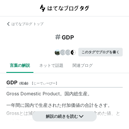
はてなブログ トップ
GDP
このタグでブログを書く
言葉の解説
ネットで話題
関連ブログ
GDP
(
社会
)
【
じーでぃーぴー
】
Gross Domestic Product。
国内総生産
。
一年間に国内で生産された付加価値の合計をさす。
Grossとは減価償却などの固定資本減耗を含めた値、と
解説の続きを読む
いう意味で国内純生産と区別される。