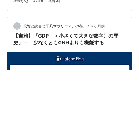
#
豊かさ
#
GDP
#
貧困
上初めて、その多くが、飢餓の恐怖から、 なんとか脱し
てはいるのです。 日本も、江戸後期の一人当たりGDP
は、 現在の水準の15分の1以下であったと推計されてい
•
ます。 現代日本の一人当たりGDPは約3万5000ドルから
投資と読書と平凡サラリーマンの私。
4ヶ月前
4万ドルでしょうか。 かつては、大名でさえ、エアコ…
【書籍】「GDP ＜小さくて大きな数字〉の歴
史」～ 少なくともGNHよりも機能する
「GDP ＜小さくて大きな数字〉の歴史」＜感想＞国内総
生産（Gross Domestic Product）つまりGDPの歴史とこ