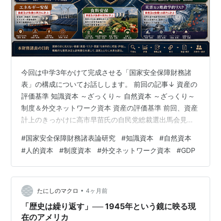
今回は中学3年かけて完成させる「国家安全保障財務諸
表」の構成についてお話しします。 前回の記事↓ 資産の
評価基準 知識資本 ～ざっくり～ 自然資本 ～ざっくり～
制度＆外交ネットワーク資本 資産の評価基準 前回、資産
計上のきっかけに高市早苗氏の自民党総裁選出馬会見で
触れていた経済力・技術力・防衛力・人材力・情報力・
#
国家安全保障財務諸表論研究
#
知識資本
#
自然資本
外交力を参考としていると書きましたが、それだけでは
#
人的資本
#
制度資本
#
外交ネットワーク資本
#
GDP
非常に弱いと感じて、様々な資料を調べました。 その結
果、世界銀行の「国富はどこにあるのか？」に行きつき
ました。これとその関連文書には、国家の資産は 生産資
本（知識資本・GDP） 自然資本（埋蔵資源） 人的資本
•
たにしのマクロ
4ヶ月前
（人材力） 制度資本（外交…
「歴史は繰り返す」── 1945年という鏡に映る現
在のアメリカ