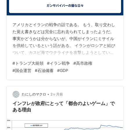
メディア:
単行本
購入
: 19人
クリック
: 388回
この商品を含むブログ (28件) を見る
アメリカとイランの戦争の話である。 もう、取り交わし
た覚え書きなどは完全に忘れ去られてしまったようだ。
参考資料
事実かどうかは分からないが、中国がイランにミサイル
を供給しているという話がある。 イランがロシアと結び
国内総生産 -
Wikipedia
ついて、カスピ海でウクライナを攻撃しようとしている
という情報もある。 事実なら、ロシア・ウクライナ戦争
関連キーワード
#
トランプ大統領
#
イラン戦争
#
高市政権
とアメリカ・イラン戦争が合体してしまう。 そして、ホ
#
国会運営
#
石油備蓄
#
GDP
ルムズ海峡だけでなく、紅海の航路も塞がれ、更にカス
リスト::経済関連
ピ海にも戦火がひろがりつつあるという状況だ。 そし
リスト::指標
て、サウジアラビア主導で、中東で海洋防衛の多国籍連
合が結成されたというニュースもあった。 つまり、トラ
•
たにしのマクロ
2ヶ月前
ンプが始めた戦争は、周辺諸国を巻き込ん…
インフレが政府にとって「都合のよいゲーム」で
ある理由