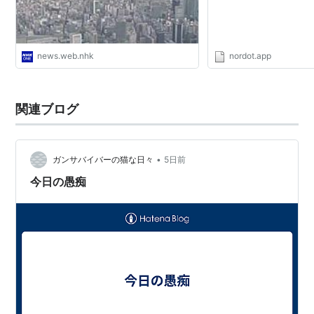
5
フランス
206.60
（1ドル＝80円で円に換算）
news.web.nhk
nordot.app
関連ブログ
GDPとは何か―経済統計の見方・
考え方
作者:
武野秀樹
•
ガンサバイバーの猫な日々
5日前
出版社/メーカー:
中央経済社
発売日:
2004/03
今日の愚痴
メディア:
単行本
購入
: 1人
クリック
: 1,124回
この商品を含むブログ (3件) を見る
日経新聞の数字がわかる本
作者:
小宮一慶
出版社/メーカー:
日経BP
発売日:
2009/08/06