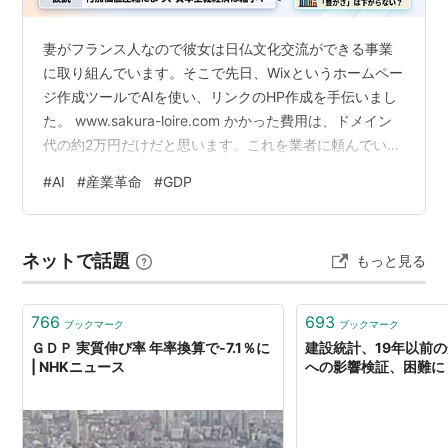
概念は使われず、国民総所得GNIとして計算されてい
る。
妻がフランス人なので彼女は日仏文化交流ができる事業
に取り組んでいます。そこで先日、Wixというホームペー
生産された付加価値は全て誰かの所得となる。よって国
ジ作成ツールでAIを使い、リンクのHP作成を手伝いまし
内総生産は家計・企業・政府の所得合計と一致する。ま
た。 www.sakura-loire.com かかった費用は、ドメイン
た、逆に考えれば所得は全て誰かの支出である。よって
代の約2万円だけだと思います。これを業者に頼んでいれ
国内総生産は消費・投資・純輸出の合計と一致する。こ
ば、最低でも10万円はとられたと思います。わたしにと
#
AI
#
産業革命
#
GDP
れを三面等価の原則とよぶ。
っては安くできてよかったです。 でも冷静に考えると、
日本経済は10万円の売上を失っています。日本人がみん
世界GDP 国別順位（2010年）
なAIを使って、自分で物事を完結できるようになれば、
ネットで話題
もっと見る
日本の売上が下がり、日本のGDPも下がることになりま
す。 そこで、仮説としてAIの普及により経済が縮小し、
ランキング
国名
兆円
資本…
766
693
1
アメリカ
1,172.62
ブックマーク
ブックマーク
ＧＤＰ 実質伸び率 年率換算で‐7.1％に
建設統計、19年以前の
2
中国
470.26
| NHKニュース
への影響検証、困難に 
3
日本
436.71
4
ドイツ
265.25