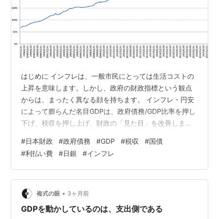
はじめに インフレは、一般市民にとっては生活コストの
上昇を意味します。しかし、政府の財政指標という観点
からは、まったく異なる顔を持ちます。 インフレ・円安
によって膨らんだ名目GDPは、政府債務/GDP比率を押し
下げ、税収を押し上げ、財政の「見た目」を改善しま
す。 本記事では、この構造を3本のチャートから読み解
#
日本財政
#
政府債務
#
GDP
#
税収
#
国債
き、その裏に潜む「先送りされたコスト」を明らかにし
#
利払い費
#
日銀
#
インフレ
ます。 ① 政府債務/GDPの低下：インフレが分母を押し
上げた 政府債務/GDP 第1のチャートは、日本の政府債
務/GDPの長期推移です。1997年に約70%だった比率は、
デフレ・低成長の時代を経て、2020年には約220%まで
•
複式の眼
3ヶ月前
急上昇しまし…
GDPを動かしているのは、支出側である