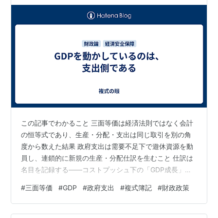
この記事でわかること 三面等価は経済法則ではなく会計
の恒等式であり、生産・分配・支出は同じ取引を別の角
度から数えた結果 政府支出は需要不足下で遊休資源を動
員し、連鎖的に新規の生産・分配仕訳を生むこと 仕訳は
名目を記録する——コストプッシュ下の「GDP成長」を
実質拡大と読むのは取り違え この記事の仕訳が見せるも
#
三面等価
#
GDP
#
政府支出
#
複式簿記
#
財政政策
の 政府が1億円の公共事業を発注する——その1件の取引
を起点に、生産・分配・支出の3側面に同時に仕訳が立つ
姿を追います。その後、賃金として分配された資金が次