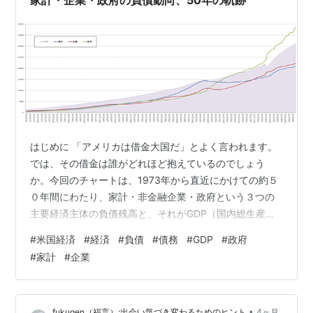
家計・企業・政府の負債動向、50年の軌跡
債務/GDP比率 ~…
はじめに 「アメリカは借金大国だ」とよく言われます。
では、その借金は誰がどれほど抱えているのでしょう
か。今回のチャートは、1973年から直近にかけての約５
０年間にわたり、家計・非金融企業・政府という３つの
主要経済主体の負債残高と、それがGDP（国内総生産）
に対してどのくらいの規模かを可視化したものです。 チ
#
米国経済
#
経済
#
負債
#
債務
#
GDP
#
政府
ャート①：負債の絶対額の推移 各経済主体の負債とGDP
#
家計
#
企業
第1のチャートでは、GDP（薄紫の面グラフ）を背景に、
家計（青）・企業（赤）・政府（緑）の負債を折れ線で
示しています。 全体を通じて言えることは、3者すべて
•
fukugen（福言）:出会い気づき変わるためのヒント
4ヶ月