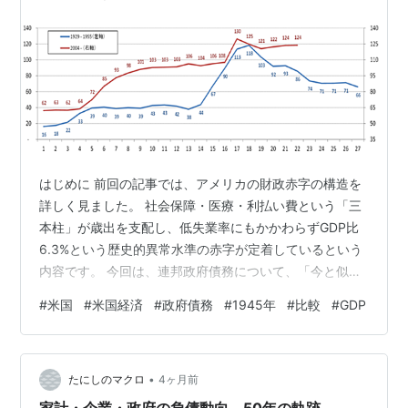
はじめに 前回の記事では、アメリカの財政赤字の構造を
詳しく見ました。 社会保障・医療・利払い費という「三
本柱」が歳出を支配し、低失業率にもかかわらずGDP比
6.3%という歴史的異常水準の赤字が定着しているという
内容です。 今回は、連邦政府債務について、「今と似た
状況が過去にあったのか？」について書いてみたいと思
#
米国
#
米国経済
#
政府債務
#
1945年
#
比較
#
GDP
います。 この問いへの答えは、意外なほど明確に存在し
ており、1945年、第二次世界大戦終結直後のアメリカで
す。第二次世界大戦後の1945年とコロナ禍との闘いの
•
2020年を起点として、比較してみたいと思います。 チャ
たにしのマクロ
4ヶ月前
ート1：「あの時」と「今」の負債水準は同じだった 連邦