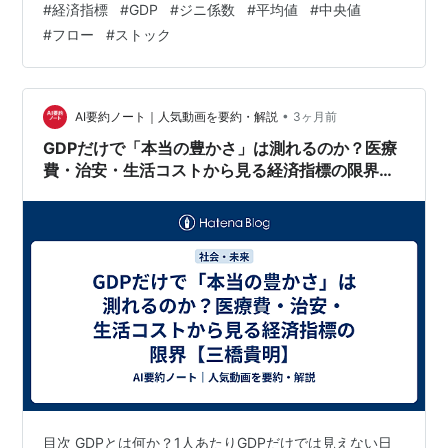
#
経済指標
#
GDP
#
ジニ係数
#
平均値
#
中央値
態を完全に表す指標は存在しません。しかし、GDP、一
#
フロー
#
ストック
人当たりGDP、賃金、株価、政府債務、人口動態などを
総合的に見ることで、日本の現在地はかなり鮮明に見え
てきます。 本稿では国際比較を行うため、主にドル建て
のデータを使用します。現在の日本は円安の影響を強く
•
AI要約ノート｜人気動画を要約・解説
3ヶ月前
受けているため、ドル換算では以前より…
GDPだけで「本当の豊かさ」は測れるのか？医療
費・治安・生活コストから見る経済指標の限界
【三橋貴明】
目次 GDPとは何か？1人あたりGDPだけでは見えない日