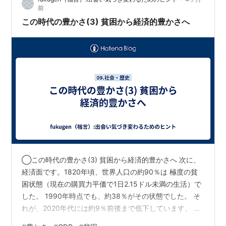
の負債がGDPとともに右肩上がりで増加し続けていると
前
いう事実です。 しかし、増え…
この時代の豊かさ(3) 貧困から経済的豊かさへ
◯この時代の豊かさ(3) 貧困から経済的豊かさへ 次に、
経済面です。1820年頃、世界人口の約90％は 極度の貧
困状態（現在の購買力平価で1日2.15ドル未満の生活）で
した。 1990年時点でも、約38％がその状態でした。 そ
れが、2020年代には約9％前後まで低下しています。 人
類の歴史は、大半が飢えとの戦いでしたが、 私たちは史