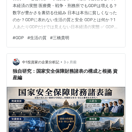
本経済の実態 医療費・戦争・刑務所でもGDPは増える？
数字が豊かさを裏切る仕組み 日本は本当に貧しくなった
のか？GDPに表れない生活の質と安全 GDPとは何か？1
人あたりGDPだけでは見えない日本経済の実態 ✅ GDPは
国の経済規模を知るうえで重要な指標ですが、これだけ
#
GDP
#
生活の質
#
三橋貴明
で幸福度や生活の豊かさを判断することはできません。
✅ 1人あたりGDPは価格や為替、人口の影響を受けるた
め、順位の数字だけで日本経済の実態を決めつけるのは
•
注意が必要です。 ✅ デフレで価格が下がると、実際には
中1投資家の企業分析記
3ヶ月前
生産やサービスが存在していても、GDP上は低く見えや
独自研究：国家安全保障財務諸表の構成と根拠 資
すくなります…
産編