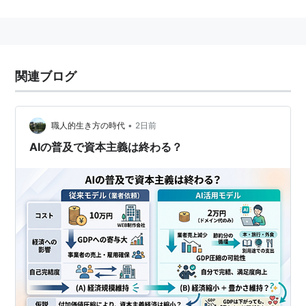
日本では、
内閣府
経済社会総合研究所が作成、公表して
いる。
「市場価格を基準」とするので、客観的測定が困難なも
のは加算対象としない。
関連ブログ
たとえば、公害による被害、主婦の家事労働などはGDP
にふくまれない。
•
職人的生き方の時代
2日前
「一年間に国内で…」とは、その国内で行われた生産活
AIの普及で資本主義は終わる？
動を対象にすることを意味する。
つまり、海外企業の在日支店の生産活動も日本のGDP算
出対象となる。一方、日本人アーティストが一週間、海
外コンサートであげた収益は、日本のGDPには含まな
い。一方国民総生産というときは国内居住者による生産
活動を対象とする。つまり国内企業の海外支店での生産
活動が含まれる。これが「GDP」と「GNP」に乖離が
生じる要因となる。なお現在では国民総生産GNPという