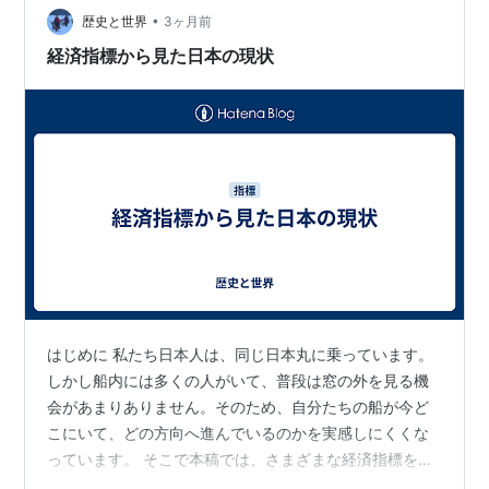
•
の消費を生み、遊休資源を動員して新たな生産・分配の
歴史と世界
3ヶ月前
仕訳を発生させる連鎖を見たうえで、最後に同じ仕訳が
経済指標から見た日本の現状
名目と実質でどう違って見えるかを確…
はじめに 私たち日本人は、同じ日本丸に乗っています。
しかし船内には多くの人がいて、普段は窓の外を見る機
会があまりありません。そのため、自分たちの船が今ど
こにいて、どの方向へ進んでいるのかを実感しにくくな
っています。 そこで本稿では、さまざまな経済指標を用
いて現在の日本を俯瞰してみたいと思います。 経済の実