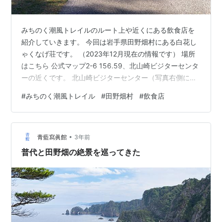
みちのく潮風トレイルのルート上や近くにある飲食店を
紹介していきます。 今回は岩手県田野畑村にある白花し
ゃくなげ荘です。 （2023年12月現在の情報です） 場所
はこちら 公式マップ2-6 156.59、北山崎ビジターセンタ
ーの近くです。 北山崎ビジターセンター（写真右側に写
っている建物）から駐車場に向かって歩いて行くと北山
#
みちのく潮風トレイル
#
田野畑村
#
飲食店
崎レストハウスがあります。その隣です。 右側に少し写
っているのが北山崎レストハウス。 こちらは民宿も経営
しており、食堂は建物入って右にあります。 現在メニュ
•
ーは磯ラーメンと磯釜めしの2品のみ。 昭和48年の創業
青藍寫眞館
3年前
当時から提供され続けている名物の磯釜めし￥1500。 よ
普代と田野畑の絶景を巡ってきた
く混ぜて頂…