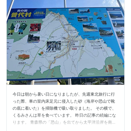
今日は朝から暑い日になりましたが、先週東北旅行に行
った際、車の室内床足元に侵入した砂（海岸や恐山で靴
の底に着いた）を掃除機で吸い取りました。 その横で、
くるみさんは草を食べています。 昨日の記事の続編にな
ります。 青森県の「恐山」を出てから太平洋沿岸を南下
し、八戸市から三陸道（無料区間）に乗り岩手県に入り