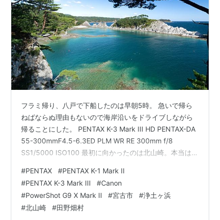
フラミ帰り、八戸で下船したのは早朝5時。 急いで帰ら
ねばならぬ理由もないので海岸沿いをドライブしながら
帰ることにした。 PENTAX K-3 Mark III HD PENTAX-DA
55-300mmF4.5-6.3ED PLM WR RE 300mm f/8
SS1/5000 ISO100 最初に向かったのは北山崎。本当は日
の出を見たかったがさすがに間に合わず。 サンロードを
#
PENTAX
#
PENTAX K-1 Mark II
航行する船に感じる焼酎のCM感。 PENTAX K-1 Mark II
#
PENTAX K-3 Mark III
#
Canon
HD PENTAX-D FA★85mm F1.4 ED SDM AW f/8
#
PowerShot G9 X Mark II
#
宮古市
#
浄土ヶ浜
SS1/100 ISO200 WBでそれっぽくしてはいるけど、本当
#
北山崎
#
田野畑村
は…