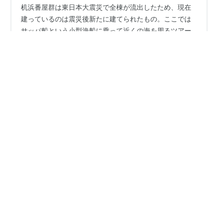
机浜番屋群は東日本大震災で全棟が流出したため、現在
建っているのは震災後新たに建てられたもの。ここでは
サッパ船という小型漁船に乗って近くの海を周るツアー
もある。 机浜番屋群からは県道４４号線を歩き、弁天崎
を周ってから４４号線に戻るが、４４号線に合流する手
前、ある建物のすぐ脇を通る。見た感じレストランっぽ
#
みちのく潮風トレイル
#
田野畑村
#
岩手県
い感じの建物だが、後で調べるとやはりロレオール田野
畑というレストランだった。 ４４号線をしばらく進むと
明戸海岸防潮堤に着く。 津波によって破壊された防潮堤
•
が当時のまま残されている。みちのく潮風トレイルのル
みちのく潮風トレイル歩行録
3年前
ート上には震災遺構がいくつかあるが、これは私が初め
岩手県田野畑村 北山漁港～机浜番屋群
て目にした津波の脅威を伝える震災遺構だった。…
北山漁港から進むとまず梯子（ラダー）があり、それを
降りる。（北上の場合は昇る） この梯子は旧マップには
記載されているが、現在のマップには記載されていな
い。ちなみに田野畑エリアには、詳しい場所は忘れたが
アルミ製の梯子（家庭によくある折り畳み製のやつ）が
設置されている場所もある。 次に手堀り隧道（トンネ