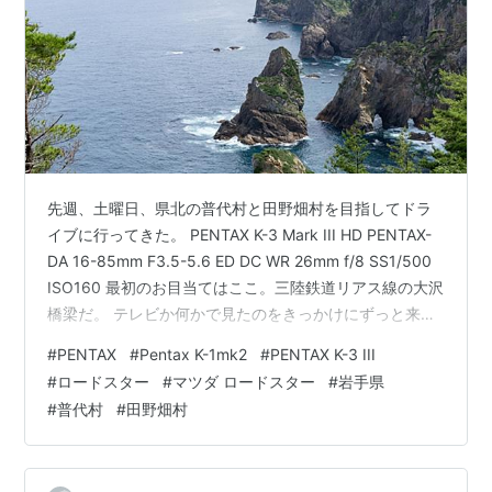
先週、土曜日、県北の普代村と田野畑村を目指してドラ
イブに行ってきた。 PENTAX K-3 Mark III HD PENTAX-
DA 16-85mm F3.5-5.6 ED DC WR 26mm f/8 SS1/500
ISO160 最初のお目当てはここ。三陸鉄道リアス線の大沢
橋梁だ。 テレビか何かで見たのをきっかけにずっと来て
みたいと思っていた。 来るまで知らなかったんだけど、
#
PENTAX
#
Pentax K-1mk2
#
PENTAX K-3 III
「あまちゃん」の1シーンでも使われたらしい。 そのため
#
ロードスター
#
マツダ ロードスター
#
岩手県
に三陸鉄道のかわいいトリコロールカラーの車輌を見に
#
普代村
#
田野畑村
来たら、予想外のものがくっついてきた笑 PENTAX K-1
Mark II HD PENTAX-D FA 15…