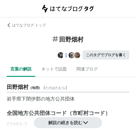
はてなブログ トップ
田野畑村
このタグでブログを書く
言葉の解説
ネットで話題
関連ブログ
田野畑村
(
地理
)
【
たのはたむら
】
岩手県
下閉伊郡の地方公共団体
全国地方公共団体コード
（
市町村コード
）
解説の続きを読む
03484-3