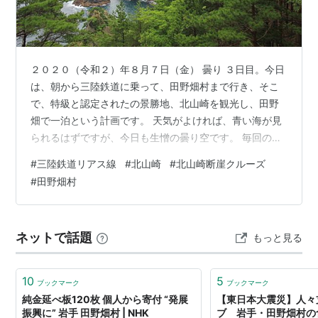
２０２０（令和２）年８月７日（金） 曇り ３日目。今日
は、朝から三陸鉄道に乗って、田野畑村まで行き、そこ
で、特級と認定されたの景勝地、北山崎を観光し、田野
畑で一泊という計画です。 天気がよければ、青い海が見
られるはずですが、今日も生憎の曇り空です。 毎回のお
断りですが、2020年8月時点での記録です。復興が進ん
#
三陸鉄道リアス線
#
北山崎
#
北山崎断崖クルーズ
でいるため、2025年6月現在では、状況が変わっている
#
田野畑村
ところがあると思います。気がついたところは追記しま
す。現地に行かないとわからないこともあると思うので
悪しからず、ご了承ください。 目次 １ 再び三陸鉄道に
ネットで話題
もっと見る
乗って ２ 島越 ３ 北山崎断崖クルーズ ４ 田野畑駅 ５ 北
山崎 ６ 田野畑駅…
10
5
ブックマーク
ブックマーク
純金延べ板120枚 個人から寄付 “発展
【東日本大震災】人々
振興に” 岩手 田野畑村 | NHK
ブ 岩手・田野畑村の食