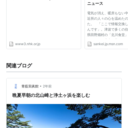
ニュース
電気が消え、暖房もない
近所の人々の心を温めた
た。 「ここで情報交換
んです」。津波で多くの
県田野畑村の「北川食堂
（４１）は店内で薪をく
www3.nhk.or.jp
sankei.jp.msn.com
地震当日、電気が止まっ
るだけでなく暗闇...
関連ブログ
•
青藍寫眞館
2年前
晩夏早朝の北山崎と浄土ヶ浜を楽しむ