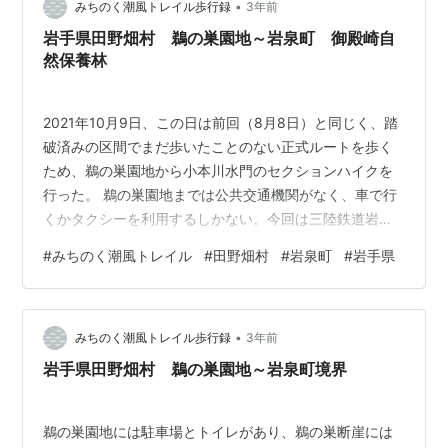
•
みちのく潮風トレイル歩行録
3年前
岩手県田野畑村 鵜の巣園地～岩泉町 御殿崎自
然保養林
2021年10月9日、この日は前回（8月8日）と同じく、踏
破済みの区間でまだ歩いたことのない正式ルートを歩く
ため、鵜の巣園地から小本川水門のセクションハイクを
行った。 鵜の巣園地までは公共交通機関がなく、車で行
くかタクシーを利用するしかない。今回は三陸鉄道岩泉
小本駅に車を置いて、駅からタクシーを利用することに
#
みちのく潮風トレイル
#
田野畑村
#
岩泉町
#
岩手県
した。 タクシーで駅を出発してすぐ、運転手さんが急に
車を停め、怯えた様子で私に話しかけてきた。この時私
は初めて知ったのだが、鵜の巣断崖は自殺の名所らし
•
く、一人でそこに向かおうとした私はどうやら「そうい
みちのく潮風トレイル歩行録
3年前
う人」だと思われたらしい。トレイルをしていると言っ
岩手県田野畑村 鵜の巣園地～岩泉町境界
て誤解を解いたが、その運転手さんはみちの…
鵜の巣園地には駐車場とトイレがあり、鵜の巣断崖には