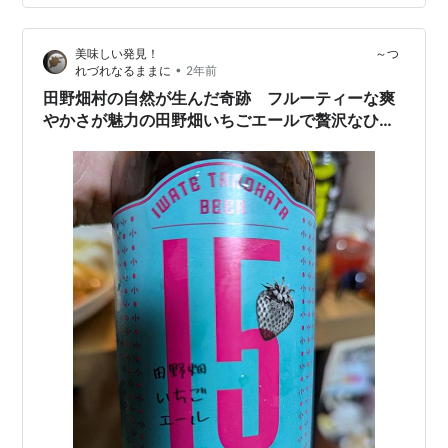
美味しい発見！ ～つ
•
れづれなるままに
2年前
田野畑村の自然が生んだ奇跡 フルーティーな爽
やかさが魅力の田野畑いちごエールで贅沢なひと
ときを