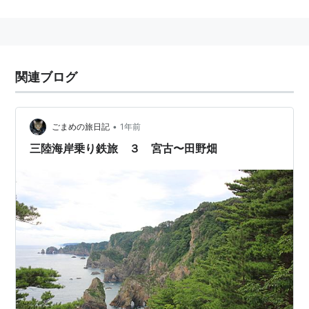
関連ブログ
•
ごまめの旅日記
1年前
三陸海岸乗り鉄旅 ３ 宮古〜田野畑