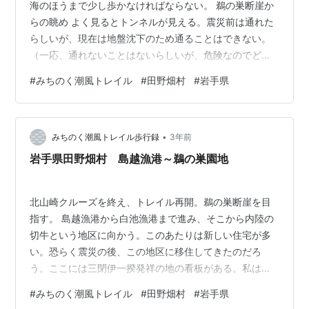
海のほうまで少し歩かなければならない。 鵜の巣断崖か
らの眺め よく見るとトンネルが見える。震災前は通れた
らしいが、現在は地盤沈下のため通ることはできない。
（一応、通れないことはないらしいが、危険なのでどう
しても通りたい場合は自己責任で） ビジターセンターや
#
みちのく潮風トレイル
#
田野畑村
#
岩手県
飲食店がある北山崎に比べ、鵜の巣断崖はトイレと駐車
場しかなく、観光地化されていない。北山崎に匹敵する
絶景だが、知名度もあまりないらしい。私もこのトレイ
•
ルを歩くまで知らなかったが、今では岩手でも屈指のお
みちのく潮風トレイル歩行録
3年前
気に入りポイントだ。 鵜の巣断崖から今回のゴールであ
岩手県田野畑村 島越漁港～鵜の巣園地
る岩泉小本駅まで、現在は大牛内自然歩道を歩…
北山崎クルーズを終え、トレイル再開。鵜の巣断崖を目
指す。 島越漁港から白池漁港まで進み、そこから内陸の
切牛という地区に向かう。このあたりは新しい住宅が多
い。恐らく震災の後、この地区に移住してきたのだろ
う。ここには三閉伊一揆発祥の地の看板がある。私は歴
史に詳しくないのでほぼ素通りだったが、かつて南部藩
#
みちのく潮風トレイル
#
田野畑村
#
岩手県
で起こった一揆の発祥の地らしい。歴史に詳しい人なら