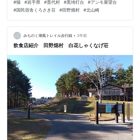
#
猫
#
岩手県
#
普代村
#
黒埼灯台
#
アンモ展望台
ました。 ２３年前に家族で東北を旅行した際訪れた「普
#
国民宿舎くろさき荘
#
田野畑村
#
北山崎
代村」にやって来ました。 宿泊した（２３年前）宿のす
ぐ近くにある「北緯４０度シンボル塔」です。 この場所
で２３年前に撮った写真ですが、当時小学生だった娘も
写っています。 幸せを呼ぶ「カリヨンの鐘」 ２３年前の
•
みちのく潮風トレイル歩行録
3年前
写真と比べると、大部変わってしまい…
飲食店紹介 田野畑村 白花しゃくなげ荘