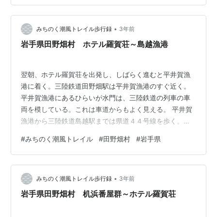
もっと楽しめるんだろうなと思いながら住宅街のはずれ
あたりまで来る。地図によると、公民館の裏を下る（入
•
口わかりずらい）と書かれている。公民館を探している
みちのく潮風トレイル歩行録
3年前
と、栃の実拾いをしていた地元のおじさんに話しかけら
岩手県田野畑村 ホテル羅賀荘～島越漁港
れた。どこから来たの？から始まりしばし雑談。私が
鵜…
翌朝、ホテル羅賀荘を出発し、しばらく進むと平井賀漁
港に着く。三陸鉄道田野畑駅は平井賀漁港のすぐ近く。
平井賀漁港にあるひらいが水門は、三陸鉄道の列車の車
両を模している。これは車道からもよく見える。 平井賀
漁港から三陸鉄道島越駅までは県道４４号線を歩く。３
km程歩くと島越駅に到着。島越駅の駅舎は中々お洒落だ
#
みちのく潮風トレイル
#
田野畑村
#
岩手県
が、駅前にある島越ふれあい公園には震災で破壊された
施設の一部が展示されている。 奥にある宮沢賢治の石碑
も左上の一部が破壊されている。よく流されなかったも
•
のだ。 島越駅からすぐ近くに島越漁港があるが、そこか
みちのく潮風トレイル歩行録
3年前
ら北山崎クルーズという遊覧船が出ている。約１時間、
岩手県田野畑村 机浜番屋群～ホテル羅賀荘
海から三陸の海岸を眺めることができる。 斜…