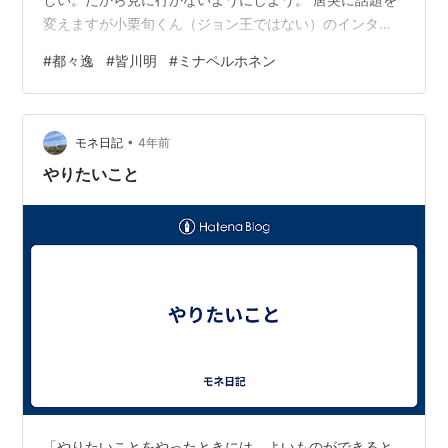
変えますが小栗旬くん（ジョン王ではない）のインタビ
ュー、良いです。↓ 舞台初日に40歳の誕生日を迎える小
#
都々逸
#
皆川明
#
ミナペルホネン
栗 旬、シェイクスピアの面白さと醍醐味をどのように表
現するのか 『ジョン王』インタビュー | SPICE - エンタ
メ特化型情... https://spice.eplus.jp/articles/310346
•
モネ日記
4年前
やりたいこと
「やりたいことをやったときには、よいものができると