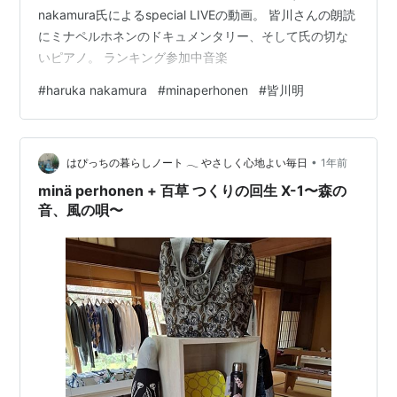
nakamura氏によるspecial LIVEの動画。 皆川さんの朗読
にミナペルホネンのドキュメンタリー、そして氏の切な
いピアノ。 ランキング参加中音楽
#
haruka nakamura
#
minaperhonen
#
皆川明
•
はぴっちの暮らしノート 𓂃 やさしく心地よい毎日
1年前
minä perhonen + 百草 つくりの回生 X-1〜森の
音、風の唄〜