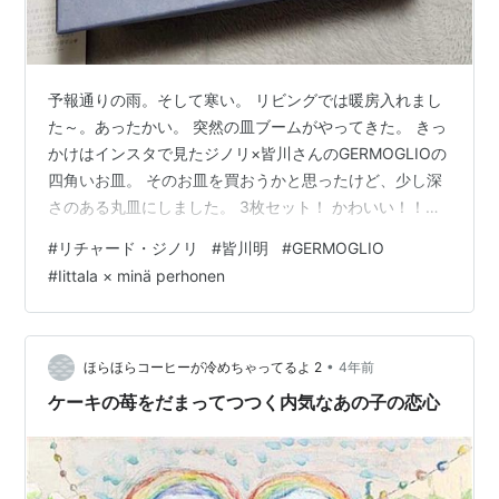
予報通りの雨。そして寒い。 リビングでは暖房入れまし
た～。あったかい。 突然の皿ブームがやってきた。 きっ
かけはインスタで見たジノリ×皆川さんのGERMOGLIOの
四角いお皿。 そのお皿を買おうかと思ったけど、少し深
さのある丸皿にしました。 3枚セット！ かわいい！！！
そして、Iittala × minä perhonenのお皿も買ってしまった
#
リチャード・ジノリ
#
皆川明
#
GERMOGLIO
ー。 悔いはないが、食器棚の余裕はない。 お昼は焼きそ
#
Iittala × minä perhonen
ばを作りました。早速新しいお皿を使います。 キャベ
ツ、肉、麺をそれぞれ炒め、最後の麺にソースを混ぜ
て、キャベツと肉を戻します。 麺がさらっとしてて美味
しいんだー。 お皿も少し深さがあって、パスタとか…
•
ほらほらコーヒーが冷めちゃってるよ 2
4年前
ケーキの苺をだまってつつく内気なあの子の恋心