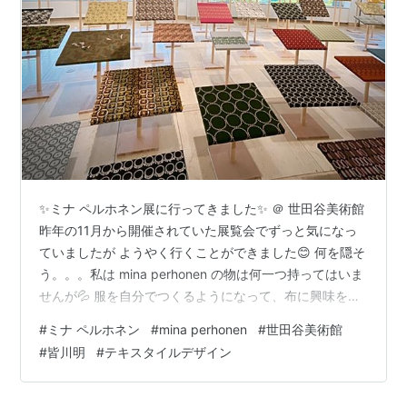
✨ミナ ペルホネン展に行ってきました✨ ＠ 世田谷美術館
昨年の11月から開催されていた展覧会でずっと気になっ
ていましたが ようやく行くことができました😊 何を隠そ
う。。。私は mina perhonen の物は何一つ持ってはいま
せんが💦 服を自分でつくるようになって、布に興味を持
ち始めた頃から 気になるブランドの１つになっていまし
#
ミナ ペルホネン
#
mina perhonen
#
世田谷美術館
た😚 歴代のデザインがパネルで展示されています この
#
皆川明
#
テキスタイルデザイン
mina perhonenというブランド、お洋服ももちろんです
が、 布もなかなかのお値段です 例えば有名な『 タンバ
リン（ tambourine ）』という柄、 10cmで￥2200円で