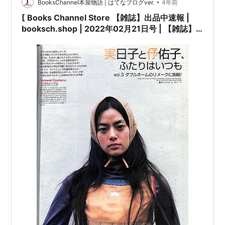
•
BooksChannel本屋物語 | はてなブログver.
4年前
[ Books Channel Store 【雑誌】出品中速報 |
booksch.shop | 2022年02月21日号 | 【雑誌】
装苑 SO-EN 2001年3月号 セレクトショップのす
べて #高橋マリ子 市川実日子 #大森伃佑子 皆川明
堀井和子 | #瑛太 永山瑛太 | 文化出版局 他 |