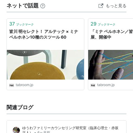
ネットで話題
もっと見る
す。。。😵 これは私が普段使…
37
29
ブックマーク
ブックマーク
皆川 明セレクト！ アルテック × ミナ
「ミナ ペルホネン／
ペルホネン10種のスツール 60
展、開催中
tabroom.jp
tabroom.jp
関連ブログ
ゆうわファミリーカウンセリング研究室（臨床心理士・赤坂
•
正人）
6ヶ月前