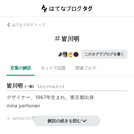
はてなブログ トップ
皆川明
このタグでブログを書く
言葉の解説
ネットで話題
関連ブログ
皆川明
(
一般
)
【
みながわあきら
】
デザイナー、1967年生まれ、東京都出身
mina perhonen
amazon:皆川明
解説の続きを読む