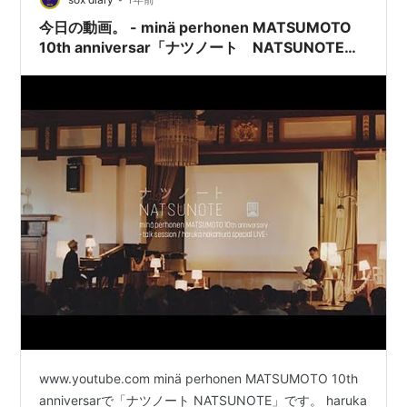
今日の動画。 - minä perhonen MATSUMOTO
10th anniversar「ナツノート NATSUNOTE」
haruka nakamura special LIVE
www.youtube.com minä perhonen MATSUMOTO 10th
anniversarで「ナツノート NATSUNOTE」です。 haruka