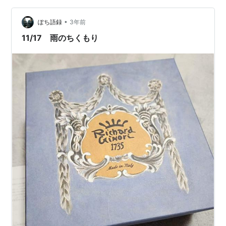
後、29日の終了間際にようやく滑り込むことができ、本
当に嬉しかったです！ 📖 息子が選んだ安藤朋子さんの本
•
ぽち語録
3年前
息子が安藤…
11/17 雨のちくもり