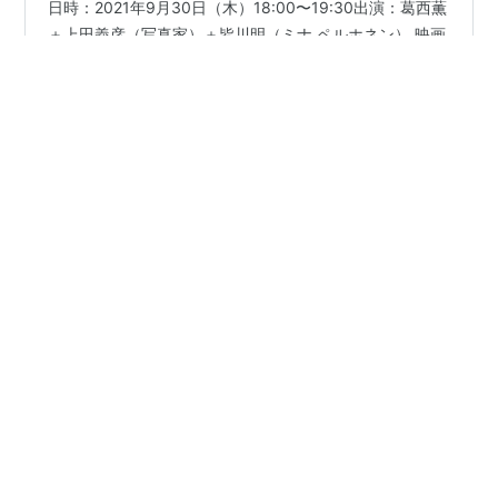
「葛西薫展 NOSTALGIA」 オンライントークに皆川さん
日時：2021年9月30日（木）18:00〜19:30出演：葛西薫
＋上田義彦（写真家）＋皆川明（ミナ ペルホネン） 映画
『椿の庭』の上田義彦さん！ www.youtube.com
www.mina-perhonen.jp 「ミナ ペルホネン ／ 皆川明 つ
づく」のグラフィックも手がけた葛西薫さんの展覧会
#
葛西薫
#
上田義彦
#
皆川明
#
ミナ ペルホネン
ggg第384回企画展 『葛西薫展 NOSTALGIA』会期：
2021年09月08日(水)～2021年10月23日(土)会場：ギン
ザ・グラフィック・ギャラリー（ggg）東京都中央区銀
•
座7-7-2 DNP銀座ビル1Fお問い合わせ：03-…
ほらほらコーヒーが冷めちゃってるよ 2
5年前
マームとジプシー「Letter」at 森林劇場