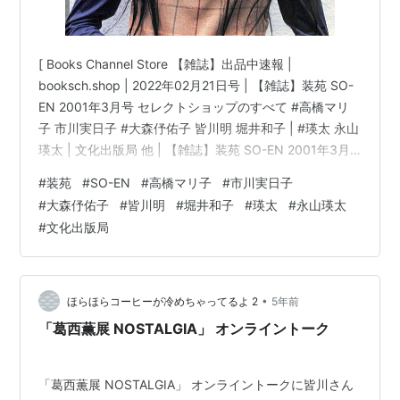
[ Books Channel Store 【雑誌】出品中速報 |
booksch.shop | 2022年02月21日号 | 【雑誌】装苑 SO-
EN 2001年3月号 セレクトショップのすべて #高橋マリ
子 市川実日子 #大森伃佑子 皆川明 堀井和子 | #瑛太 永山
瑛太 | 文化出版局 他 | 【雑誌】装苑 SO-EN 2001年3月
号 セレクトショップのすべて 高橋マリ子 市川実日子 大
#
装苑
#
SO-EN
#
高橋マリ子
#
市川実日子
森伃佑子 皆川明 堀井和子コンディション:※古書「良
#
大森伃佑子
#
皆川明
#
堀井和子
#
瑛太
#
永山瑛太
い」。コンディション説明文:※古書「良」。[※経年に準
#
文化出版局
じた焼有り][※表紙にスレ・キズ・多少の薄汚れ・ウラ表
紙角に折れ等経年劣化有]テキストを読んで内…
•
ほらほらコーヒーが冷めちゃってるよ 2
5年前
「葛西薫展 NOSTALGIA」 オンライントーク