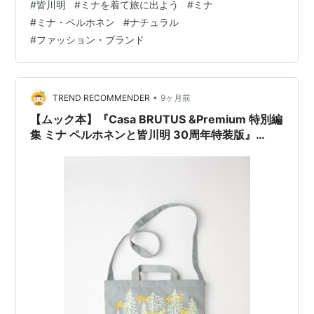
#
皆川明
#
ミナを着て旅に出よう
#
ミナ
した。 実は先日、テレビを見ていたら、皆川さんの仕事
#
ミナ・ペルホネン
#
ナチュラル
ぶりを特集している番組をやっていて、皆川さんのこと
#
ファッション・ブランド
はその時初めて知ったのですが、最初はなにげなく見て
いるうちにどんどんひき込まれてしまいました。 皆川さ
んのデザインやファッションについて話す内容がとても
自然体で、ファッションのこ…
•
TREND RECOMMENDER
9ヶ月前
【ムック本】『Casa BRUTUS &Premium 特別編
集 ミナ ペルホネンと皆川明 30周年特装版』
2025年12月23日発売