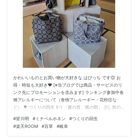
かわいいものとお買い物が大好きな はぴっち です😊 お
得・時短も大好き♥ [※当ブログでは商品・サービスのリ
ンク先にプロモーションを含みます] ランキング参加中各
種アレルギーについて（食物アレルーギー・花粉症な
ど） 🌳 つくりの回生 X-1 「森の音、風の唄」 少し前の
ことですが、3月15日から30日まで開催された「つくり
#
皆川明
#
ミナペルホネン
#
つくりの回生
の回生 X-」」。 自然と芸術が調和するものでした。 皆
#
楽天ROOM
#
百草
#
岐阜
川明さんが訪れた日は私は入院中でしたが、SNSを通じ
て素敵な写真や感想を楽しむことができました😊 退院