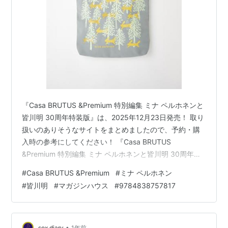
『Casa BRUTUS &Premium 特別編集 ミナ ペルホネンと
皆川明 30周年特装版』は、2025年12月23日発売！ 取り
扱いのありそうなサイトをまとめましたので、予約・購
入時の参考にしてください！ 『Casa BRUTUS
&Premium 特別編集 ミナ ペルホネンと皆川明 30周年特
装版』 上記は、Amazonの販売ページのリンクです 価格
#
Casa BRUTUS &Premium
#
ミナ ペルホネン
：11,800円（税込） 発売日 ：2025年12月23日 出版社
#
皆川明
#
マガジンハウス
#
9784838757817
：マガジンハウス 商品コード：9784838757817
Amazon e-hon HMV&BOOKS online 紀伊國屋書店ウェブ
ストア セブンネットショッピング …
•
sox diary
1年前