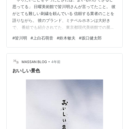
思ってる」 日曜美術館で皆川明さんが言ってたこと。 彼
がとても難しい刺繍を頼んでいる 信頼する業者のことを
語りながら。 彼のブランド、ミナペルホネンは大好き
で、 番組でも紹介されてた、東京都現代美術館での展覧
会「つづく」 も見に行った。 流行のファッションや経済
#
皆川明
#
上白石萌音
#
鈴木敏夫
#
坂口健太郎
効率を追うのでなく、 ずっと続く、自分がほんとに良い
と思うものを 創造し提供していく。 デザインの道に入っ
た皆川さんが、 初めからずっと求めていたこと。 自分は
•
これがやりたい、 というものがみつかっている人はうら
MASSAN BLOG
4年前
やましい。 この間、上白石萌音さんの本「いろいろ」を
おいしい景色
読んだ。 こんな本が作れ…