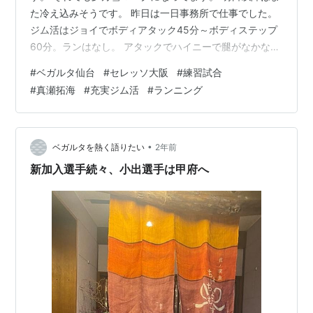
た冷え込みそうです。 昨日は一日事務所で仕事でした。
ジム活はジョイでボディアタック45分～ボディステップ
60分。ランはなし。 アタックでハイニーで腿がなかなか
上がらなくなってきてもどかしい。 昨日、セレッソと練
#
ベガルタ仙台
#
セレッソ大阪
#
練習試合
習試合があったようです。 結果は以下の通り。 もっくん
#
真瀬拓海
#
充実ジム活
#
ランニング
も出場したのかな？！ 結果は1点差で負けましたが、手ご
たえもあったようです。 対戦】ベガルタ仙台 vs セレッ
ソ大阪1-2(45分×3) 【スコア】＜1本目＞1-040分 相良竜
之介 ＜2本目＞0-142分 失点 ＜3本目＞0-11…
•
ベガルタを熱く語りたい
2年前
新加入選手続々、小出選手は甲府へ