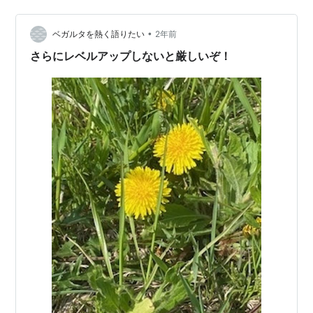
の紫山のJCHO病院まで行ってしまい、そこから４㎞徒歩
で帰宅しました。 まあ運動してないのでちょうどいい
や。なんて強がり言い聞かせながら５０分くらいウォー
•
ベガルタを熱く語りたい
2年前
キングしました。 昨日は新加入選手…
さらにレベルアップしないと厳しいぞ！