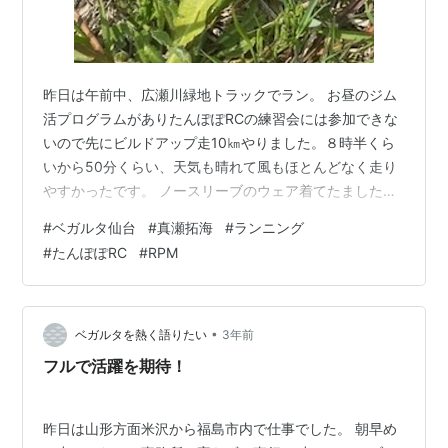
昨日は午前中、広瀬川緑地トラックでラン。 お昼のジム
活プログラムがありたんぽぽRCの練習会には参加できな
いので先にビルドアップ走10㎞やりました。８時半くら
いから50分くらい、天気も晴れて風もほとんどなく走り
やすかったです。 ノースリーブのウェア着てたました
が、後から来たラン仲間の女子に「カズさん、白くなっ
#
ベガルタ仙台
#
真瀬拓海
#
ランニング
てる」って言われました。 昨年の秋まで日焼けした肌も
#
たんぽぽRC
#
RPM
色あせてしまったのでそう見えたようです。またこれか
ら夏に向けて徐々に黒くなっていくでしょう(^_-)-☆ １ｋ
ｍトラック周辺の草むらにはたんぽぽがところどころに
咲いてました。 たんぽぽRCの仲間が集まって準備運動し
•
ベガルタを熱く語りたい
3年前
てビルドアップ走をスタート…
フルで活躍を期待！