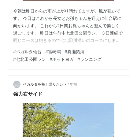
今朝は昨日からの雨が上がり晴れてますが、風が強いで
す。 今日はこれから長女とお孫ちゃんを迎えに仙台駅に
向かいます。 これから2日間お孫ちゃんと遊んで楽しく
過ごします。 昨日は午前中七北田公園ラン。 ３日連続で
同じコースは飽きるので七北田川沿いのコースにしまし
た。 ７ｋｍ弱ラン後ジョイでホットヨガ。 naomiちゃん
#
ベガルタ仙台
#
宮崎鴻
#
真瀬拓海
のヨガは結構きつくて汗だくで頭もクラクラするほどで
#
七北田公園ラン
#
ホットヨガ
#
ランニング
した。でも終わったらもうスッキリ爽快(^^♪ 今日のホー
ム山口戦、期待注目選手は宮崎選手。 前節出場停止で悔
しさをこの試合にぶつけてくれるでしょう。 そしてもう
ひとりはやはり真瀬選手でしょう。 甲府戦のようなプレ
•
ベガルタを熱く語りたい
1年前
イ、動きで相手DFを翻…
強力右サイド