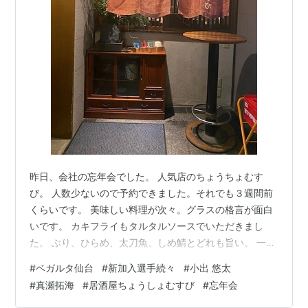
昨日、会社の忘年会でした。 人気店のちょうちょむす
び。 人数少ないので予約できました。それでも３週間前
くらいです。 美味しい料理が次々。グラスの格言が面白
いです。 カキフライもタルタルソースでいただきまし
た。 ぶり、ひらめ、太刀魚、しめ鯖とどれも旨い。 一番
楽しみだったいわしの塩焼き。脂がのって旨いです。 〆
#
ベガルタ仙台
#
新加入選手続々
#
小出 悠太
の鯛めしまで食べて飲んで楽しめました。 帰りは県庁市
#
真瀬拓海
#
居酒屋ちょうしょむすび
#
忘年会
役所前のバス停から乗りましたが、途中寝てしまい終点