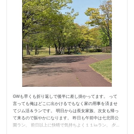
GWも早くも折り返しで後半に差し掛かってます。 って
言っても俺はどこに出かけるでもなく家の用事を済ませ
てジム活＆ランです。 明日からは長女家族、次女も帰っ
て来るので賑やかになります。 昨日も午前中は七北田公
園ラン。 前日以上に快晴で気持ちよく１１㎞ラン。 夕
方、友達と会うので「あんこや」で手土産を購入。 昼に