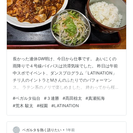
長かった連休GW明け、今日から仕事です。 あいにくの
雨降りで４号線バイパスは渋滞気味でした。 昨日は午前
中スポでイベント、ダンスプログラム「LATINATION」
チリ人のイントラとMさんのふたりでのパフォーマン
ス。 ラテン系のノリで楽しめました。 終わってから桜園
でランチ。 麻婆焼きそばをいただきました。 髙田選手に
#
ベガルタ仙台
#
３連勝
#
髙田椋太
#
真瀬拓海
はこれがある！ お見事ミドルさく裂！ これで仙台のペー
#
荒木 駿太
#
桜園
#
LATINATION
スに持ち込めた。 真瀬のアシストに髙田が余裕をもって
シュートに持ち込めたのが良かった。 2点目も真瀬がゴ
ールラインぎりぎりまで粘って折り返しで詰めてきた荒
木は頭で押し込むだけだ。 前節初ゴールを決めたのでこ
•
ベガルタを熱く語りたい
1年前