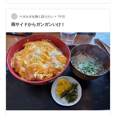
乗のメイショウタバルで先行押し切って優勝。もう最高
に気分いいですよ。 昨日は午前中七北田公園ラン。 快晴
ランで気持ち良かったです。 小学生のマラソン大会が開
•
ベガルタを熱く語りたい
1年前
催されてました。 午後からスポで…
両サイドからガンガンいけ！