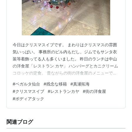
今日はクリスマスイブです。 まわりはクリスマスの雰囲
気いっぱい。 事務所のビル内もだし、ジムでもサンタ衣
装等着飾ってる人も多くいました。 昨日のランチは中山
の洋食屋「レストラン カヤ」 ハンバーグとカニクリーム
コロッケの定食。 昔ながらの街の洋食屋のメニューで懐
かしさのある美味しさでした。 人気店みたいで続々お客
#
ベガルタ仙台
#
残念な移籍
#
真瀬拓海
さんが来てました。 昨夜のジム活はジョイでボディアタ
#
クリスマスイブ
#
レストランカヤ
#
街の洋食屋
ック45分。 1本だったので全力で頑張りました。 ジョイ
#
ボディアタック
でレスミルズ系プログラムやってる人の中ではたぶん俺
が最年長ですが動きはまだまだ誰にも負けてないです。
でもやっぱ疲労感は年々感じてきてます。 覚悟はしてま
関連ブログ
したが、やはりそうなりまし…