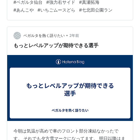
#
ベガルタ仙台
#
強力右サイド
#
真瀬拓海
コーヒー飲みながらいただきました。 季節限定品のいち
#
あんこや
#
いちごムースどら
#
七北田公園ラン
ごのムースどら。 甘酸っぱさがあんこにマッチしててメ
チャウマでした。 午後からジョイでフリースタイルダン
ス45分。 その後塩釜市内の友達の会社で久しぶりにいろ
いろ話してきました。 話が弾んで2時間あっという間で
•
ベガルタを熱く語りたい
2年前
した。 その後スポでボディア…
もっとレベルアップが期待できる選手
今朝は気温が高めで車のフロント部分凍結なかったで
す。 それでも夕方雪マークになってます。 明日以降はま