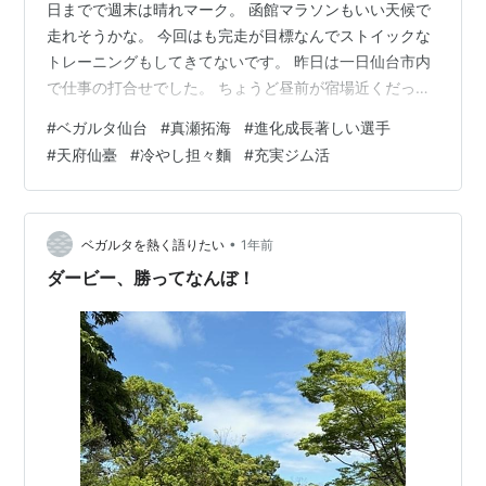
日までで週末は晴れマーク。 函館マラソンもいい天候で
走れそうかな。 今回はも完走が目標なんでストイックな
トレーニングもしてきてないです。 昨日は一日仙台市内
で仕事の打合せでした。 ちょうど昼前が宿場近くだった
ので天府仙臺でランチ。 夏季限定の冷やし担々麵をいた
#
ベガルタ仙台
#
真瀬拓海
#
進化成長著しい選手
だきました。 これが絶妙に旨い！ 甘辛だれのスープに細
#
天府仙臺
#
冷やし担々麵
#
充実ジム活
麺がマッチしてて具材のひき肉も甘めで旨いんです。た
だちょっと辛めで、辛いの苦手な俺にはぎりぎりOK。 最
後に杏仁豆腐で口の中をすっきりさせました。 昨夜のジ
ム活はジョイでレスミルズダンス45分～ボディジャム60
•
ベガルタを熱く語りたい
1年前
分。 レスミルズダンスの…
ダービー、勝ってなんぼ！