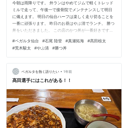
今朝は雨降りです。 外ランはやめてジムで軽くトレッド
ミルで走って、午後一で接骨院でメンテナンスして明日
に備えます。 明日の仙台ハーフは楽しく走り切ることを
一番に頑張ります。 昨日のお昼はやぶ清でランチ。 勝つ
丼をいただきました。 この店のかつ丼が一番好きです。
昨日は休養日でラン、ジム活なし。 今日の大宮戦は河北
#
ベガルタ仙台
#
石尾 陸登
#
真瀬拓海
#
髙田椋太
の記事のように石尾の左からのドリブル突破と右サイド
#
荒木駿太
#
やぶ清
#
勝つ丼
の真瀬と高田の攻撃参加で相手をかき回して勝機をつか
むと期待してます。 FW荒木選手も初ゴール後2試合連続
得点で勢いを感じます。 サポ仲間も多く参戦してるし、
お土産を３つ持ち帰ってくるのを待ってます(^^♪
•
ベガルタを熱く語りたい
1年前
kahoku.news ベガル…
髙田選手にはこれがある！！