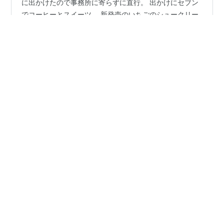
昨日は山形方面米沢から福島市内で仕事でした。 朝早め
に出かけたので事務所に寄らずに直行。 出かけにセブン
でコーヒーとスイーツ。 新発売のいちごのシュークリー