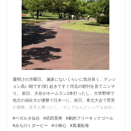
週明けの月曜日。 滅多にないくらいに気分良く、テンシ
ョン高い朝です(笑) 起きてすぐ河北の朝刊を見てニンマ
リ。 前日、大谷がホームラン2本打ったし、大学野球で
地元の福祉大が優勝で日本一に。前日、東北大会で育英
が優勝。楽天も勝ったし。 そしてなんといっても仙台が
ダービーでしびれるようなゲームを展開。最後劇的ゴー
#
ベガルタ仙台
#
武田英寿
#
劇的フリーキックゴール
ルで勝利。 すべてが思い通りの結果になってくれるなん
#
みちのくダービー
#
小林心
#
真瀬拓海
てそうはないですよね。さらに競馬の宝塚記念で武豊騎