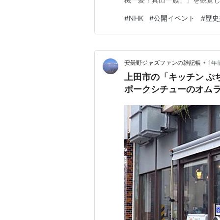
#
NHK
#
公開イベント
#
歴史
•
安曇野ジャズファンの雑記帳
1年
上田市の「キッチン ぷ
ポークシチューのオム