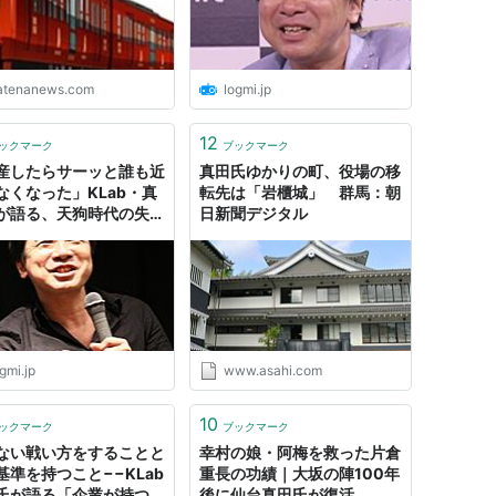
atenanews.com
logmi.jp
12
ックマーク
ブックマーク
産したらサーッと誰も近
真田氏ゆかりの町、役場の移
なくなった」KLab・真
転先は「岩櫃城」 群馬：朝
が語る、天狗時代の失敗
日新聞デジタル
 ログミーBusiness
gmi.jp
www.asahi.com
10
ックマーク
ブックマーク
ない戦い方をすることと
幸村の娘・阿梅を救った片倉
基準を持つこと−−KLab
重長の功績｜大坂の陣100年
氏が語る「企業が持つべ
後に仙台真田氏が復活