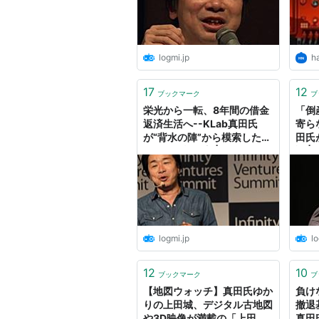
logmi.jp
h
17
12
ブックマーク
ブ
栄光から一転、8年間の借金
「倒
返済生活へ--KLab真田氏
寄ら
が“背水の陣”から模索した、
田氏
負けない戦い方 | ログミー
談 |
Business
logmi.jp
lo
12
10
ブックマーク
ブ
【地図ウォッチ】真田氏ゆか
負け
りの上田城、デジタル古地図
撤退
や3D映像が満載の「上田城
真田