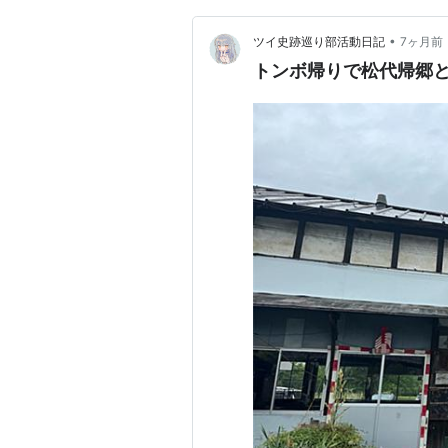
•
ツイ史跡巡り部活動日記
7ヶ月前
トンボ帰りで松代帰郷