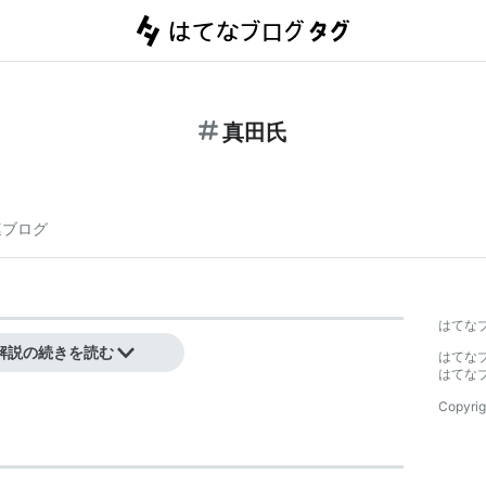
真田氏
連ブログ
はてな
解説の続きを読む
はてな
はてな
Copyrig