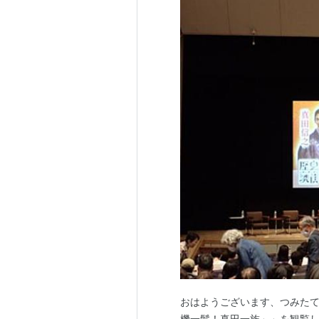
おはようございます、つみたて
機一髪！真田一族」」を観覧