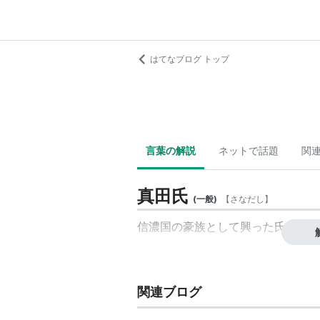
はてなブログ トップ
言葉の解説
ネットで話題
関
真田氏
(
一般
)
【
さなだし
】
信濃国の豪族として興った氏族。
関連ブログ