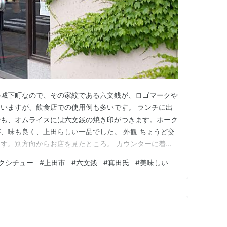
の城下町なので、その家紋である六文銭が、ロゴマークや
いますが、飲食店での使用例も多いです。 ランチに出
でも、オムライスには六文銭の焼き印がつきます。ポーク
、味も良く、上田らしい一品でした。 外観 ちょうど交
す。別方向からお店を見たところ。 カウンターに着
っています。僕以外に二組のお客様が腰掛けていました。
クシチュー
#
上田市
#
六文銭
#
真田氏
#
美味しい
近くにスピーカーが設置されていて、ピアノトリオなど
カーの位置に、今回初めて…