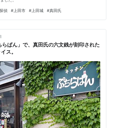
探偵
#
上田市
#
上田城
#
真田氏
前
ちらぱん」で、真田氏の六文銭が刻印された
ライス。