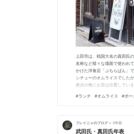
上田市は、戦国大名の真田氏
名称など様々な場面で使われて
かけた洋食店「ぷちらぱん」
シチューのオムライスでしたが
差点の角にお店は位置していま
席。キッチンはオープンにな
#
ランチ
#
オムライス
#
ポー
テーブル席もあります。 天井
ジャズが流れています。スピー
•
フレイニャのブログ
3年前
武田氏・真田氏年表