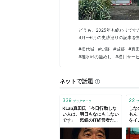
どうも、2025年も終わりで
4月〜6月の史跡巡りの記事を
#
松代城
#
史跡
#
城跡
#
真
#
碓氷峠の釜めし
#
横川サー
ネットで話題
339
22
ブックマーク
KLab真田氏「今日行動しな
しな
い人は、明日もなにもしない
もん
です」 気鋭のIT経営者たち
をイ
が若者たちへ贈る"挑戦のス
ィ 
スメ" | ログミーBusiness