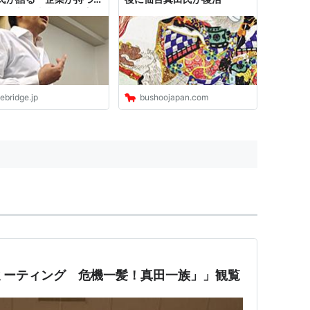
略と新規事業投資の方
ebridge.jp
bushoojapan.com
ミーティング 危機一髪！真田一族」」観覧