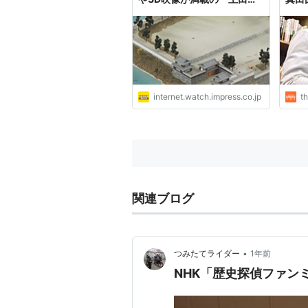
城下町絵図アーカイブ」
き戦
法」
internet.watch.impress.co.jp
th
関連ブログ
•
つみたてライダー
1年前
NHK「歴史探偵ファン