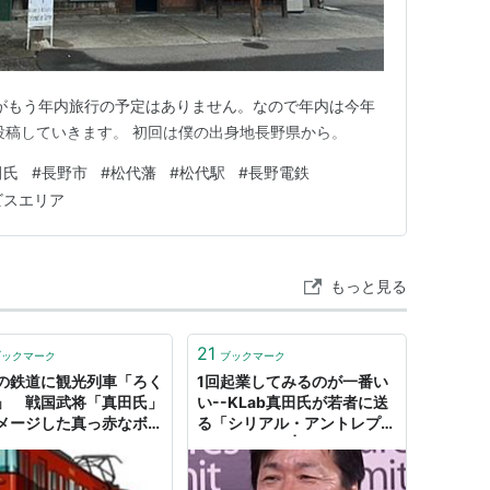
すがもう年内旅行の予定はありません。なので年内は今年
投稿していきます。 初回は僕の出身地長野県から。
田氏
#
長野市
#
松代藩
#
松代駅
#
長野電鉄
ビスエリア
もっと見る
21
ブックマーク
ブックマーク
の鉄道に観光列車「ろく
1回起業してみるのが一番い
」 戦国武将「真田氏」
い--KLab真田氏が若者に送
メージした真っ赤なボデ
る「シリアル・アントレプレ
- はてなニュース
ナーの勧め」 | ログミー
Business