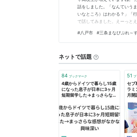
話をしました。「なんていう
いなところ）はわかる？」「行
で話してみました。えーっとえ
ら、ホームスティファミリー
#
八戸市
#
三条まなびぷれ～
話してごらん。と私のつたない
番したいか？と聞くと「コア
ネットで話題
84
51
ブックマーク
ブ
4歳からドイツで暮らし15歳
セブ
になった息子が日本に3ヶ月
ラミ
短期留学した→まっさらな感
月開
想がなかなか興味深い