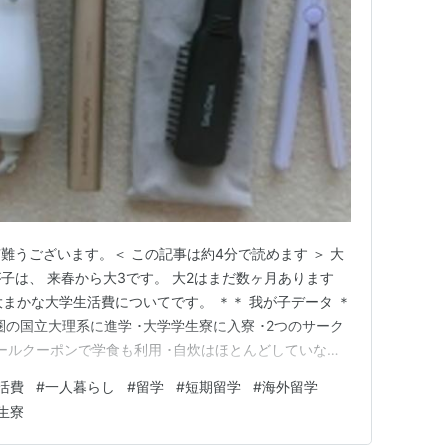
難うございます。＜ この記事は約4分で読めます ＞ 大
子は、 来春から大3です。 大2はまだ数ヶ月あります
大まかな大学生活費についてです。 ＊＊ 我が子データ ＊
東圏の国立大理系に進学 ･大学学生寮に入寮 ･2つのサーク
ミールクーポンで学食も利用 ･自炊はほとんどしていない
) 【親負担】 大2の大学生活費の内訳/年 授業料(前期·後
活費
#
一人暮らし
#
留学
#
短期留学
#
海外留学
5,000 仕送り55,000×12ヶ月 6…
生寮