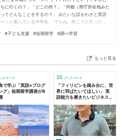
まちに行くの？」「どこの州？」「州都（県庁所在地みた
ってどんなことをするの？」 みたいな話をわざと英語
ーっと困っている中学生。 でもね、向こうに行った
が英語でいろいろと話しかけてくるよ。なんでもいいから
す
#
子ども支援
#
短期留学
#
調べ学習
英語でその子に英語で話す勇気を与えました。 何が一
ラをみたい。触れるでしょうか」…
もっと見る
35
ックマーク
ブックマーク
島で学ぶ「英語×プログ
「フィリピンを踏み台に、世
ング」短期留学講座が8
界に羽ばたいてほしい」 英
講
語能力を磨きたいビジネスパ
ーソンに短期留学のススメ |
JBpress (ジェイビープレ
ス)