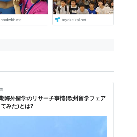
choolwith.me
toyokeizai.net
前
期海外留学のリサーチ事情(欧州留学フェア
してみた)とは?