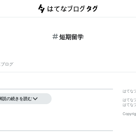
短期留学
連ブログ
】
はてな
解説の続きを読む
はてな
はてな
Copyrig