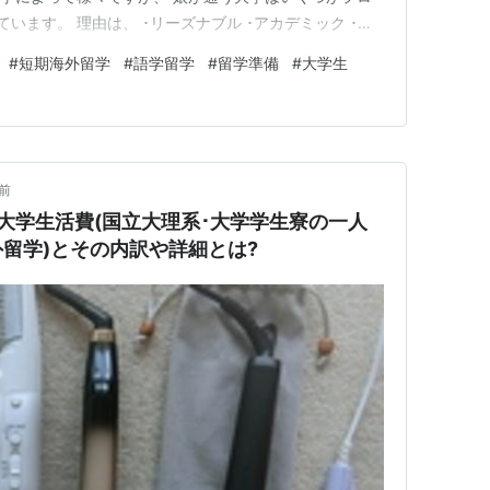
います。 理由は、 ･リーズナブル ･アカデミック ･単
･同じ大学の学生と行ける( 〃 ) ･受け入れ側の態勢が整
#
短期海外留学
#
語学留学
#
留学準備
#
大学生
学留学に収まらない ･留学先の学生と交流できる ･ 〃 の
前
大学生活費(国立大理系･大学学生寮の一人
外留学)とその内訳や詳細とは?