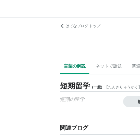
はてなブログ トップ
言葉の解説
ネットで話題
関
短期留学
(
一般
)
【
たんきりゅうがく
短期
の
留学
関連ブログ