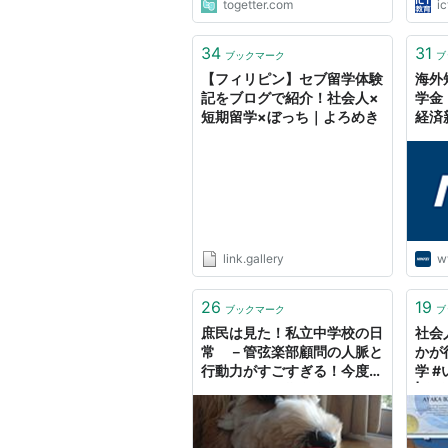
togetter.com
i
34
31
ブックマーク
ブ
【フィリピン】セブ留学体験
海外
記をブログで紹介！社会人×
学金
短期留学×ぼっち｜よろめき
経済
link.gallery
w
26
19
ブックマーク
ブ
庶民は見た！私立中学校の日
社会
常 －管弦楽部顧問の人脈と
かが
行動力がすごすぎる！今度は
学 
ヨーロッパ短期留学に行けち
| 留
ゃうの？！－ - 実録！平凡社
員が１億円貯蓄を目指す奮闘
記！