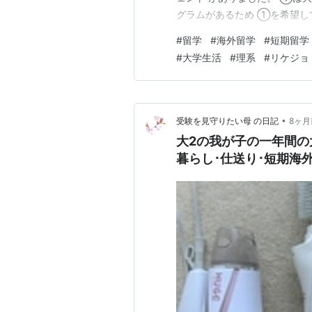
グラムがあるため ①を希望して
位の取得可(プログラムによる) 
#
留学
#
海外留学
#
短期留学
っている ･安全面に安心感 ･語
#
大学生活
#
理系
#
リケジョ
大学の授…
•
受験を見守りたい母 の日記
8ヶ月
大2の我が子の一年間の
暮らし･仕送り･短期海