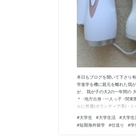
本日もブログを開いて下さり有
学進学を機に親元を離れた我が
が、 我が子の大2の一年間の 
＊ ･地方出身 ･一人っ子 ･関
ルに所属(ボランティア系) ･
･アルバイトあり(月平均6,7万
#
大学生
#
大学生活
#
大学生
期) 535,800 短期海外留学 55
#
短期海外留学
#
仕送り
#
学