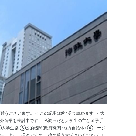
難うございます。＜ この記事は約4分で読めます ＞ 大
海外留学を検討中です。 私調べだと大学生の主な留学手
大学生協 ③公的機関(政府機関･地方自治体) ④エージ
大学によって様々ですが、 娘が通う大学はいくつかプロ