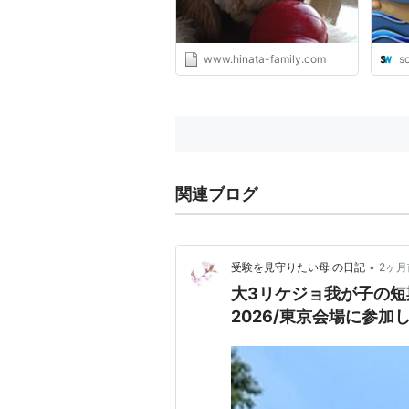
www.hinata-family.com
s
関連ブログ
•
受験を見守りたい母 の日記
2ヶ月
大3リケジョ我が子の短
2026/東京会場に参加