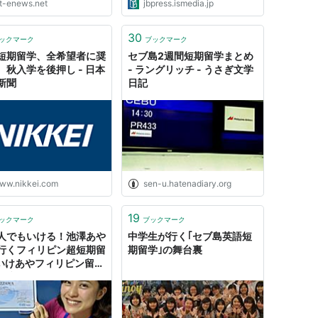
ct-enews.net
jbpress.ismedia.jp
30
ックマーク
ブックマーク
短期留学、全希望者に奨
セブ島2週間短期留学まとめ
 秋入学を後押し - 日本
- ラングリッチ - うさぎ文学
新聞
日記
ww.nikkei.com
sen-u.hatenadiary.org
19
ックマーク
ブックマーク
人でもいける！池澤あや
中学生が行く｢セブ島英語短
行くフィリピン超短期留
期留学｣の舞台裏
#いけあやフィリピン留学
学ブログ