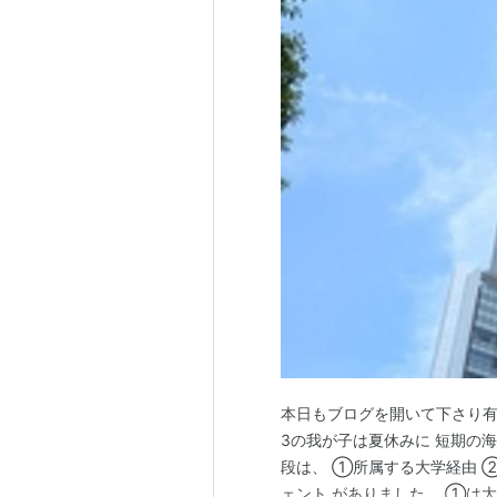
本日もブログを開いて下さり有
3の我が子は夏休みに 短期の
段は、 ①所属する大学経由 ②
ェント がありました。 ①は