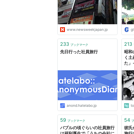
www.newsweekjapan.jp
g
233
213
ブックマーク
先日行った社員旅行
昭和
く土
た」
変化
anond.hatelabo.jp
t
59
54
ブックマーク
バブルの頃ぐらいの社員旅行
彼氏
は福利厚生で「うちの会社に
旅行