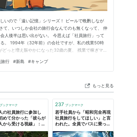
楽しいので「遠い記憶」シリーズ！ ビールで晩酌しなが
 さて、いつしか会社の旅行会なんてのも無くなって、 仲
会人後半は思い出がない。 今思えば「社員旅行」って
。 1994年（32年前）の会社ですが、私の残業50時
がどっと増え賑やかになった32歳の夏、 残業で稼ぎマン
再浮上する時期だった。 35歳の先輩が「皆でキャンプ
員旅行
#
新島
#
キャンプ
、 私が「新島がきれいだよ」って提案して即決しまし
情…
もっと見る
237
ブックマーク
ブックマーク
人の社員旅行に参加し
若手社員から「昭和完全再現
初めて分かった「彼らが
社員旅行をしてほしい」と言
人から受ける視線」：朝
われた。全員でバスに乗って
聞GLOBE＋
寂れた温泉旅館に行き大会場
で飲み昭和歌謡縛りのカラオ