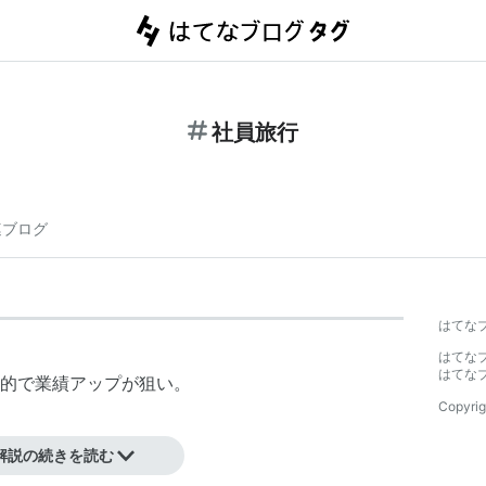
社員旅行
連ブログ
】
はてな
はてな
はてな
的で業績アップが狙い。
Copyrig
ッポン企業、
解説の続きを読む