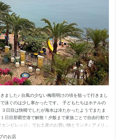
きました♪ 台風の少ない梅雨明けの頃を狙って行きまし
で泳ぐのは少し寒かったです。 子どもたちはホテルの
 ３日目は快晴でしたが海水は冷たかったようでまたま
*) １日目那覇空港で解散！夕飯まで家族ごとで自由行動で
リカンビレッジ」でお土産のお買い物とランチ♪ アメリ
も楽しいです(*^^*) ランチにアンガスビーフを食べま
ブのお店