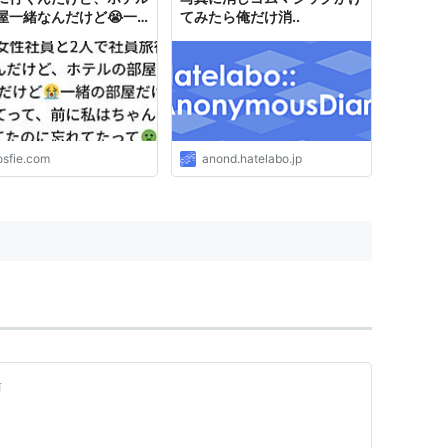
屋一緒なんだけど😭一
てみたら俺だけ消..
部屋だけはやめてって、
私はちゃんと言ってたの
れてたって🤢
osfie.com
anond.hatelabo.jp
前