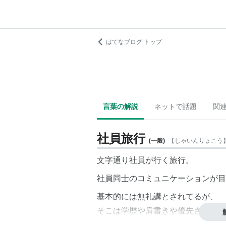
はてなブログ トップ
言葉の解説
ネットで話題
関
社員旅行
(
一般
)
【
しゃいんりょこう
文字通り社員が行く旅行。
社員同士のコミュニケーションが目
基本的には無礼講とされてるが、
そこは学歴や肩書きや優先されるニ
建前と本音の区別が難しい。