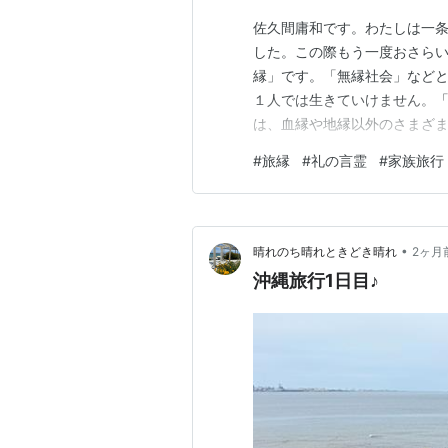
佐久間庸和です。わたしは一
した。この際もう一度おさら
縁」です。「無縁社会」など
１人では生きていけません。
は、血縁や地縁以外のさまざ
されるのが趣味に基づく「好
#
旅縁
#
礼の言霊
#
家族旅行
へ出かける「旅縁」があります
楽しいものです。そして、人
•
晴れのち晴れときどき晴れ
2ヶ月
沖縄旅行1日目♪