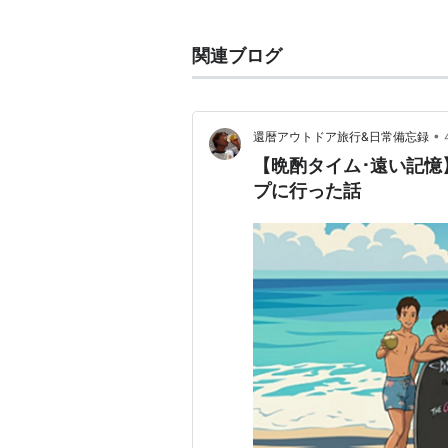
別名、慰安旅行とも言われる。
関連ブログ
•
還暦アウトドア旅行&日常備忘録
【晩酌タイム･遠い記憶
プに行った話