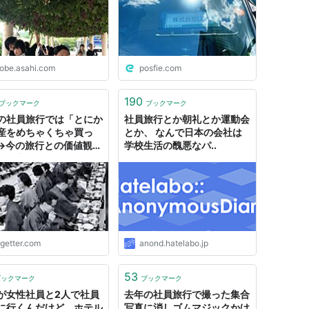
ケをし卓球大会
lobe.asahi.com
posfie.com
190
ブックマーク
ブックマーク
の社員旅行では「とにか
社員旅行とか朝礼とか運動会
産をめちゃくちゃ買っ
とか、 なんで日本の会社は
→今の旅行との価値観の
学校生活の醜悪なパ..
を考察する話
ogetter.com
anond.hatelabo.jp
53
ブックマーク
ブックマーク
が女性社員と2人で社員
去年の社員旅行で撮った集合
に行くんだけど、ホテル
写真に消しゴムマジックかけ