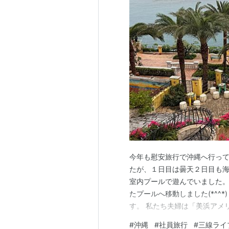
今年も慰安旅行で沖縄へ行って
たが、１日目は曇天２日目も海
室内プールで遊んでいました。
たプールへ移動しました(*^^
す。 私たち夫婦は「美浜アメ
カンビレッジは建物を見るだけで
#
沖縄
#
社員旅行
#
三線ライ