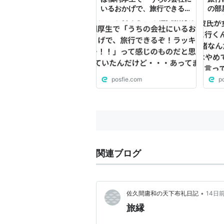
いるおかげで、旅行できる
の部
ぞ！ラッキー！！」って感じ
緒の
のものだと思っていたんだけ
前に
ど・・・あってます？
に忘
posfie.com
p
関連ブログ
•
佐久間庸和の天下布礼日記
14日
旅縁