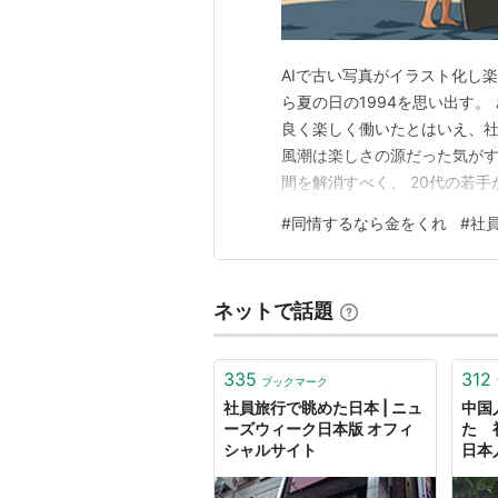
AIで古い写真がイラスト化し
ら夏の日の1994を思い出す。
良く楽しく働いたとはいえ、社
風潮は楽しさの源だった気がする
間を解消すべく、 20代の若手
ションの高金利ローンも解消、
#
同情するなら金をくれ
#
社
に行こう」って言いだしたので
た。 時は日テレ･家なき子「同
ネットで話題
335
312
ブックマーク
社員旅行で眺めた日本 | ニュ
中国
ーズウィーク日本版 オフィ
た 
シャルサイト
日本
日新