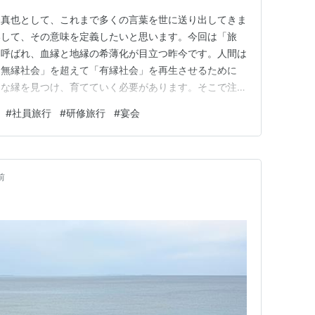
条真也として、これまで多くの言葉を世に送り出してきま
いして、その意味を定義したいと思います。今回は「旅
と呼ばれ、血縁と地縁の希薄化が目立つ昨今です。人間は
「無縁社会」を超えて「有縁社会」を再生させるために
まな縁を見つけ、育てていく必要があります。そこで注目
縁」です。そして、この中には、同じ日に一緒に同じ場所
#
社員旅行
#
研修旅行
#
宴会
。 たまには夫婦で旅行を！ 旅行というものは、本当に
間関係を良くするためにも役に立…
前