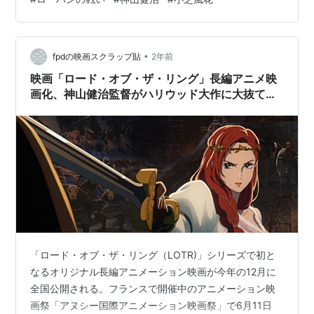
譚としてハリウッドと共作している。 企画・脚本や音の
面ではハリウッドのスタッフが主に作っているのに、絵
のスタイルは日本的なアニメとなっている。まず予告や
•
事前情報を見てそこに驚いた。ハリウッドがもうそこま
fpdの映画スクラップ貼
2年前
で日本のアニメを認めているとは！ 昨今の日本のアニメ
映画「ロード・オブ・ザ・リング」長編アニメ映
は、良く言えば繊細…
画化、神山健治監督がハリウッド大作に大抜て
き！
「ロード・オブ・ザ・リング（LOTR)」シリーズで初と
なるオリジナル長編アニメーション映画が今年の12月に
全国公開される。フランスで開催中のアニメーション映
画祭「アヌシー国際アニメーション映画祭」で6月11日