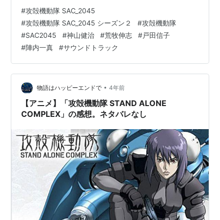
組み制作された。ここではサウンドトラックを手掛けた
#
攻殻機動隊 SAC_2045
作曲家チーム＝戸田信子（写真中央右）×陣内一真（同
#
攻殻機動隊 SAC_2045 シーズン２
#
攻殻機動隊
左）との座談会を実施。まずは、アニメのテーマやサン
#
SAC2045
#
神山健治
#
荒牧伸志
#
戸田信子
トラのあり方について語り合っていただいた。 Text：
#
陣内一真
#
サウンドトラック
Tsuji. Taichi Photo：Hiroki Obara アクション・シーン
に“意味”を与える理由 ー『…
•
物語はハッピーエンドで
4年前
【アニメ】「攻殻機動隊 STAND ALONE
COMPLEX」の感想。ネタバレなし