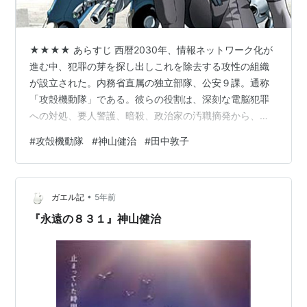
★★★★ あらすじ 西暦2030年、情報ネットワーク化が
進む中、犯罪の芽を探し出しこれを除去する攻性の組織
が設立された。内務省直属の独立部隊、公安９課。通称
「攻殻機動隊」である。彼らの役割は、深刻な電脳犯罪
への対処、要人警護、暗殺、政治家の汚職摘発から、凶
悪犯罪の捜査にまで、多岐に渡る。“少佐”と呼ばれるサイ
#
攻殻機動隊
#
神山健治
#
田中敦子
ボーグ・草薙素子を中心に、９課のメンバーはネットの
闇に潜む犯罪に敢然と立ち向かっていく！ 攻殻機動隊
STAND ALONE COMPLEX Blu-ray Disc BOX:SPECIAL
•
EDITION (特装限定版) 田中敦子 Amazon 作品情報 原
ガエル記
5年前
作：士郎正宗 監督：神山健治 …
『永遠の８３１』神山健治