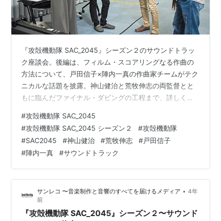
『攻殻機動隊 SAC_2045』シーズン２のサウンドトラッ
ク座談会。後編は、フィルム・スコアリングなる作曲の
方法について、戸田信子×陣内一真の作曲家チームがテク
ニカルな話題を披露。神山健治と荒牧伸志の両監督とと
もに臨んだファイナル・ダビングの工程まで、詳しく振
り返っていただこう。 Text：Tsuji. Taichi Photo：Hiroki
#
攻殻機動隊 SAC_2045
Obara インタビュー前編はこちら： まず“画のどこにど
#
攻殻機動隊 SAC_2045 シーズン２
#
攻殻機動隊
んな音楽が必要か”を考案 ー監督お二方からは、既に完成
#
SAC2045
#
神山健治
#
荒牧伸志
#
戸田信子
した映像を戸田さんと陣内さんへ送っていたのですか？
#
陣内一真
#
サウンドトラック
神山 尺はフィックスしているものの、アニメーションが
まだ完全でないものを送っていました。 …
•
サンレコ 〜音楽制作と音響のすべてを届けるメディア
4年
前
『攻殻機動隊 SAC_2045』シーズン２〜サウンド