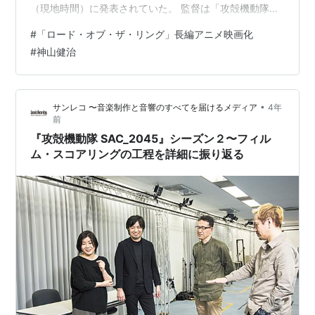
（現地時間）に発表されていた。 監督は「攻殻機動隊
SAC_2045」シリーズなどで知られる神山健治というこ
#
「ロード・オブ・ザ・リング」長編アニメ映画化
とで、ファンには期待が大きそう。 アニメ版のタイトル
#
神山健治
（原題）は「THE LORD OF THE RINGS：THE WAR OF
THE ROHIRRIM」。 全世界で初解禁となった場面写真で
は、ローハン王家のメンバーが初公開。主人公・王女ヘ
•
サンレコ 〜音楽制作と音響のすべてを届けるメディア
4年
ラの美しくも強い瞳で敵に立ち向かう姿、ヘル…
前
『攻殻機動隊 SAC_2045』シーズン２〜フィル
ム・スコアリングの工程を詳細に振り返る