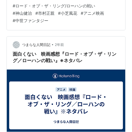
死闘を描いています。 実写スピンオフも「ホビット」が
#
ロード・オブ・ザ・リング/ローハンの戦い
制作されたので、実写はやりつくした感じがあり、アニ
#
神山健治
#
市村正親
#
小芝風花
#
アニメ映画
メでの挑戦は面白いですね。この本作をポイントと、感
#
中世ファンタジー
想を交えて書いていきます。 ロード・オブ・ザ・リング
／ローハンの戦い ブライアン・コックス Amazon あらす
じ ローハン王国の王女ヘラは、剣術をたしなむ気丈な少
女。 ある日、国政会議の…
•
つまらな人間日記
2年前
面白くない 映画感想『ロード・オブ・ザ・リン
グ／ローハンの戦い』※ネタバレ