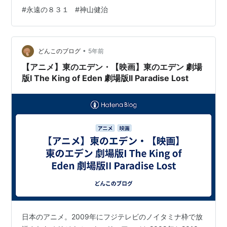
機動隊の放送もされ「やはりおもしろい」と再確認した
#
永遠の８３１
#
神山健治
だけに衝撃ともいえる残念さでした。いったいこれはど
ういうことなのでしょうか。 結局神山監督による『攻殻
機動隊』の面白さは士郎正宗原作と押井守監督の基盤が
•
あったからこそだったのでしょう。 しかしそれにしても
どんこのブログ
5年前
本作『永遠の831』のクオリティの低さには悲しみすら感
【アニメ】東のエデン・【映画】東のエデン 劇場
じます。 ネタバレしますのでご…
版I The King of Eden 劇場版II Paradise Lost
日本のアニメ。2009年にフジテレビのノイタミナ枠で放