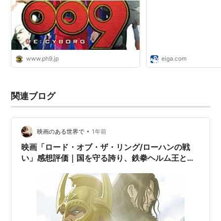
ひるね姫 〜知らないワタシの物語〜（2017年） 監
ス - 映画.com
督・脚本
リスト::アニメーションスタッフ
www.ph9.jp
eiga.com
関連ブログ
•
映画のある世界で
1年前
映画「ロード・オブ・ザ・リング/ローハンの戦
い」感想評価｜国を守る誇り、鉄拳ヘルム王とヘ
ラ