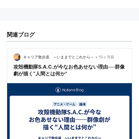
にスタジオ風雅に入
社。背景美
術スタッフとしてキャリ
アをスタート。『AKIRA』や『魔女の宅急便』等に背景
として参加。その後フリーとなり、演出家に転身し、才
能を発揮。美術出身の演出家として注目を集め、
関連ブログ
Production I.Gの『人狼 JIN-ROH』で演出を務める。
2002年、押井守主宰の押井塾に参加、『ミニパト』で
初監督を務める。TVアニメでは『攻殻機動隊 STAND
•
キャリア散歩道 ～いままでとこれから～
10ヶ月前
ALONE COMPLEX』が初監督作
品となり、同作とその
攻殻機動隊S.A.C.が今なお色あせない理由──群像
劇が描く“人間とは何か”
シ
リーズ作
品はいずれも高い評
価を得ている。
主な参加作品
TVアニメ
攻殻機動隊 STAND ALONE COMPLEX（2002年）
監督・シリーズ構成・脚本・絵コンテ
攻殻機動隊 S.A.C. 2nd GIG（2004年）監督・シリー