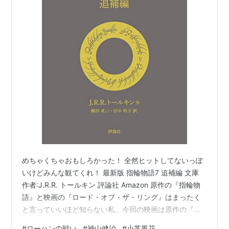
めちゃくちゃおもしろかった！ 全然ヒットしてないっぽ
いけどみんな観てくれ！ 最新版 指輪物語7 追補編 文庫
作者:J.R.R. トールキン 評論社 Amazon 原作の『指輪物
語』と映画の『ロード・オブ・ザ・リング』はまったく
と言っていいほど知らない私。今回の映画は原作の『追
補編』というのを膨らませたらしい。しかも映画の前日
#
ローハンの戦い
#
神山健治
#
小芝風花