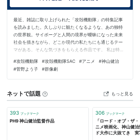
ズ構成・脚本・絵コンテ
精霊の守り人（2007年）監督・脚本
最近、雑誌に取り上げられた「攻殻機動隊」の特集記事
東のエデン
（2009年）原作・監督・脚本
を読みました。久しぶりに観たくなるような、あの独特
アニメ映画
の世界観。サイボーグと人間の境界が曖昧になった未来
社会を描きながら、どこか現代の私たちにも通じるテー
ミニパト（2002年）監督
マがある。そんな気づきをもらえる作品です。 私は特に
攻殻機動隊 STAND ALONE COMPLEX Solid State
「攻殻機動隊 STAND ALONE COMPLEX（S.A.C.）」シ
#
攻殻機動隊
#
攻殻機動隊SAC
#
アニメ
#
神山健治
Society（2006年）監督・脚本・絵コンテ
リーズが好きです。公安9課という特殊部隊の活躍を描き
#
菅野よう子
#
群像劇
ながら、ひとつの事件の裏にある人間ドラマや社会構造
東のエデン 総集編 Air Communication（2009年）
を丁寧に掘り下げていく。草薙素子、バトー、トグサと
原作・脚本・監督
いった個性豊かなメンバーたちが、それぞれの正義と矜
東のエデン 劇場版I The King of Eden（2009年）原
ネットで話題
もっと見る
持を抱えて動く姿に引き込まれます。 S.A.C.の面白さ
作・脚本・監督
は、ただのSFアク…
東のエデン 劇場版II Paradise Lost（2010年）原作・
393
306
脚本・監督
ブックマーク
ブックマーク
PH9 神山健治監督作品
「ロード・オブ・ザ・
009 RE:CYBORG
（2012年）監督・脚本
ニメ映画化、神山健治
CYBORG009 CALL OF JUSTICE（2016年）総監督
ド大作に大抜てき 実
183年前の“中つ国”が