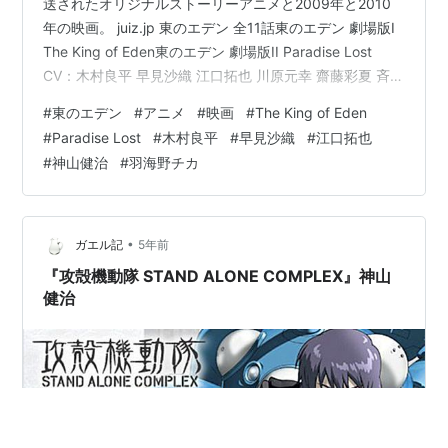
送されたオリジナルストーリーアニメと2009年と2010
年の映画。 juiz.jp 東のエデン 全11話東のエデン 劇場版I
The King of Eden東のエデン 劇場版II Paradise Lost
CV：木村良平 早見沙織 江口拓也 川原元幸 齋藤彩夏 斉藤
貴美子 田谷 隼 白熊寛嗣 五十嵐 麗 小川真司 玉川紗己子
#
東のエデン
#
アニメ
#
映画
#
The King of Eden
ほか 監督：神山健治 原作：神山健治 キャラクターデザ
#
Paradise Lost
#
木村良平
#
早見沙織
#
江口拓也
イン：羽海野チカ（原案）、森川聡子 youtu.be 劇場版で
#
神山健治
#
羽海野チカ
完結って。大人ってずるい。どハマりしてた人はいたな
ぁ。 いろんなオマージュ入ってる。 リンク
•
ガエル記
5年前
『攻殻機動隊 STAND ALONE COMPLEX』神山
健治