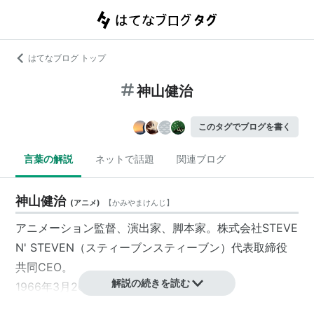
はてなブログ トップ
神山健治
このタグでブログを書く
言葉の解説
ネットで話題
関連ブログ
神山健治
(
アニメ
)
【
かみやまけんじ
】
アニメーション監督、演出家、脚本家。株式会社STEVE
N' STEVEN（スティーブンスティーブン）代表取締役
共同CEO。
解説の続きを読む
1966年3月20日生まれ、埼玉県出身。
高校卒業後、アニメの自主制作に関わった後、1985年