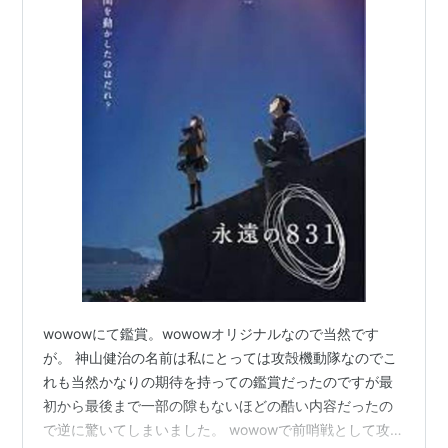
wowowにて鑑賞。wowowオリジナルなので当然です
が。 神山健治の名前は私にとっては攻殻機動隊なのでこ
れも当然かなりの期待を持っての鑑賞だったのですが最
初から最後まで一部の隙もないほどの酷い内容だったの
で逆に驚いてしまいました。 wowowで前哨戦として攻殻