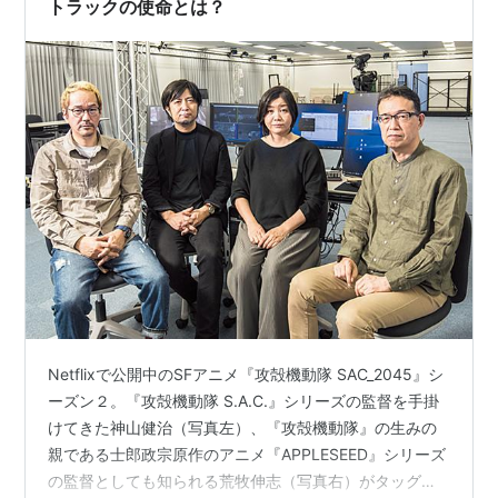
トラックの使命とは？
Netflixで公開中のSFアニメ『攻殻機動隊 SAC_2045』シ
ーズン２。『攻殻機動隊 S.A.C.』シリーズの監督を手掛
けてきた神山健治（写真左）、『攻殻機動隊』の生みの
親である士郎政宗原作のアニメ『APPLESEED』シリーズ
の監督としても知られる荒牧伸志（写真右）がタッグを