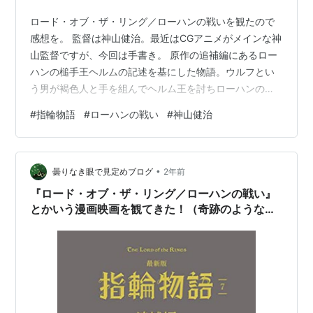
ロード・オブ・ザ・リング／ローハンの戦いを観たので
感想を。 監督は神山健治。最近はCGアニメがメインな神
山監督ですが、今回は手書き。 原作の追補編にあるロー
ハンの槌手王ヘルムの記述を基にした物語。ウルフとい
う男が褐色人と手を組んでヘルム王を討ちローハンの王
を僭称するもその後敗北したという歴史の解説程度の記
#
指輪物語
#
ローハンの戦い
#
神山健治
述をもとに、僭王ウルフとの戦いの陰に存在した歴史に
語られることのないヘルムの娘ヘラの戦いの物語として2
時間のアニメに拡大した作品。ヘルムの名前はヘルム峡
•
谷（角笛城のあたり）として本編にも出てくるため、オ
曇りなき眼で見定めブログ
2年前
リジナル作品ではあるが、原作との繋がりもしっかり意
『ロード・オブ・ザ・リング／ローハンの戦い』
識した物語になっている。 全然面白くなかっ…
とかいう漫画映画を観てきた！（奇跡のような傑
作（奇跡ではないのかもしれない））