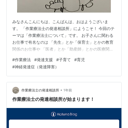
みなさんこんにちは、こんばんは、おはようございま
す。 「作業療法士の発達相談所」にようこそ！ 今回のテ
ーマは「作業療法士について」です。 お子さんに関わる
お仕事で有名なのは 「先生」とか「保育士」とかの教育
関係のお仕事や 「医者」とか「助産師」とかの医療関係
のお仕事だと思います。 その医療関係のお仕事の1つに
#
作業療法
#
発達支援
#
子育て
#
育児
「作業療法士」っていうのがあります。 ザックリ言うと
#
神経発達症（発達障害）
「作業療法士」は”リハビリ”のお仕事です。 その中で
も”生活動作”に焦点を当てているのが「作業療法士」で
す。 対象は子ども～高齢者までと幅広く（作業療法士ご
とに専門はありますが） 対象者の年齢にあわせて”生
•
作業療法士の発達相談所
1年前
活”に関するリハビリを行っていき…
作業療法士の発達相談所が始まります！