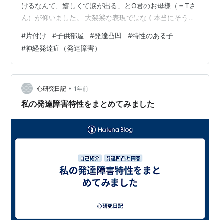
けるなんて、嬉しくて涙が出る」とO君のお母様（＝Tさ
ん）が仰いました。 大袈裟な表現ではなく本当にそうな
のだと感じました。 なぜなら、O君と前回一緒に片付け
#
片付け
#
子供部屋
#
発達凸凹
#
特性のある子
ていてO君の記憶力に驚いたからです。 捨てたがらない
#
神経発達症（発達障害）
だけでなく、記憶力がよいのです。 「ミニオンズはあと
５体あるはず。どらえもんはあと３体あるはず。」 しか
もそれが当たっている。 O君には「フェイドアウトして
時間が経っても忘れているな～捨てても大丈夫そうだな
•
心研究日記
1年前
～」という方法は通用しないはず…
私の発達障害特性をまとめてみました