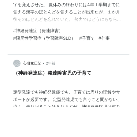
字を覚えさせた。 夏休みの終わりには4年１学期までに
覚える漢字のほとんどを覚えることが出来たが、１か月
後そのほとんどを忘れていた。 努力ではどうにもならな
い学習の障害。 年齢が上がって覚えられることもある
#
神経発達症（発達障害）
が、人並に書けるようにはならない。 医者の診断が無く
#
限局性学習症（学習障害SLD）
#
子育て
#
仕事
ても学習障害は分かるし、配慮もしやすい。 UDフォント
という、学習障害があっても書体を変えるだけで読みや
すい認識しやすくなる書体もある。 「常識」的なものが
先生や親御さんの心理的弊害になって配慮できないとい
•
心研究日記
2年前
うのはもったいないと思う。 勉強は辛…
（神経発達症）発達障害児の子育て