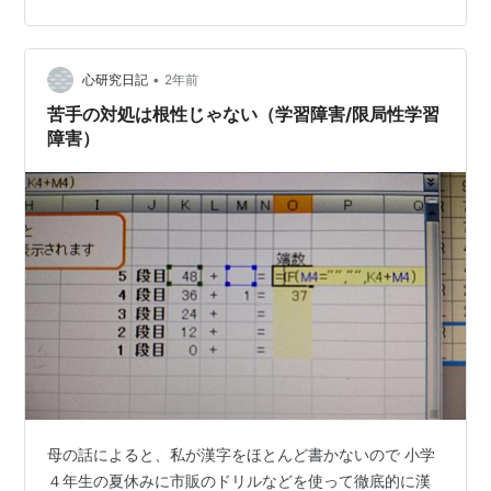
容については個々の状況に応じて設定を致します。社会
生活技能等の向上を図るための支援を行います。 私は対
人スキルを学びたいため、作業場のような立位作業を主
にして、対人技能、特性の整理と言ったような講義を受
•
心研究日記
2年前
けました。 週5日通うのが望ましいのですが、ボ…
苦手の対処は根性じゃない（学習障害/限局性学習
障害）
母の話によると、私が漢字をほとんど書かないので 小学
４年生の夏休みに市販のドリルなどを使って徹底的に漢