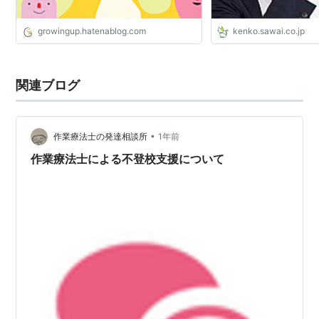
growingup.hatenablog.com
kenko.sawai.co.jp
関連ブログ
•
作業療法士の発達相談所
1年前
作業療法士による不登校支援について