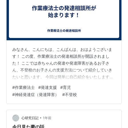
みなさん、こんにちは、こんばんは、おはようございま
す！ この度、作業療法士の発達相談所が開設されまし
た！ ここでは赤ちゃんの発達や発達障害があるお子さ
ん、不登校のお子さんの支援方法について紹介していき
たいと思います。 今回は簡単に自己紹介をいたします。
私は小児専門の作業療法士として今まで（たぶん）500
#
作業療法士
#
発達支援
#
育児
人以上のお子さんの発達支援に関わってきました。 その
#
神経発達症（発達障害）
#
不登校
中には自閉症スペクトラム等の神経発達症のお子さん、
脳性麻痺等の肢体不自由児のお子さん、未熟児等のお子
さん、不登校になってしまったお子さんなど、いろいろ
なお子さんがいました。 その中で培ってきた経験や知識
•
心研究日記
1年前
をここで発信し、発達支援に便利な道具を紹…
今日見た夢の話