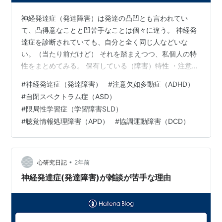
神経発達症（発達障害）は発達の凸凹とも言われてい
て、凸得意なことと凹苦手なことは個々に違う。 神経発
達症を診断されていても、自分と全く同じ人などいな
い。（当たり前だけど） それを踏まえつつ、私個人の特
性をまとめてみる。 保有している（障害）特性 ・注意欠
如多動症（ADHD） ・自閉スペクトラム症（ASD） ・限
#
神経発達症（発達障害）
#
注意欠如多動症（ADHD）
局性学習障害（SLD）（読字障害、書字障害、計算障害
#
自閉スペクトラム症（ASD）
有） ・聴覚情報処理障害（APD、聴き取り困難症LiD）
#
限局性学習症（学習障害SLD）
・発達性協調運動障害（疑いあり）（DCD） IQ検査
#
聴覚情報処理障害（APD）
#
協調運動障害（DCD）
WAIS-Ⅳ 全体 94 言語理解 ノーマル 知覚推理 凸 ワーキ
ングメモリー 凹 処理速度 凹 まとめコメント抜粋：聴覚
情…
•
心研究日記
2年前
神経発達症(発達障害)が雑談が苦手な理由