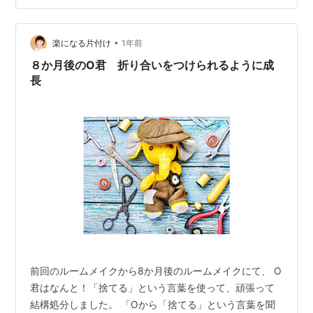
る。 前者は一般的なやり方だろう。ストレスもそれほど
ないし、変更になるのは仕方のないことだ。前のやり方
の方が良かったとなれば、元に戻せばいい。 問題は後者
•
楽になる片付け
1年前
のやり方で変更した後、元に戻すことが出来ない…
８か月後のO君 折り合いをつけられるように成
長
前回のルームメイクから8か月後のルームメイクにて、 O
君はなんと！「捨てる」という言葉を使って、頑張って
結構処分しました。 「Oから「捨てる」という言葉を聞