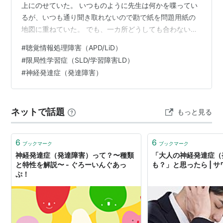
上にのせていた。 いつものように先生は何かを喋ってい
るが、いつも通り聞き取れないので勘で紙を問題用紙の
地図に重ねていた。 でも、一カ所どうしても合わない。
困っていると先生がやってきて、呆れたような顔をして
#
聴覚情報処理障害（APD/LiD）
何かを聞いてきた。 「形が合わなくて問題が解けな
#
限局性学習症（SLD/学習障害LD）
い。」と言ったんだと思う。 少し溜息をついて話してき
#
神経発達症（発達障害）
た。多分「足りない所があるから。」とでも言ったんだ
と思う。 周りを見ると、他の生徒たちは色鉛筆で地図に
色を塗っている。「色を塗って提出するように。」と言
ネットで話題
もっと見る
われたんだと気づいた。 先生は私のことを話…
6
6
ブックマーク
ブックマーク
神経発達症（発達障害）って？〜種類
「大人の神経発達症（
と特性を解説〜 - ぐろーいんぐあっ
も？」と思ったら | 
ぷ！