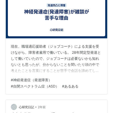
現在、職場適応援助者（ジョブコーチ）による支援を受
けながら、障害者雇用で働いている。 28年間定型発達と
して働いていたので、ジョブコーチは必要ないかも知れ
ないとも思ったが、分からないことを聞いたり頭の中で
考えたことを言葉にすることが苦手で会話を諦めてしま
うことが多いので、会社の上司や同僚ではない人に相談
#
神経発達症（発達障害）
できるのはメリットが大きいと感じた。 毎回同じことを
#
自閉スペクトラム症（ASD）
#
あるある
言っているように思うが、面談では「忘れている作業は
あるか」「服装は変ではないか」「仕事が遅くて不満に
思われていないか」など聞いている。 障害をオープンに
して働いているが、ありがたいことに職場の皆さんに
•
心研究日記
2年前
は、他の人と変わらない扱い＝普通に接してもら…