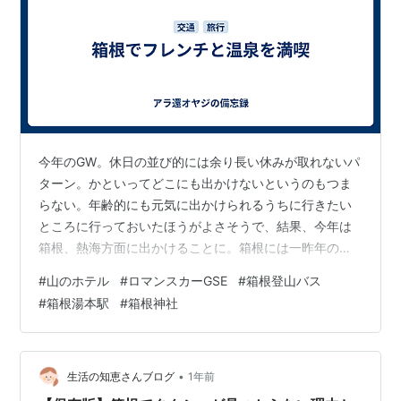
今年のGW。休日の並び的には余り長い休みが取れないパ
ターン。かといってどこにも出かけないというのもつま
らない。年齢的にも元気に出かけられるうちに行きたい
ところに行っておいたほうがよさそうで、結果、今年は
箱根、熱海方面に出かけることに。箱根には一昨年の秋
に母親を連れて訪れたが、 sugo-mane.hatenablog.com
#
山のホテル
#
ロマンスカーGSE
#
箱根登山バス
その時に泊まったホテルが好印象で、そのうち再訪して
#
箱根湯本駅
#
箱根神社
みたいと思っていた。一方、熱海の方はしばらくぶり、
多分息子が小学生の時以来だからおよそ四半世紀ぶりと
いうことになる。旅程はGW前半二日目の日曜からの2泊
3日だ。移動は電車で。目的地が箱根ということもあり、
•
生活の知恵さんブログ
1年前
今回は小田急を使う…