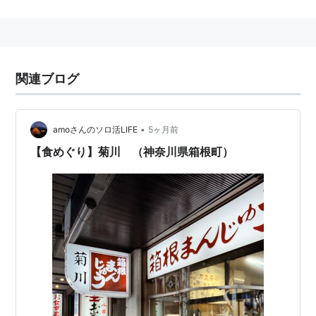
標高96m。
2007年7月から
小田急グループ
が建て替え工事を進めて
いた新駅舎は2009年3月14日に橋上駅舎として完成。
■
箱根登山鉄道鉄道線
（
箱根湯本駅
で運用分離）
関連ブログ
強羅駅
(
OH57
)−
彫刻の森駅
(
OH56
)−
小涌谷駅
(
OH55
)−
宮ノ下駅
(
OH54
)−
大平台駅
(
OH53
)−
塔ノ沢
•
amoさんのソロ活LIFE
5ヶ月前
駅
(
OH52
) ←「
箱根湯本駅
(
OH51
)」
【食めぐり】菊川 （神奈川県箱根町）
「
箱根湯本駅
(
OH51
)」→
入生田駅
(
OH50
)−
風祭駅
(
OH49
)−
箱根板橋駅
(
OH48
)−
小田原駅
(
OH47
)…（
小
田原線
直通）
○
リスト
：
駅キーワード
○
リスト
：
駅つきキーワード