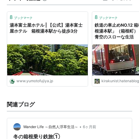
個） | まんじゅう 饅頭 マンジュウ カステラ かすてら 白
あん 和菓子 …
8
8
ブックマーク
ブックマーク
湯本富士屋ホテル | 【公式】湯本富士
鉄道の車止めNO.12
屋ホテル 箱根湯本駅から徒歩3分
根湯本駅」（箱根町）～
青空のスローな生活
www.yumotofujiya.jp
kirakunist.hatenablo
関連ブログ
•
Wander Life ～自然人浮草生活～
6ヶ月前
冬の箱根乗り鉄旅①