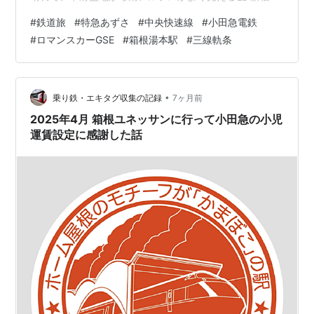
の乗り継ぎ時間は27分。普通に行けば余裕だけど、人身
#
鉄道旅
#
特急あずさ
#
中央快速線
#
小田急電鉄
事故やら異音確認やらで頻繁に遅延する中央快速線をす
#
ロマンスカーGSE
#
箱根湯本駅
#
三線軌条
んなり突破できるか、一抹の不安が😓 今日は今のところ
至って順調😌 ・・・・・ 突然、甲斐大和付近でノロノロ
運転に😣 あ〜早くもキタか😩 中央快速線はまだだいぶ先
だけど😯 ・・・・・ 幸いすぐに速度回復し笹子トンネル
•
乗り鉄・エキタグ収集の記録
7ヶ月前
へ。 軽症…
2025年4月 箱根ユネッサンに行って小田急の小児
運賃設定に感謝した話