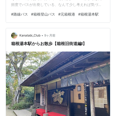
頻度でバスが出発している、なんて少し考えれば気づき
そうな事実に気づいてはいない。 2025.09.11[Thu]元箱
#
路線バス
#
箱根登山バス
#
元箱根港
#
箱根湯本駅
根港16:35→箱根湯本駅17:10箱根登山バス [K]箱根旧街道
線、¥1,080、12.3km 元箱根港～箱根湯本駅（箱根登山
バス） [Google MyMaps] 箱根登山バス 箱根湯本駅行 乗
•
車したのは旧街道線、前段ではどのバスに乗るか全く決
Kanatabi_Club
9ヶ月前
めてなさそうな感じで書いてはいるが、…
箱根湯本駅からお散歩【箱根旧街道編Ⅰ】