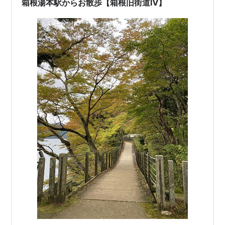
箱根湯本駅からお散歩【箱根旧街道Ⅳ】
まぼこデ…