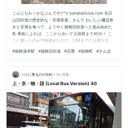
こんにちわ！かなぶんです(^^)/ kanatabiclub.com 先日
は旧街道の歴史的な「甘酒茶屋」さんで おいしい磯辺巻
きと甘酒を食べて、ようやく箱根旧街道へと進み始めた
私 看板によれば、ここから歩いて元箱根まで40分！ こ
こに着いたのが11時過ぎなので、12時までには着けるか
な？ ここ旧箱根街道を歩くのに欠かせないのが石畳 看板
#
箱根湯本駅
#
箱根旧街道
#
石畳
#
箱根町
#
さんぽ
で仕組みを説明してくれていた 構造を見るとよくできて
るね 石畳の下に小石と粘土で突き固めることできちんと
強度を出してる！ さらに側に作った水路で排水・・・ 構
•
造としては今の道路とほぼ一緒だ 旧箱根街道には、様々
バスに乗るのが目的
9ヶ月前
な坂の名前が付いていて 看板からすぐに始まるのが
上・京・物・語 (Local Bus Version) 40
「白…