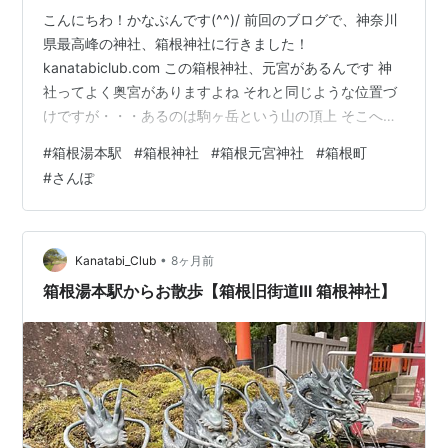
こんにちわ！かなぶんです(^^)/ 前回のブログで、神奈川
県最高峰の神社、箱根神社に行きました！
kanatabiclub.com この箱根神社、元宮があるんです 神
社ってよく奥宮がありますよね それと同じような位置づ
けですが・・・あるのは駒ヶ岳という山の頂上 そこへ向
かうロープウェイ乗り場まで向かいます 神社のなかの紅
#
箱根湯本駅
#
箱根神社
#
箱根元宮神社
#
箱根町
葉がとてもきれい(*^^*) せっかくなので「平和の鳥居」
#
さんぽ
にも行ってみる 湖に突き出してる部分には、様々な国籍
の旅行者の方が きちんと並んで順番を待っていたので、
私はその合間を縫って撮影 この鳥居を一度湖側から見て
みたい・・・やっぱりスワンボートかな（笑） ふと見る
•
Kanatabi_Club
8ヶ月前
と、「平和の…
箱根湯本駅からお散歩【箱根旧街道Ⅲ 箱根神社】