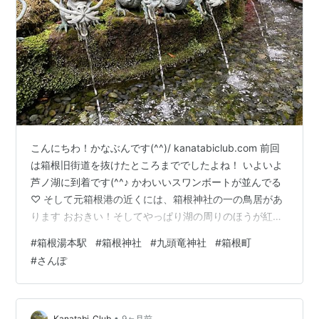
こんにちわ！かなぶんです(^^)/ kanatabiclub.com 前回
は箱根旧街道を抜けたところまででしたよね！ いよいよ
芦ノ湖に到着です(^^♪ かわいいスワンボートが並んでる
♡ そして元箱根港の近くには、箱根神社の一の鳥居があ
ります おおきい！そしてやっぱり湖の周りのほうが紅葉
は進んでいる気がしますね 湖畔を歩いていくと・・・ 箱
#
箱根湯本駅
#
箱根神社
#
九頭竜神社
#
箱根町
根神社の湖に立つ「平和の鳥居」が見えた！ 元箱根に来
#
さんぽ
たら、やはり外せないのが箱根神社 湖に沿って向かいま
す これが二の鳥居 湖畔の公園には、外国の方もたくさん
いて 日本人より多そうで、驚いた( ﾟДﾟ)！ 湖のそばって
なぜか落ち着きますよね～ 海とはまた違って…
•
Kanatabi_Club
9ヶ月前