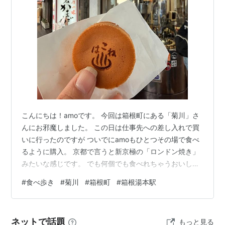
こんにちは！amoです。 今回は箱根町にある「菊川」さ
んにお邪魔しました。 この日は仕事先への差し入れで買
いに行ったのですが ついでにamoもひとつその場で食べ
るように購入。 京都で言うと新京極の「ロンドン焼き」
みたいな感じです。 でも何個でも食べれちゃうおいし
い！ 外国人の人もいっぱい並んで購入していたよ。 お店
#
食べ歩き
#
菊川
#
箱根町
#
箱根湯本駅
は箱根湯本駅の前にあります。 このまま出かける予定だ
ったのでおうち用は買わなかったけど。 いっぱい買って
冷凍しておくのもちょっとしたご褒美にいいかも！？
ネットで話題
もっと見る
【ふるさと納税】カステラ焼箱根まんじゅう（15個/20