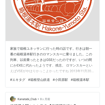
家族で箱根ユネッサンに行った時の話です。行きは朝一
番の箱根湯本駅行きのロマンスカーに乗りました。この
列車、以前乗ったときはGSEだったのですが、いつの間
にかEXEに代わったようです、残念。 ロマンスカーとい
えばVSEがやはりかっこよかったですね 2013年11月20日
箱根湯本駅 なお、新宿～小田原間の運賃は、JRは1,508
#
エキタグ
#
箱根登山鉄道
#
小田原駅
#
箱根湯本駅
円、小田急は901円と小田急に軍配が上がるのですが、小
児運賃は小田急線内一律50円（ICのみ）とさらに破格で
す。京急も小児一律75円にしてくれていますが、家族で
•
出かけると電車賃もばかになりませんので、ありがたい
Kanatabi_Club
8ヶ月前
限りです。 箱根湯本駅 エキタグ あの特徴的な屋根がか