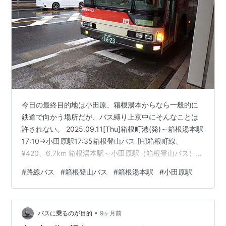
今日の最終目的地は小田原、箱根湯本からなら一般的に
鉄道で向かう場所だが、バス縛り上京中にそんなことは
許されない。 2025.09.11[Thu]箱根町港(発)～箱根湯本駅
17:10→小田原駅17:35箱根登山バス [H]箱根町線、
¥420、6.7km 箱根湯本駅～小田原駅（箱根登山バス）
[Google MyMaps] 箱根登山バス 小田原駅行 本日の
#
路線バス
#
箱根登山バス
#
箱根湯本駅
#
小田原駅
「上・京・物・語」中で利用した路線バスはすべて、始
発バス停から終着バス停までの乗車だったが、さすがに
最後までそれを通せるわけはなく、このバスは途中から
•
の乗車となる。とりあえず来たバスに乗ろうと思って乗
バスに乗るのが目的
9ヶ月前
車バス停へ移動するとすぐにバスはやってきた。こ…