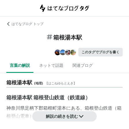
はてなブログ トップ
箱根湯本駅
このタグでブログを書く
言葉の解説
ネットで話題
関連ブログ
箱根湯本駅
(
地理
)
【
はこねゆもとえき
】
箱根湯本駅 箱根登山鉄道（鉄道線）
神奈川県
足柄下郡
箱根町
湯本
にある、
箱根登山鉄道
（
箱
根登山電車
）の「
箱根湯本
」駅。
解説の続きを読む
1919年6月1日開業。