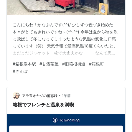
こんにちわ！かなぶんです(^^)/ 少しずつ色づき始めた
木々がとてもきれいですね～(*^-^*) 今年は夏から秋を吹
っ飛ばして冬になってしまったような気温の変化に戸惑
っています（笑） 天気予報で最高気温18度くらいだと、
まだまだジャケット一枚で大丈夫かな・・・なんて思っ
たりもするのだけど、外に出ると北風が強くて、体感２
#
箱根湯本駅
#
甘酒茶屋
#
旧箱根街道
#
箱根町
度、３度低く感じられますよね。 今年はすでにキルティ
#
さんぽ
ングのジャケットを１１月初めから着始めてしまいまし
た。 こんな寒い中ですが、どうしても行きたいところが
あって・・・ 今にも降りそうな曇り空の中、箱根に行っ
てきました！ 箱根に行くときはまずどんな順路でいくと
•
アラ還オヤジの備忘録
1年前
きも、小田原駅から箱根…
箱根でフレンチと温泉を満喫