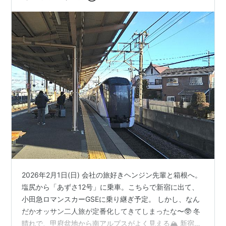
2026年2月1日(日) 会社の旅好きヘンジン先輩と箱根へ。
塩尻から「あずさ12号」に乗車。こちらで新宿に出て、
小田急ロマンスカーGSEに乗り継ぎ予定。 しかし、なん
だかオッサン二人旅が定番化してきてしまったな〜🥸 冬
晴れで、甲府盆地から南アルプスがよく見える🏔️ 新宿で