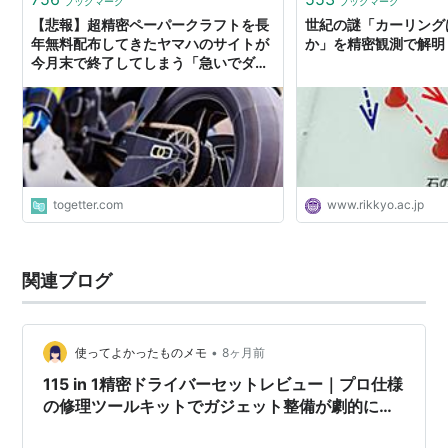
ブックマーク
ブックマーク
【悲報】超精密ペーパークラフトを長
世紀の謎「カーリング
年無料配布してきたヤマハのサイトが
か」を精密観測で解明 
今月末で終了してしまう「急いでダウ
ンロードしなきゃ」 - Togetter
togetter.com
www.rikkyo.ac.jp
関連ブログ
•
使ってよかったものメモ
8ヶ月前
115 in 1精密ドライバーセットレビュー｜プロ仕様
の修理ツールキットでガジェット整備が劇的に快
適になる理由