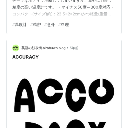
チープなボディで油断してしまいますが、意外に万能で
精度の高い温度計です。 ・マイナス50度～300度対応・
コンパクト(サイズ(約)：23.5×2×2cm)かつ軽量(重量
(約)：23g)で持ち運び便利 毎年校正している温度計と比
#
温度計
#
精密
#
意外
#
料理
較してみた結果、差は、なんと0.1度でした！（この差が
大きいかどうかは見解がわかれるかもですが）これで
1000円切るのはコスパ良いと思います！ ＨＯＬＤ(停止),
•
ＭＡＸ(最大)・ＭＩＮ(最小)機能もあり、とても便利だと
英語の顔表情.airabuwo.blog
5年前
思います。 気になる方は是非以下のリンクから閲覧・ご
ACCURACY
購…