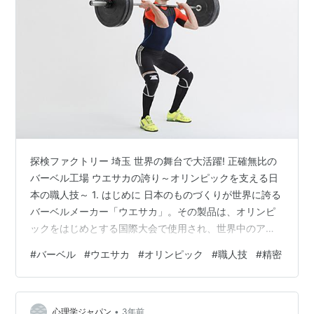
探検ファクトリー 埼玉 世界の舞台で大活躍! 正確無比の
バーベル工場 ウエサカの誇り～オリンピックを支える日
本の職人技～ 1. はじめに 日本のものづくりが世界に誇る
バーベルメーカー「ウエサカ」。その製品は、オリンピ
ックをはじめとする国際大会で使用され、世界中のアス
リートから信頼されています。ウエサカのバーベルがこ
#
バーベル
#
ウエサカ
#
オリンピック
#
職人技
#
精密
こまでの評価を得ているのは、精密な技術と職人のこだ
わりによるものです。本記事では、ウエサカの歴史、バ
ーベル製作における技術革新、そして未来への展望につ
•
いて、詳しく掘り下げていきます。 ストレスすっきり い
心理学ジャパン
3年前