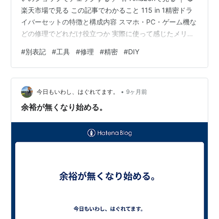
楽天市場で見る この記事でわかること 115 in 1精密ドラ
イバーセットの特徴と構成内容 スマホ・PC・ゲーム機な
どの修理でどれだけ役立つか 実際に使って感じたメリッ
ト・デメリット どんな人に向いているツールキットか
#
別表記
#
工具
#
修理
#
精密
#
DIY
DIYやガジェット整備の効率が上がる理由 商品概要 115
in 1 精密ドライバーセットは、スマホ・PC・ゲーム機・
時計・カメラなど、精密機器の修理に必要なビットを網
•
羅したプロ仕様のツールキットです。 特殊ネジにも対
今日もいわし、はぐれてます。
9ヶ月前
応…
余裕が無くなり始める。