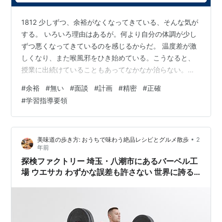
1812 少しずつ、余裕がなくなってきている、そんな気が
する。 いろいろ理由はあるが。何より自分の体調が少し
ずつ悪くなってきているのを感じるからだ。 温度差が激
しくなり、また喉風邪をひき始めている。こうなると、
授業に出続けていることもあってなかなか治らない。そ
れどころか、悪化の一途を辿っていく。 それも理由。 そ
#
余裕
#
無い
#
面談
#
計画
#
精密
#
正確
して、すでに学期末の体制に入り始めているから、とも
#
学習指導要領
言える。個別面談の予定調整が始まり、そのための準備
も行う。何より学習面だ。 今日、本来は17時ごろにタス
クは終わったのだが、試しに終業式までの時間割を作っ
•
美味道の歩き方: おうちで味わう絶品レシピとグルメ散歩
2
てみた。 なんと、順調にやると順調ではない結果が出る
年前
ことがわかった。 学習発表会な…
探検ファクトリー 埼玉・八潮市にあるバーベル工
場 ウエサカ わずかな誤差も許さない 世界に誇る
日本の手仕事に迫る。