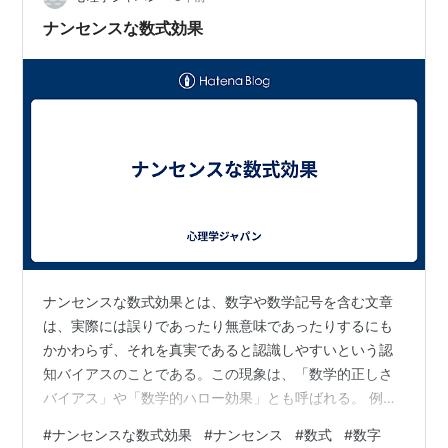
い気持ちになる本: 心と脳がリフレッシュ爽快に
ナンセンスな数式効果
(WisdomBooks) 作者…
ナンセンスな数式効果とは、数字や数学記号を含む文章
は、実際には誤りであったり無意味であったりするにも
かかわらず、それを真実であると認識しやすいという認
知バイアスのことである。この現象は、「数学的正しさ
バイアス」や「数学的ハロー効果」とも呼ばれる。 例え
ば、「4人に3人の歯医者がこの歯磨き粉を勧めている」
#
ナンセンスな数式効果
#
ナンセンス
#
数式
#
数字
という文は、「ほとんどの歯医者がこの歯磨き粉を勧め