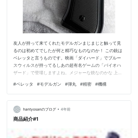
友人が持って来てくれたモデルガンまじまじと触って見
るのは初めてでしたが何と精巧なものなのか！ この銃は
ベレッタと言うものです。映画「ダイハード」でブルー
スウィルスが持ってるしあの超有名ゲームの「バイオハ
ザード」で登場しますよね。メジャーな銃なのかな 上の
スライドを稼働すると弾丸がメカニカルに跳ね上がる機
#
ベレッタ
#
モデルガン
#
弾丸
#
精密
#
機構
構 弾丸も分解出来る構造でリアル これをマガジンの装填
左右に積み上がることで玉を多く入れる機構だそうで
す。 金属でリアルな佇まい。広島サミットがあります
•
が・・・これ持ってるとハイこちらへ・・とお部屋に御
hantyosanのブログ
4年前
呼ばれしそうですね。 凄い物に触れることが出来まし
商品紹介#1
た。精巧で各種機構も作動出来きて動かすと細か…