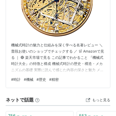
機械式時計の魅力と仕組みを深く学べる名著レビュー ＼
普段お使いのショップでチェックする ／ 🛒 Amazonで見
る ｜ 🔴 楽天市場で見る この記事でわかること 『機械式
時計大全』の特徴と構成 機械式時計の歴史・構造・メカ
ニズムの基礎 実際に読んで感じた内容の深さと魅力 メリ
ット・デメリットの整理 どんな人に向いている本なのか
#
時計
#
機械
#
歴史
#
精密
商品概要 『機械式時計大全（講談社選書メチエ）』は、
機械式時計の歴史・構造・技術・文化を体系的にまとめ
た専門書です。時計の仕組みを深く理解したい人や、機
ネットで話題
もっと見る
械式時計の魅力をより味わいたい人に向けて書かれた一
冊で、時計好きの間でも評価の高い内容となっていま
す。 ジャンル：時…
756
553