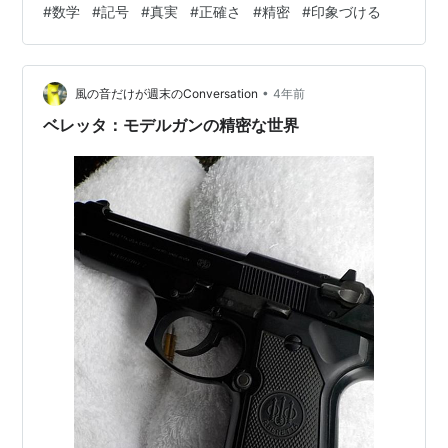
#
数学
#
記号
#
真実
#
正確さ
#
精密
#
印象づける
ている」という文と同じ情報を伝えているにもかかわら
ず、人々はより信じやすいかもしれません。最初の文で
数字と数学記号を使うことで、その文が必ずしも真実で
も意味があるわけでもないのに、正確さや精密さを印象
•
風の音だけが週末のConversation
4年前
づけることができるのです。 ナンセンスな数式効…
ベレッタ：モデルガンの精密な世界