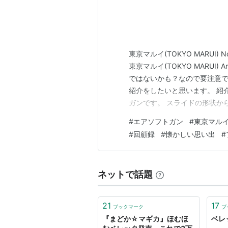
東京マルイ(TOKYO MARUI)
東京マルイ(TOKYO MARUI
ではないかも？なので要注意で
紹介をしたいと思います。 紹
ガンです。 スライドの形状か
いるので、 18歳以上の方は1
#
エアソフトガン
#
東京マル
しては、この価格帯ながらスラ
#
回顧録
#
懐かしい思い出
#
ネットで話題
21
17
ブックマーク
ブ
『まどか☆マギカ』ほむほ
ベレッタ