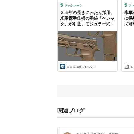
マット
5
5
ブックマーク
ブ
ショ
３５年の長きにわたり採用、
米軍
1P）
米軍標準仕様の拳銃「ベレッ
に採
タ」が引退、モジュラー式拳
ズ可
銃「Ｐ３２０」採用へ（1/3
ド
ページ）
www.sankei.com
sr
関連ブログ