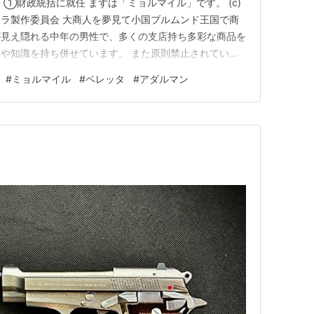
①財政統括に就任 まずは「ミョルマイル」です。 (c)
ラ製作委員会 大商人を夢見て小国ブルムンド王国で商
が見え隠れる中年の男性で、多くの支店持ち多彩な商品を
や知識を持ち併せています。 また原則禁止されている
のドンとも呼ばれています。 作中ではスカイドラゴン
#
ミョルマイル
#
ベレッタ
#
アダルマン
ルに助けられ、以降はテンペストの御用商人のような役割
ンに商売していたも…