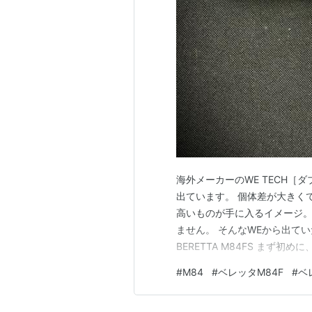
海外メーカーのWE TECH
出ています。 個体差が大きく
高いものが手に入るイメージ
ません。 そんなWEから出ていた
BERETTA M84FS まず
ような豪華装備ではありません
#
M84
#
ベレッタM84F
#
ベ
通常は保管時にスライドとフレー
model WEの…