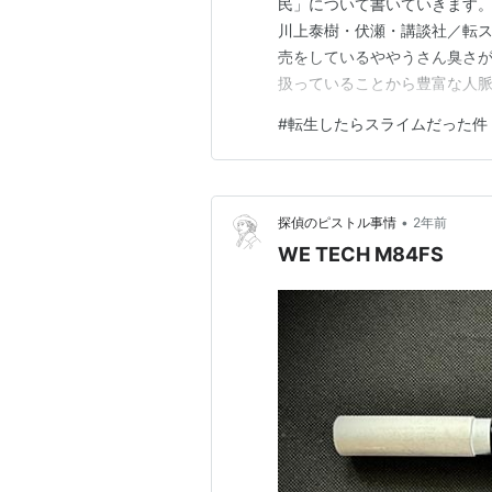
民」について書いていきます。 
川上泰樹・伏瀬・講談社／転ス
売をしているややうさん臭さ
扱っていることから豊富な人脈
高利貸しも行っており、暗黒街
#
転生したらスライムだった件
に襲われているところをリム
を果たすことに。回復役をメイ
•
探偵のピストル事情
2年前
WE TECH M84FS