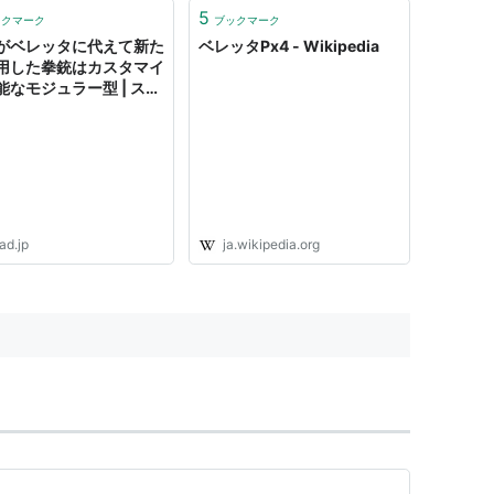
ブラック塗装仕上 ■ オプ
5
ックマーク
ブックマーク
ン／スペアマガジン（WA-
がベレッタに代えて新た
ベレッタPx4 - Wikipedia
 ●人気TVアニメーション...
用した拳銃はカスタマイ
能なモジュラー型 | スラ
ad.jp
ja.wikipedia.org