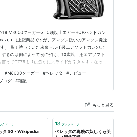
 No.18 M8000クーガーG 10歳以上エアーHOPハンドガン
) Amazon （上記商品ですが、アマゾン扱いのアマゾン発送
す） 嘗て持っていた東京マルイ製エアソフトガンのご
介するのは例によって例の如く、10歳以上用エアソフト
ら言ってCZ75よりは遥かにスライドが引きやすくなって
8歳以上用でも何ら問題はないかな？と思います。 特色と
イ
#
M8000クーガー
#
ベレッタ
#
レビュー
イドが左右分割ではなく１ピース成型な上に、 U…
ブログ
#
雑記
もっと見る
13
ックマーク
ブックマーク
 92 - Wikipedia
ベレッタの猟銃の妖しくも美