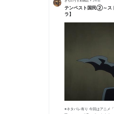
•
きちのうすめ雑記
2年前
テンペスト国民②～ス
ラ】
※ネタバレ有り 今回はアニメ