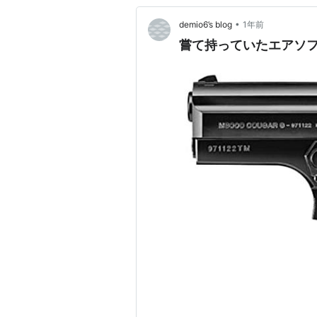
•
demio6’s blog
1年前
嘗て持っていたエアソ