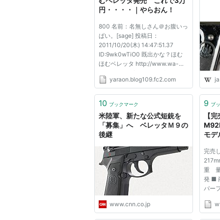
むベレッタ発売 これで3万
円・・・・｜やらおん！
800 名前：名無しさん＠お腹いっ
ぱい。[sage] 投稿日：
2011/10/20(木) 14:47:51.37
ID:9wk0wTiO0 既出かな？ほむ
ほむベレッタ http://www.wa-
gunnet.co.jp/product_info.php?
yaraon.blog109.fc2.com
ja
products_id=742 812 名前：名無
しさん＠お腹いっぱい。[sage] 投
稿日：2011/10/20(木)
10
9
ブックマーク
ブ
14:50:50.32 ID:dL0CxBST0
米陸軍、新たな公式短銃を
【完
| / .::/...
「募集」へ ベレッタＭ９の
M9
後継
モデル
ARM
完売し
217
重 量
発 ■
パー
6.0
www.cnn.co.jp
w
ル搭載
HW