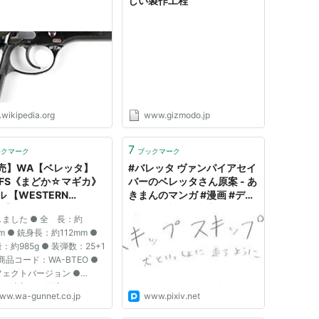
しい製作工程
.wikipedia.org
www.gizmodo.jp
7
ックマーク
ブックマーク
売】WA【ベレッタ】
#バレッタ ヴァンパイアセイ
2FS《まどか☆マギカ》
バーのベレッタさん原案 - あ
 【WESTERN
きまんのマンガ #漫画 #デス
S】
ペラード撃ち #本家 - pixiv
ました ● 全 長：約
mm ● 銃身長：約112mm ●
：約985g ● 装弾数：25+1
 商品コード：WA-BTEO ●
フェクトバージョン ●
3mm精密NEW可変HOPバレ
ww.wa-gunnet.co.jp
www.pixiv.net
 ● Rタイプ・マガジン ●
樹脂製スライド＆フレーム ：