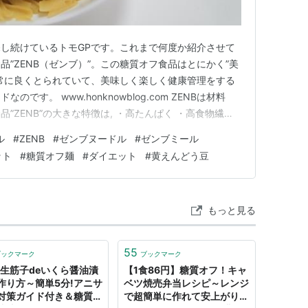
し続けているトモGPです。これまで何度か紹介させて
”ZENB（ゼンブ）”。この糖質オフ食品はとにかく”美
常に良くとられていて、美味しく楽しく健康管理をする
です。 www.honknowblog.com ZENBは材料
品”ZENB”の大きな特徴は, ・高たんぱく ・高食物繊維
オフ “ZENB”の原材料は黄えんどう豆100%で小麦粉
ル
#
ZENB
#
ゼンブヌードル
#
ゼンブミール
のダイエットフードは世の中に山ほどあります。た
ット
#
糖質オフ麺
#
ダイエット
#
黄えんどう豆
もっと見る
55
ブックマーク
ブックマーク
!生筋子deいくら醤油漬
【1食86円】糖質オフ！キャ
作り方～簡単5分!アニサ
ベツ焼売弁当レシピ～レンジ
対策ガイド付き＆糖質オ
で超簡単に作れて安上がり～