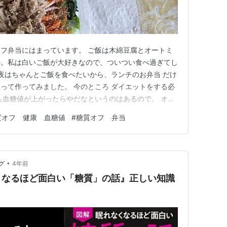
フ弁当にはまっています。 ご飯は木綿豆腐とオートミ
の。私は白いご飯が大好きなので、ついつい食べ過ぎてし
と夜はちゃんとご飯を食べたいから、ランチのお弁当 だけ
って作ってみました。 今のところ ダイエットをする必
も血糖値が上がったらやだなというのはあるので。 オー
はならないなって思ってたから、あまり期待はしていなか
質オフ 健康 血糖値
#
糖質オフ 弁当
、美味しい。 そして腹持ちがいいです。夕方までお腹
ります。 普通の作…
•
グ
4年前
くなるほど面白い「糖質」の話』正しい知識