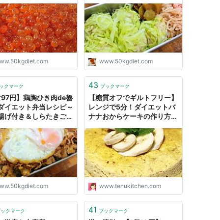
法～ - 50kgダイエッ
- 50kgダイエットした港区
た港区芝浦IT社長ブログ
芝浦IT社長ブログ
ww.50kgdiet.com
www.50kgdiet.com
43
ックマーク
ブックマーク
食97円】鶏胸ひき肉de魯
【糖質オフでギルトフリー】
ダイエット弁当レシピ～
レンジで5分！ダイエットバ
揚げ付き＆しらたきご飯
ナナおからケーキの作り方！
オフ～ - 50kgダイエ
- てぬキッチン
した港区芝浦IT社長ブロ
ww.50kgdiet.com
www.tenukitchen.com
41
ブックマーク
ブックマーク