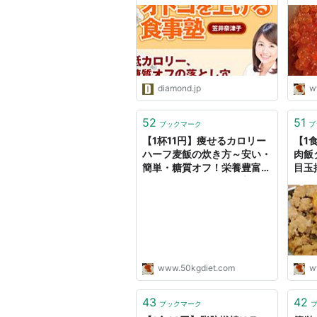
フ製造
トし
diamond.jp
w
52
51
ブックマーク
ブ
【1杯11円】痩せるカロリー
【1
ハーフ麦飯の炊き方～安い・
肉飯
簡単・糖質オフ！栄養豊富な
目玉
コスパ最強ダイエット主食～
で糖質
- 50kgダイエットした港区
ット
芝浦IT社長ブログ
グ
www.50kgdiet.com
w
43
42
ブックマーク