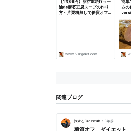
【1食68円】脂肪燃焼!?ラー
簡単
油de麻婆豆腐スープの作り
ムの
方～片栗粉無しで糖質オフ～
ver
- 50kgダイエットした港区
トし
芝浦IT社長ブログ
www.50kgdiet.com
w
関連ブログ
•
旅するCrosscub
3年前
糖質オフ ダイエット