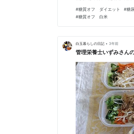
は食べて良いのか聞いたら「良
#
糖質オフ ダイエット
#
糖
い・・・。 糖尿病ってどんな
#
糖質オフ 白米
態になる病気。インスリンは、
•
白玉暮らしの日記
3年前
管理栄養士いずみさん