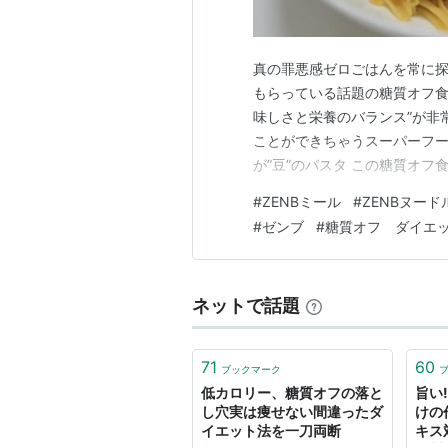
真の罪悪感ゼロごはんを常に探
もらっている話題の糖質オフ食品
味しさと栄養のバランス”が非
ことができちゃうスーパーフードなの
が”豆”のパスタ この糖質オフ食
・パスタやごはんに比べ糖質30%
#
ZENBミール
#
ZENBヌード
は不使用。正直こういった類
#
ゼンブ
#
糖質オフ ダイエ
だ”ZENB…
ネットで話題
71
60
ブックマーク
低カロリー、糖質オフの落と
旨い
し穴実は痩せない間違ったダ
けの
イエット法を一刀両断
キス