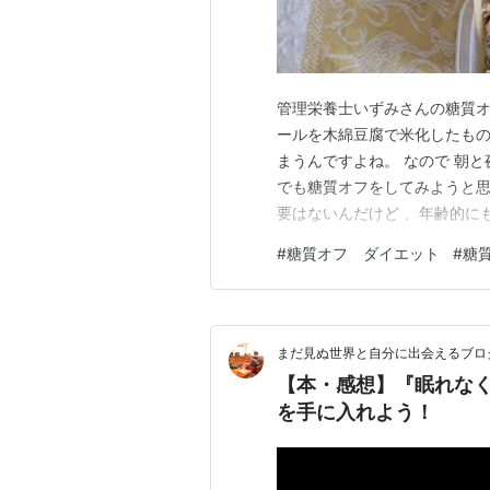
管理栄養士いずみさんの糖質オ
ールを木綿豆腐で米化したも
まうんですよね。 なので 朝
でも糖質オフをしてみようと思
要はないんだけど 、年齢的に
トミールってご飯の代わりに
#
糖質オフ ダイエット
#
糖
ったんだけど食べてみると結構
がすかない。当然、節約にもな
まだ見ぬ世界と自分に出会えるブロ
【本・感想】『眠れな
を手に入れよう！