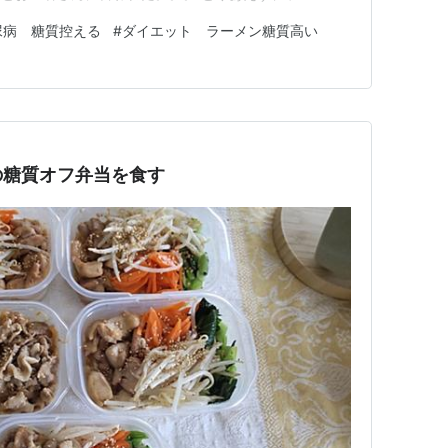
くない」と言われてしまった！！ それが一番、悲し
尿病 糖質控える
#
ダイエット ラーメン糖質高い
病気？ インスリンの作用不足によって、血糖値が高い状
すい臓から分泌されるホ…
の糖質オフ弁当を食す