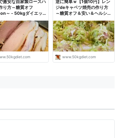
で激安な自家製ロースハ
逆に簡単ｗ【1個10円】レン
作り方～糖質オフ
ジdeキャベツ焼売の作り方
sion～ - 50kgダイエッ
～糖質オフ＆安い＆ヘルシー
た港区芝浦IT社長ブログ
～ - 50kgダイエットした港
区芝浦IT社長ブログ
ww.50kgdiet.com
www.50kgdiet.com