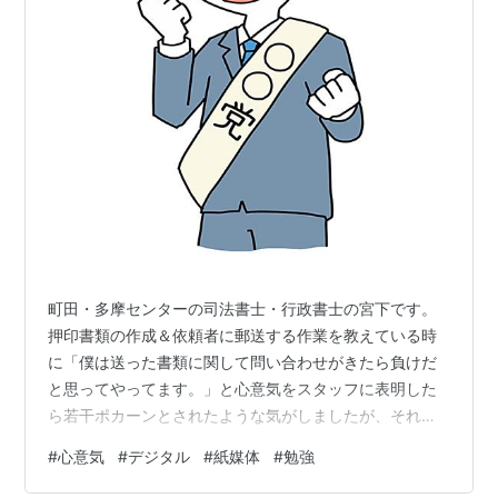
町田・多摩センターの司法書士・行政書士の宮下です。
押印書類の作成＆依頼者に郵送する作業を教えている時
に「僕は送った書類に関して問い合わせがきたら負けだ
と思ってやってます。」と心意気をスタッフに表明した
ら若干ポカーンとされたような気がしましたが、それで
も僕はこれからも心意気を伝えていきたいと考えていま
#
心意気
#
デジタル
#
紙媒体
#
勉強
す。 デジタル先進国のスウェーデンやフィンランドな
ど、ヨーロッパではデジタル教育の見直しがされている