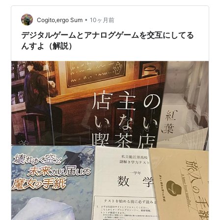
っかくなのでワードとかページにコピペしてそれをプリ
•
ントアウトしてみた２つの分野の討論で、内容は下の写
Cogito,ergo Sum
10ヶ月前
真のようなものだ これらは共にページ数にして１３ペー
デジタルゲームとアナログゲームを交互にしてる
ジ以上だこの討論がなかなか充実していたので、何…
んすよ（解説）