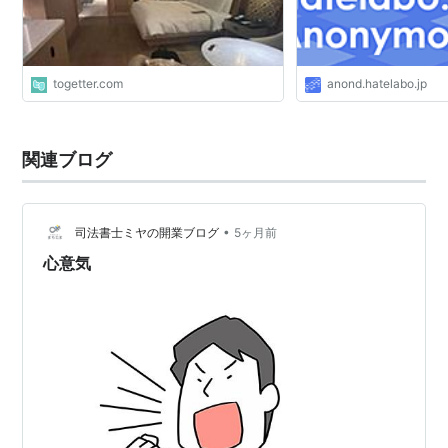
togetter.com
anond.hatelabo.jp
関連ブログ
•
司法書士ミヤの開業ブログ
5ヶ月前
心意気