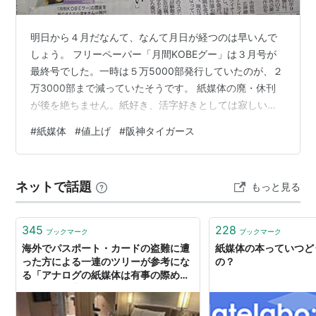
明日から４月だなんて、なんて月日が経つのは早いんで
しょう。 フリーペーパー「月間KOBEグー」は３月号が
最終号でした。一時は５万5000部発行していたのが、２
万3000部まで減っていたそうです。 紙媒体の廃・休刊
が後を絶ちません。紙好き、活字好きとしては寂しい限
りですが、これも時代の流れなんでしょう。 廃刊と値上
#
紙媒体
#
値上げ
#
阪神タイガース
げを並べることは変ですが、３月が区切りになったとい
うことで・・・。この４月出荷分から値上げされるのは
食品だけで2516品目もあるんだそう。買いだめするよ
ネットで話題
もっと見る
り、廃棄食品をなくすようにすることが、かしこい消費
者の動きですね。頑張ろうっと。 京セラドームでの阪
神・DeNA戦。ヒット数ではDeN…
345
228
ブックマーク
ブックマーク
海外でパスポート・カードの盗難に遭
紙媒体の本っていつど
った方による一連のツリーが参考にな
の？
る「アナログの紙媒体は有事の際めち
ゃくちゃ役立つ」