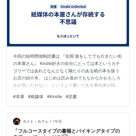
今回の短時間強制読書は 『全国 旅をしてでも行きたい街
の本屋さん』 Kindle好きの自分にとっては本というカテ
ゴリーではあれどなんとなく隔たりのある紙の本を扱う
お店の紹介本。 はじめは読み進めてもなかなかおもしろ
みが見いだせない。というより書いてある事自体が頭に
入ってこない。やはり強制的に本を読むと言っても興味
#
本屋
#
紙媒体
#
Kindle
#
読書
のない分野は難しいか・・・と思う。 「Kindleで読書は
事足りるのに、なんでわざわざ本屋に足を運ぶ意味があ
るのだろう？？本屋さんに行く人の気持が分からないな
•
あ。」 これが素直な感想。 しかし、読み進めるにつれて
カイト・カフェ
1年前
色々な本屋さんのビジュアルやそれぞれの本屋さんを何
「フルコースタイプの書籍とバイキングタイプの