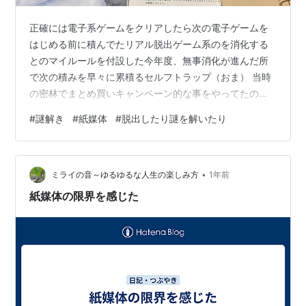
正確には電子系ゲームをクリアしたら次の電子ゲームを
はじめる前に積んでたリアル脱出ゲーム系のを消化する
とのマイルールを付設した今年度、無事消化が進んだ所
で次の積みを早々に累積るセルフトラップ（おま） 当時
の密林でまとめ買いキャンペーン的な事をやってたのに
乗ってちょっと買ってみたとこの他作品も気が付いたら
#
謎解き
#
紙媒体
#
脱出したり謎を解いたり
このザマでした（言い訳） もっと言えば前回買ってた案
件がスピンオフモノだったので、ならその前に本編的な
モノをやるかと密林のストアを再訪した所………件の物は
•
実店舗にしかもーないみたいでガッカリー(´･ω･`) だから
ミライの音～ゆるゆるな人生の楽しみ方
1年前
ってその為だけに東京まで行ってらんねぇので密林で取
紙媒体の限界を感じた
り扱ってるモノだけ幾つか確保しまし…