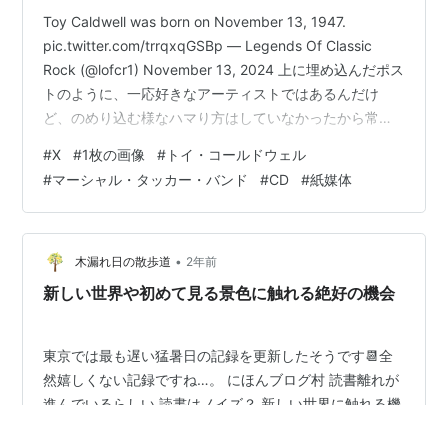
Toy Caldwell was born on November 13, 1947.
pic.twitter.com/trrqxqGSBp — Legends Of Classic
Rock (@lofcr1) November 13, 2024 上に埋め込んだポス
トのように、一応好きなアーティストではあるんだけ
ど、のめり込む様なハマり方はしていなかったから常に
手の届く場所に居るという存在ではないってタイプのア
#
X
#
1枚の画像
#
トイ・コールドウェル
ーティストがふとXタイムラインに登場すると驚くと同時
#
マーシャル・タッカー・バンド
#
CD
#
紙媒体
にやたら嬉しくなってしまうものですな。 Toy Caldwell
/ トイ・コールドウェルは主に1970年代に大活躍をした
カントリー…
•
木漏れ日の散歩道
2年前
新しい世界や初めて見る景色に触れる絶好の機会