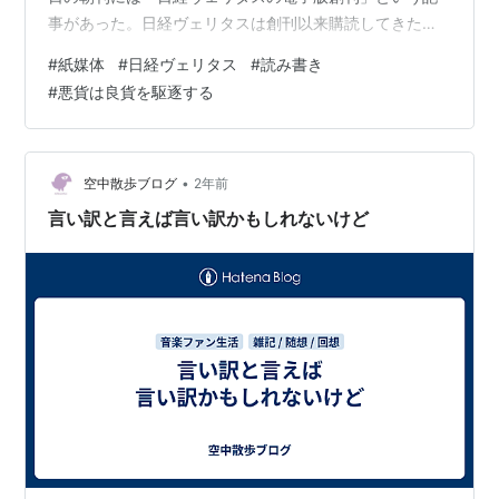
事があった。日経ヴェリタスは創刊以来購読してきた
が、ついに紙から電子化されることになった。 こうした
#
紙媒体
#
日経ヴェリタス
#
読み書き
流れには抗えない。ゴミ置き場に新聞紙の束を見かける
#
悪貨は良貨を駆逐する
ことはほとんどなくなってしまった。 これを機に日経新
聞の朝刊はやめて電子版に一本化しようかと考えてい
る。 電子化されることのメリットはたくさんあるが、逆
にデメリットとなることはなんだろう。 情報のスピード
•
空中散歩ブログ
2年前
という点ではデジタル化されたほうがいい。でも…
言い訳と言えば言い訳かもしれないけど