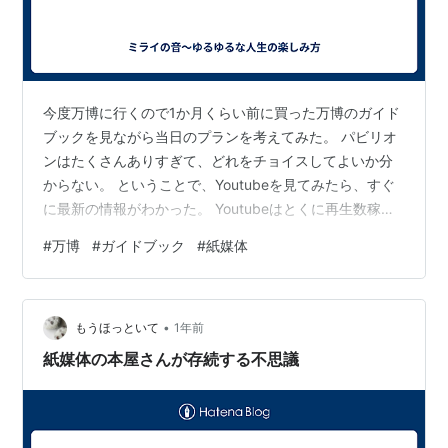
今度万博に行くので1か月くらい前に買った万博のガイド
ブックを見ながら当日のプランを考えてみた。 パビリオ
ンはたくさんありすぎて、どれをチョイスしてよいか分
からない。 ということで、Youtubeを見てみたら、すぐ
に最新の情報がわかった。 Youtubeはとくに再生数稼ぎ
のために逆説的な内容のものをわざと出したりする場合
#
万博
#
ガイドブック
#
紙媒体
もあるし、どのYoutuberを信頼していいか分からない状
況のなかで、判断するのは難しい。 なので、万博も通期
パスをもっている妹の情報と、Xとかインスタとか、いろ
•
んな媒体で調べてみて、裏をとるようにするとだいぶど
もうほっといて
1年前
んな感じかの概要がつかめてくる。 万博も閉幕が近くな
紙媒体の本屋さんが存続する不思議
ってくると、入場…