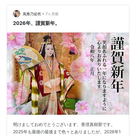
ようです。 デジタルよりも紙媒体の方が学習効果が高い
•
という研究もあります。 しかし、日本はそれと逆行する
風雅乃徒然
7ヶ月前
形でデジタルな要素が組み込まれた教科書を2030年度を
2026年、謹賀新年。
目途に解禁する方向で動いているようです。…
明けましておめでとうございます、香澄真樹那です。
2025年も最後の最後まで色々とありましたが、2026年1