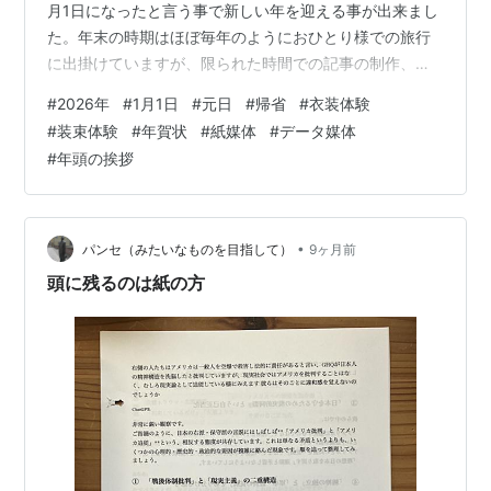
月1日になったと言う事で新しい年を迎える事が出来まし
た。年末の時期はほぼ毎年のようにおひとり様での旅行
に出掛けていますが、限られた時間での記事の制作、文
章の一部は2025年の年末の冬季休暇の時期に入る前に書
#
2026年
#
1月1日
#
元日
#
帰省
#
衣装体験
いていますが、昨年、2025年の衣装体験や変身体験に絡
#
装束体験
#
年賀状
#
紙媒体
#
データ媒体
めての体験記の掲載も旅行記の掲載もまだ完全には終わ
#
年頭の挨拶
っていない状態ではありますが、本年もどうぞ宜しくお
願い致します。 2026年になりました 4度目の年女になり
ます 2026年の年賀状です 平安装束姿の年賀状が続いて
いますが 今年こそは…
•
パンセ（みたいなものを目指して）
9ヶ月前
頭に残るのは紙の方