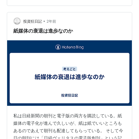
がしばしばです。 それでは文字文化に全く触れていない
かというとまるで逆で、これまでの人生の中で現在ほど
•
読んで書いている時期はありません。私の一日は非常に
投資狂日記
2年前
単純で、全体の3割が寝て食べて入浴してという生存のた
紙媒体の衰退は進歩なのか
めの時間、３割が農事・家事、３割が読…
私は日経新聞の朝刊と電子版の両方を購読している。紙
媒体の電子化が進んで久しいが、紙は紙でいいところも
あるのであえて朝刊も配達してもらっている。 そして今
日の朝刊には「日経ヴェリタスの電子版創刊」という記