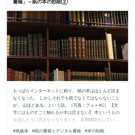
故はじめたのか知ることが…
書籍」～紙の本の効能②
もっぱらインターネットに頼り、 紙の本はほとんど読ま
なくなった。 しかしそれでも紙でなくてはならないこと
が、 山ほどある。という話。（写真：フォトAC） 【文
字にはものすごく触れるが本は読まない】 本というもの
をほんとうに読まなくなりました。定期購読をしている
月刊「文芸春秋」を除けば一冊の本も購入しないという
#
紙媒体
#
紙の書籍とデジタル書籍
#
本の効能
月もしょっちゅうで、買った書籍も読み終わらないこと