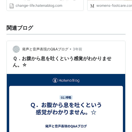
きやすい体質なこともあって、理想的な足を
change-life.hatenablog.com
womens-footcare.co
作るのって結構難しいんですよね。 ところで
美しい足の成功者...
関連ブログ
•
発声と音声表現のQ&Aブログ
3年前
Ｑ．お腹から息を吐くという感覚がわかりませ
ん。☆