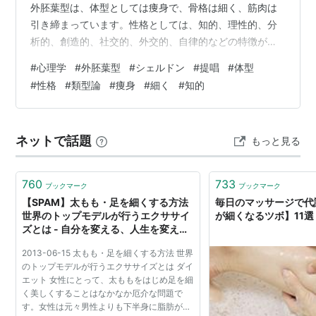
外胚葉型は、体型としては痩身で、骨格は細く、筋肉は
引き締まっています。性格としては、知的、理性的、分
析的、創造的、社交的、外交的、自律的などの特徴があ
ります。 シェルドンは、外胚葉型の人は、神経系や感覚
#
心理学
#
外胚葉型
#
シェルドン
#
提唱
#
体型
器官が発達しており、知性や創造性に優れていると考え
#
性格
#
類型論
#
痩身
#
細く
#
知的
ています。また、社交的で外交的なため、リーダーシッ
プを発揮したり、他者と協力して物事を成し遂げたりす
ることに長けているとしています。 外胚葉型の代表的な
ネットで話題
もっと見る
人物としては、アインシュタイン、ニュートン、ダ・ヴ
ィンチ、リンカーン、オバマなどが挙げられます。…
760
733
ブックマーク
ブックマーク
【SPAM】太もも・足を細くする方法
毎日のマッサージで代
世界のトップモデルが行うエクササイ
が細くなるツボ】11選
ズとは - 自分を変える、人生を変え
る！
2013-06-15 太もも・足を細くする方法 世界
のトップモデルが行うエクササイズとは ダイ
エット 女性にとって、太ももをはじめ足を細
く美しくすることはなかなか厄介な問題で
す。女性は元々男性よりも下半身に脂肪がつ