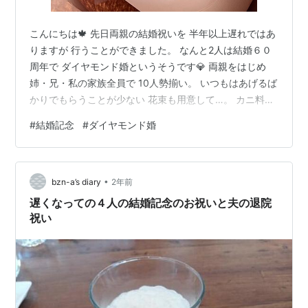
こんにちは🍁 先日両親の結婚祝いを 半年以上遅れではあ
りますが 行うことができました。 なんと2人は結婚６０
周年で ダイヤモンド婚というそうです💎 両親をはじめ
姉・兄・私の家族全員で 10人勢揃い。 いつもはあげるば
かりでもらうことが少ない 花束も用意して…。 カニ料理
のお店で食事会。 コロナ禍になってから なかなか集まれ
#
結婚記念
#
ダイヤモンド婚
なかったので久々の集合。 ただ姪っ子の旦那さんはお仕
事だったので 来ることができず残念でしたが…😢 綺麗な
花束や記念のプレゼントなどを送ると ニコニコ笑顔の両
•
親。 すてきなお祝い会になって 二人も喜んでくれまし
bzn-a’s diary
2年前
た。 80歳代ですが 10年後もぜひお祝いができるように
遅くなっての４人の結婚記念のお祝いと夫の退院
ふたりで…
祝い