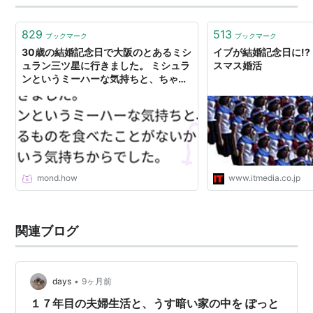
829
513
ブックマーク
ブックマーク
30歳の結婚記念日で大阪のとあるミシ
イブが結婚記念日に!?
ュラン三ツ星に行きました。 ミシュラ
スマス婚活
ンというミーハーな気持ちと、ちゃん
と割烹なるものを食べたことがないか
ら食べてみたいという気持ちからでし
た。 結論から言うと、う、うーん？と
いう感じでした。 いつもの数十倍お金
を払っている、だから数十倍美味しい
はず、とまで短絡的ではありません
が、思ったよりも自分が至らず刺さら
mond.how
www.itmedia.co.jp
なかったのかな、もしくは異様とまで
いえるほどのホスピタリティに呑まれ
てしまったのかな、と思います。ミシ
ュラン三ツ星とはどんなものか試して
関連ブログ
やろうじゃないか！という気持
•
days
9ヶ月前
１７年目の夫婦生活と、うす暗い家の中を ぽっと