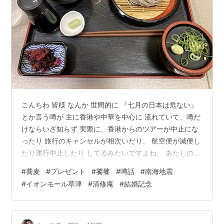
こんちわ 皆様 なんか 世間的に 『七月の日本は危ない』
とか言う噂が 主に香港や中華を中心に 流れていて、噂だ
けならいざ知らず 実際に、香港からのツアーが中止にな
ったり 旅行のキャンセルが相次いだり、 航空便が減便し
たり運行中止したり してるみたいですよね。 あたしの周
りでも、 お方様の妹姫のお知り合いの方が ホテルの送迎
#
蕎麦
#
プレゼント
#
饕餮
#
噂話
#
南海地震
バスの運転手しているらしいのですが 仕事がばったり無
#
イオンモール草津
#
清修庵
#
結婚記念
くなって、暇になってしまったとか。 はたまた、うちの
息子っち2号が来月香港旅行に 行くのですが、香港行き
の航空便が 確保できないかも とか言っています。 まぁ