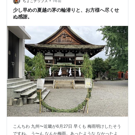
ねぇ この手の噂は あたしらの年代だと 『ノストラダム
•
ちょこチップス
1年前
スの大予言』…
少し早めの夏越の茅の輪潜りと、お方様へ尽くせ
ぬ感謝。
こんちわ 九州〜近畿が6月27日 早くも 梅雨明けしたそう
ですね。 う〜ん なんか梅雨。あったような なかったよ