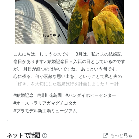
こんにちは、しょうゆ水です！ 3月は、私と夫の結婚記
念日があります♪ 結婚記念日＝入籍の日としているのです
が、 月日が経つのは早いですね。 あっという間です。
心に残る、何か素敵な思い出を、ということで私と夫の
「好き」を大切にした温泉旅行を計画しました！ 〜計
画〜①お付き合い開始後に、初めて一緒に宿泊した温泉
#
結婚記念
#
掛川花鳥園
#
バンダイホビーセンター
お宿に再宿泊する。②鳥大好き私が行きたかった、掛川
#
オーストラリアガマグチヨタカ
花鳥園に行く。③ガンプラ、ガンダム大好き夫のため
#
プラモデル新工場ミュージアム
の、 「BHCPDⅡ MUSEUM （プラモデル新工場ミュージ
アム）」で工場見学をする。 です。 ①〜③全て静岡県
にあるので、 これも運命なのでしょうか🤭 まずは、【掛
ネットで話題
もっと見る
川花鳥園エピソード】です…