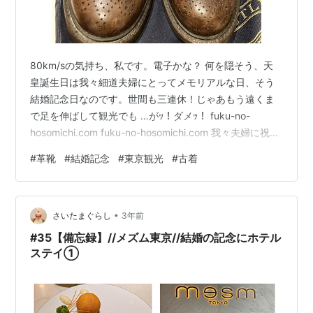
80km/sの気持ち、私です。電子かな？ 何を隠そう、天
皇誕生日は我々細道夫婦にとってメモリアルな日、そう
結婚記念日なのです。世間も三連休！じゃあもう遠くま
で足を伸ばして観光でも …がｯ！ダメｯ！ fuku-no-
hosomichi.com fuku-no-hosomichi.com 我々夫婦に祝日
=休みという概念は存在しません。2日だけの休み、しか
#
革靴
#
結婚記念
#
東京観光
#
古着
も土曜日には家族の用事があり旅行はいけない…。仕方
ない、近場の素敵なレストランで素敵なディナーを決め
て、僕たちが床にこぼしていったパンくずと愛の言葉を
•
ホウキで片づけt 有 休 取 得 ( 迫 真 ) なお妻は色々重なっ
さいたまぐらし
3年前
て私よりも長く休みが取れた模様…
#35【備忘録】//メズム東京//結婚の記念にホテル
ステイ①