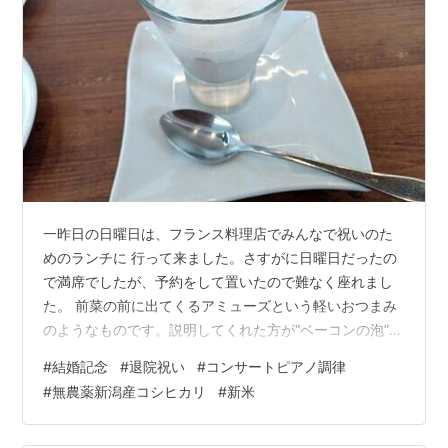
一昨日の日曜日は、フランス料理店でみんなで祝いのた
めのランチに 行って来ました。さすがに日曜日だったの
で満席でしたが、予約をして置いたので難なく座れまし
た。 前菜の前に出てくるアミューズという軽いおつまみ
のようなものです。説明してくれた方が“ベーコンの泡”と
言っているのが聞こえましたがほんのりとかぼちゃの甘
#
結婚記念
#
退院祝い
#
コンサートピアノ調律
みを感じるムースの上に白い泡のようなものが乗ってい
#
無農薬新潟産コシヒカリ
#
新米
て、確かに鼻を近づけるとベーコンの香りがしっかりと
香っていました。生クリームを使っていると思われます