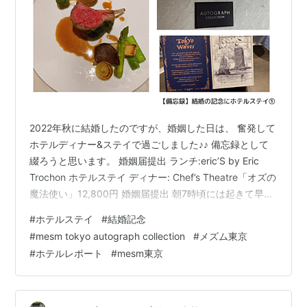
2022年秋に結婚したのですが、婚姻した日は、 奮発して
ホテルディナー&ステイで過ごしました♪♪ 備忘録として
綴ろうと思います。 婚姻届提出 ランチ:eric’S by Eric
Trochon ホテルステイ ディナー: Chef’s Theatre「オズの
魔法使い」12,800円 婚姻届提出 朝7時頃には起きて早め
に役所へ向かいました、 秋の台風の時期で朝から天気が
#
ホテルステイ
#
結婚記念
怪しく、 役所に行くまでは雨はなんとか降らず、 提出後
#
mesm tokyo autograph collection
#
メズム東京
には降り始めてしまいました…💦 ランチ:eric’S by Eric
#
ホテルレポート
#
mesm東京
Trochon 住所:東京都千代田区丸の内1-5-1 新丸の内ビル
ディング 5F 最寄り駅:東京駅事前予約…