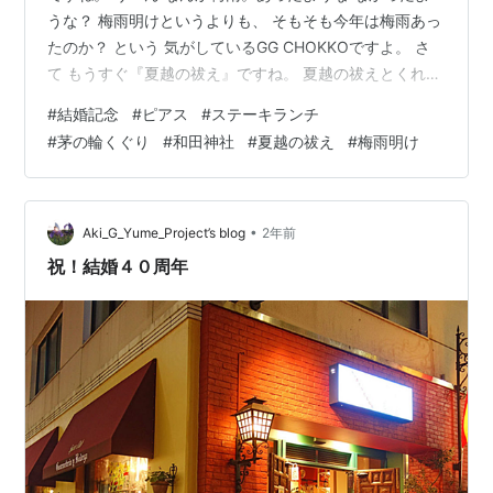
うな？ 梅雨明けというよりも、 そもそも今年は梅雨あっ
たのか？ という 気がしているGG CHOKKOですよ。 さ
て もうすぐ『夏越の祓え』ですね。 夏越の祓えとくれ
ば、『茅の輪くぐり』 この半年の身についた汚れを茅の
#
結婚記念
#
ピアス
#
ステーキランチ
輪に拭ってもらい 向こう半年を、無病息災に暮らせるこ
#
茅の輪くぐり
#
和田神社
#
夏越の祓え
#
梅雨明け
とを祈る 神事。 で、30日当日に行ければいいのですが
どうなるやわからんので、 とりあえず、少し早めです
が、 今朝 茅の輪くぐりを させて頂きに、 膳所五社の一
つ、和田神社さんへ 朝ご飯前にお伺えさせて 頂きまし
•
Aki_G_Yume_Project’s blog
2年前
た。…
祝！結婚４０周年