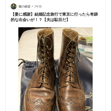
が食感も確かに泡でした。 説明してくださる方の声が小
さくて聞き取りにくかったのですが聞き直しづらくて、
•
服の細道
2年前
何とな～く聞いていたのではっきりとはわか…
【妻に感謝】結婚記念旅行で東京に行ったら奇跡
的な出会いが！？【夫は駄目だ】