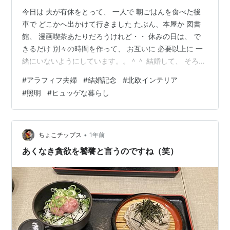
今日は 夫が有休をとって、 一人で 朝ごはんを食べた後
車で どこかへ出かけて行きました たぶん、本屋か 図書
館、 漫画喫茶あたりだろうけれど・・ 休みの日は、 で
きるだけ 別々の時間を作って、 お互いに 必要以上に 一
緒にいないようにしています。。＾＾ 結婚して、 そろそ
ろ 丸１６年 いい夫婦（１１２２）の 結婚記念日が来た
#
アラフィフ夫婦
#
結婚記念
#
北欧インテリア
ら、 １７年目に入るところです 親の次に 長く一緒にい
#
照明
#
ヒュッゲな暮らし
て、 一生にしたら やっぱり いちばん 長く付き合う 相手
になるんだろうなぁ。。 一人の人と、 長く一緒にいるた
めには・・ お互いに 別々の時間を大事にしつつ、 協力
し合ったり、一緒に過ごす時間も 同じように 大事する…
•
ちょこチップス
1年前
あくなき貪欲を饕餮と言うのですね（笑）