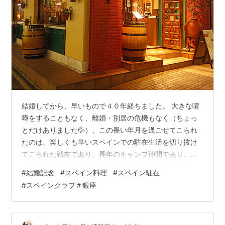
結婚してから、早いもので４０年経ちました。 大きな喧
嘩をすることもなく、離婚・別居の危機もなく（ちょっ
とだけありました💦）、この長い年月を過ごせてこられ
たのは、楽しくも辛いスペインでの駐在生活を切り抜け
てこられた戦友であり、長年のキャンプ仲間であり、友
だちであるカミさんのおかげです。 夫婦円満の秘訣は？
#
結婚記念
#
スペイン料理
#
スペイン駐在
と聞かれても、これといった秘訣らしいものはありませ
#
スペインクラブ＃銀座
ん。 趣味も異なるし、わたしはほとんど下戸で甘党です
が、カミさんはビール＆辛党です。 「お互いの欠点を補
い合っている」というのはあるかもしれません。 わたし