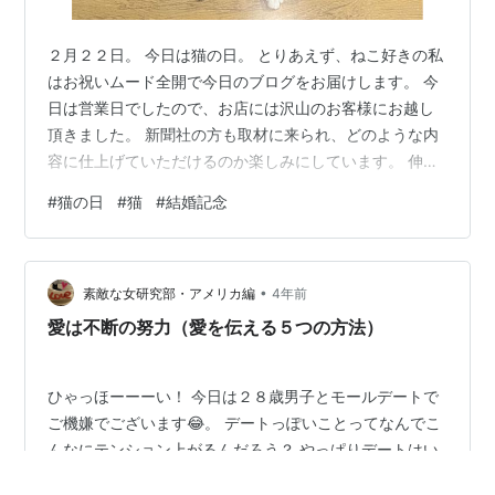
２月２２日。 今日は猫の日。 とりあえず、ねこ好きの私
はお祝いムード全開で今日のブログをお届けします。 今
日は営業日でしたので、お店には沢山のお客様にお越し
頂きました。 新聞社の方も取材に来られ、どのような内
容に仕上げていただけるのか楽しみにしています。 伸び
伸びカフェ内でお過ごしの保護猫スタッフさん達。 縁起
#
猫の日
#
猫
#
結婚記念
が良さそうな猫開きの写真をご覧ください。 白黒ばかり
になりました。 最後に、実家で過ごすモフモフの愛猫。
ストーブの前から動きません。 私が二十歳になった２月
•
２２日に実家にやってきました。 月日が経つのも早いな
素敵な女研究部・アメリカ編
4年前
ぁと感じます。 ランキング参加中猫大好き 今日嬉しかっ
愛は不断の努力（愛を伝える５つの方法）
た事は 無事、結婚記念日…