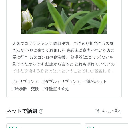
人気ブログランキング 昨日夕方、この辺り担当のガス屋
さんが 下見に来てくれました 先週末に案内が届いたガス
展に行き ガスコンロや食洗機、 給湯器(エコワン)などを
見てきたからです 結論から言うと どれも壊れていないの
でまだ交換する必要はない ということでした 設置してか
ら１３年経ちますが 給湯器も壊れた時に新品に交換すれ
#
カサブランカ
#
ダブルカサブランカ
#
遮光ネット
ば いいということでした (ガス展の営業の方は 来年はど
#
給湯器 交換
#
外壁塗り替え
うなるかわからないので補助金１２万が 出るうちにと言
っていました) 家を建てて最初に傷むのは水回りの配管だ
そうで お風呂、トイレ、キッチン、洗面所などが 最初の
ネットで話題
もっと見る
リフォームの対象になるそうです ガスはその後……？ ガ
スコンロ…