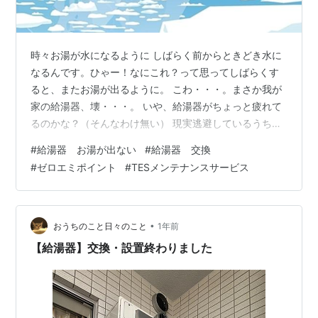
時々お湯が水になるように しばらく前からときどき水に
なるんです。ひゃー！なにこれ？って思ってしばらくす
ると、またお湯が出るように。 こわ・・・。まさか我が
家の給湯器、壊・・・。 いや、給湯器がちょっと疲れて
るのかな？（そんなわけ無い） 現実逃避しているうち
に、給湯器の画面に１４０という数字がピカピカするよ
#
給湯器 お湯が出ない
#
給湯器 交換
うになりました。 一旦電源を切ってしばらくすと消える
#
ゼロエミポイント
#
TESメンテナンスサービス
んですけれども。 Copilotさんに聞いてみる 古い説明書
を引っ張り出してもわからない。Copilotさんに聞いてみ
る。 １４０とは・・・ ・バーナー、電装基板の不具合・
温度ヒューズや熱交換器の問題・給湯器自体の劣化 ・電
•
おうちのこと日々のこと
1年前
源をオフにして１０…
【給湯器】交換・設置終わりました