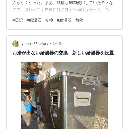
入らなくなった。まあ、結構な期間使用していたモノな
ので、壊れたこと自体にはさほど不満はなかった。た
だ、突然お湯が使えない生活を強いられることにはさす
#
日記
#
給湯器 交換
#
給湯器 故障
がに参った（そういう意味では、能登地方の被災者の皆
さんは、本当にご苦労されているのだなと改めて感じ
る。非力ながらもせめて１日も早い復興を祈るばかり
•
だ）。 さて、そんなキビシー状況ではありながらも、近
yumiko55’s diary
3年前
所のスポーツジムに入会しているので、月曜以外はジム
お湯が出ない給湯器の交換 新しい給湯器を設置
の風呂が利用できる。この日はあいにくとジムが休館の
月…