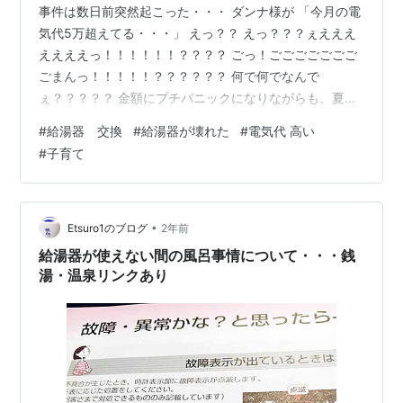
事件は数日前突然起こった・・・ ダンナ様が 「今月の電
気代5万超えてる・・・」 えっ？？ えっ？？？ぇえええ
ええええっ！！！！！！？？？？ ごっ！ごごごごごごご
ごまんっ！！！！！？？？？？？ 何で何でなんで
ぇ？？？？？ 金額にプチパニックになりながらも、夏ご
ろお迎えしたねこーずの暖房代のせいかと思い、一生懸
#
給湯器 交換
#
給湯器が壊れた
#
電気代 高い
命対策をググってた。 数日後・・・入浴中にふと給湯器
#
子育て
リモコンの表示を見ると「沸上中」の表示が・・・ 「あ
れ？今日お湯なんて全然使ってないのに？」と思いなが
らダンナ様に言うと、気になるダンナ様が給湯器を調べ
に外へ そしてヒートポンプからの水漏れ発見！！ そりゃ
•
Etsuro1のブログ
2年前
常に水漏れして昼夜問わずお湯作って…
給湯器が使えない間の風呂事情について・・・銭
湯・温泉リンクあり