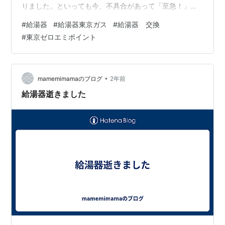
りました。といっても今、不具合があって「至急！」と
いうわけではないのでこちらも気持ちにゆとりをもって
#
給湯器
#
給湯器東京ガス
#
給湯器 交換
日程を決めることが出来ました。 やっぱり早く動くって
#
東京ゼロエミポイント
大切 工事前 旧給湯器 今までありがとう！ 今回の設置、
業者の方2名体制で来て頂きました。 給湯器本体を開け
たところ ホースがたくさん エアコン設置も大変そうだな
～と思って見ていましたが、ガス給湯器の交換も大変そ
•
mamemimamaのブログ
2年前
うです。何かあった…
給湯器逝きました