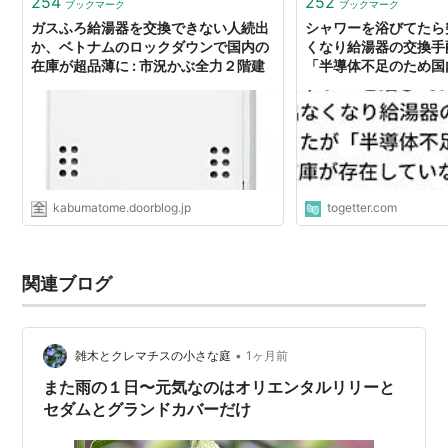
254
252
ブックマーク
ブックマーク
ガスふろ給湯器を交換できない人続出
シャワーを浴びてたら
か、ベトナムのロックダウンで国内の
くなり給湯器の交換手
在庫が超品薄に : 市況かぶ全力２階建
「半導体不足のため国
していない。早くて1
た。マジか。
kabumatome.doorblog.jp
togetter.com
関連ブログ
•
雑木とクレマチスの小さな庭
1ヶ月前
また雨の１日〜元気なのはオリエンタルリリーと
セダムとグランドカバーだけ