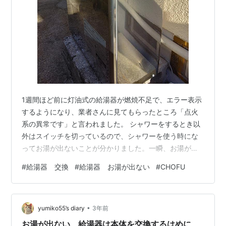
1週間ほど前に灯油式の給湯器が燃焼不足で、エラー表示
するようになり、業者さんに見てもらったところ「点火
系の異常です」と言われました。 シャワーをするとき以
外はスイッチを切っているので、シャワーを使う時にな
ってお湯が出ないことが分かりました。一瞬、お湯が出
てはきたのですがすぐに水になってしまい、夜に水でシ
#
給湯器 交換
#
給湯器 お湯が出ない
#
CHOFU
ャワーするにはきつかったです。 仮のボイラー装置を付
けてもらい、今日本体の交換をしてもらいました。 新し
くなった給湯器はCHOFU製です。 私はなじみがなく、メ
•
ーカーの名前を聞いても？な感じでした。 朝の9時半頃
yumiko55’s diary
3年前
から、12時過ぎまでかかりましたが、幸い？今日は仕事
お湯が出ない 給湯器は本体を交換するはめに