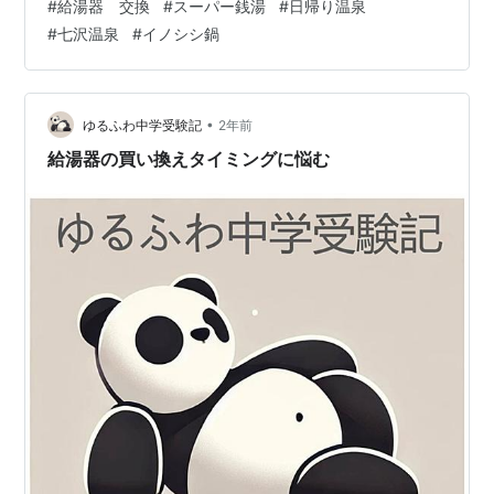
#
給湯器 交換
#
スーパー銭湯
#
日帰り温泉
つの浴室があるなどと語っていたから。その後、引越し
#
七沢温泉
#
イノシシ鍋
されたから現在の状況は知らん。ひょっとしたら20バス
ルームなんて言うかもしれない。昨今ご無沙汰なので元
気なのかもワカランけれど。 そんなワケで、前回の給湯
器交換はどの様な感じだったかファイルを開いてみた。
•
ゆるふわ中学受験記
2年前
すると「15年使用したからソロソロ交換し…
給湯器の買い換えタイミングに悩む