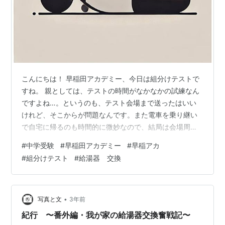
こんにちは！ 早稲田アカデミー、今日は組分けテストで
すね。 親としては、テストの時間がなかなかの試練なん
ですよね…。というのも、テスト会場まで送ったはいい
けれど、そこからが問題なんです。また電車を乗り継い
で自宅に帰るのも時間的に微妙なので、結局は会場周辺
で待つことになるわけですが、テスト中の待ち時間が暇
#
中学受験
#
早稲田アカデミー
#
早稲アカ
すぎる（笑） 今日のテストは午前中いっぱいかかる予定
#
組分けテスト
#
給湯器 交換
で、私ができることといえば、娘を送り届けることくら
い。テストが始まったら、私はやることがなくなってし
まいますので、カフェでブログでも書くことにしまし
た。 さて今回は、中学受験とは話題が違いますが給湯器
•
写真と文
3年前
についてのお話です （笑） 給湯器の買い替え…
紀行 〜番外編・我が家の給湯器交換奮戦記〜