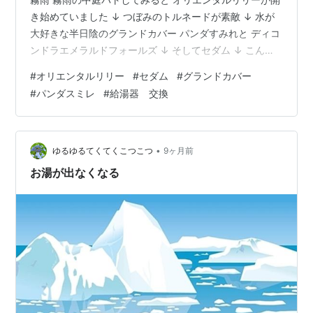
き始めていました ↓ つぼみのトルネードが素敵 ↓ 水が
大好きな半日陰のグランドカバー パンダすみれと ディコ
ンドラエメラルドフォールズ ↓ そしてセダム ↓ こんも
りとした表面に 水滴がついてキラキラです 昨日はガス展
#
オリエンタルリリー
#
セダム
#
グランドカバー
に行ってきました 家を建ててから１２年 ガスコンロも給
#
パンダスミレ
#
給湯器 交換
湯器もそれなりに 年数が経っています 食洗機もレバーが
取れていたり フロントオープンドアが閉まりにくく 力ず
くて閉めていたり壊れかけています 今度諸々見積もりに
来てもらいます そろそろ外壁や屋根の塗装もしなくて
•
ゆるゆるてくてくこつこつ
9ヶ月前
は… 一…
お湯が出なくなる